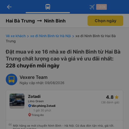
arrow_back
Tải app Vexere ngay!
Tải app Vexere
-30k
Mở app
Mở app
Nhận ưu đãi thành viên độc
-30k/ghế khi đặt vé máy bay qua
quyền
app
Hai Bà Trưng
Ninh Bình
Chọn ngày
Vé xe khách
xe đi Ninh Bình từ Hà Nội
xe đi Ninh Bình từ Hai Bà
Trưng
Đặt mua vé xe 16 nhà xe đi Ninh Bình từ Hai Bà
Trưng chất lượng cao và giá vé ưu đãi nhất
:
228 chuyến mỗi ngày
Vexere Team
Ngày cập nhật: 09/08/2026
Zotadi
4.8
Limo Green
(36 đánh giá)
Văn phòng Zotadi
1 giờ 30 phút
Tràng An
Một hãng xe mới chuyến Ninh Bình - Hà Nội. Có đưa đón tận nhà, giá tốt.