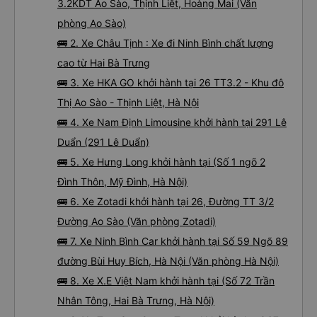
3.2KDT Ao Sào, Thịnh Liệt, Hoàng Mai (Văn
phòng Ao Sào)
🚌 2. Xe Châu Tịnh : Xe đi Ninh Bình chất lượng
cao từ Hai Bà Trưng
🚌 3. Xe HKA GO khởi hành tại 26 TT3.2 - Khu đô
Thị Ao Sào - Thịnh Liệt, Hà Nội
🚌 4. Xe Nam Định Limousine khởi hành tại 291 Lê
Duẩn (291 Lê Duẩn)
🚌 5. Xe Hưng Long khởi hành tại (Số 1 ngõ 2
Đình Thôn, Mỹ Đình, Hà Nội)
🚌 6. Xe Zotadi khởi hành tại 26, Đường TT 3/2
Đường Ao Sào (Văn phòng Zotadi)
🚌 7. Xe Ninh Bình Car khởi hành tại Số 59 Ngõ 89
đường Bùi Huy Bích, Hà Nội (Văn phòng Hà Nội)
🚌 8. Xe X.E Việt Nam khởi hành tại (Số 72 Trần
Nhân Tông, Hai Bà Trưng, Hà Nội)