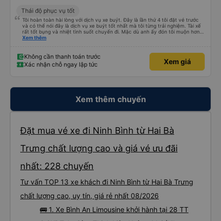
Thái độ phục vụ tốt
Tôi hoàn toàn hài lòng với dịch vụ xe buýt. Đây là lần thứ 4 tôi đặt vé trước
và có thể nói đây là dịch vụ xe buýt tốt nhất mà tôi từng trải nghiệm. Tài xế
rất tốt bụng và nhiệt tình suốt chuyến đi. Mặc dù anh ấy đón tôi muộn hơn
giờ hẹn một chút, nhưng anh ấy đã ngay lập tức xin lỗi vì tình trạng tắc
Xem thêm
đường giờ cao điểm ở Hà Nội nên tôi rất thông cảm với anh ấy. Anh ấy lái xe
an toàn và chúng tôi đã có một cuộc trò chuyện thoải mái về tình hình giao
thông ở Hà Nội và Ninh Bình. Cảm ơn xe buýt!
Không cần thanh toán trước
Xem giá
Xác nhận chỗ ngay lập tức
Xem thêm chuyến
Đặt mua vé xe đi Ninh Bình từ Hai Bà
Trưng chất lượng cao và giá vé ưu đãi
nhất: 228 chuyến
Tư vấn TOP 13 xe khách đi Ninh Bình từ Hai Bà Trưng
chất lượng cao, uy tín, giá rẻ nhất 08/2026
🚌 1. Xe Bình An Limousine khởi hành tại 28 TT