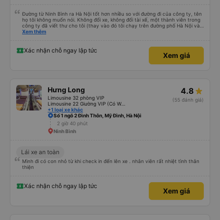
Đường từ Ninh Bình ra Hà Nội tốt hơn nhiều so với đường đi của công ty, tên
họ tôi không muốn nói. Không đổi xe, không đổi tài xế, một thành viên trong
công ty đã viết thư cho tôi (thay vào đó tôi chạy trên đường phố Hà Nội và
hỏi người dân địa phương “bạn có thể gọi tài xế không…?”. Đừng quên trả
Xem thêm
thêm tiền cho dịch vụ bổ sung như đưa đón và đưa đón. xuống xe khi bạn
muốn. Hãy sẵn sàng đổi xe buýt sang ô tô ở điểm cuối của xe buýt. Chỉ cần
mang theo hành lý và chỗ ngồi lên ô tô. Và tôi đánh giá cao tốc độ của xe
Xác nhận chỗ ngay lập tức
Xem giá
buýt. Tôi có hợp pháp hay không, nhưng 100 km/h vẫn tốt hơn 80. Cảm ơn
sự quan tâm của bạn và xin lỗi vì tiếng Anh của tôi không tốt (tôi chắc chắn
rằng tiếng Nga của bạn không tốt hơn).
Hưng Long
4.8
Limousine 32 phòng VIP
(55 đánh giá)
Limousine 22 Giường VIP (Có WC)
+1 loại xe khác
Số 1 ngõ 2 Đình Thôn, Mỹ Đình, Hà Nội
2 giờ 40 phút
Ninh Bình
Lái xe an toàn
Mình đi có con nhỏ từ khi check in đến lên xe . nhân viên rất nhiệt tình thân
thiện
Xác nhận chỗ ngay lập tức
Xem giá