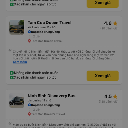
Xem giá
Xác nhận chỗ ngay lập tức
star_rate
Tam Coc Queen Travel
4.6
Xe Limousine 11 chỗ
(30 đánh giá)
Rạp xiếc Trung Ương
2 giờ
Tam Coc Queen Travel
Chuyến đi từ Ninh Bình đến Hà Nội thật tuyệt vời! Chúng tôi chỉ chuyển xe
một lần duy nhất, từ xe van đón chúng tôi ở nhà nghỉ sang một xe van lớn
hơn với ghế ngồi rất thoải mái. Xe van thứ hai đưa chúng tôi thẳng đến
khách sạn ở Hà Nội. Chúng tôi được đón lúc 11:20 và đến nơi trước 2 giờ
Xem thêm
chiều. Chúng tôi dừng chân một lần tại một địa điểm du lịch có quán cà phê,
đồ lưu niệm và nhà vệ sinh, rồi sau đó đi thẳng đến Hà Nội. Chắc chắn sẽ đặt
xe với họ lần nữa!
Không cần thanh toán trước
Xem giá
Xác nhận chỗ ngay lập tức
star_rate
Ninh Bình Discovery Bus
4.5
Limousine 11 chỗ
(128 đánh giá)
Rạp xiếc Trung Ương
2 giờ
Tam Cốc Queen's Travel
Mặc dù xe buýt Ninh Bình Discovery tính phí cao hơn (345.000 VND) so với