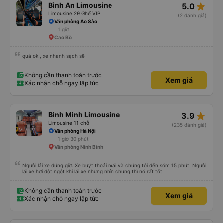
star_rate
Bình An Limousine
5.0
Limousine 29 Ghế VIP
(2 đánh giá)
Văn phòng Ao Sào
1 giờ
Cao Bồ
quá ok , xe nhanh sạch sẽ
Không cần thanh toán trước
Xem giá
Xác nhận chỗ ngay lập tức
star_rate
Bình Minh Limousine
3.9
Limousine 11 chỗ
(235 đánh giá)
Văn phòng Hà Nội
1 giờ 30 phút
Văn phòng Ninh Bình
Người lái xe đúng giờ. Xe buýt thoải mái và chúng tôi đến sớm 15 phút. Người
lái xe hơi đột ngột khi lái xe nhưng nhìn chung thì nó rất tốt.
Không cần thanh toán trước
Xem giá
Xác nhận chỗ ngay lập tức