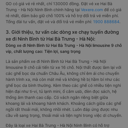
GO có giá vé rẻ nhất, chỉ 130000 đồng. Đặt vé xe Hai Bà
Trưng - Hà Nội Ninh Bình chính hãng tại
Vexere.com
để có giá
rẻ nhất, đảm bảo giữ chỗ 100% và hỗ trợ đổi trả vé miễn phí.
Tổng đài tư vấn, đặt vé và đổi trả vé miễn phí:
1900 888684
.
3. Giới thiệu, tư vấn các dòng xe chạy tuyến đường
xe đi Ninh Bình từ Hai Bà Trưng - Hà Nội:
Dòng xe đi Ninh Bình từ Hai Bà Trưng - Hà Nội limousine 9 chỗ
vip, chất lượng cao: Tiện lợi, sang trọng
Là sản phẩm xe đi Ninh Bình từ Hai Bà Trưng - Hà Nội
limousine 9 chỗ cải tiến từ xe 16 chỗ. Nội thất được làm lại với
các ghế bọc da chuẩn Châu Âu, không chỉ êm ái cho chuyến
hành trình xa, mà còn mát mẻ và không hề bị hầm bí như các
ghế bọc da bình thường. Kèm theo các ghế có nhiều tiện nghi
hiện đại như ti-vi, tủ lạnh mini, ổ cắm usb, đèn đọc sách, hệ
thống âm thanh cao cấp. Có vách ngăn riêng biệt giữa
khoang lái và khoang hành khách. Khoảng cách giữa các ghế
ngồi rất thoải mái, không nhồi nhét. Luôn đáp ứng được nhu
cầu về sang trọng, thoải mái và tiện nghi trong việc di chuyển.
Đây là loại xe Hai Bà Trưng - Hà Nội Ninh Bình có hỗ trợ