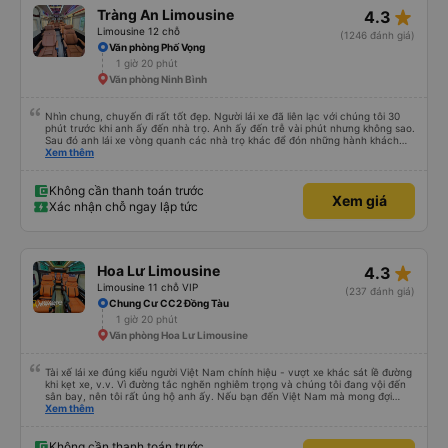
star_rate
Tràng An Limousine
4.3
Limousine 12 chỗ
(1246 đánh giá)
Văn phòng Phố Vọng
1 giờ 20 phút
Văn phòng Ninh Bình
Nhìn chung, chuyến đi rất tốt đẹp. Người lái xe đã liên lạc với chúng tôi 30
phút trước khi anh ấy đến nhà trọ. Anh ấy đến trễ vài phút nhưng không sao.
Sau đó anh lái xe vòng quanh các nhà trọ khác để đón những hành khách
khác. Sau đó anh ấy thả chúng tôi xuống văn phòng, nơi tất cả chúng tôi
Xem thêm
phải xuống xe và chuyển sang xe limousine 12 chỗ. Sau 2 giờ 45 phút, chúng
tôi đã tới nơi. Sẽ thật tuyệt nếu người lái xe cung cấp cho chúng tôi thêm
thông tin để chúng tôi có chút manh mối về chuyện gì đang xảy ra.
Không cần thanh toán trước
Xem giá
Xác nhận chỗ ngay lập tức
star_rate
Hoa Lư Limousine
4.3
Limousine 11 chỗ VIP
(237 đánh giá)
Chung Cư CC2 Đồng Tàu
1 giờ 20 phút
Văn phòng Hoa Lư Limousine
Tài xế lái xe đúng kiểu người Việt Nam chính hiệu - vượt xe khác sát lề đường
khi kẹt xe, v.v. Vì đường tắc nghẽn nghiêm trọng và chúng tôi đang vội đến
sân bay, nên tôi rất ủng hộ anh ấy. Nếu bạn đến Việt Nam mà mong đợi
người ta lái xe như ở châu Âu, thì hãy đến nơi khác.
Xem thêm
Không cần thanh toán trước