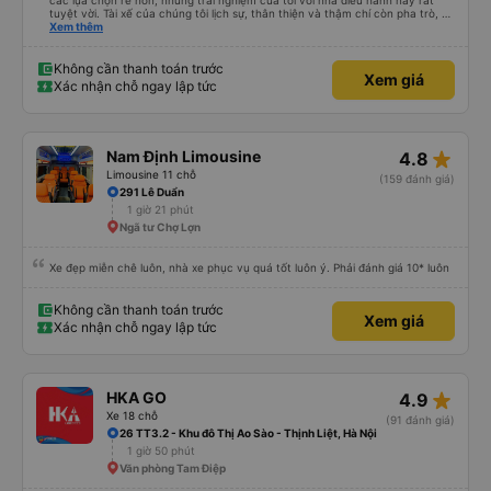
các lựa chọn rẻ hơn, nhưng trải nghiệm của tôi với nhà điều hành này rất
tuyệt vời. Tài xế của chúng tôi lịch sự, thân thiện và thậm chí còn pha trò, và
rõ ràng là anh ấy lái xe an toàn hơn so với những chiếc xe buýt limousine
Xem thêm
khác mà tôi thấy chạy quá tốc độ trên đường cao tốc. Chúng tôi đã trả
thêm 50.000 VND/người và được đưa đến khách sạn ở Tràng An. Tóm lại, tôi
không hề hối tiếc khi đặt xe với nhà điều hành này và sẽ lại sử dụng dịch vụ
Không cần thanh toán trước
Xem giá
của họ.
Xác nhận chỗ ngay lập tức
star_rate
Nam Định Limousine
4.8
Limousine 11 chỗ
(159 đánh giá)
291 Lê Duẩn
1 giờ 21 phút
Ngã tư Chợ Lợn
Xe đẹp miễn chê luôn, nhà xe phục vụ quá tốt luôn ý. Phải đánh giá 10* luôn
Không cần thanh toán trước
Xem giá
Xác nhận chỗ ngay lập tức
star_rate
HKA GO
4.9
Xe 18 chỗ
(91 đánh giá)
26 TT3.2 - Khu đô Thị Ao Sào - Thịnh Liệt, Hà Nội
1 giờ 50 phút
Văn phòng Tam Điệp