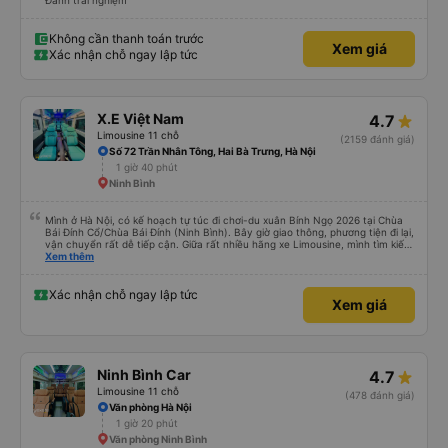
Đánh trải nghiệm
Không cần thanh toán trước
Xem giá
Xác nhận chỗ ngay lập tức
X.E Việt Nam
4.7
Limousine 11 chỗ
(2159 đánh giá)
Số 72 Trần Nhân Tông, Hai Bà Trưng, Hà Nội
1 giờ 40 phút
Ninh Bình
Mình ở Hà Nội, có kế hoạch tự túc đi chơi-du xuân Bính Ngọ 2026 tại Chùa
Bái Đính Cổ/Chùa Bái Đính (Ninh Bình). Bây giờ giao thông, phương tiện đi lại,
vận chuyển rất dễ tiếp cận. Giữa rất nhiều hãng xe Limousine, mình tìm kiếm
trên Vexere và chốt được lịch phù hợp với hãng xe X.E Việt Nam. Giá vé lượt
Xem thêm
đi và lượt về (2 chiều, khứ hồi) khá hợp lý. Điều mà mình thấy đỉnh nhất chính
là hãng có hỗ trợ xe trung chuyển. Từ văn phòng 251 Lương Văn Thăng,
phường Hoa Lư đến Chùa Bái Đính, phường Tây Hoa Lư khoảng cách là
Xác nhận chỗ ngay lập tức
Xem giá
~20km, hãng nhiệt tình đưa đón dù chỉ là 1 người, đưa đón 2 chiều bằng xe
trung chuyển với khoảng cách tổng là 40km mà phí thu thêm chỉ có
45.000đ. Mình chỉ lo cho hãng sẽ bị lỗ thôi. Mình chỉ cảm nhận nhất về vụ xe
trung chuyển thôi. Năm mới, chúc hãng X.E Việt Nam ngày càng phát triển
nhé. Thân mến.
Ninh Bình Car
4.7
Limousine 11 chỗ
(478 đánh giá)
Văn phòng Hà Nội
1 giờ 20 phút
Văn phòng Ninh Bình