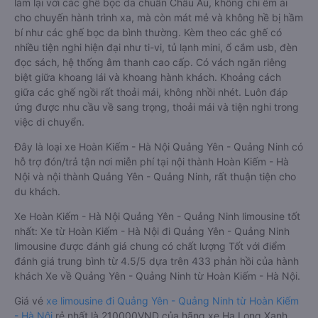
làm lại với các ghế bọc da chuẩn Châu Âu, không chỉ êm ái
cho chuyến hành trình xa, mà còn mát mẻ và không hề bị hầm
bí như các ghế bọc da bình thường. Kèm theo các ghế có
nhiều tiện nghi hiện đại như ti-vi, tủ lạnh mini, ổ cắm usb, đèn
đọc sách, hệ thống âm thanh cao cấp. Có vách ngăn riêng
biệt giữa khoang lái và khoang hành khách. Khoảng cách
giữa các ghế ngồi rất thoải mái, không nhồi nhét. Luôn đáp
ứng được nhu cầu về sang trọng, thoải mái và tiện nghi trong
việc di chuyển.
Đây là loại xe Hoàn Kiếm - Hà Nội Quảng Yên - Quảng Ninh có
hỗ trợ đón/trả tận nơi miễn phí tại nội thành Hoàn Kiếm - Hà
Nội và nội thành Quảng Yên - Quảng Ninh, rất thuận tiện cho
du khách.
Xe Hoàn Kiếm - Hà Nội Quảng Yên - Quảng Ninh limousine tốt
nhất: Xe từ Hoàn Kiếm - Hà Nội đi Quảng Yên - Quảng Ninh
limousine được đánh giá chung có chất lượng Tốt với điểm
đánh giá trung bình từ 4.5/5 dựa trên 433 phản hồi của hành
khách Xe về Quảng Yên - Quảng Ninh từ Hoàn Kiếm - Hà Nội.
Giá vé
xe limousine đi Quảng Yên - Quảng Ninh từ Hoàn Kiếm
- Hà Nội
rẻ nhất là 210000VND của hãng xe Hạ Long Xanh.