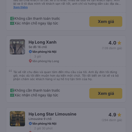
sau đó chia khách ra các xe ô tô khác nhau để đưa về tận khách sạn). Anh
lái xe ô tô đưa mình về khách sạn rất tốt, anh chỉ và hướng dẫn các địa danh
các món ăn nổi tiếng ở Hà Nội, mình để ý khi anh trả khách thì anh luôn
Xem thêm
xuống xe và mở cửa xe cho khách (tiểu tiết nhưng chứng tỏ thái độ phục vụ
rất tốt). Mẹ mình rất thích anh lái xe này vì anh có chia sẻ với mẹ mình về
những quan điểm sống rất ấn tượng. Mình không xin tên của anh chỉ biết anh
Không cần thanh toán trước
Xem giá
ở Ninh Bình thôi. Rất mong lần sau được anh lái xe tiếp và anh có nhiều
Xác nhận chỗ ngay lập tức
chuyến xe hơn để nhiều người biết đến anh hơn.
Hạ Long Xanh
4.0
Sơ đồ 16 chỗ
(139 đánh giá)
Văn phòng Hà Nội
3 giờ
Văn phòng Hạ Long
Tài xế rất chu đáo và quan tâm đến nhu cầu của tôi. Anh ấy đón tôi đúng
giờ, mặc dù tôi đến muộn hơn dự kiến ​​một chút. Tôi rất biết ơn tài xế và bộ
phận chăm sóc khách hàng vì sự hỗ trợ tận tình của họ.
Không cần thanh toán trước
Xem giá
Xác nhận chỗ ngay lập tức
Hạ Long Star Limousine
4.9
Limousine 9 chỗ
(294 đánh giá)
Văn phòng Hà Nội
2 giờ 30 phút