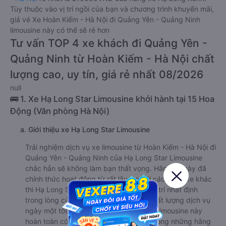
Tùy thuộc vào vị trí ngồi của bạn và chương trình khuyến mãi,
giá vé Xe Hoàn Kiếm - Hà Nội đi Quảng Yên - Quảng Ninh
limousine này có thể sẽ rẻ hơn
Tư vấn TOP 4 xe khách đi Quảng Yên -
Quảng Ninh từ Hoàn Kiếm - Hà Nội chất
lượng cao, uy tín, giá rẻ nhất 08/2026
null
🚌 1. Xe Hạ Long Star Limousine khởi hành tại 15 Hoa
Động (Văn phòng Hà Nội)
a. Giới thiệu xe Hạ Long Star Limousine
Trải nghiệm dịch vụ xe limousine từ Hoàn Kiếm - Hà Nội đi
Quảng Yên - Quảng Ninh của Hạ Long Star Limousine
chắc hẳn sẽ không làm bạn thất vọng. Hãng xe này đã
chính thức hoạt động từ rất lâu, so với các hãng xe khác
thì Hạ Long Star Limousine đã có một vị trí nhất định
trong lòng của nhiều hành khách. Với chất lượng dịch vụ
ngày một tốt hơn, nhà xe Hạ Long Star Limousine này
hoàn toàn có tiềm năng trở thành một trong những hãng