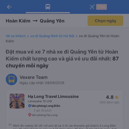
arrow_back
Tải app Vexere ngay!
Tải app Vexere
-30k
Mở app
Mở app
Nhận ưu đãi thành viên độc
-30k/ghế khi đặt vé máy bay qua
quyền
app
Hoàn Kiếm
Quảng Yên
Chọn ngày
Vé xe khách
xe đi Quảng Ninh từ Hà Nội
xe đi Quảng Yên từ Hoàn
Kiếm
Đặt mua vé xe 7 nhà xe đi Quảng Yên từ Hoàn
Kiếm chất lượng cao và giá vé ưu đãi nhất
: 87
chuyến mỗi ngày
Vexere Team
Ngày cập nhật: 08/08/2026
Hạ Long Travel Limousine
4.8
Limousine 10 chỗ
(925 đánh giá)
Văn phòng Long Biên
2 giờ 30 phút
Văn phòng Hạ Long
Mình ấn tượng rất tốt với anh lái xe ô tô (xe limosine gửi khách ở Long Biên