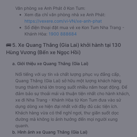
Văn phòng xe Anh Phát ở Kon Tum:
Xem địa chỉ văn phòng nhà xe Anh Phát:
https://vexere.com/vi-VN/xe-anh-phat
Số điện thoại đặt mua vé xe Kon Tum Nha Trang -
Khánh Hòa:
1900 888684
🚌 5. Xe Quang Thắng (Gia Lai) khởi hành tại 130
Hùng Vương (Bến xe Ngọc Hồi)
a. Giới thiệu xe Quang Thắng (Gia Lai)
Nổi tiếng với uy tín và chất lượng phục vụ đẳng cấp,
Quang Thắng (Gia Lai) sở hữu một lượng khách hàng
trung thành khá lớn trong suốt nhiều năm hoạt động. Để
đảm bảo sự thoải mái và thuận tiện nhất cho hành khách,
xe đi Nha Trang - Khánh Hòa từ Kon Tum đưa vào sử
dụng dòng xe hiện đại nhất với đầy đủ các tiện ích.
Khách hàng vừa có thể nghỉ ngơi, thư giãn suốt dọc
đường mà không lo ảnh hưởng đến mọi người xung
quanh.
b. Hình ảnh xe Quang Thắng (Gia Lai)