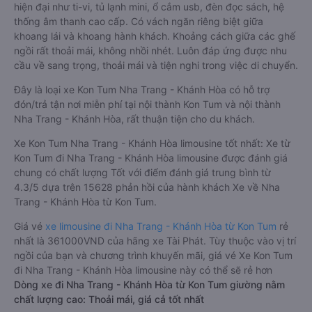
hiện đại như ti-vi, tủ lạnh mini, ổ cắm usb, đèn đọc sách, hệ
thống âm thanh cao cấp. Có vách ngăn riêng biệt giữa
khoang lái và khoang hành khách. Khoảng cách giữa các ghế
ngồi rất thoải mái, không nhồi nhét. Luôn đáp ứng được nhu
cầu về sang trọng, thoải mái và tiện nghi trong việc di chuyển.
Đây là loại xe Kon Tum Nha Trang - Khánh Hòa có hỗ trợ
đón/trả tận nơi miễn phí tại nội thành Kon Tum và nội thành
Nha Trang - Khánh Hòa, rất thuận tiện cho du khách.
Xe Kon Tum Nha Trang - Khánh Hòa limousine tốt nhất: Xe từ
Kon Tum đi Nha Trang - Khánh Hòa limousine được đánh giá
chung có chất lượng Tốt với điểm đánh giá trung bình từ
4.3/5 dựa trên 15628 phản hồi của hành khách Xe về Nha
Trang - Khánh Hòa từ Kon Tum.
Giá vé
xe limousine đi Nha Trang - Khánh Hòa từ Kon Tum
rẻ
nhất là 361000VND của hãng xe Tài Phát. Tùy thuộc vào vị trí
ngồi của bạn và chương trình khuyến mãi, giá vé Xe Kon Tum
đi Nha Trang - Khánh Hòa limousine này có thể sẽ rẻ hơn
Dòng xe đi Nha Trang - Khánh Hòa từ Kon Tum giường nằm
chất lượng cao: Thoải mái, giá cả tốt nhất