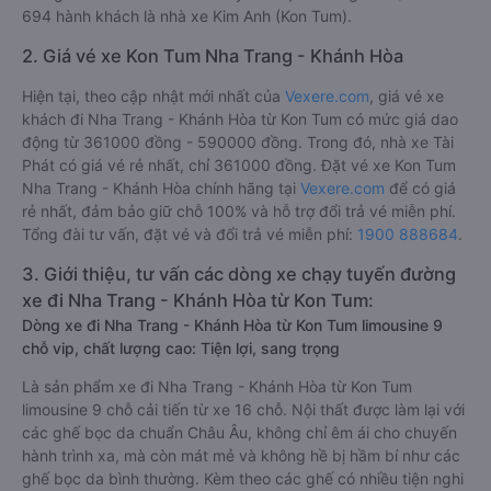
694 hành khách là nhà xe Kim Anh (Kon Tum).
2. Giá vé xe Kon Tum Nha Trang - Khánh Hòa
Hiện tại, theo cập nhật mới nhất của
Vexere.com
, giá vé xe
khách đi Nha Trang - Khánh Hòa từ Kon Tum có mức giá dao
động từ 361000 đồng - 590000 đồng. Trong đó, nhà xe Tài
Phát có giá vé rẻ nhất, chỉ 361000 đồng. Đặt vé xe Kon Tum
Nha Trang - Khánh Hòa chính hãng tại
Vexere.com
để có giá
rẻ nhất, đảm bảo giữ chỗ 100% và hỗ trợ đổi trả vé miễn phí.
Tổng đài tư vấn, đặt vé và đổi trả vé miễn phí:
1900 888684
.
3. Giới thiệu, tư vấn các dòng xe chạy tuyến đường
xe đi Nha Trang - Khánh Hòa từ Kon Tum:
Dòng xe đi Nha Trang - Khánh Hòa từ Kon Tum limousine 9
chỗ vip, chất lượng cao: Tiện lợi, sang trọng
Là sản phẩm xe đi Nha Trang - Khánh Hòa từ Kon Tum
limousine 9 chỗ cải tiến từ xe 16 chỗ. Nội thất được làm lại với
các ghế bọc da chuẩn Châu Âu, không chỉ êm ái cho chuyến
hành trình xa, mà còn mát mẻ và không hề bị hầm bí như các
ghế bọc da bình thường. Kèm theo các ghế có nhiều tiện nghi