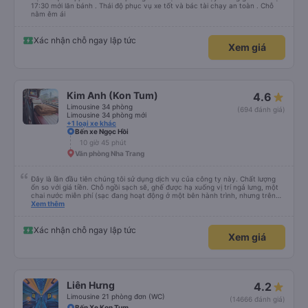
17:30 mới lăn bánh . Thái độ phục vụ xe tốt và bác tài chạy an toàn . Chỗ
nằm êm ái
Xác nhận chỗ ngay lập tức
Xem giá
Kim Anh (Kon Tum)
4.6
Limousine 34 phòng
(694 đánh giá)
Limousine 34 phòng mới
+1 loại xe khác
Bến xe Ngọc Hồi
10 giờ 45 phút
Văn phòng Nha Trang
Đây là lần đầu tiên chúng tôi sử dụng dịch vụ của công ty này. Chất lượng
ổn so với giá tiền. Chỗ ngồi sạch sẽ, ghế được hạ xuống vị trí ngả lưng, một
chai nước miễn phí (sạc đang hoạt động ở một bên hành trình, nhưng trên
cùng xe đi chiều ngược lại có thể đã bị tắt.). Ở một hướng, xe buýt bị trễ một
Xem thêm
giờ, ở hướng ngược lại nó đến đúng giờ. Máy lạnh mạnh (lo lắng cho sức khỏe
nên mang theo quần áo ấm). Đôi khi có người ngồi ngay ở lối đi. Chúng tôi đã
mua vé trước qua Vexere và thanh toán tại Winmart. Rất thoải mái. (Chúng
Xác nhận chỗ ngay lập tức
Xem giá
tôi chạy xe dọc tuyến Nha Trang - Ngọc Hồi rồi về cùng ngày)
Liên Hưng
4.2
Limousine 21 phòng đơn (WC)
(14666 đánh giá)
Bến Xe Kon Tum