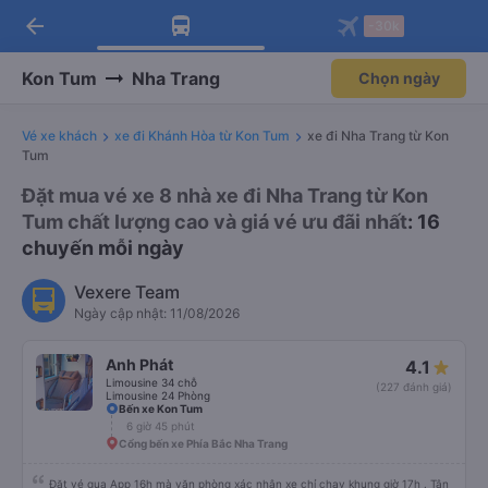
arrow_back
Tải app Vexere ngay!
Tải app Vexere
-30k
Mở app
Mở app
Nhận ưu đãi thành viên độc
-30k/ghế khi đặt vé máy bay qua
quyền
app
Kon Tum
Nha Trang
Chọn ngày
Vé xe khách
xe đi Khánh Hòa từ Kon Tum
xe đi Nha Trang từ Kon
Tum
Đặt mua vé xe 8 nhà xe đi Nha Trang từ Kon
Tum chất lượng cao và giá vé ưu đãi nhất
: 16
chuyến mỗi ngày
Vexere Team
Ngày cập nhật: 11/08/2026
Anh Phát
4.1
Limousine 34 chỗ
(227 đánh giá)
Limousine 24 Phòng
Bến xe Kon Tum
6 giờ 45 phút
Cổng bến xe Phía Bắc Nha Trang
Đặt vé qua App 16h mà văn phòng xác nhận xe chỉ chạy khung giờ 17h . Tận