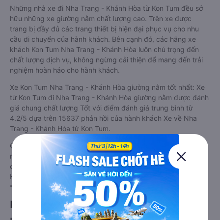
Những nhà xe đi Nha Trang - Khánh Hòa từ Kon Tum đều sở
hữu những xe giường nằm chất lượng cao. Trên xe được
trang bị đầy đủ các trang thiết bị hiện đại phục vụ cho nhu
cầu di chuyển của hành khách. Bên cạnh đó, các hãng xe
khách Kon Tum Nha Trang - Khánh Hòa luôn chú trọng đến
chất lượng dịch vụ, không ngừng cải thiện để mang đến trải
nghiệm hoàn hảo cho hành khách.
Xe Kon Tum Nha Trang - Khánh Hòa giường nằm tốt nhất: Xe
từ Kon Tum đi Nha Trang - Khánh Hòa giường nằm được đánh
giá chung chất lượng Tốt với điểm đánh giá trung bình từ
4.2/5 dựa trên 15637 phản hồi của hành khách Xe về Nha
Trang - Khánh Hòa từ Kon Tum.
Giá vé
xe giường nằm đi Nha Trang - Khánh Hòa từ Kon Tum
rẻ nhất là 361000VND của hãng xe Tài Phát. Tùy thuộc vào
chương trình khuyến mãi, giá vé Xe Kon Tum đi Nha Trang -
Khánh Hòa giường nằm này có thể sẽ rẻ hơn.
Tư vấn TOP 5 xe khách đi Nha Trang -
Khánh Hòa từ Kon Tum chất lượng cao,
uy tín, giá rẻ nhất 08/2026