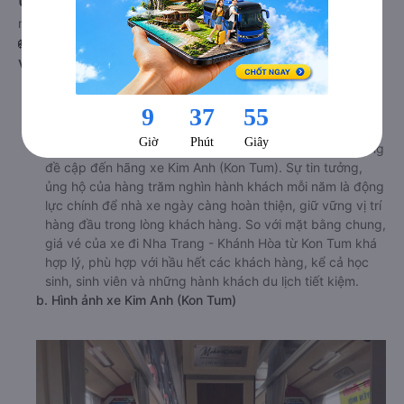
null
🚌 1. Xe Kim Anh (Kon Tum) khởi hành tại 130 Hùng
Vương (Bến xe Ngọc Hồi)
a. Giới thiệu xe Kim Anh (Kon Tum)
Nhắc đến các hãng xe top đầu trên tuyến đường từ Kon
Tum đi Nha Trang - Khánh Hòa sẽ rất thiếu sót nếu không
đề cập đến hãng xe Kim Anh (Kon Tum). Sự tin tưởng,
ủng hộ của hàng trăm nghìn hành khách mỗi năm là động
lực chính để nhà xe ngày càng hoàn thiện, giữ vững vị trí
hàng đầu trong lòng khách hàng. So với mặt bằng chung,
giá vé của xe đi Nha Trang - Khánh Hòa từ Kon Tum khá
hợp lý, phù hợp với hầu hết các khách hàng, kể cả học
sinh, sinh viên và những hành khách du lịch tiết kiệm.
b. Hình ảnh xe Kim Anh (Kon Tum)