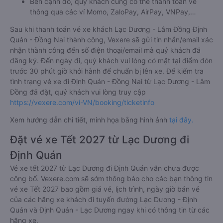
Bên cạnh đó, quý khách cũng có thể thanh toán vé
thông qua các ví Momo, ZaloPay, AirPay, VNPay,…
Sau khi thanh toán vé xe khách Lạc Dương - Lâm Đồng Định
Quán - Đồng Nai thành công, Vexere sẽ gửi tin nhắn/email xác
nhận thành công đến số điện thoại/email mà quý khách đã
đăng ký. Đến ngày đi, quý khách vui lòng có mặt tại điểm đón
trước 30 phút giờ khởi hành để chuẩn bị lên xe. Để kiểm tra
tình trạng vé xe đi Định Quán - Đồng Nai từ Lạc Dương - Lâm
Đồng đã đặt, quý khách vui lòng truy cập
https://vexere.com/vi-VN/booking/ticketinfo
Xem hướng dẫn chi tiết, minh họa bằng hình ảnh
tại đây.
Đặt vé xe Tết 2027 từ Lạc Dương đi
Định Quán
Vé xe tết 2027 từ Lạc Dương đi Định Quán vẫn chưa được
công bố. Vexere.com sẽ sớm thông báo cho các bạn thông tin
vé xe Tết 2027 bao gồm giá vé, lịch trình, ngày giờ bán vé
của các hãng xe khách đi tuyến đường Lạc Dương - Định
Quán và Định Quán - Lạc Dương ngay khi có thông tin từ các
hãng xe.