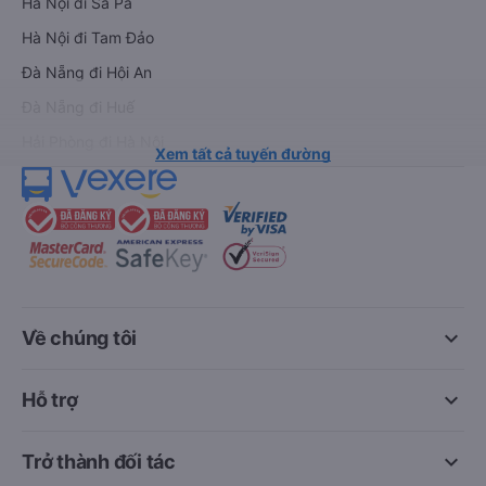
Hà Nội đi Sa Pa
Hà Nội đi Tam Đảo
Đà Nẵng đi Hội An
Đà Nẵng đi Huế
Hải Phòng đi Hà Nội
Xem tất cả tuyến đường
keyboard_arrow_down
Về chúng tôi
keyboard_arrow_down
Hỗ trợ
keyboard_arrow_down
Trở thành đối tác