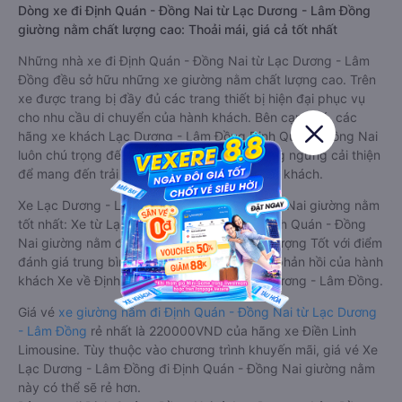
Dòng xe đi Định Quán - Đồng Nai từ Lạc Dương - Lâm Đồng
giường nằm chất lượng cao: Thoải mái, giá cả tốt nhất
Những nhà xe đi Định Quán - Đồng Nai từ Lạc Dương - Lâm
Đồng đều sở hữu những xe giường nằm chất lượng cao. Trên
xe được trang bị đầy đủ các trang thiết bị hiện đại phục vụ
cho nhu cầu di chuyển của hành khách. Bên cạnh đó, các
hãng xe khách Lạc Dương - Lâm Đồng Định Quán - Đồng Nai
luôn chú trọng đến chất lượng dịch vụ, không ngừng cải thiện
để mang đến trải nghiệm hoàn hảo cho hành khách.
Xe Lạc Dương - Lâm Đồng Định Quán - Đồng Nai giường nằm
tốt nhất: Xe từ Lạc Dương - Lâm Đồng đi Định Quán - Đồng
Nai giường nằm được đánh giá chung chất lượng Tốt với điểm
đánh giá trung bình từ 4.1/5 dựa trên 6358 phản hồi của hành
khách Xe về Định Quán - Đồng Nai từ Lạc Dương - Lâm Đồng.
Giá vé
xe giường nằm đi Định Quán - Đồng Nai từ Lạc Dương
- Lâm Đồng
rẻ nhất là 220000VND của hãng xe Điền Linh
Limousine. Tùy thuộc vào chương trình khuyến mãi, giá vé Xe
Lạc Dương - Lâm Đồng đi Định Quán - Đồng Nai giường nằm
này có thể sẽ rẻ hơn.