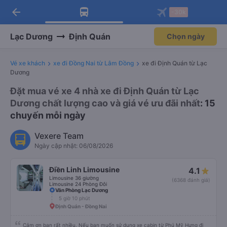
arrow_back
Tải app Vexere ngay!
Tải app Vexere
-30k
Mở app
Mở app
Nhận ưu đãi thành viên độc
-30k/ghế khi đặt vé máy bay qua
quyền
app
Lạc Dương
Định Quán
Chọn ngày
Vé xe khách
xe đi Đồng Nai từ Lâm Đồng
xe đi Định Quán từ Lạc
Dương
Đặt mua vé xe 4 nhà xe đi Định Quán từ Lạc
Dương chất lượng cao và giá vé ưu đãi nhất
: 15
chuyến mỗi ngày
Vexere Team
Ngày cập nhật: 06/08/2026
Điền Linh Limousine
4.1
Limousine 36 giường
(6368 đánh giá)
Limousine 24 Phòng Đôi
Văn Phòng Lạc Dương
5 giờ 10 phút
Định Quán - Đồng Nai
Cảm ơn bạn rất nhiều. Nếu bạn muốn sử dụng xe cabin từ Phú Mỹ Hưng đi