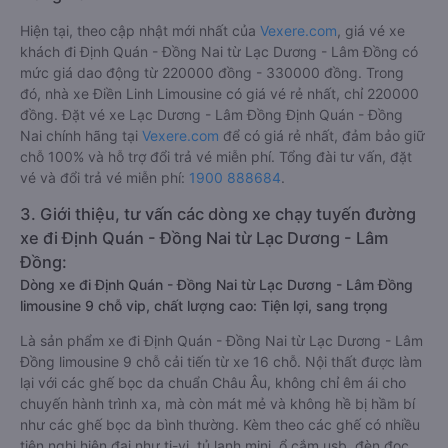
Hiện tại, theo cập nhật mới nhất của
Vexere.com
, giá vé xe
khách đi Định Quán - Đồng Nai từ Lạc Dương - Lâm Đồng có
mức giá dao động từ 220000 đồng - 330000 đồng. Trong
đó, nhà xe Điền Linh Limousine có giá vé rẻ nhất, chỉ 220000
đồng. Đặt vé xe Lạc Dương - Lâm Đồng Định Quán - Đồng
Nai chính hãng tại
Vexere.com
để có giá rẻ nhất, đảm bảo giữ
chỗ 100% và hỗ trợ đổi trả vé miễn phí. Tổng đài tư vấn, đặt
vé và đổi trả vé miễn phí:
1900 888684
.
3. Giới thiệu, tư vấn các dòng xe chạy tuyến đường
xe đi Định Quán - Đồng Nai từ Lạc Dương - Lâm
Đồng:
Dòng xe đi Định Quán - Đồng Nai từ Lạc Dương - Lâm Đồng
limousine 9 chỗ vip, chất lượng cao: Tiện lợi, sang trọng
Là sản phẩm xe đi Định Quán - Đồng Nai từ Lạc Dương - Lâm
Đồng limousine 9 chỗ cải tiến từ xe 16 chỗ. Nội thất được làm
lại với các ghế bọc da chuẩn Châu Âu, không chỉ êm ái cho
chuyến hành trình xa, mà còn mát mẻ và không hề bị hầm bí
như các ghế bọc da bình thường. Kèm theo các ghế có nhiều
tiện nghi hiện đại như ti-vi, tủ lạnh mini, ổ cắm usb, đèn đọc