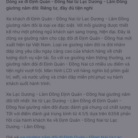
Dòng xe đi Định Quán - Đồng Nai từ Lạc Dương - Lâm Đồng
giường nằm đôi: Riêng tư, đầy đủ tiện nghi
Xe khách đi Định Quán - Đồng Nai từ Lạc Dương - Lâm Đồng
giường nằm đôi là loại xe đặc biệt. Với mỗi giường được thiết
kế như một phòng ngủ khách sạn sang trọng, hiện đại. Đây là
dòng xe giường nằm cho cặp đôi đi Định Quán - Đồng Nai mới
xuất hiện tại Việt Nam. Loại xe giường nằm đôi ra đời nhằm
đáp ứng yêu cầu ngày càng cao của khách hàng về chất
lượng dịch vụ vận tải. So với xe giường nằm thông thường, xe
giường nằm đôi đi Định Quán - Đồng Nai có nhiều ưu điểm và
tiện nghi vượt trội. Màn hình LCD với hàng nghìn bộ phim giải
trí, wifi, và nước uống và chăn đắp miễn phí phục vụ hành
khách suốt hành trình.
Xe Lạc Dương - Lâm Đồng Định Quán - Đồng Nai giường nằm
đôi tốt nhất: Xe từ Lạc Dương - Lâm Đồng đi Định Quán -
Đồng Nai giường nằm đôi được đánh giá chung có chất lượng
Tốt với điểm đánh giá trung bình từ 4.1/5 dựa trên 6358 phản
hồi của hành khách Xe về Định Quán - Đồng Nai từ Lạc
Dương - Lâm Đồng.
Giá vé
xe giường nằm đôi đi Định Quán - Đồng Nai từ Lạc