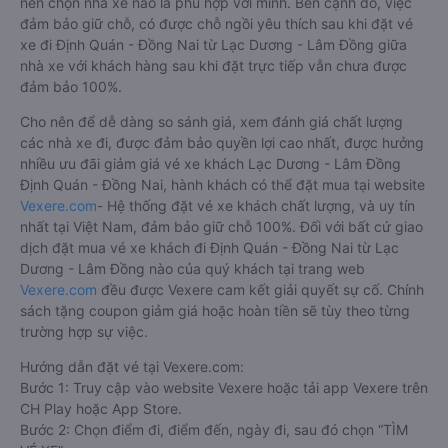
nên chọn nhà xe nào là phù hợp với mình. Bên cạnh đó, việc
đảm bảo giữ chỗ, có được chỗ ngồi yêu thích sau khi đặt vé
xe đi Định Quán - Đồng Nai từ Lạc Dương - Lâm Đồng giữa
nhà xe với khách hàng sau khi đặt trực tiếp vẫn chưa được
đảm bảo 100%.
Cho nên để dễ dàng so sánh giá, xem đánh giá chất lượng
các nhà xe đi, được đảm bảo quyền lợi cao nhất, được hưởng
nhiều ưu đãi giảm giá vé xe khách Lạc Dương - Lâm Đồng
Định Quán - Đồng Nai, hành khách có thể đặt mua tại website
Vexere.com
- Hệ thống đặt vé xe khách chất lượng, và uy tín
nhất tại Việt Nam, đảm bảo giữ chỗ 100%. Đối với bất cứ giao
dịch đặt mua vé xe khách đi Định Quán - Đồng Nai từ Lạc
Dương - Lâm Đồng nào của quý khách tại trang web
Vexere.com
đều được Vexere cam kết giải quyết sự cố. Chính
sách tặng coupon giảm giá hoặc hoàn tiền sẽ tùy theo từng
trường hợp sự việc.
Hướng dẫn đặt vé tại Vexere.com:
Bước 1: Truy cập vào website Vexere hoặc tải app Vexere trên
CH Play hoặc App Store.
Bước 2: Chọn điểm đi, điểm đến, ngày đi, sau đó chọn “TÌM