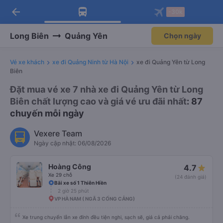
arrow_back
Tải app Vexere ngay!
Tải app Vexere
-30k
Mở app
Mở app
Nhận ưu đãi thành viên độc
-30k/ghế khi đặt vé máy bay qua
quyền
app
Long Biên
Quảng Yên
Chọn ngày
Vé xe khách
xe đi Quảng Ninh từ Hà Nội
xe đi Quảng Yên từ Long
Biên
Đặt mua vé xe 7 nhà xe đi Quảng Yên từ Long
Biên chất lượng cao và giá vé ưu đãi nhất
: 87
chuyến mỗi ngày
Vexere Team
Ngày cập nhật: 06/08/2026
Hoàng Công
4.7
Xe 29 chỗ
(24 đánh giá)
Bãi xe số 1 Thiên Hiền
2 giờ 25 phút
VP HÀ NAM ( NGÃ 3 CỐNG CẢNG)
Xe trung chuyển lẫn xe đính đều tiện nghi, sạch sẽ, giá cả phải chăng.