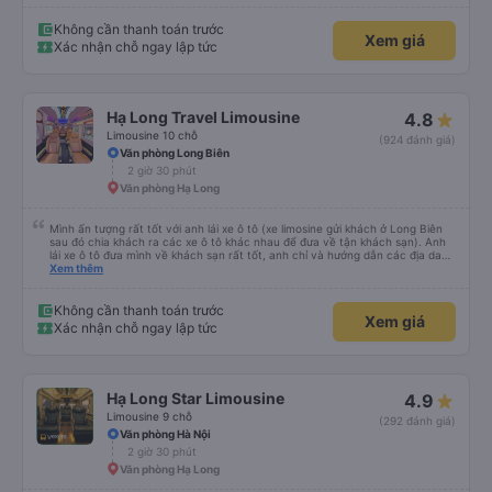
Không cần thanh toán trước
Xem giá
Xác nhận chỗ ngay lập tức
Hạ Long Travel Limousine
4.8
Limousine 10 chỗ
(924 đánh giá)
Văn phòng Long Biên
2 giờ 30 phút
Văn phòng Hạ Long
Mình ấn tượng rất tốt với anh lái xe ô tô (xe limosine gửi khách ở Long Biên
sau đó chia khách ra các xe ô tô khác nhau để đưa về tận khách sạn). Anh
lái xe ô tô đưa mình về khách sạn rất tốt, anh chỉ và hướng dẫn các địa danh
các món ăn nổi tiếng ở Hà Nội, mình để ý khi anh trả khách thì anh luôn
Xem thêm
xuống xe và mở cửa xe cho khách (tiểu tiết nhưng chứng tỏ thái độ phục vụ
rất tốt). Mẹ mình rất thích anh lái xe này vì anh có chia sẻ với mẹ mình về
những quan điểm sống rất ấn tượng. Mình không xin tên của anh chỉ biết anh
Không cần thanh toán trước
Xem giá
ở Ninh Bình thôi. Rất mong lần sau được anh lái xe tiếp và anh có nhiều
Xác nhận chỗ ngay lập tức
chuyến xe hơn để nhiều người biết đến anh hơn.
Hạ Long Star Limousine
4.9
Limousine 9 chỗ
(292 đánh giá)
Văn phòng Hà Nội
2 giờ 30 phút
Văn phòng Hạ Long