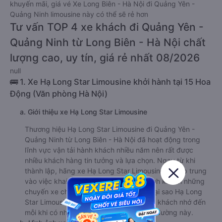
khuyến mãi, giá vé Xe Long Biên - Hà Nội đi Quảng Yên -
Quảng Ninh limousine này có thể sẽ rẻ hơn
Tư vấn TOP 4 xe khách đi Quảng Yên -
Quảng Ninh từ Long Biên - Hà Nội chất
lượng cao, uy tín, giá rẻ nhất 08/2026
null
🚌 1. Xe Hạ Long Star Limousine khởi hành tại 15 Hoa
Động (Văn phòng Hà Nội)
a. Giới thiệu xe Hạ Long Star Limousine
Thương hiệu Hạ Long Star Limousine đi Quảng Yên -
Quảng Ninh từ Long Biên - Hà Nội đã hoạt động trong
lĩnh vực vận tải hành khách nhiều năm nên rất được
nhiều khách hàng tin tưởng và lựa chọn. Ngay từ khi
thành lập, hãng xe Hạ Long Star Limousine đã tập trung
vào việc khai thác và mang đến cho hành khách những
chuyến xe chất lượng nhất. Đó là lý do tại sao Hạ Long
Star Limousine luôn là cái tên được hành khách nhớ đến
mỗi khi có nhu cầu di chuyển trên tuyến đường này.