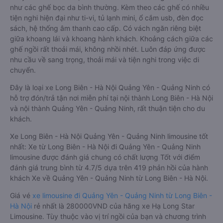
như các ghế bọc da bình thường. Kèm theo các ghế có nhiều
tiện nghi hiện đại như ti-vi, tủ lạnh mini, ổ cắm usb, đèn đọc
sách, hệ thống âm thanh cao cấp. Có vách ngăn riêng biệt
giữa khoang lái và khoang hành khách. Khoảng cách giữa các
ghế ngồi rất thoải mái, không nhồi nhét. Luôn đáp ứng được
nhu cầu về sang trọng, thoải mái và tiện nghi trong việc di
chuyển.
Đây là loại xe Long Biên - Hà Nội Quảng Yên - Quảng Ninh có
hỗ trợ đón/trả tận nơi miễn phí tại nội thành Long Biên - Hà Nội
và nội thành Quảng Yên - Quảng Ninh, rất thuận tiện cho du
khách.
Xe Long Biên - Hà Nội Quảng Yên - Quảng Ninh limousine tốt
nhất: Xe từ Long Biên - Hà Nội đi Quảng Yên - Quảng Ninh
limousine được đánh giá chung có chất lượng Tốt với điểm
đánh giá trung bình từ 4.7/5 dựa trên 419 phản hồi của hành
khách Xe về Quảng Yên - Quảng Ninh từ Long Biên - Hà Nội.
Giá vé
xe limousine đi Quảng Yên - Quảng Ninh từ Long Biên -
Hà Nội
rẻ nhất là 280000VND của hãng xe Hạ Long Star
Limousine. Tùy thuộc vào vị trí ngồi của bạn và chương trình