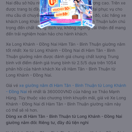
Dòng xe đi Hàm Tân - Bình Thuận từ Long Khánh - Đồng Nai
giường nằm chất lượng cao: Thoải mái, giá cả tốt nhất
Những nhà xe đi Hàm Tân - Bình Thuận từ Long Khánh - Đồng
Nai đều sở hữu những xe giường nằm chất lượng cao. Trên xe
được trang bị đầy đủ các trang thiết bị hiện đại phục vụ cho
nhu cầu di chuyển của hành khách. Bên cạnh đó, các hãng xe
khách Long Khánh - Đồng Nai Hàm Tân - Bình Thuận luôn chú
trọng đến chất lượng dịch vụ, không ngừng cải thiện để mang
đến trải nghiệm hoàn hảo cho hành khách.
Xe Long Khánh - Đồng Nai Hàm Tân - Bình Thuận giường nằm
tốt nhất: Xe từ Long Khánh - Đồng Nai đi Hàm Tân - Bình
Thuận giường nằm được đánh giá chung chất lượng Trung
bình với điểm đánh giá trung bình từ 2.5/5 dựa trên 1054
phản hồi của hành khách Xe về Hàm Tân - Bình Thuận từ
Long Khánh - Đồng Nai.
Giá vé
xe giường nằm đi Hàm Tân - Bình Thuận từ Long Khánh
- Đồng Nai
rẻ nhất là 360000VND của hãng xe Thảo Mạnh
Hùng. Tùy thuộc vào chương trình khuyến mãi, giá vé Xe Long
Khánh - Đồng Nai đi Hàm Tân - Bình Thuận giường nằm này
có thể sẽ rẻ hơn.