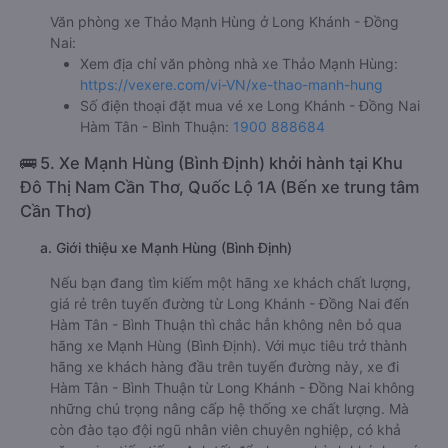
trải nghiệm dịch vụ của nhà xe này.
h. Thông tin liên hệ, đặt mua vé xe khách từ Long Khánh -
Đồng Nai đi Hàm Tân - Bình Thuận Thảo Mạnh Hùng
Văn phòng xe Thảo Mạnh Hùng ở Long Khánh - Đồng
Nai:
Xem địa chỉ văn phòng nhà xe Thảo Mạnh Hùng:
https://vexere.com/vi-VN/xe-thao-manh-hung
Số điện thoại đặt mua vé xe Long Khánh - Đồng Nai
Hàm Tân - Bình Thuận:
1900 888684
🚌 5. Xe Mạnh Hùng (Bình Định) khởi hành tại Khu
Đô Thị Nam Cần Thơ, Quốc Lộ 1A (Bến xe trung tâm
Cần Thơ)
a. Giới thiệu xe Mạnh Hùng (Bình Định)
Nếu bạn đang tìm kiếm một hãng xe khách chất lượng,
giá rẻ trên tuyến đường từ Long Khánh - Đồng Nai đến
Hàm Tân - Bình Thuận thì chắc hẳn không nên bỏ qua
hãng xe Mạnh Hùng (Bình Định). Với mục tiêu trở thành
hãng xe khách hàng đầu trên tuyến đường này, xe đi