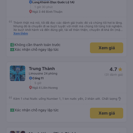
Mạnh Hùng
3.1
Limousine 24 Phòng
(381 đánh giá)
Giường nằm 4x chỗ
+1 loại xe khác
Long Khánh (Dọc Quốc Lộ 1A)
1 giờ 30 phút
Ngã 3 46 Bình Thuận
Thành thật mà nói, tôi đã đọc các đánh giá trước đó và chúng tôi hơi lo lắng.
Nhưng đó là chuyến đi xe buýt tuyệt vời nhất mà chúng tôi từng trải nghiệm.
Xe buýt khởi hành và đến đúng giờ, tài xế thân thiện, chuyến đi khá ổn (mặc
dù vẫn hơi xóc, nhưng đó là đặc trưng của Việt Nam ^^), và chỗ ngồi thoải
Xem thêm
mái. Chúng tôi thực sự rất hài lòng.
Không cần thanh toán trước
Xem giá
Xác nhận chỗ ngay lập tức
Trung Thành
4.7
Limousine 24 phòng
(31 đánh giá)
Cổng 11
5 giờ
Ngã 4 Liên Hương
Kèm 1 chai Nước uống Number 1, 1 lon nước yến, 2 khăn ướt. Chất lượng 👌
Xác nhận chỗ ngay lập tức