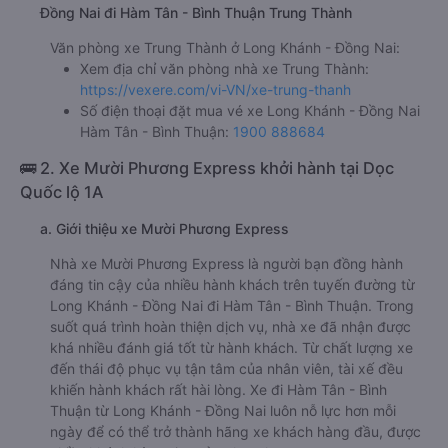
Nhà xe Trung Thành được đánh giá với số điểm trung bình
là 4.7/5 dựa trên 31 đánh giá của khách hàng đã trải
nghiệm dịch vụ của nhà xe này.
h. Thông tin liên hệ, đặt mua vé xe khách từ Long Khánh -
Đồng Nai đi Hàm Tân - Bình Thuận Trung Thành
Văn phòng xe Trung Thành ở Long Khánh - Đồng Nai:
Xem địa chỉ văn phòng nhà xe Trung Thành:
https://vexere.com/vi-VN/xe-trung-thanh
Số điện thoại đặt mua vé xe Long Khánh - Đồng Nai
Hàm Tân - Bình Thuận:
1900 888684
🚌 2. Xe Mười Phương Express khởi hành tại Dọc
Quốc lộ 1A
a. Giới thiệu xe Mười Phương Express
Nhà xe Mười Phương Express là người bạn đồng hành
đáng tin cậy của nhiều hành khách trên tuyến đường từ
Long Khánh - Đồng Nai đi Hàm Tân - Bình Thuận. Trong
suốt quá trình hoàn thiện dịch vụ, nhà xe đã nhận được
khá nhiều đánh giá tốt từ hành khách. Từ chất lượng xe
đến thái độ phục vụ tận tâm của nhân viên, tài xế đều