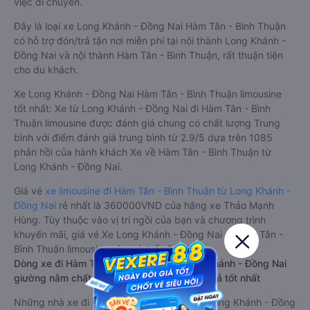
biệt giữa khoang lái và khoang hành khách. Khoảng cách
giữa các ghế ngồi rất thoải mái, không nhồi nhét. Luôn đáp
ứng được nhu cầu về sang trọng, thoải mái và tiện nghi trong
việc di chuyển.
Đây là loại xe Long Khánh - Đồng Nai Hàm Tân - Bình Thuận
có hỗ trợ đón/trả tận nơi miễn phí tại nội thành Long Khánh -
Đồng Nai và nội thành Hàm Tân - Bình Thuận, rất thuận tiện
cho du khách.
Xe Long Khánh - Đồng Nai Hàm Tân - Bình Thuận limousine
tốt nhất: Xe từ Long Khánh - Đồng Nai đi Hàm Tân - Bình
Thuận limousine được đánh giá chung có chất lượng Trung
bình với điểm đánh giá trung bình từ 2.9/5 dựa trên 1085
phản hồi của hành khách Xe về Hàm Tân - Bình Thuận từ
Long Khánh - Đồng Nai.
Giá vé
xe limousine đi Hàm Tân - Bình Thuận từ Long Khánh -
Đồng Nai
rẻ nhất là 360000VND của hãng xe Thảo Mạnh
Hùng. Tùy thuộc vào vị trí ngồi của bạn và chương trình
khuyến mãi, giá vé Xe Long Khánh - Đồng Nai đi Hàm Tân -
Bình Thuận limousine này có thể sẽ rẻ hơn