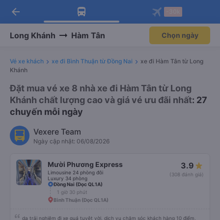
Tải app Vexere ngay!
Mở app
Nhận ưu đãi thành viên độc
quyền
arrow_back
Tải app Vexere
-30k
Mở app
-30k/ghế khi đặt vé máy bay qua
app
Long Khánh
Hàm Tân
Chọn ngày
Vé xe khách
xe đi Bình Thuận từ Đồng Nai
xe đi Hàm Tân từ Long
Khánh
Đặt mua vé xe 8 nhà xe đi Hàm Tân từ Long
Khánh chất lượng cao và giá vé ưu đãi nhất
: 27
chuyến mỗi ngày
Vexere Team
Ngày cập nhật: 06/08/2026
Mười Phương Express
3.9
Limousine 24 phòng đôi
(308 đánh giá)
Luxury 34 phòng
Đồng Nai (Dọc QL1A)