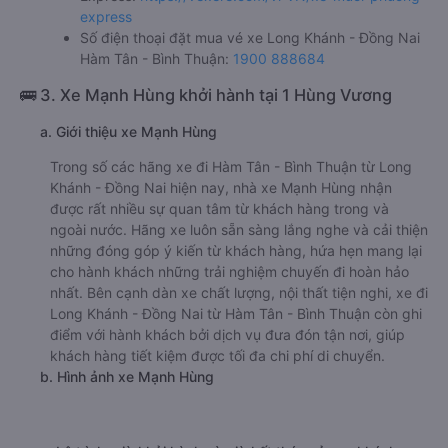
Văn phòng xe Mười Phương Express ở Long Khánh -
Đồng Nai:
Xem địa chỉ văn phòng nhà xe Mười Phương
Express:
https://vexere.com/vi-VN/xe-muoi-phuong-
express
Số điện thoại đặt mua vé xe Long Khánh - Đồng Nai
Hàm Tân - Bình Thuận:
1900 888684
🚌 3. Xe Mạnh Hùng khởi hành tại 1 Hùng Vương
a. Giới thiệu xe Mạnh Hùng
Trong số các hãng xe đi Hàm Tân - Bình Thuận từ Long
Khánh - Đồng Nai hiện nay, nhà xe Mạnh Hùng nhận
được rất nhiều sự quan tâm từ khách hàng trong và
ngoài nước. Hãng xe luôn sẵn sàng lắng nghe và cải thiện
những đóng góp ý kiến từ khách hàng, hứa hẹn mang lại
cho hành khách những trải nghiệm chuyến đi hoàn hảo
nhất. Bên cạnh dàn xe chất lượng, nội thất tiện nghi, xe đi
Long Khánh - Đồng Nai từ Hàm Tân - Bình Thuận còn ghi
điểm với hành khách bởi dịch vụ đưa đón tận nơi, giúp
khách hàng tiết kiệm được tối đa chi phí di chuyển.