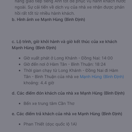
Hàm Tân - Bình Thuận từ Long Khánh - Đồng Nai không
những chú trọng nâng cấp hệ thống xe chất lượng. Mà
còn đào tạo đội ngũ nhân viên chuyên nghiệp, có khả
năng giao tiếp tiếng Anh tốt để phục vụ hành khách nước
ngoài. Sự cải tiến về dịch vụ của nhà xe nhận được phản
hồi rất tốt từ nhiều hành khách.
b. Hình ảnh xe Mạnh Hùng (Bình Định)
c. Lộ trình, giờ khởi hành và giờ kết thúc của xe khách
Mạnh Hùng (Bình Định)
Giờ xuất phát ở Long Khánh - Đồng Nai: 14:00
Giờ đến nơi ở Hàm Tân - Bình Thuận: 18:24
Thời gian chạy từ Long Khánh - Đồng Nai đi Hàm
Tân - Bình Thuận của nhà xe
Mạnh Hùng (Bình Định)
khoảng: 4.4 giờ
d. Các điểm đón khách của nhà xe Mạnh Hùng (Bình Định)
Bến xe trung tâm Cần Thơ