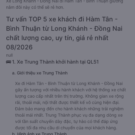
Giá vé
xe giường nằm đôi đi Hàm Tân - Bình Thuận từ Long
Khánh - Đồng Nai
rẻ nhất là 360000VND của hãng xe Thảo
Mạnh Hùng. Tùy thuộc vào chương trình khuyến mãi, giá vé
Xe Long Khánh - Đồng Nai đi Hàm Tân - Bình Thuận giường
nằm đôi này có thể sẽ rẻ hơn.
Tư vấn TOP 5 xe khách đi Hàm Tân -
Bình Thuận từ Long Khánh - Đồng Nai
chất lượng cao, uy tín, giá rẻ nhất
08/2026
null
🚌 1. Xe Trung Thành khởi hành tại QL51
a. Giới thiệu xe Trung Thành
Xe đi Hàm Tân - Bình Thuận từ Long Khánh - Đồng Nai
gây ấn tượng với nhiều hành khách với hệ thống xe chất
lượng cao cấp nhất trên thị trường. Không gian xe rộng
rãi, thoải mái, nội thất được thiết kế vô cùng hiện đại.
Đảm bảo mang đến cho hành khách những trải nghiệm