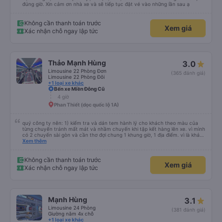
1 giờ 30 phút
Bình Thuận (Dọc QL1A)
dạ trải nghiệm đi xe quá tuyệt vời, dịch vụ chăm sóc khách hàng 10 điểm,
đúng giờ. Xin cảm ơn nhà xe và sẽ tiếp tục đặt vé vào những lần sau ạ
Không cần thanh toán trước
Xem giá
Xác nhận chỗ ngay lập tức
Thảo Mạnh Hùng
3.0
Limousine 22 Phòng Đơn
(365 đánh giá)
Limousine 22 Phòng Đôi
+1 loại xe khác
Bến xe Miền Đông Cũ
4 giờ
Phan Thiết (dọc quốc lộ 1A)
quý công ty nên: 1) kiểm tra và dán tem hành lý cho khách theo màu của
từng chuyến tránh mất mát và nhầm chuyến khi tập kết hàng lên xe. vì mình
có 2 chuyến sài gòn và cần thơ đợi chung 1 khung giờ, 1 địa điểm. vì là khách
thân thiết của quý công ty nên rất hài lòng và tin tưởng. tuy nhiên rất mong
Xem thêm
muốn đội ngũ nhân viên anh chị em nhà xe cùng nhau cải thiện ngày một
phát triển. 2) đồng nhất về cách giao tiếp và CSKH nhẹ nhàng, chu đáo nữa
thì chắc chắn quy công ty là nhà xe được yêu thích và lựa chọn số 1 quy
Không cần thanh toán trước
Xem giá
nhơn. rất cảm ơn quý anh chị em cty cũng như chị Thảo đã lắng nghe và
Xác nhận chỗ ngay lập tức
tiếp nhận. " khách hàng thân thiết nhiều năm của nhà xe từ thời sinh viên"