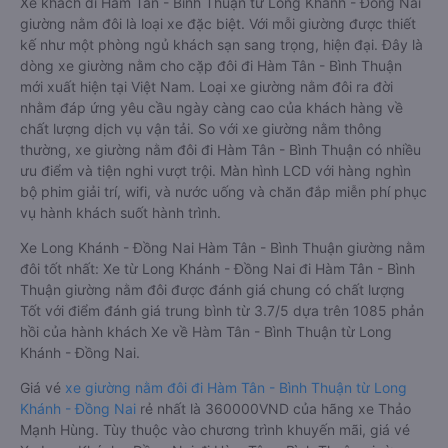
Dòng xe đi Hàm Tân - Bình Thuận từ Long Khánh - Đồng Nai
giường nằm đôi: Riêng tư, đầy đủ tiện nghi
Xe khách đi Hàm Tân - Bình Thuận từ Long Khánh - Đồng Nai
giường nằm đôi là loại xe đặc biệt. Với mỗi giường được thiết
kế như một phòng ngủ khách sạn sang trọng, hiện đại. Đây là
dòng xe giường nằm cho cặp đôi đi Hàm Tân - Bình Thuận
mới xuất hiện tại Việt Nam. Loại xe giường nằm đôi ra đời
nhằm đáp ứng yêu cầu ngày càng cao của khách hàng về
chất lượng dịch vụ vận tải. So với xe giường nằm thông
thường, xe giường nằm đôi đi Hàm Tân - Bình Thuận có nhiều
ưu điểm và tiện nghi vượt trội. Màn hình LCD với hàng nghìn
bộ phim giải trí, wifi, và nước uống và chăn đắp miễn phí phục
vụ hành khách suốt hành trình.
Xe Long Khánh - Đồng Nai Hàm Tân - Bình Thuận giường nằm
đôi tốt nhất: Xe từ Long Khánh - Đồng Nai đi Hàm Tân - Bình
Thuận giường nằm đôi được đánh giá chung có chất lượng
Tốt với điểm đánh giá trung bình từ 3.7/5 dựa trên 1085 phản
hồi của hành khách Xe về Hàm Tân - Bình Thuận từ Long
Khánh - Đồng Nai.