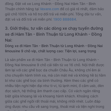
Hiện tại, theo cập nhật mới nhất của
Vexere.com
, giá vé xe
khách đi Hàm Tân - Bình Thuận từ Long Khánh - Đồng Nai có
mức giá dao động từ 360000 đồng - 1000000 đồng. Trong
đó, nhà xe Thảo Mạnh Hùng có giá vé rẻ nhất, chỉ 360000
đồng. Đặt vé xe Long Khánh - Đồng Nai Hàm Tân - Bình
Thuận chính hãng tại
Vexere.com
để có giá rẻ nhất, đảm bảo
giữ chỗ 100% và hỗ trợ đổi trả vé miễn phí. Tổng đài tư vấn,
đặt vé và đổi trả vé miễn phí:
1900 888684
.
3. Giới thiệu, tư vấn các dòng xe chạy tuyến đường
xe đi Hàm Tân - Bình Thuận từ Long Khánh - Đồng
Nai:
Dòng xe đi Hàm Tân - Bình Thuận từ Long Khánh - Đồng Nai
limousine 9 chỗ vip, chất lượng cao: Tiện lợi, sang trọng
Là sản phẩm xe đi Hàm Tân - Bình Thuận từ Long Khánh -
Đồng Nai limousine 9 chỗ cải tiến từ xe 16 chỗ. Nội thất được
làm lại với các ghế bọc da chuẩn Châu Âu, không chỉ êm ái
cho chuyến hành trình xa, mà còn mát mẻ và không hề bị hầm
bí như các ghế bọc da bình thường. Kèm theo các ghế có
nhiều tiện nghi hiện đại như ti-vi, tủ lạnh mini, ổ cắm usb, đèn
đọc sách, hệ thống âm thanh cao cấp. Có vách ngăn riêng