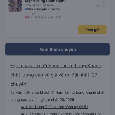
Xem giá
star_rate
Mạnh Hùng (Bình Định)
Limousine 22 Phòng Đôi
(0 đánh giá)
Bến xe trung tâm Cần Thơ
8 giờ
Phan Thiết (dọc quốc lộ 1A)
Xem giá
Xem thêm chuyến
Đặt mua vé xe đi Hàm Tân từ Long Khánh
chất lượng cao và giá vé ưu đãi nhất: 27
chuyến
Tư vấn TOP 5 xe khách đi Hàm Tân từ Long Khánh chất