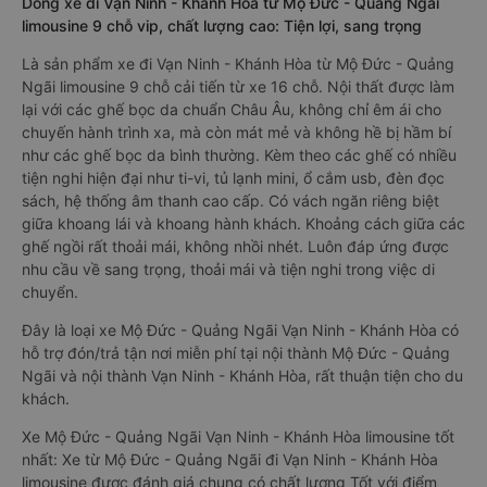
Dòng xe đi Vạn Ninh - Khánh Hòa từ Mộ Đức - Quảng Ngãi
limousine 9 chỗ vip, chất lượng cao: Tiện lợi, sang trọng
Là sản phẩm xe đi Vạn Ninh - Khánh Hòa từ Mộ Đức - Quảng
Ngãi limousine 9 chỗ cải tiến từ xe 16 chỗ. Nội thất được làm
lại với các ghế bọc da chuẩn Châu Âu, không chỉ êm ái cho
chuyến hành trình xa, mà còn mát mẻ và không hề bị hầm bí
như các ghế bọc da bình thường. Kèm theo các ghế có nhiều
tiện nghi hiện đại như ti-vi, tủ lạnh mini, ổ cắm usb, đèn đọc
sách, hệ thống âm thanh cao cấp. Có vách ngăn riêng biệt
giữa khoang lái và khoang hành khách. Khoảng cách giữa các
ghế ngồi rất thoải mái, không nhồi nhét. Luôn đáp ứng được
nhu cầu về sang trọng, thoải mái và tiện nghi trong việc di
chuyển.
Đây là loại xe Mộ Đức - Quảng Ngãi Vạn Ninh - Khánh Hòa có
hỗ trợ đón/trả tận nơi miễn phí tại nội thành Mộ Đức - Quảng
Ngãi và nội thành Vạn Ninh - Khánh Hòa, rất thuận tiện cho du
khách.
Xe Mộ Đức - Quảng Ngãi Vạn Ninh - Khánh Hòa limousine tốt
nhất: Xe từ Mộ Đức - Quảng Ngãi đi Vạn Ninh - Khánh Hòa
limousine được đánh giá chung có chất lượng Tốt với điểm