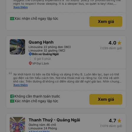
suggest the company implements a "no sound" policy for phones during the
night to respect those sleeping. It is a sleeper bus, so quiet is key! Also,
please display the Wi-Fi password clearly inside the cabin for convenience. I
Xem thêm
would definitely ride with them again! -------------- ​ Xe chất lượng tốt và
tài xế lái xe rất an toàn. Để dịch vụ hoàn hảo hơn, tôi góp ý nhà xe nên có
quy định rõ ràng về việc giữ im lặng (tắt âm thanh điện thoại) vào ban đêm
Xác nhận chỗ ngay lập tức
Xem giá
để tránh làm phiền hành khách khác ngủ. Ngoài ra, nhà xe nên dán sẵn mật
khẩu Wi-Fi trong xe để hành khách dễ dàng sử dụng. Tôi vẫn sẽ tiếp tục ủng
hộ nhà xe trong tương lai!
Quang Hạnh
4.0
Limousine 22 phòng đơn (WC)
(1289 đánh giá)
Limousine 32 giường (WC)
Bến xe Quảng Ngãi
6 giờ 5 phút
VP Đại Lãnh
Xe khởi hành từ bến xe Đà Nẵng và dừng ở khu B. Luôn liên lạc, bạn có thể
gọi điện và tìm hiểu cách tìm. Nơi khá thoải mái và riêng tư. Có nhà vệ sinh
khô ráo. Trên đường đi không có điểm dừng dài để nghỉ giải lao. Nhìn chung
mọi thứ đều tuyệt vời.
Xem thêm
Không cần thanh toán trước
Xem giá
Xác nhận chỗ ngay lập tức
Thanh Thuỷ - Quảng Ngãi
4.7
Giường nằm 46 chỗ
(1079 đánh giá)
Limousine 24 Phòng
+1 loại xe khác