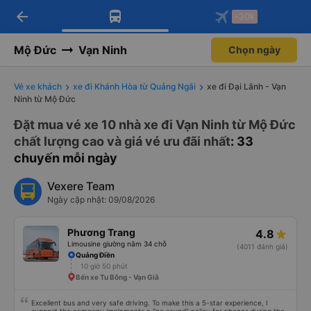
arrow_back
Tải app Vexere ngay!
Tải app Vexere
-30k
Mở app
Mở app
Nhận ưu đãi thành viên độc
-30k/ghế khi đặt vé máy bay qua
quyền
app
Mộ Đức
Vạn Ninh
Chọn ngày
Vé xe khách
xe đi Khánh Hòa từ Quảng Ngãi
xe đi Đại Lãnh - Vạn
Ninh từ Mộ Đức
Đặt mua vé xe 10 nhà xe đi Vạn Ninh từ Mộ Đức
chất lượng cao và giá vé ưu đãi nhất
: 33
chuyến mỗi ngày
Vexere Team
Ngày cập nhật: 09/08/2026
Phương Trang
4.8
Limousine giường nằm 34 chỗ
(4011 đánh giá)
Quảng Điền
10 giờ 50 phút
Bến xe Tu Bông - Vạn Giã
Excellent bus and very safe driving. To make this a 5-star experience, I