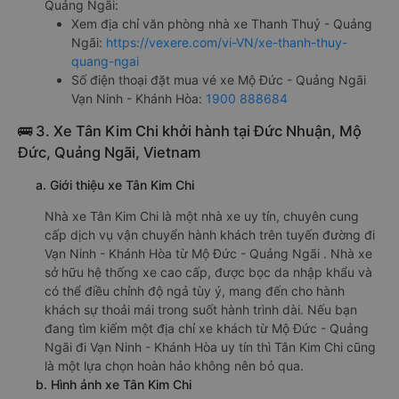
Quảng Ngãi:
Xem địa chỉ văn phòng nhà xe Thanh Thuỷ - Quảng
Ngãi:
https://vexere.com/vi-VN/xe-thanh-thuy-
quang-ngai
Số điện thoại đặt mua vé xe Mộ Đức - Quảng Ngãi
Vạn Ninh - Khánh Hòa:
1900 888684
🚌 3. Xe Tân Kim Chi khởi hành tại Đức Nhuận, Mộ
Đức, Quảng Ngãi, Vietnam
a. Giới thiệu xe Tân Kim Chi
Nhà xe Tân Kim Chi là một nhà xe uy tín, chuyên cung
cấp dịch vụ vận chuyển hành khách trên tuyến đường đi
Vạn Ninh - Khánh Hòa từ Mộ Đức - Quảng Ngãi . Nhà xe
sở hữu hệ thống xe cao cấp, được bọc da nhập khẩu và
có thể điều chỉnh độ ngả tùy ý, mang đến cho hành
khách sự thoải mái trong suốt hành trình dài. Nếu bạn
đang tìm kiếm một địa chỉ xe khách từ Mộ Đức - Quảng
Ngãi đi Vạn Ninh - Khánh Hòa uy tín thì Tân Kim Chi cũng
là một lựa chọn hoàn hảo không nên bỏ qua.
b. Hình ảnh xe Tân Kim Chi