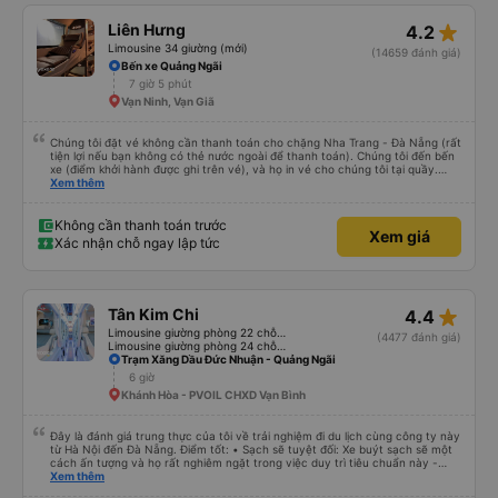
star_rate
Liên Hưng
4.2
Limousine 34 giường (mới)
(14659 đánh giá)
Bến xe Quảng Ngãi
7 giờ 5 phút
Vạn Ninh, Vạn Giã
Chúng tôi đặt vé không cần thanh toán cho chặng Nha Trang - Đà Nẵng (rất
tiện lợi nếu bạn không có thẻ nước ngoài để thanh toán). Chúng tôi đến bến
xe (điểm khởi hành được ghi trên vé), và họ in vé cho chúng tôi tại quầy.
Chúng tôi cũng quyết định mua vé chiều về trực tiếp tại quầy, vì giá vé trên
Xem thêm
ứng dụng cũng giống nhau. Đầu tiên, chúng tôi đi xe buýt nhỏ đến điểm hẹn,
sau đó chuyển sang xe giường nằm. Tôi khuyên bạn nên mang theo áo len
ấm hoặc áo khoác mỏng, vì thỉnh thoảng trời khá lạnh, và chăn mền thì hơi
Không cần thanh toán trước
Xem giá
cũ, nhưng vẫn có sẵn. Cổng USB để sạc điện thoại hoạt động tốt, và có giấy
Xác nhận chỗ ngay lập tức
vệ sinh. Mọi thứ khá sạch sẽ. Chúng tôi trở về từ Đà Nẵng (bến xe Đà Nẵng,
Nhà ga B2, Lối ra 8) trên một loại xe buýt khác với ba hàng ghế ngả. Xe ít
rộng rãi hơn, nhưng vẫn khá thoải mái và tốt hơn nhiều so với một chuyến đi
8-10 tiếng ngồi một chỗ. Chúng tôi cũng dừng lại gần Nha Trang và sau đó
được đưa đến ga bằng xe buýt nhỏ. Họ cũng vận chuyển hàng hóa trong
star_rate
Tân Kim Chi
4.4
suốt chuyến đi, và có thể sẽ có những điểm dừng chân. Tôi khuyên bạn nên
chọn công ty này và đặt chỗ ngồi VIP.
Limousine giường phòng 22 chỗ (CABIN) (WC)
(4477 đánh giá)
Limousine giường phòng 24 chỗ (CABIN)
Trạm Xăng Dầu Đức Nhuận - Quảng Ngãi
6 giờ
Khánh Hòa - PVOIL CHXD Vạn Bình
Đây là đánh giá trung thực của tôi về trải nghiệm đi du lịch cùng công ty này
từ Hà Nội đến Đà Nẵng. Điểm tốt: • Sạch sẽ tuyệt đối: Xe buýt sạch sẽ một
cách ấn tượng và họ rất nghiêm ngặt trong việc duy trì tiêu chuẩn này -
không được phép ăn trên xe. Đây là lần đầu tiên tôi thấy sự chú trọng đến
Xem thêm
vấn đề sạch sẽ như vậy ở Việt Nam. Mọi thứ bên trong xe buýt đều trông