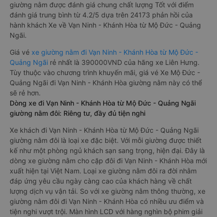
giường nằm được đánh giá chung chất lượng Tốt với điểm
đánh giá trung bình từ 4.2/5 dựa trên 24173 phản hồi của
hành khách Xe về Vạn Ninh - Khánh Hòa từ Mộ Đức - Quảng
Ngãi.
Giá vé
xe giường nằm đi Vạn Ninh - Khánh Hòa từ Mộ Đức -
Quảng Ngãi
rẻ nhất là 390000VND của hãng xe Liên Hưng.
Tùy thuộc vào chương trình khuyến mãi, giá vé Xe Mộ Đức -
Quảng Ngãi đi Vạn Ninh - Khánh Hòa giường nằm này có thể
sẽ rẻ hơn.
Dòng xe đi Vạn Ninh - Khánh Hòa từ Mộ Đức - Quảng Ngãi
giường nằm đôi: Riêng tư, đầy đủ tiện nghi
Xe khách đi Vạn Ninh - Khánh Hòa từ Mộ Đức - Quảng Ngãi
giường nằm đôi là loại xe đặc biệt. Với mỗi giường được thiết
kế như một phòng ngủ khách sạn sang trọng, hiện đại. Đây là
dòng xe giường nằm cho cặp đôi đi Vạn Ninh - Khánh Hòa mới
xuất hiện tại Việt Nam. Loại xe giường nằm đôi ra đời nhằm
đáp ứng yêu cầu ngày càng cao của khách hàng về chất
lượng dịch vụ vận tải. So với xe giường nằm thông thường, xe
giường nằm đôi đi Vạn Ninh - Khánh Hòa có nhiều ưu điểm và
tiện nghi vượt trội. Màn hình LCD với hàng nghìn bộ phim giải