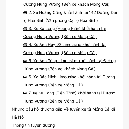
Đường Hùng Vương (Bến xe khách Móng Cái)
🚌 2. Xe Hoàng Công khởi hành tại 142 Đường Đại
lộ Hoà Bình (Văn phòng Đại lộ Hòa Bình)
🚌 3. Xe Ka Long (Hoàng Kiên) khởi hành tại
Đường Hùng Vương (Bến xe Móng Cái)
🚌 4. Xe Anh Huy 92 Limousine khởi hành tại
Đường Hùng Vương (Bến xe Móng Cái)
🚌 5. Xe Anh Tùng Limousine khởi hành tại Đường
Hùng Vương (Bến xe khách Móng Cái)
🚌 6. Xe Bắc Ninh Limousine khởi hành tại Đường
Hùng Vương (Bến xe Móng Cái)
🚌 7. Xe Ka Long (Tiến Trình) khởi hành tại Đường
Hùng Vương (Bến xe Móng Cái)
Những câu hỏi thường gặp về tuyến xe từ Móng Cái đi
Hà Nội
Thông tin tuyến đường