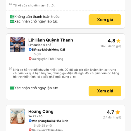
Tài xế của chuyến này rất tốt!
Không cần thanh toán trước
Xem giá
Xác nhận chỗ ngay lập tức
Lữ Hành Quỳnh Thanh
4.8
Limousine 9 chỗ
(1670 đánh giá)
Bến xe khách Móng Cái
5 giờ
33 Nguyễn Thời Trung
Nhà xe hỗ trợ đổi chuyến nhiệt tình. Dù đã sát giờ đón khách lên xe trung
chuyển và quá hạn hủy vé, nhưng gọi điện để nghị đổi chuyến vẫn dc hãng
hỗ trợ nhiệt tình, sắp xếp ghế ngồi đúng vị trí
Xác nhận chỗ ngay lập tức
Xem giá
star_rate
Hoàng Công
4.7
Xe 29 chỗ
(24 đánh giá)
Văn phòng Đại lộ Hòa Bình
5 giờ 25 phút
Bãi xe số 1 Thiên Hiền