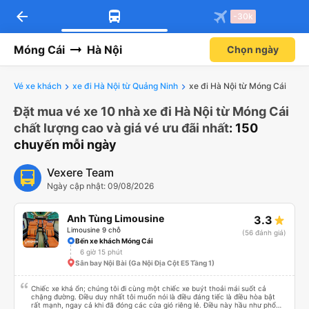
arrow_back
-30k
Móng Cái
Hà Nội
Chọn ngày
Vé xe khách
xe đi Hà Nội từ Quảng Ninh
xe đi Hà Nội từ Móng Cái
Đặt mua vé xe 10 nhà xe đi Hà Nội từ Móng Cái
chất lượng cao và giá vé ưu đãi nhất
: 150
chuyến mỗi ngày
Vexere Team
Ngày cập nhật: 09/08/2026
Anh Tùng Limousine
3.3
Limousine 9 chỗ
(56 đánh giá)
Bến xe khách Móng Cái
6 giờ 15 phút
Sân bay Nội Bài (Ga Nội Địa Cột E5 Tầng 1)
Chiếc xe khá ổn; chúng tôi đi cùng một chiếc xe buýt thoải mái suốt cả
chặng đường. Điều duy nhất tôi muốn nói là điều đáng tiếc là điều hòa bật
rất mạnh, ngay cả khi đã đóng các cửa gió riêng lẻ. Điều này hầu như phổ