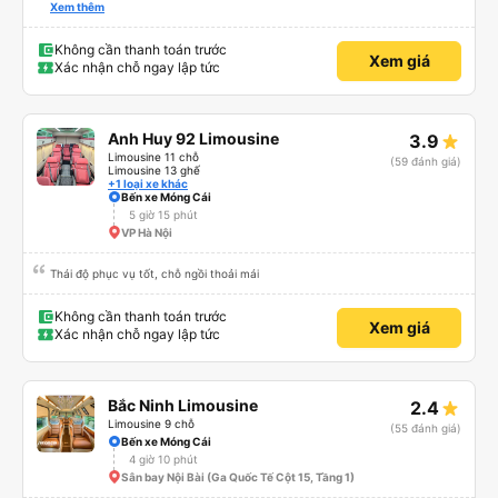
biến ở châu Á. Vì vậy, hãy mang theo quần áo ấm hoặc thứ gì đó để che
Xem thêm
chắn.
Không cần thanh toán trước
Xem giá
Xác nhận chỗ ngay lập tức
Anh Huy 92 Limousine
3.9
Limousine 11 chỗ
(59 đánh giá)
Limousine 13 ghế
+1 loại xe khác
Bến xe Móng Cái
5 giờ 15 phút
VP Hà Nội
Thái độ phục vụ tốt, chỗ ngồi thoải mái
Không cần thanh toán trước
Xem giá
Xác nhận chỗ ngay lập tức
Bắc Ninh Limousine
2.4
Limousine 9 chỗ
(55 đánh giá)
Bến xe Móng Cái
4 giờ 10 phút
Sân bay Nội Bài (Ga Quốc Tế Cột 15, Tầng 1)