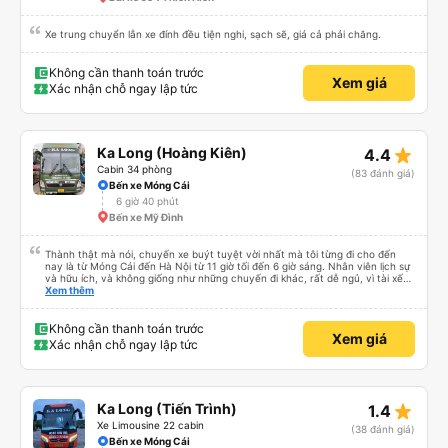
Xe trung chuyển lẫn xe đính đều tiện nghi, sạch sẽ, giá cả phải chăng.
Không cần thanh toán trước
Xem giá
Xác nhận chỗ ngay lập tức
star_rate
Ka Long (Hoàng Kiên)
4.4
Cabin 34 phòng
(83 đánh giá)
Bến xe Móng Cái
6 giờ 40 phút
Bến xe Mỹ Đình
Thành thật mà nói, chuyến xe buýt tuyệt vời nhất mà tôi từng đi cho đến
nay là từ Móng Cái đến Hà Nội từ 11 giờ tối đến 6 giờ sáng. Nhân viên lịch sự
và hữu ích, và không giống như những chuyến đi khác, rất dễ ngủ, vì tài xế
không liên tục bóp còi. Tôi thức dậy lúc 4:30 sáng để kịp đi vệ sinh, và các
Xem thêm
tiện nghi thì sạch sẽ. Đây chắc chắn là một chiếc giường giá rẻ, nhưng với
một chiếc giường cỡ queen thấp với chiều cao 159 cm, tôi có thể vừa với
giày và ba lô của mình. Cổng USB hoạt động và với gói cước 8 gb/ngày của
Không cần thanh toán trước
Xem giá
Viettel, tôi có rất nhiều thứ để giải trí. Nước được cung cấp và điểm trừ thực
Xác nhận chỗ ngay lập tức
sự duy nhất là một bà cô ồn ào đang nói chuyện điện thoại. (không có nhiều
việc để làm với hàng xóm của bạn!)
star_rate
Ka Long (Tiến Trình)
1.4
Xe Limousine 22 cabin
(38 đánh giá)
Bến xe Móng Cái