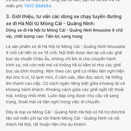
miễn phí:
1900 888684
.
3. Giới thiệu, tư vấn các dòng xe chạy tuyến đường
xe đi Hà Nội từ Móng Cái - Quảng Ninh:
Dòng xe đi Hà Nội từ Móng Cái - Quảng Ninh limousine 9 chỗ
vip, chất lượng cao: Tiện lợi, sang trọng
Là sản phẩm xe đi Hà Nội từ Móng Cái - Quảng Ninh limousine
9 chỗ cải tiến từ xe 16 chỗ. Nội thất được làm lại với các ghế
bọc da chuẩn Châu Âu, không chỉ êm ái cho chuyến hành
trình xa, mà còn mát mẻ và không hề bị hầm bí như các ghế
bọc da bình thường. Kèm theo các ghế có nhiều tiện nghi hiện
đại như ti-vi, tủ lạnh mini, ổ cắm usb, đèn đọc sách, hệ thống
âm thanh cao cấp. Có vách ngăn riêng biệt giữa khoang lái và
khoang hành khách. Khoảng cách giữa các ghế ngồi rất thoải
mái, không nhồi nhét. Luôn đáp ứng được nhu cầu về sang
trọng, thoải mái và tiện nghi trong việc di chuyển.
Đây là loại xe Móng Cái - Quảng Ninh Hà Nội có hỗ trợ đón/trả
tận nơi miễn phí tại nội thành Móng Cái - Quảng Ninh và nội
thành Hà Nội, rất thuận tiện cho du khách.