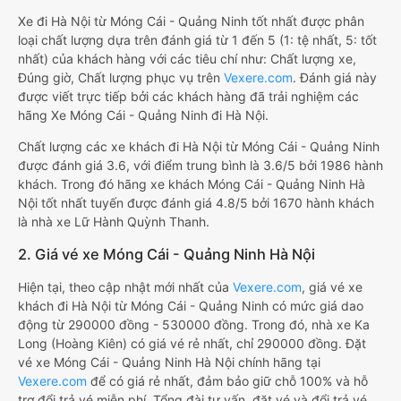
Xe đi Hà Nội từ Móng Cái - Quảng Ninh tốt nhất được phân
loại chất lượng dựa trên đánh giá từ 1 đến 5 (1: tệ nhất, 5: tốt
nhất) của khách hàng với các tiêu chí như: Chất lượng xe,
Đúng giờ, Chất lượng phục vụ trên
Vexere.com
. Đánh giá này
được viết trực tiếp bởi các khách hàng đã trải nghiệm các
hãng Xe Móng Cái - Quảng Ninh đi Hà Nội.
Chất lượng các xe khách đi Hà Nội từ Móng Cái - Quảng Ninh
được đánh giá 3.6, với điểm trung bình là 3.6/5 bởi 1986 hành
khách. Trong đó hãng xe khách Móng Cái - Quảng Ninh Hà
Nội tốt nhất tuyến được đánh giá 4.8/5 bởi 1670 hành khách
là nhà xe Lữ Hành Quỳnh Thanh.
2. Giá vé xe Móng Cái - Quảng Ninh Hà Nội
Hiện tại, theo cập nhật mới nhất của
Vexere.com
, giá vé xe
khách đi Hà Nội từ Móng Cái - Quảng Ninh có mức giá dao
động từ 290000 đồng - 530000 đồng. Trong đó, nhà xe Ka
Long (Hoàng Kiên) có giá vé rẻ nhất, chỉ 290000 đồng. Đặt
vé xe Móng Cái - Quảng Ninh Hà Nội chính hãng tại
Vexere.com
để có giá rẻ nhất, đảm bảo giữ chỗ 100% và hỗ
trợ đổi trả vé miễn phí. Tổng đài tư vấn, đặt vé và đổi trả vé