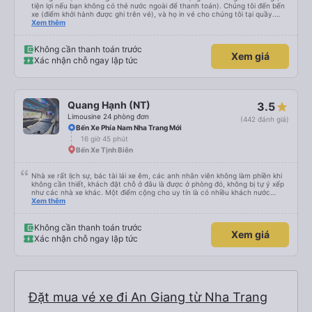
tiện lợi nếu bạn không có thẻ nước ngoài để thanh toán). Chúng tôi đến bến
xe (điểm khởi hành được ghi trên vé), và họ in vé cho chúng tôi tại quầy.
Chúng tôi cũng quyết định mua vé chiều về trực tiếp tại quầy, vì giá vé trên
Xem thêm
ứng dụng cũng giống nhau. Đầu tiên, chúng tôi đi xe buýt nhỏ đến điểm hẹn,
sau đó chuyển sang xe giường nằm. Tôi khuyên bạn nên mang theo áo len
ấm hoặc áo khoác mỏng, vì thỉnh thoảng trời khá lạnh, và chăn mền thì hơi
Không cần thanh toán trước
Xem giá
cũ, nhưng vẫn có sẵn. Cổng USB để sạc điện thoại hoạt động tốt, và có giấy
Xác nhận chỗ ngay lập tức
vệ sinh. Mọi thứ khá sạch sẽ. Chúng tôi trở về từ Đà Nẵng (bến xe Đà Nẵng,
Nhà ga B2, Lối ra 8) trên một loại xe buýt khác với ba hàng ghế ngả. Xe ít
rộng rãi hơn, nhưng vẫn khá thoải mái và tốt hơn nhiều so với một chuyến đi
8-10 tiếng ngồi một chỗ. Chúng tôi cũng dừng lại gần Nha Trang và sau đó
được đưa đến ga bằng xe buýt nhỏ. Họ cũng vận chuyển hàng hóa trong
Quang Hạnh (NT)
3.5
suốt chuyến đi, và có thể sẽ có những điểm dừng chân. Tôi khuyên bạn nên
chọn công ty này và đặt chỗ ngồi VIP.
Limousine 24 phòng đơn
(442 đánh giá)
Bến Xe Phía Nam Nha Trang Mới
16 giờ 45 phút
Bến Xe Tịnh Biên
Nhà xe rất lịch sự, bác tài lái xe êm, các anh nhân viên không làm phiền khi
không cần thiết, khách đặt chỗ ở đâu là được ở phòng đó, không bị tự ý xếp
như các nhà xe khác. Một điểm cộng cho uy tín là có nhiều khách nước
Xem thêm
ngoài đi cùng chuyến để đến Nha Trang nha!
Không cần thanh toán trước
Xem giá
Xác nhận chỗ ngay lập tức
Đặt mua vé xe đi An Giang từ Nha Trang