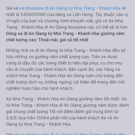
Giá vé
xe limousine đi An Giang từ Nha Trang - Khánh Hòa
rẻ
nhất là 530000VND của hãng xe Liên Hưng. Tùy thuộc vào vị
trí ngồi của bạn và chương trình khuyến mãi, giá vé Xe Nha
Trang - Khánh Hòa đi An Giang limousine này có thể sẽ rẻ hơn
Dòng xe đi An Giang từ Nha Trang - Khánh Hòa giường nằm
chất lượng cao: Thoải mái, giá cả tốt nhất
Những nhà xe đi An Giang từ Nha Trang - Khánh Hòa đều sở
hữu những xe giường nằm chất lượng cao. Trên xe được
trang bị đầy đủ các trang thiết bị hiện đại phục vụ cho nhu
cầu di chuyển của hành khách. Bên cạnh đó, các hãng xe
khách Nha Trang - Khánh Hòa An Giang luôn chú trọng đến
chất lượng dịch vụ, không ngừng cải thiện để mang đến trải
nghiệm hoàn hảo cho hành khách.
Xe Nha Trang - Khánh Hòa An Giang giường nằm tốt nhất: Xe
từ Nha Trang - Khánh Hòa đi An Giang giường nằm được đánh
giá chung chất lượng Tốt với điểm đánh giá trung bình từ
3.8/5 dựa trên 15064 phản hồi của hành khách Xe về An
Giang từ Nha Trang - Khánh Hòa.
Giá vé
xe giường nằm đi An Giang từ Nha Trang - Khánh Hòa