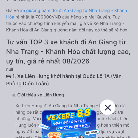
Giá vé
xe giường nằm đôi đi An Giang từ Nha Trang - Khánh
Hòa
rẻ nhất là 700000VND của hãng xe Mai Quyên. Tùy
thuộc vào chương trình khuyến mãi, giá vé Xe Nha Trang -
Khánh Hòa đi An Giang giường nằm đôi này có thể sẽ rẻ hơn.
Tư vấn TOP 3 xe khách đi An Giang từ
Nha Trang - Khánh Hòa chất lượng cao,
uy tín, giá rẻ nhất 08/2026
null
🚌 1. Xe Liên Hưng khởi hành tại Quốc Lộ 1A (Văn
Phòng Diên Toàn)
a. Giới thiệu xe Liên Hưng
Xe Liên Hưng đi An Giang từ Nha Trang - Khánh Hòa là
hãng xe rất được hành khách trong và ngoài nước ưa
chuộng. Với nhiều năm phục vụ vận tải hành khách, Liên
Hưng luôn luôn thấu hiểu và không ngừng hoàn thiện mỗi
ngày để mang lại cho khách hàng những dịch vụ vượt
trội nhất. Đồng hành cùng nhà xe Liên Hưng chắc hẳn sẽ