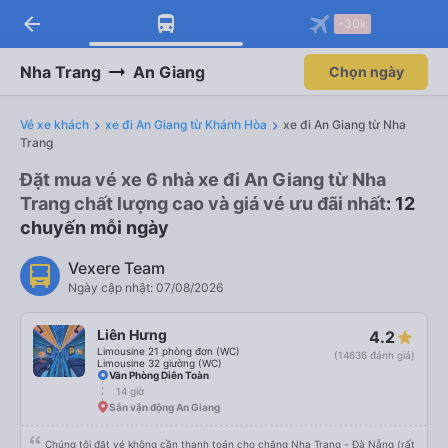
arrow_back
-30k
Nha Trang
An Giang
Chọn ngày
Vé xe khách
xe đi An Giang từ Khánh Hòa
xe đi An Giang từ Nha
Trang
Đặt mua vé xe 6 nhà xe đi An Giang từ Nha
Trang chất lượng cao và giá vé ưu đãi nhất
: 12
chuyến mỗi ngày
Vexere Team
Ngày cập nhật: 07/08/2026
Liên Hưng
4.2
Limousine 21 phòng đơn (WC)
(14636 đánh giá)
Limousine 32 giường (WC)
Văn Phòng Diên Toàn
14 giờ
Sân vận động An Giang
Chúng tôi đặt vé không cần thanh toán cho chặng Nha Trang - Đà Nẵng (rất