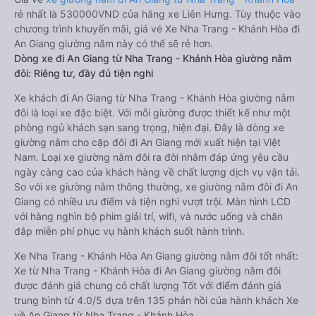
rẻ nhất là 530000VND của hãng xe Liên Hưng. Tùy thuộc vào
chương trình khuyến mãi, giá vé Xe Nha Trang - Khánh Hòa đi
An Giang giường nằm này có thể sẽ rẻ hơn.
Dòng xe đi An Giang từ Nha Trang - Khánh Hòa giường nằm
đôi: Riêng tư, đầy đủ tiện nghi
Xe khách đi An Giang từ Nha Trang - Khánh Hòa giường nằm
đôi là loại xe đặc biệt. Với mỗi giường được thiết kế như một
phòng ngủ khách sạn sang trọng, hiện đại. Đây là dòng xe
giường nằm cho cặp đôi đi An Giang mới xuất hiện tại Việt
Nam. Loại xe giường nằm đôi ra đời nhằm đáp ứng yêu cầu
ngày càng cao của khách hàng về chất lượng dịch vụ vận tải.
So với xe giường nằm thông thường, xe giường nằm đôi đi An
Giang có nhiều ưu điểm và tiện nghi vượt trội. Màn hình LCD
với hàng nghìn bộ phim giải trí, wifi, và nước uống và chăn
đắp miễn phí phục vụ hành khách suốt hành trình.
Xe Nha Trang - Khánh Hòa An Giang giường nằm đôi tốt nhất:
Xe từ Nha Trang - Khánh Hòa đi An Giang giường nằm đôi
được đánh giá chung có chất lượng Tốt với điểm đánh giá
trung bình từ 4.0/5 dựa trên 135 phản hồi của hành khách Xe
về An Giang từ Nha Trang - Khánh Hòa.