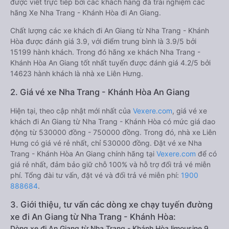
được viết trực tiếp bởi các khách hàng đã trải nghiệm các
hãng Xe Nha Trang - Khánh Hòa đi An Giang.
Chất lượng các xe khách đi An Giang từ Nha Trang - Khánh
Hòa được đánh giá 3.9, với điểm trung bình là 3.9/5 bởi
15199 hành khách. Trong đó hãng xe khách Nha Trang -
Khánh Hòa An Giang tốt nhất tuyến được đánh giá 4.2/5 bởi
14623 hành khách là nhà xe Liên Hưng.
2. Giá vé xe Nha Trang - Khánh Hòa An Giang
Hiện tại, theo cập nhật mới nhất của
Vexere.com
, giá vé xe
khách đi An Giang từ Nha Trang - Khánh Hòa có mức giá dao
động từ 530000 đồng - 750000 đồng. Trong đó, nhà xe Liên
Hưng có giá vé rẻ nhất, chỉ 530000 đồng. Đặt vé xe Nha
Trang - Khánh Hòa An Giang chính hãng tại
Vexere.com
để có
giá rẻ nhất, đảm bảo giữ chỗ 100% và hỗ trợ đổi trả vé miễn
phí. Tổng đài tư vấn, đặt vé và đổi trả vé miễn phí:
1900
888684
.
3. Giới thiệu, tư vấn các dòng xe chạy tuyến đường
xe đi An Giang từ Nha Trang - Khánh Hòa:
Dòng xe đi An Giang từ Nha Trang - Khánh Hòa limousine 9