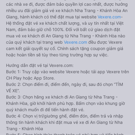
các nhà xe đi, được đảm bảo quyền lợi cao nhất, được hưởng
nhiều ưu đãi giảm giá vé xe khách Nha Trang - Khánh Hòa An
Giang, hành khách có thể đặt mua tại website
Vexere.com
-
Hệ thống đặt vé xe khách chất lượng, và uy tín nhất tại Việt
Nam, đảm bảo giữ chỗ 100%. Đối với bất cứ giao dịch đặt
mua vé xe khách đi An Giang từ Nha Trang - Khánh Hòa nào
của quý khách tại trang web
Vexere.com
đều được Vexere
cam kết giải quyết sự cố. Chính sách tặng coupon giảm giá
hoặc hoàn tiền sẽ tùy theo từng trường hợp sự việc.
Hướng dẫn đặt vé tại Vexere.com:
Bước 1: Truy cập vào website Vexere hoặc tải app Vexere trên
CH Play hoặc App Store.
Bước 2: Chọn điểm đi, điểm đến, ngày đi, sau đó chọn “TÌM
VÉ XE”.
Bước 3: Chọn hãng xe khách đi An Giang từ Nha Trang -
Khánh Hòa, giờ khởi hành phù hợp. Bấm chọn vào khung giờ
quý khách muốn đi để tiến hành đặt vé.
Bước 4: Chọn vị trí/giường ghế, điểm đón, điểm trả và nhập
thông tin hành khách khi đặt mua vé xe đi An Giang từ Nha
Trang - Khánh Hòa
Bước 5: Chọn hình thức thanh toán vé phù hợp và tiến hành