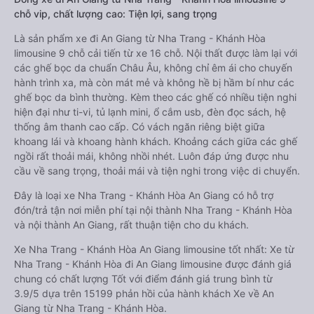
chỗ vip, chất lượng cao: Tiện lợi, sang trọng
Là sản phẩm xe đi An Giang từ Nha Trang - Khánh Hòa
limousine 9 chỗ cải tiến từ xe 16 chỗ. Nội thất được làm lại với
các ghế bọc da chuẩn Châu Âu, không chỉ êm ái cho chuyến
hành trình xa, mà còn mát mẻ và không hề bị hầm bí như các
ghế bọc da bình thường. Kèm theo các ghế có nhiều tiện nghi
hiện đại như ti-vi, tủ lạnh mini, ổ cắm usb, đèn đọc sách, hệ
thống âm thanh cao cấp. Có vách ngăn riêng biệt giữa
khoang lái và khoang hành khách. Khoảng cách giữa các ghế
ngồi rất thoải mái, không nhồi nhét. Luôn đáp ứng được nhu
cầu về sang trọng, thoải mái và tiện nghi trong việc di chuyển.
Đây là loại xe Nha Trang - Khánh Hòa An Giang có hỗ trợ
đón/trả tận nơi miễn phí tại nội thành Nha Trang - Khánh Hòa
và nội thành An Giang, rất thuận tiện cho du khách.
Xe Nha Trang - Khánh Hòa An Giang limousine tốt nhất: Xe từ
Nha Trang - Khánh Hòa đi An Giang limousine được đánh giá
chung có chất lượng Tốt với điểm đánh giá trung bình từ
3.9/5 dựa trên 15199 phản hồi của hành khách Xe về An
Giang từ Nha Trang - Khánh Hòa.