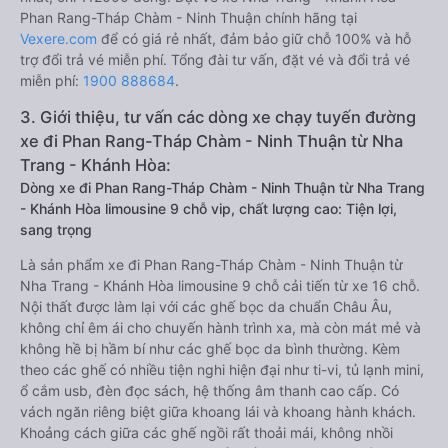
Phan Rang-Tháp Chàm - Ninh Thuận chính hãng tại
Vexere.com
để có giá rẻ nhất, đảm bảo giữ chỗ 100% và hỗ
trợ đổi trả vé miễn phí. Tổng đài tư vấn, đặt vé và đổi trả vé
miễn phí:
1900 888684
.
3. Giới thiệu, tư vấn các dòng xe chạy tuyến đường
xe đi Phan Rang-Tháp Chàm - Ninh Thuận từ Nha
Trang - Khánh Hòa:
Dòng xe đi Phan Rang-Tháp Chàm - Ninh Thuận từ Nha Trang
- Khánh Hòa limousine 9 chỗ vip, chất lượng cao: Tiện lợi,
sang trọng
Là sản phẩm xe đi Phan Rang-Tháp Chàm - Ninh Thuận từ
Nha Trang - Khánh Hòa limousine 9 chỗ cải tiến từ xe 16 chỗ.
Nội thất được làm lại với các ghế bọc da chuẩn Châu Âu,
không chỉ êm ái cho chuyến hành trình xa, mà còn mát mẻ và
không hề bị hầm bí như các ghế bọc da bình thường. Kèm
theo các ghế có nhiều tiện nghi hiện đại như ti-vi, tủ lạnh mini,
ổ cắm usb, đèn đọc sách, hệ thống âm thanh cao cấp. Có
vách ngăn riêng biệt giữa khoang lái và khoang hành khách.
Khoảng cách giữa các ghế ngồi rất thoải mái, không nhồi