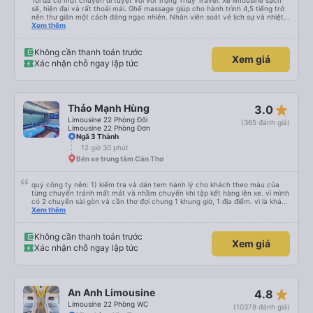
Tôi đã có một chuyến đi tuyệt vời với Trọng Thủy Travel. Xe limousine sạch
sẽ, hiện đại và rất thoải mái. Ghế massage giúp cho hành trình 4,5 tiếng trở
nên thư giãn một cách đáng ngạc nhiên. Nhân viên soát vé lịch sự và nhiệt
tình, tài xế cẩn thận và chuyên nghiệp, mọi thứ đều được tổ chức tốt. Các
Xem thêm
thông báo rõ ràng, việc lên xe dễ dàng, và toàn bộ chuyến đi diễn ra đúng
như kế hoạch. Tôi đặt vé qua Vexere, và toàn bộ trải nghiệm - từ khi đặt vé
đến khi đến nơi - đều suôn sẻ và không gặp rắc rối. Tôi rất hài lòng với công
Không cần thanh toán trước
Xem giá
ty này và chắc chắn sẽ chọn Trọng Thủy Travel một lần nữa. Rất đáng giới
Xác nhận chỗ ngay lập tức
thiệu!
star_rate
Thảo Mạnh Hùng
3.0
Limousine 22 Phòng Đôi
(365 đánh giá)
Limousine 22 Phòng Đơn
Ngã 3 Thành
12 giờ 30 phút
Bến xe trung tâm Cần Thơ
quý công ty nên: 1) kiểm tra và dán tem hành lý cho khách theo màu của
từng chuyến tránh mất mát và nhầm chuyến khi tập kết hàng lên xe. vì mình
có 2 chuyến sài gòn và cần thơ đợi chung 1 khung giờ, 1 địa điểm. vì là khách
thân thiết của quý công ty nên rất hài lòng và tin tưởng. tuy nhiên rất mong
Xem thêm
muốn đội ngũ nhân viên anh chị em nhà xe cùng nhau cải thiện ngày một
phát triển. 2) đồng nhất về cách giao tiếp và CSKH nhẹ nhàng, chu đáo nữa
thì chắc chắn quy công ty là nhà xe được yêu thích và lựa chọn số 1 quy
Không cần thanh toán trước
Xem giá
nhơn. rất cảm ơn quý anh chị em cty cũng như chị Thảo đã lắng nghe và
Xác nhận chỗ ngay lập tức
tiếp nhận. " khách hàng thân thiết nhiều năm của nhà xe từ thời sinh viên"
star_rate
An Anh Limousine
4.8
Limousine 22 Phòng WC
(10378 đánh giá)