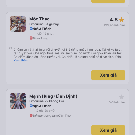
star_rate
Mộc Thảo
4.8
Limousine 34 giường
(1993 đánh giá)
Ngã 3 Thành
1 giờ 45 phút
Phan Rang
Chúng tôi rất hài lòng với chuyến đi 8,5 tiếng ngày hôm qua. Tài xế xe buýt
rất tuyệt vời. Ghế ngồi thoải mái và sạch sẽ, có nước uống và khăn lau tay.
Có điểm dừng ăn uống tuyệt vời. Có nhiều lần dừng nghỉ để đi vệ sinh. Điều
duy nhất tôi muốn đề xuất để cải thiện là cho phép thanh toán bằng thẻ
Xem thêm
nước ngoài khi đặt vé trên ứng dụng.
Xem giá
star_rate
Mạnh Hùng (Bình Định)
Limousine 22 Phòng Đôi
(0 đánh giá)
Ngã 3 Thành
12 giờ 30 phút
Bến xe trung tâm Cần Thơ
Xem giá