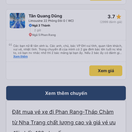
star_rate
Tân Quang Dũng
3.7
Limousine 22 Phòng Đôi G ( WC)
(2999 đánh giá)
Ngã 3 Thành
2 giờ
Ngã 5 Phan Rang
Các bạn nữ lễ tân xinh iu. Các anh, chú, bác VP ĐH vui tính, quan tâm khách,
vui vẻ, nhiệt tình. Trong chuyến đi của mình có 2 gia đình bác lớn tuổi nc khá
to, có bạn nv nhắc nhở thì 2 bác mắng lại bạn ấy. Nếu 2 bác ấy có đánh giá
xấu thì mình ngược lại nha. Bạn ấy nhắc nhở rất đúng. 2 bác nói rất to. To
Xem thêm
đến lỗi mình ngủ còn mơ được câu chuyện các bác nói với nhau xuất hiện
trong giấc mơ của mình luôn. Nên nếu bạn ấy bị phản ánh thì đừng trừ lương
bạn ấy nha. Nếu bạn ấy bị trừ thì bảo bạn ấy liên hệ sđt của mình, mình hỗ
Xem giá
trợ ạ. Số mình đuôi 666, chuyến ĐH-NT ngày 16/1. À các bạn nữ lễ tân xinh
iu còn đổi cho mình phòng đơn sang đôi xong còn note là (một mình) yêu
luôn. Nhưng phòng đôi mà nằm một thì mỗi lần xe rẽ 1 cái là ✈️ Ít đi xe khách
nhưng đủ để đánh giá 10/10.
Xem thêm chuyến
Đặt mua vé xe đi Phan Rang-Tháp Chàm
từ Nha Trang chất lượng cao và giá vé ưu