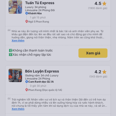
star_rate
Tuấn Tú Express
4.5
Luxury 34 phòng
(1900 đánh giá)
Limousine 24 Phòng Đôi
Khánh Hòa
1 giờ 15 phút
Ngã 5 Phan Rang
Nhà xe này ấn tượng với mình nhất là bác tài và anh nhân viên phụ xe. Từ
khâu gọi điện đến lúc lên xe đều rát sát sao và chủ động gọi cho mình để
hướng dẫn, giọng nói thân thiện, nhẹ nhàng. Nằm trên xe cũng khá thoải
mái, chăn nệm nước suối đầy đủ. Chuyến xe của mình hầu hết là các cô bác
Xem thêm
lớn tuổi thế nên khi hít thở sẽ thấy có một chút mùi người già Lúc xuống xe,
điểm thả của mình ban đầu dự kiến là Ngã 3 Sợi ( Nha Trang ) và bắt Grab
nhưng các anh hướng dẫn mình xuống ở đây không có ma nào dám chở đâu
Không cần thanh toán trước
Xem giá
( vì đây là địa bàn của thế lực xe ôm ngầm, dân chơi cỏ kẹo ke...) Và thế là
Xác nhận chỗ ngay lập tức
mình được chở xuống Ngã 3 thành , nơi sáng sủa an toàn hơn. Một Chuyến
xe được biết thêm nhiều câu chuyện mới. Cảm ơn nhà xe đã giúp đỡ
star_rate
Bốn Luyện Express
4.2
Giường nằm 34 chỗ Luxury
(543 đánh giá)
Limousine 24 Phòng
Cam Ranh dọc QL1A
0 giờ 30 phút
Phan Rang (Dọc quốc lộ 1A)
Trải nghiệm tốt Nhân viên vui vẻ lịch sự và thân thiện Giờ đến có trễ hơn dự
định 1h, vì xe phải dừng nhiều và lên xuống hàng hóa và rước hành khách,
nói chung là tối thấy yên tâm khi sử dụng dịch vụ của nhà xe này, và sẽ ủng
hộ và giới thiệu cho người thân sử dụng dịch vụ của nhà xe này
Xem thêm