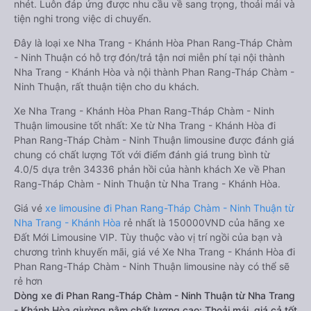
nhét. Luôn đáp ứng được nhu cầu về sang trọng, thoải mái và
tiện nghi trong việc di chuyển.
Đây là loại xe Nha Trang - Khánh Hòa Phan Rang-Tháp Chàm
- Ninh Thuận có hỗ trợ đón/trả tận nơi miễn phí tại nội thành
Nha Trang - Khánh Hòa và nội thành Phan Rang-Tháp Chàm -
Ninh Thuận, rất thuận tiện cho du khách.
Xe Nha Trang - Khánh Hòa Phan Rang-Tháp Chàm - Ninh
Thuận limousine tốt nhất: Xe từ Nha Trang - Khánh Hòa đi
Phan Rang-Tháp Chàm - Ninh Thuận limousine được đánh giá
chung có chất lượng Tốt với điểm đánh giá trung bình từ
4.0/5 dựa trên 34336 phản hồi của hành khách Xe về Phan
Rang-Tháp Chàm - Ninh Thuận từ Nha Trang - Khánh Hòa.
Giá vé
xe limousine đi Phan Rang-Tháp Chàm - Ninh Thuận từ
Nha Trang - Khánh Hòa
rẻ nhất là 150000VND của hãng xe
Đất Mới Limousine VIP. Tùy thuộc vào vị trí ngồi của bạn và
chương trình khuyến mãi, giá vé Xe Nha Trang - Khánh Hòa đi
Phan Rang-Tháp Chàm - Ninh Thuận limousine này có thể sẽ
rẻ hơn
Dòng xe đi Phan Rang-Tháp Chàm - Ninh Thuận từ Nha Trang
- Khánh Hòa giường nằm chất lượng cao: Thoải mái, giá cả tốt