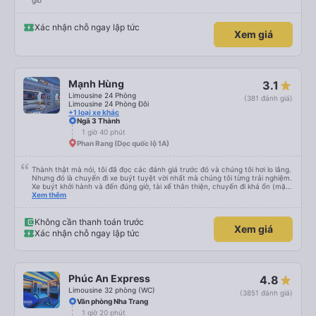
giờ
Xác nhận chỗ ngay lập tức
Xem giá
Mạnh Hùng
3.1
Limousine 24 Phòng
(381 đánh giá)
Limousine 24 Phòng Đôi
+1 loại xe khác
Ngã 3 Thành
1 giờ 40 phút
Phan Rang (Dọc quốc lộ 1A)
Thành thật mà nói, tôi đã đọc các đánh giá trước đó và chúng tôi hơi lo lắng.
Nhưng đó là chuyến đi xe buýt tuyệt vời nhất mà chúng tôi từng trải nghiệm.
Xe buýt khởi hành và đến đúng giờ, tài xế thân thiện, chuyến đi khá ổn (mặc
dù vẫn hơi xóc, nhưng đó là đặc trưng của Việt Nam ^^), và chỗ ngồi thoải
Xem thêm
mái. Chúng tôi thực sự rất hài lòng.
Không cần thanh toán trước
Xem giá
Xác nhận chỗ ngay lập tức
Phúc An Express
4.8
Limousine 32 phòng (WC)
(3851 đánh giá)
Văn phòng Nha Trang
1 giờ 20 phút