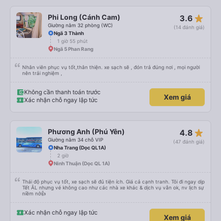
tiêu chuẩn của họ vẫn rất thoải mái và có một số điểm dừng thuận tiện. So
với một công ty &quot;cabin VIP&quot; khác mà tôi từng trải nghiệm cảm
giác nguy hiểm (lái xe nguy hiểm và không thoải mái cho hành khách, xe bảo
star_rate
Phi Long (Cánh Cam)
3.6
trì kém và nhân viên cực kỳ không thân thiện), tôi đánh giá cao Han Café.
Tôi không thể tham gia các chuyến đi qua đêm của họ vì đã hết chỗ, có lẽ
Giường nằm 32 phòng (WC)
(14 đánh giá)
do nhu cầu quá cao! Đừng chần chừ nhé! 👍
Ngã 3 Thành
1 giờ 55 phút
Ngã 5 Phan Rang
Nhân viên phục vụ tốt,thân thiện. xe sạch sẽ , đón trả đúng nơi , mọi người
nên trải nghiệm ,
Không cần thanh toán trước
Xem giá
Xác nhận chỗ ngay lập tức
star_rate
Phương Anh (Phú Yên)
4.8
Giường nằm 34 chỗ VIP
(47 đánh giá)
Nha Trang (Dọc QL1A)
2 giờ
Ninh Thuận (Dọc QL 1A)
Thái độ phục vụ tốt, xe sạch sẽ đủ tiện ích. Giá cả cạnh tranh. Tôi đi ngay dịp
Tết ÂL nhưng vé không cao như các nhà xe khác & dịch vụ vẫn ok, nv lịch sự
niềm nở👍
Xác nhận chỗ ngay lập tức
Xem giá