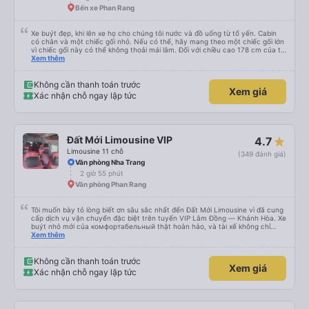
Bến xe Phan Rang
Xe buýt đẹp, khi lên xe họ cho chúng tôi nước và đồ uống từ tổ yến. Cabin
có chăn và một chiếc gối nhỏ. Nếu có thể, hãy mang theo một chiếc gối lớn
vì chiếc gối này có thể không thoải mái lắm. Đối với chiều cao 178 cm của tôi
thì không có đủ không gian về chiều dài. Tôi chọn khởi hành từ văn phòng ở
Xem thêm
trung tâm Nha Trang, nơi chúng tôi được đón bằng một chiếc xe buýt nhỏ và
đưa đến một chiếc xe buýt lớn mà chúng tôi đã đi. Khởi hành đúng giờ,
chúng tôi đến nơi sớm hơn một giờ so với thời gian quy định
Không cần thanh toán trước
Xem giá
Xác nhận chỗ ngay lập tức
Đất Mới Limousine VIP
4.7
Limousine 11 chỗ
(349 đánh giá)
Văn phòng Nha Trang
2 giờ 55 phút
Văn phòng Phan Rang
Tôi muốn bày tỏ lòng biết ơn sâu sắc nhất đến Đất Mới Limousine vì đã cung
cấp dịch vụ vận chuyển đặc biệt trên tuyến VIP Lâm Đồng — Khánh Hòa. Xe
buýt nhỏ mới của комфортабельный thật hoàn hảo, và tài xế không chỉ
chuyên nghiệp mà còn lịch sự và chu đáo. Tôi cảm thấy an toàn và thoải mái
Xem thêm
trong suốt hành trình, và tôi tin tưởng rằng công ty ưu tiên sự an toàn của
hành khách. Tôi thực sự giới thiệu Đất Mới Limousine cho bất kỳ ai đang tìm
kiếm trải nghiệm du lịch đáng tin cậy và thoải mái. Cảm ơn các bạn đã làm
Không cần thanh toán trước
Xem giá
cho chuyến đi của tôi trở nên dễ chịu!
Xác nhận chỗ ngay lập tức