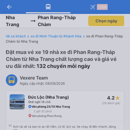
arrow_back
-30k
Nha
Phan Rang-Tháp
Chọn ngày
Trang
Chàm
Vé xe khách
xe đi Ninh Thuận từ Khánh Hòa
xe đi Phan Rang-Tháp
Chàm từ Nha Trang
Đặt mua vé xe 19 nhà xe đi Phan Rang-Tháp
Chàm từ Nha Trang chất lượng cao và giá vé
ưu đãi nhất
: 132 chuyến mỗi ngày
Vexere Team
Ngày cập nhật: 06/08/2026
Đức Lộc (Nha Trang)
4.2
Ghế ngồi 16 chỗ
(29 đánh giá)
Văn phòng 23/10 Nha Trang
2 giờ 32 phút
Văn phòng Phan Rang
Anh tài xế và bạn lơ xe rất hiền, tử tế, lịch sự. Xe chạy đi đến nhanh, đúng