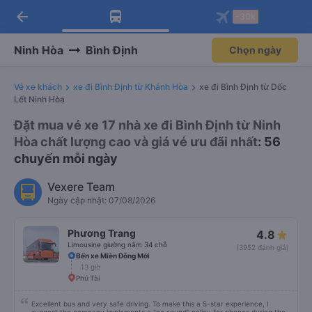
arrow_back
Tải app Vexere ngay!
Tải app Vexere
-30k
Mở app
Mở app
Nhận ưu đãi thành viên độc
-30k/ghế khi đặt vé máy bay qua
quyền
app
Ninh Hòa
Bình Định
Chọn ngày
Vé xe khách
xe đi Bình Định từ Khánh Hòa
xe đi Bình Định từ Dốc
Lết Ninh Hòa
Đặt mua vé xe 17 nhà xe đi Bình Định từ Ninh
Hòa chất lượng cao và giá vé ưu đãi nhất
: 56
chuyến mỗi ngày
Vexere Team
Ngày cập nhật: 07/08/2026
Phương Trang
4.8
Limousine giường nằm 34 chỗ
(3952 đánh giá)
Bến xe Miền Đông Mới
13 giờ
Phú Tài
Excellent bus and very safe driving. To make this a 5-star experience, I