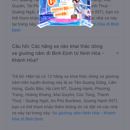
Quyên, Tài Phát Limousine, Cúc Tùng, Thanh Thuỷ -
Quảng Ngãi, An Phú Buslines, Quang Hạnh (NT), bạn có
thể tham khảo thêm thông tin và đặt vé các nhà xe này
tại trang này:
Xe limousine Ninh Hòa - Khánh Hòa đi Bình
Định
Câu hỏi: Các hãng xe nào khai thác dòng
xe giường nằm đi Bình Định từ Ninh Hòa -
Khánh Hòa?
Trả lời: Hiện tại có 12 hãng xe khai thác dòng xe giường
nằm trên tuyến đường này là xe Tân Quang Dũng, Liên
Hưng, Quốc Bảo, Hà Linh NT, Quang Hạnh, Phương
Trang, Hoàng Khang, Mai Quyên, Cúc Tùng, Thanh
Thuỷ - Quảng Ngãi, An Phú Buslines, Quang Hạnh (NT),
bạn có thể tham khảo thêm thông tin và đặt vé các nhà
xe này tại trang này:
Xe giường nằm Ninh Hòa - Khánh
Hòa đi Bình Định