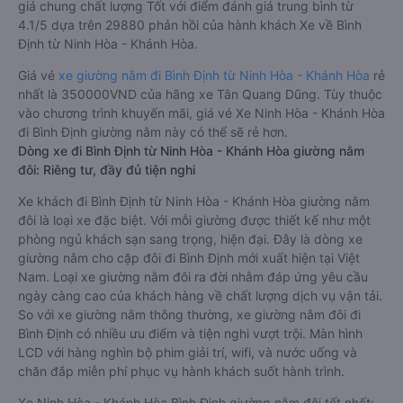
giá chung chất lượng Tốt với điểm đánh giá trung bình từ
4.1/5 dựa trên 29880 phản hồi của hành khách Xe về Bình
Định từ Ninh Hòa - Khánh Hòa.
Giá vé
xe giường nằm đi Bình Định từ Ninh Hòa - Khánh Hòa
rẻ
nhất là 350000VND của hãng xe Tân Quang Dũng. Tùy thuộc
vào chương trình khuyến mãi, giá vé Xe Ninh Hòa - Khánh Hòa
đi Bình Định giường nằm này có thể sẽ rẻ hơn.
Dòng xe đi Bình Định từ Ninh Hòa - Khánh Hòa giường nằm
đôi: Riêng tư, đầy đủ tiện nghi
Xe khách đi Bình Định từ Ninh Hòa - Khánh Hòa giường nằm
đôi là loại xe đặc biệt. Với mỗi giường được thiết kế như một
phòng ngủ khách sạn sang trọng, hiện đại. Đây là dòng xe
giường nằm cho cặp đôi đi Bình Định mới xuất hiện tại Việt
Nam. Loại xe giường nằm đôi ra đời nhằm đáp ứng yêu cầu
ngày càng cao của khách hàng về chất lượng dịch vụ vận tải.
So với xe giường nằm thông thường, xe giường nằm đôi đi
Bình Định có nhiều ưu điểm và tiện nghi vượt trội. Màn hình
LCD với hàng nghìn bộ phim giải trí, wifi, và nước uống và
chăn đắp miễn phí phục vụ hành khách suốt hành trình.
Xe Ninh Hòa - Khánh Hòa Bình Định giường nằm đôi tốt nhất: