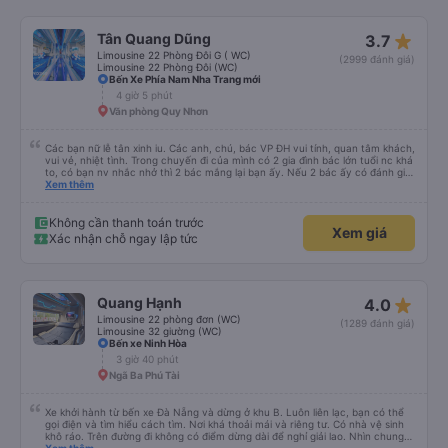
star_rate
Tân Quang Dũng
3.7
Limousine 22 Phòng Đôi G ( WC)
(2999 đánh giá)
Limousine 22 Phòng Đôi (WC)
Bến Xe Phía Nam Nha Trang mới
4 giờ 5 phút
Văn phòng Quy Nhơn
Các bạn nữ lễ tân xinh iu. Các anh, chú, bác VP ĐH vui tính, quan tâm khách,
vui vẻ, nhiệt tình. Trong chuyến đi của mình có 2 gia đình bác lớn tuổi nc khá
to, có bạn nv nhắc nhở thì 2 bác mắng lại bạn ấy. Nếu 2 bác ấy có đánh giá
xấu thì mình ngược lại nha. Bạn ấy nhắc nhở rất đúng. 2 bác nói rất to. To
Xem thêm
đến lỗi mình ngủ còn mơ được câu chuyện các bác nói với nhau xuất hiện
trong giấc mơ của mình luôn. Nên nếu bạn ấy bị phản ánh thì đừng trừ lương
bạn ấy nha. Nếu bạn ấy bị trừ thì bảo bạn ấy liên hệ sđt của mình, mình hỗ
Không cần thanh toán trước
Xem giá
trợ ạ. Số mình đuôi 666, chuyến ĐH-NT ngày 16/1. À các bạn nữ lễ tân xinh
Xác nhận chỗ ngay lập tức
iu còn đổi cho mình phòng đơn sang đôi xong còn note là (một mình) yêu
luôn. Nhưng phòng đôi mà nằm một thì mỗi lần xe rẽ 1 cái là ✈️ Ít đi xe khách
nhưng đủ để đánh giá 10/10.
star_rate
Quang Hạnh
4.0
Limousine 22 phòng đơn (WC)
(1289 đánh giá)
Limousine 32 giường (WC)
Bến xe Ninh Hòa
3 giờ 40 phút
Ngã Ba Phú Tài
Xe khởi hành từ bến xe Đà Nẵng và dừng ở khu B. Luôn liên lạc, bạn có thể
gọi điện và tìm hiểu cách tìm. Nơi khá thoải mái và riêng tư. Có nhà vệ sinh
khô ráo. Trên đường đi không có điểm dừng dài để nghỉ giải lao. Nhìn chung