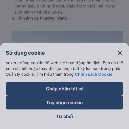
những giây phút nghỉ ngơi, giải trí cực thoải mái trong
suốt hành trình di chuyển.
b. Hình ảnh xe Phương Trang
close
Sử dụng cookie
Vexere dùng cookie để website hoạt động ổn định. Bạn có thể
xem chi tiết hoặc thay đổi lựa chọn bất kỳ lúc nào trong phần
Quản lý cookie. Tìm hiểu thêm trong
Chính sách Cookie
.
Chấp nhận tất cả
Tùy chọn cookie
c. Lộ trình, giờ khởi hành và giờ kết thúc của xe khách
Từ chối
Phương Trang