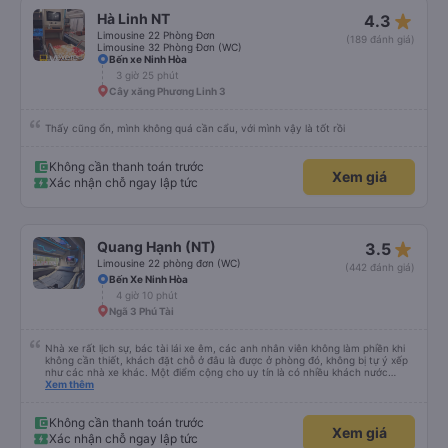
star_rate
Hà Linh NT
4.3
Limousine 22 Phòng Đơn
(189 đánh giá)
Limousine 32 Phòng Đơn (WC)
Bến xe Ninh Hòa
3 giờ 25 phút
Cây xăng Phương Linh 3
Thấy cũng ổn, mình không quá cần cẩu, với mình vậy là tốt rồi
Không cần thanh toán trước
Xem giá
Xác nhận chỗ ngay lập tức
star_rate
Quang Hạnh (NT)
3.5
Limousine 22 phòng đơn (WC)
(442 đánh giá)
Bến Xe Ninh Hòa
4 giờ 10 phút
Ngã 3 Phú Tài
Nhà xe rất lịch sự, bác tài lái xe êm, các anh nhân viên không làm phiền khi
không cần thiết, khách đặt chỗ ở đâu là được ở phòng đó, không bị tự ý xếp
như các nhà xe khác. Một điểm cộng cho uy tín là có nhiều khách nước
Xem thêm
ngoài đi cùng chuyến để đến Nha Trang nha!
Không cần thanh toán trước
Xem giá
Xác nhận chỗ ngay lập tức