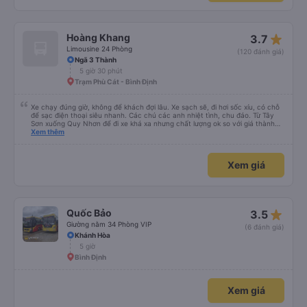
star_rate
Hoàng Khang
3.7
Limousine 24 Phòng
(120 đánh giá)
Ngã 3 Thành
5 giờ 30 phút
Trạm Phù Cát - Bình Định
Xe chạy đúng giờ, không để khách đợi lâu. Xe sạch sẽ, đi hơi sốc xíu, có chỗ
để sạc điện thoại siêu nhanh. Các chú các anh nhiệt tình, chu đáo. Từ Tây
Sơn xuống Quy Nhơn để đi xe khá xa nhưng chất lượng ok so với giá thành
chung.
Xem thêm
Xem giá
star_rate
Quốc Bảo
3.5
Giường nằm 34 Phòng VIP
(6 đánh giá)
Khánh Hòa
5 giờ
Bình Định
Xem giá