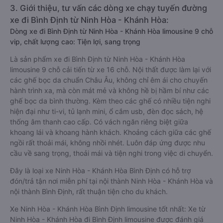
3. Giới thiệu, tư vấn các dòng xe chạy tuyến đường
xe đi Bình Định từ Ninh Hòa - Khánh Hòa:
Dòng xe đi Bình Định từ Ninh Hòa - Khánh Hòa limousine 9 chỗ
vip, chất lượng cao: Tiện lợi, sang trọng
Là sản phẩm xe đi Bình Định từ Ninh Hòa - Khánh Hòa
limousine 9 chỗ cải tiến từ xe 16 chỗ. Nội thất được làm lại với
các ghế bọc da chuẩn Châu Âu, không chỉ êm ái cho chuyến
hành trình xa, mà còn mát mẻ và không hề bị hầm bí như các
ghế bọc da bình thường. Kèm theo các ghế có nhiều tiện nghi
hiện đại như ti-vi, tủ lạnh mini, ổ cắm usb, đèn đọc sách, hệ
thống âm thanh cao cấp. Có vách ngăn riêng biệt giữa
khoang lái và khoang hành khách. Khoảng cách giữa các ghế
ngồi rất thoải mái, không nhồi nhét. Luôn đáp ứng được nhu
cầu về sang trọng, thoải mái và tiện nghi trong việc di chuyển.
Đây là loại xe Ninh Hòa - Khánh Hòa Bình Định có hỗ trợ
đón/trả tận nơi miễn phí tại nội thành Ninh Hòa - Khánh Hòa và
nội thành Bình Định, rất thuận tiện cho du khách.
Xe Ninh Hòa - Khánh Hòa Bình Định limousine tốt nhất: Xe từ
Ninh Hòa - Khánh Hòa đi Bình Định limousine được đánh giá