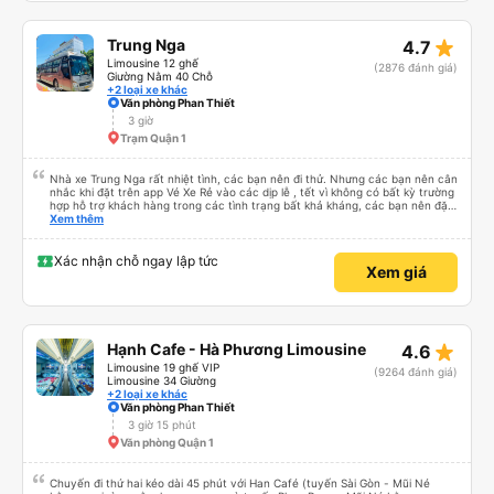
star_rate
Trung Nga
4.7
Limousine 12 ghế
(2876 đánh giá)
Giường Nằm 40 Chỗ
+2 loại xe khác
Văn phòng Phan Thiết
3 giờ
Trạm Quận 1
Nhà xe Trung Nga rất nhiệt tình, các bạn nên đi thử. Nhưng các bạn nên cân
nhắc khi đặt trên app Vé Xe Rẻ vào các dịp lễ , tết vì không có bất kỳ trường
hợp hỗ trợ khách hàng trong các tình trạng bất khả kháng, các bạn nên đặt
trực tiếp với nhà xe sẽ an toàn hơn.
Xem thêm
Xác nhận chỗ ngay lập tức
Xem giá
star_rate
Hạnh Cafe - Hà Phương Limousine
4.6
Limousine 19 ghế VIP
(9264 đánh giá)
Limousine 34 Giường
+2 loại xe khác
Văn phòng Phan Thiết
3 giờ 15 phút
Văn phòng Quận 1
Chuyến đi thứ hai kéo dài 45 phút với Han Café (tuyến Sài Gòn - Mũi Né