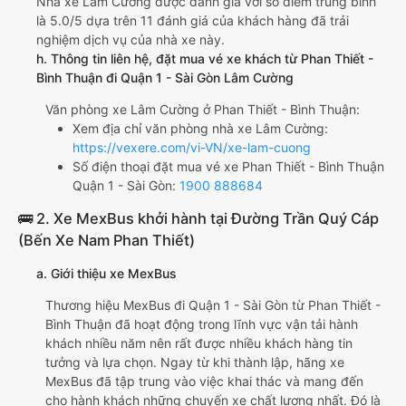
Nhà xe Lâm Cường được đánh giá với số điểm trung bình
là 5.0/5 dựa trên 11 đánh giá của khách hàng đã trải
nghiệm dịch vụ của nhà xe này.
h. Thông tin liên hệ, đặt mua vé xe khách từ Phan Thiết -
Bình Thuận đi Quận 1 - Sài Gòn Lâm Cường
Văn phòng xe Lâm Cường ở Phan Thiết - Bình Thuận:
Xem địa chỉ văn phòng nhà xe Lâm Cường:
https://vexere.com/vi-VN/xe-lam-cuong
Số điện thoại đặt mua vé xe Phan Thiết - Bình Thuận
Quận 1 - Sài Gòn:
1900 888684
🚌 2. Xe MexBus khởi hành tại Đường Trần Quý Cáp
(Bến Xe Nam Phan Thiết)
a. Giới thiệu xe MexBus
Thương hiệu MexBus đi Quận 1 - Sài Gòn từ Phan Thiết -
Bình Thuận đã hoạt động trong lĩnh vực vận tải hành
khách nhiều năm nên rất được nhiều khách hàng tin
tưởng và lựa chọn. Ngay từ khi thành lập, hãng xe
MexBus đã tập trung vào việc khai thác và mang đến
cho hành khách những chuyến xe chất lượng nhất. Đó là