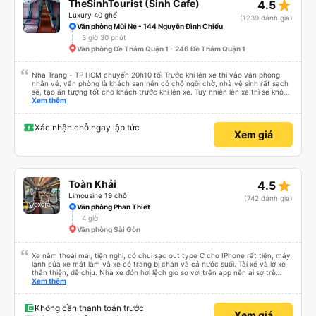
star_rate
TheSinhTourist (Sinh Cafe)
4.5
trì kém và nhân viên cực kỳ không thân thiện), tôi đánh giá cao Han Café.
Tôi không thể tham gia các chuyến đi qua đêm của họ vì đã hết chỗ, có lẽ
Luxury 40 ghế
(1239 đánh giá)
do nhu cầu quá cao! Đừng chần chừ nhé! 👍
Văn phòng Mũi Né - 144 Nguyễn Đình Chiểu
3 giờ 30 phút
Văn phòng Đề Thám Quận 1 - 246 Đề Thám Quận 1
Nha Trang - TP HCM chuyến 20h10 tối Trước khi lên xe thì vào văn phòng
nhận vé, văn phòng là khách sạn nên có chỗ ngồi chờ, nhà vệ sinh rất sạch
sẽ, tạo ấn tượng tốt cho khách trước khi lên xe. Tuy nhiên lên xe thì sẽ không
có wifi, khách phải tự đăng ký 4G data để xài, lưu ý để đăng ký trước. Xe
Xem thêm
chạy nhanh đúng 6 tiếng là đã về tới SG, mặc dù đi sau chuyến 20h05 vs
20h00 nhưng bác tài lái nhanh nên vượt mặt bỏ xa 2 xe kia. Xe không có nhà
vệ sinh, nên đi vệ sinh ở dưới trước, xe không có dừng cho đi vệ sinh, chỉ có
Xác nhận chỗ ngay lập tức
Xem giá
bác tài dừng nghỉ chứ không có gọi khách dậy đi vệ sinh, mà xe thì đi full cao
tốc nên là không thể dừng trên cao tốc cho khách đi đc nên lưu ý. Xe 41
giường nên không có rèm che và giường chật, không nên đem balo lên xe vì
sẽ chiếm hết chỗ để chân, giường ngắn không phù hợp cho người cao trên
1m75 nằm. Tóm lại, với mức giá rẻ nhất thị trường hiện nay là 219k thì không
thể đòi hỏi gì thêm, chốt nên đi.
star_rate
Toàn Khải
4.5
Limousine 19 chỗ
(742 đánh giá)
Văn phòng Phan Thiết
4 giờ
Văn phòng Sài Gòn
Xe nằm thoải mái, tiện nghi, có chui sạc out type C cho IPhone rất tiện, máy
lạnh của xe mát lắm và xe có trang bị chăn và cả nước suối. Tài xế và lơ xe
thân thiện, dễ chịu. Nhà xe đón hơi lệch giờ so với trên app nên ai sợ trễ
chuyến bay nên đặt chuyến sớm hơn để không bị delay nhé. Recommend
Xem thêm
nên đi xe này thử 1 lần nha mọi người.
Không cần thanh toán trước
Xem giá