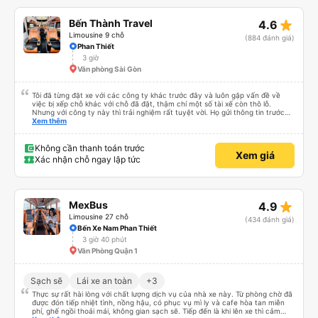
star_rate
Bến Thành Travel
4.6
Limousine 9 chỗ
(884 đánh giá)
Phan Thiết
3 giờ
Văn phòng Sài Gòn
Tôi đã từng đặt xe với các công ty khác trước đây và luôn gặp vấn đề về
việc bị xếp chỗ khác với chỗ đã đặt, thậm chí một số tài xế còn thô lỗ.
Nhưng với công ty này thì trải nghiệm rất tuyệt vời. Họ gửi thông tin trước
nên tôi biết khi nào tài xế sẽ đến, đón tôi tại địa chỉ và xếp tôi ngồi đúng chỗ
Xem thêm
đã chọn. Không gặp quá nhiều rắc rối. Tài xế thân thiện, làm việc hiệu quả
và đưa tôi đến nơi rất nhanh chóng. Từ giờ trở đi tôi sẽ chỉ đặt xe với công ty
này. Tôi thường xuyên sử dụng dịch vụ xe limousine để đi lại giữa Thành phố
Không cần thanh toán trước
Xem giá
Hồ Chí Minh và Vũng Tàu. Trải nghiệm tuyệt vời, 👍🏽
Xác nhận chỗ ngay lập tức
star_rate
MexBus
4.9
Limousine 27 chỗ
(434 đánh giá)
Bến Xe Nam Phan Thiết
3 giờ 40 phút
Văn Phòng Quận 1
Sạch sẽ
Lái xe an toàn
+3
Thực sự rất hài lòng với chất lượng dịch vụ của nhà xe này. Từ phòng chờ đã
được đón tiếp nhiệt tình, nồng hậu, có phục vụ mì ly và cafe hòa tan miễn
phí, ghế ngồi thoải mái, không gian sạch sẽ. Tiếp đến là khi lên xe thì cảm