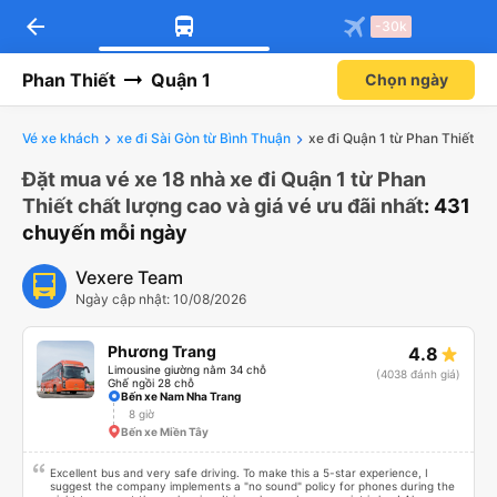
arrow_back
-30k
Phan Thiết
Quận 1
Chọn ngày
Vé xe khách
xe đi Sài Gòn từ Bình Thuận
xe đi Quận 1 từ Phan Thiết
Đặt mua vé xe 18 nhà xe đi Quận 1 từ Phan
Thiết chất lượng cao và giá vé ưu đãi nhất
: 431
chuyến mỗi ngày
Vexere Team
Ngày cập nhật: 10/08/2026
Phương Trang
4.8
Limousine giường nằm 34 chỗ
(4038 đánh giá)
Ghế ngồi 28 chỗ
Bến xe Nam Nha Trang
8 giờ
Bến xe Miền Tây
Excellent bus and very safe driving. To make this a 5-star experience, I
suggest the company implements a "no sound" policy for phones during the