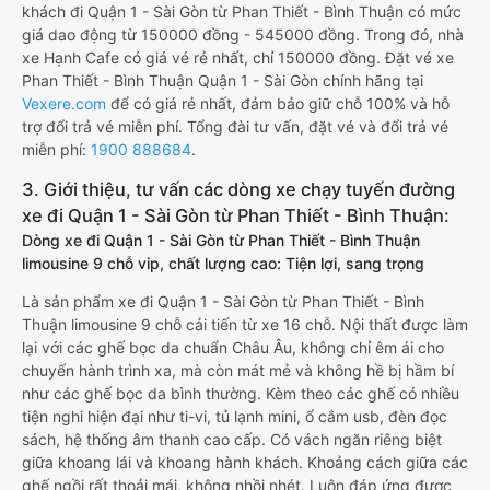
khách đi Quận 1 - Sài Gòn từ Phan Thiết - Bình Thuận có mức
giá dao động từ 150000 đồng - 545000 đồng. Trong đó, nhà
xe Hạnh Cafe có giá vé rẻ nhất, chỉ 150000 đồng. Đặt vé xe
Phan Thiết - Bình Thuận Quận 1 - Sài Gòn chính hãng tại
Vexere.com
để có giá rẻ nhất, đảm bảo giữ chỗ 100% và hỗ
trợ đổi trả vé miễn phí. Tổng đài tư vấn, đặt vé và đổi trả vé
miễn phí:
1900 888684
.
3. Giới thiệu, tư vấn các dòng xe chạy tuyến đường
xe đi Quận 1 - Sài Gòn từ Phan Thiết - Bình Thuận:
Dòng xe đi Quận 1 - Sài Gòn từ Phan Thiết - Bình Thuận
limousine 9 chỗ vip, chất lượng cao: Tiện lợi, sang trọng
Là sản phẩm xe đi Quận 1 - Sài Gòn từ Phan Thiết - Bình
Thuận limousine 9 chỗ cải tiến từ xe 16 chỗ. Nội thất được làm
lại với các ghế bọc da chuẩn Châu Âu, không chỉ êm ái cho
chuyến hành trình xa, mà còn mát mẻ và không hề bị hầm bí
như các ghế bọc da bình thường. Kèm theo các ghế có nhiều
tiện nghi hiện đại như ti-vi, tủ lạnh mini, ổ cắm usb, đèn đọc
sách, hệ thống âm thanh cao cấp. Có vách ngăn riêng biệt
giữa khoang lái và khoang hành khách. Khoảng cách giữa các
ghế ngồi rất thoải mái, không nhồi nhét. Luôn đáp ứng được