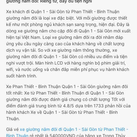
giường nằm đôi: Riêng tư, đầy đủ tiện nghi
Xe khách đi Quận 1 - Sài Gòn từ Phan Thiết - Bình Thuận
giường nằm đôi là loại xe đặc biệt. Với mỗi giường được thiết
kế như một phòng ngủ khách sạn sang trọng, hiện đại. Đây là
dòng xe giường nằm cho cặp đôi đi Quận 1 - Sài Gòn mới xuất
hiện tại Việt Nam. Loại xe giường nằm đôi ra đời nhằm đáp
ứng yêu cầu ngày càng cao của khách hàng về chất lượng
dịch vụ vận tải. So với xe giường nằm thông thường, xe
giường nằm đôi đi Quận 1 - Sài Gòn có nhiều ưu điểm và tiện
nghi vượt trội. Màn hình LCD với hàng nghìn bộ phim giải trí,
wifi, và nước uống và chăn đắp miễn phí phục vụ hành khách
suốt hành trình.
Xe Phan Thiết - Bình Thuận Quận 1 - Sài Gòn giường nằm đôi
tốt nhất: Xe từ Phan Thiết - Bình Thuận đi Quận 1 - Sài Gòn
giường nằm đôi được đánh giá chung có chất lượng Tốt với
điểm đánh giá trung bình từ 4.8/5 dựa trên 1733 phản hồi của
hành khách Xe về Quận 1 - Sài Gòn từ Phan Thiết - Bình
Thuận.
Giá vé
xe giường nằm đôi đi Quận 1 - Sài Gòn từ Phan Thiết -
Bình Thuận
rẻ nhất là 540000VND của hãng xe Trọng Thủy