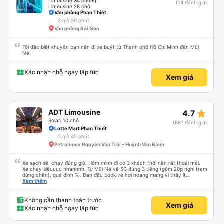
Limousine 34 phòng
(14 đánh giá)
Limousine 28 chỗ
Văn phòng Phan Thiết
3 giờ 30 phút
Văn phòng Sài Gòn
Tôi đặc biệt khuyên bạn nên đi xe buýt từ Thành phố Hồ Chí Minh đến Mũi
Né.
Xác nhận chỗ ngay lập tức
Xem giá
star_rate
ADT Limousine
4.7
Solati 10 chỗ
(881 đánh giá)
Lotte Mart Phan Thiết
2 giờ 45 phút
Petrolimex Nguyễn Văn Trỗi - Huỳnh Văn Bánh
Xe sạch sẽ, chạy đúng giờ. Hôm mình đi có 3 khách thôi nên rất thoải mái.
Xe chạy siêuuuu nhanhhh. Từ Mũi Né về SG đúng 3 tiếng (gồm 20p nghỉ trạm
dừng chân), quá đỉnh 🤣. Ban đầu book vé hơi hoang mang vì thấy ít
feedback, cũng ko thấy nhà xe gọi xác nhận. Bên đây tx chỉ gọi trước 30p
Xem thêm
giờ xe chạy thôi, còn lại các thông tin khác tự xem trên app và mail. Góp ý
với nhà xe là nên gọi xác nhận với khách sau khi khách book vé và thanh
toán thành công nha.
Không cần thanh toán trước
Xem giá
Xác nhận chỗ ngay lập tức