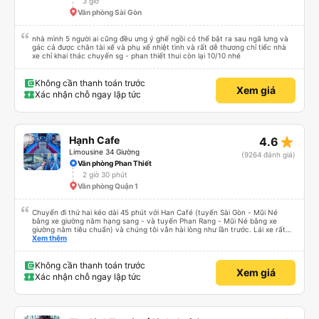
3 giờ
Văn phòng Sài Gòn
nhà mình 5 người ai cũng đều ưng ý ghế ngồi có thể bật ra sau ngã lưng và
gác cả được chân tài xế và phụ xế nhiệt tình và rất dễ thương chỉ tiếc nhà
xe chỉ khai thác chuyến sg - phan thiết thui còn lại 10/10 nhé
Không cần thanh toán trước
Xem giá
Xác nhận chỗ ngay lập tức
star_rate
Hạnh Cafe
4.6
Limousine 34 Giường
(9264 đánh giá)
Văn phòng Phan Thiết
2 giờ 30 phút
Văn phòng Quận 1
Chuyến đi thứ hai kéo dài 45 phút với Han Café (tuyến Sài Gòn - Mũi Né
bằng xe giường nằm hạng sang - và tuyến Phan Rang - Mũi Né bằng xe
giường nằm tiêu chuẩn) và chúng tôi vẫn hài lòng như lần trước. Lái xe rất
chuyên nghiệp, nhân viên vô cùng chu đáo (họ kiểm tra xem mọi thứ ở chỗ
Xem thêm
ngồi của bạn có ổn không, luôn tươi cười và chào đón nồng nhiệt cùng cung
cấp thông tin hữu ích tại điểm đón). Xe sạch sẽ và thoải mái, và việc liên lạc
rất hoàn hảo (họ gửi tin nhắn WhatsApp nhắc nhở chúng tôi về chuyến đi và
Không cần thanh toán trước
Xem giá
điểm đón). Điểm đón ở Phan Rang rất thuận tiện (nhà vệ sinh sạch sẽ, có đồ
Xác nhận chỗ ngay lập tức
uống để mua và việc lên xe rất dễ dàng). Họ thậm chí còn sắp xếp điểm
xuống xe cho chúng tôi vì chúng tôi đã đến nhầm địa điểm. Xe giường nằm
tiêu chuẩn của họ vẫn rất thoải mái và có một số điểm dừng thuận tiện. So
với một công ty &quot;cabin VIP&quot; khác mà tôi từng trải nghiệm cảm
giác nguy hiểm (lái xe nguy hiểm và không thoải mái cho hành khách, xe bảo