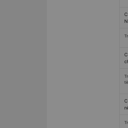
C
N
Tr
C
c
T
ti
C
n
T