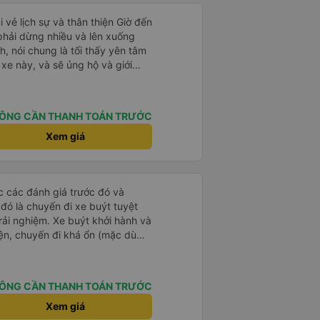
i vẻ lịch sự và thân thiện Giờ đến
 phải dừng nhiều và lên xuống
, nói chung là tối thấy yên tâm
xe này, và sẽ ủng hộ và giới
g dịch vụ của nhà xe này
ÔNG CẦN THANH TOÁN TRƯỚC
Xem giá
ọc các đánh giá trước đó và
 đó là chuyến đi xe buýt tuyệt
rải nghiệm. Xe buýt khởi hành và
iện, chuyến đi khá ổn (mặc dù
c trưng của Việt Nam ^^), và chỗ
c sự rất hài lòng.
ÔNG CẦN THANH TOÁN TRƯỚC
Xem giá