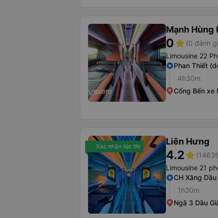
Mạnh Hùng (
0
star
(0 đánh g
Limousine 22 Ph
Phan Thiết (d
4h30m
Cổng Bến xe 
Liên Hưng
Xác nhận tức thì
4.2
star
(14636
Limousine 21 p
CH Xăng Dầu
1h30m
Ngã 3 Dầu Gi