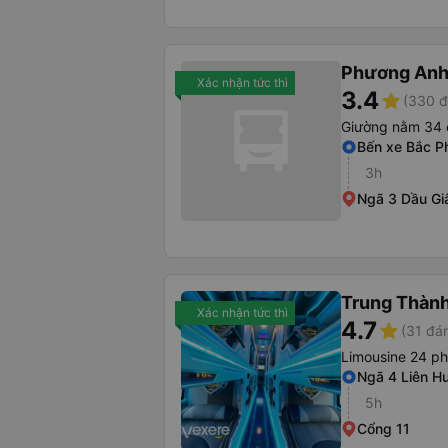
Phương Anh 
Xác nhận tức thì
3.4
star
(330 đ
Giường nằm 34 
Bến xe Bắc P
3h
Ngã 3 Dầu Gi
Trung Thàn
Xác nhận tức thì
4.7
star
(31 đán
Limousine 24 p
Ngã 4 Liên H
5h
Cổng 11