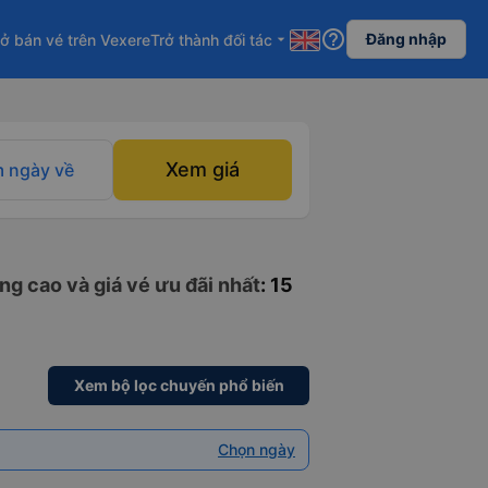
help_outline
Đăng nhập
ở bán vé trên Vexere
Trở thành đối tác
arrow_drop_down
Xem giá
 ngày về
ng cao và giá vé ưu đãi nhất
: 15
Xem bộ lọc chuyến phổ biến
Chọn ngày