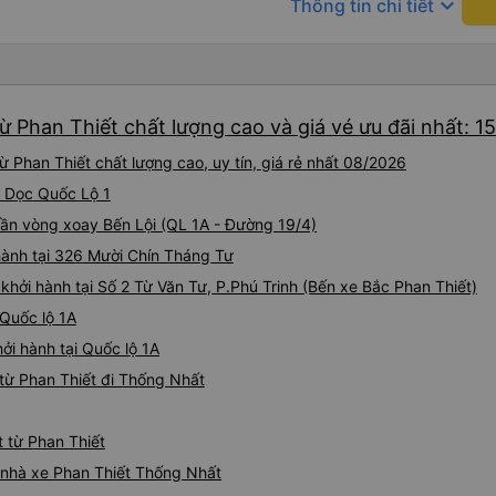
keyboard_arrow_down
Thông tin chi tiết
 Phan Thiết chất lượng cao và giá vé ưu đãi nhất: 1
 Phan Thiết chất lượng cao, uy tín, giá rẻ nhất 08/2026
i Dọc Quốc Lộ 1
 Gần vòng xoay Bến Lội (QL 1A - Đường 19/4)
hành tại 326 Mười Chín Tháng Tư
khởi hành tại Số 2 Từ Văn Tư, P.Phú Trinh (Bến xe Bắc Phan Thiết)
 Quốc lộ 1A
ởi hành tại Quốc lộ 1A
từ Phan Thiết đi Thống Nhất
t từ Phan Thiết
á nhà xe Phan Thiết Thống Nhất