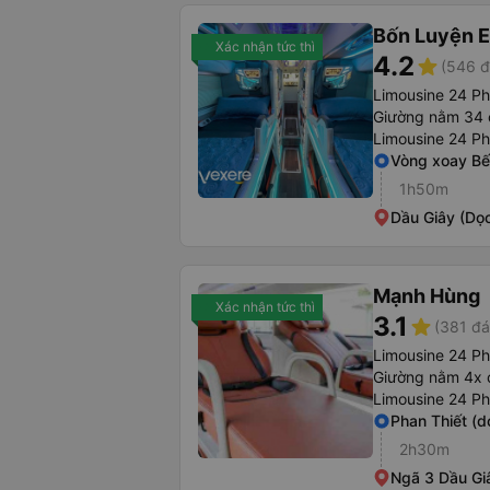
Bốn Luyện 
Xác nhận tức thì
4.2
star
(546 đ
Limousine 24 P
Giường nằm 34 
Limousine 24 P
Vòng xoay Bế
1h50m
Dầu Giây (Dọc
Mạnh Hùng
Xác nhận tức thì
3.1
star
(381 đá
Limousine 24 P
Giường nằm 4x 
Limousine 24 P
Phan Thiết (d
2h30m
Ngã 3 Dầu Gi