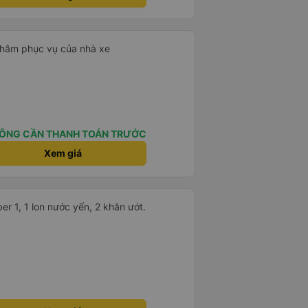
á lạnh, và chăn mền thì hơi cũ,
 để sạc điện thoại hoạt động
thứ khá sạch sẽ. Chúng tôi trở về
 Nhà ga B2, Lối ra 8) trên một
 châm phục vụ của nhà xe
 ghế ngả. Xe ít rộng rãi hơn,
tốt hơn nhiều so với một chuyến
 Chúng tôi cũng dừng lại gần Nha
ến ga bằng xe buýt nhỏ. Họ
ong suốt chuyến đi, và có thể
. Tôi khuyên bạn nên chọn
ÔNG CẦN THANH TOÁN TRƯỚC
 VIP.
Xem giá
 1, 1 lon nước yến, 2 khăn ướt.