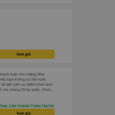
Xem giá
 thanh toán cho chặng Nha
i nếu bạn không có thẻ nước
 tôi đến bến xe (điểm khởi hành
vé cho chúng tôi tại quầy. Chúng
iều về trực tiếp tại quầy, vì giá
 nhau. Đầu tiên, chúng tôi đi xe
 đó chuyển sang xe giường nằm.
ÔNG CẦN THANH TOÁN TRƯỚC
eo áo len ấm hoặc áo khoác
Xem giá