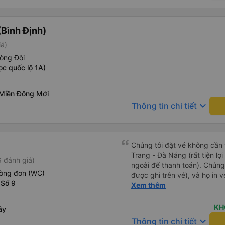
Bình Định)
iá)
òng Đôi
ọc quốc lộ 1A)
Miền Đông Mới
keyboard_arrow_down
Thông tin chi tiết
Chúng tôi đặt vé không cần
Trang - Đà Nẵng (rất tiện lợ
 đánh giá)
ngoài để thanh toán). Chúng
hòng đơn (WC)
được ghi trên vé), và họ in 
 Số 9
tôi cũng quyết định mua vé ch
Xem thêm
vé trên ứng dụng cũng giống
buýt nhỏ đến điểm hẹn, sau
KH
ây
Tôi khuyên bạn nên mang th
keyboard_arrow_down
Thông tin chi tiết