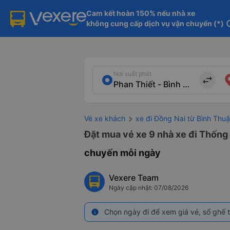
Cam kết hoàn 150% nếu nhà xe

không cung cấp dịch vụ vận chuyển (*)
in
Nơi xuất phát
import_export
Vé xe khách
xe đi Đồng Nai từ Bình Thu
Đặt mua vé xe 9 nhà xe đi Thống 
chuyến mỗi ngày
Vexere Team
Ngày cập nhật: 07/08/2026
Chọn ngày đi để xem giá vé, số ghế t
info