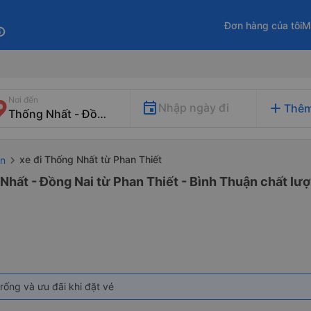
Đơn hàng của tôi
M
fo
Nơi đến
add
Nhập ngày đi
Thêm
xe đi Thống Nhất từ Phan Thiết
ận
Nhất - Đồng Nai từ Phan Thiết - Bình Thuận chất lượ
rống và ưu đãi khi đặt vé