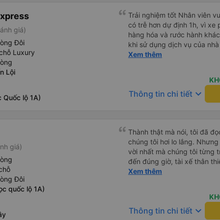
Express
Trải nghiệm tốt Nhân viên vu
có trễ hơn dự định 1h, vì xe
ánh giá)
hàng hóa và rước hành khách
hòng Đôi
khi sử dụng dịch vụ của nhà 
chỗ Luxury
thiệu cho người thân sử dụn
Xem thêm
hòng
n Lội
KH
keyboard_arrow_down
Thông tin chi tiết
 Quốc lộ 1A)
Thành thật mà nói, tôi đã đ
chúng tôi hơi lo lắng. Nhưng
nh giá)
vời nhất mà chúng tôi từng t
hòng
đến đúng giờ, tài xế thân th
chỗ
vẫn hơi xóc, nhưng đó là đặ
Xem thêm
hòng Đôi
ngồi thoải mái. Chúng tôi thự
ọc quốc lộ 1A)
KH
keyboard_arrow_down
Thông tin chi tiết
ây