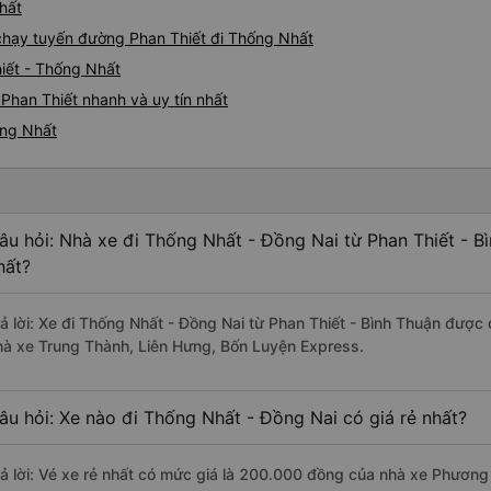
hất
e chạy tuyến đường Phan Thiết đi Thống Nhất
iết - Thống Nhất
Phan Thiết nhanh và uy tín nhất
ống Nhất
âu hỏi: Nhà xe đi Thống Nhất - Đồng Nai từ Phan Thiết - B
hất?
rả lời: Xe đi Thống Nhất - Đồng Nai từ Phan Thiết - Bình Thuận được 
hà xe Trung Thành, Liên Hưng, Bốn Luyện Express.
âu hỏi: Xe nào đi Thống Nhất - Đồng Nai có giá rẻ nhất?
rả lời: Vé xe rẻ nhất có mức giá là 200.000 đồng của nhà xe Phương