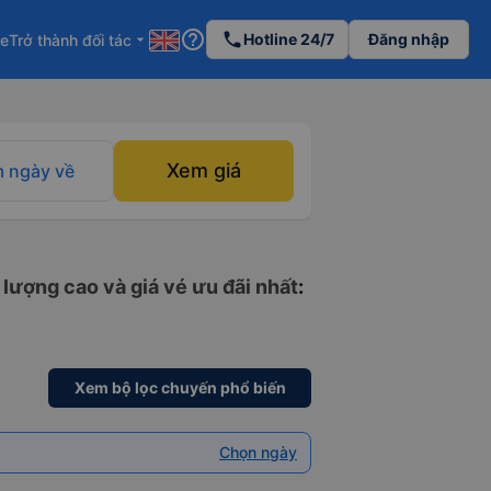
help_outline
phone
Hotline 24/7
Đăng nhập
re
Trở thành đối tác
arrow_drop_down
Xem giá
 ngày về
lượng cao và giá vé ưu đãi nhất
:
Xem bộ lọc chuyến phổ biến
Chọn ngày