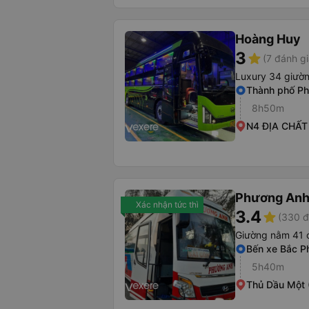
Hoàng Huy
3
star
(7 đánh gi
Luxury 34 giườ
Thành phố Ph
8h50m
N4 ĐỊA CHẤT
Phương An
Xác nhận tức thì
3.4
star
(330 đ
Giường nằm 41 
Bến xe Bắc P
5h40m
Thủ Dầu Một 