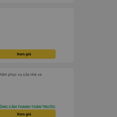
 để sạc điện thoại hoạt động
thứ khá sạch sẽ. Chúng tôi trở về
 Nhà ga B2, Lối ra 8) trên một
 ghế ngả. Xe ít rộng rãi hơn,
tốt hơn nhiều so với một chuyến
 Chúng tôi cũng dừng lại gần Nha
ến ga bằng xe buýt nhỏ. Họ
ong suốt chuyến đi, và có thể
. Tôi khuyên bạn nên chọn
 VIP.
Xem giá
 châm phục vụ của nhà xe
ÔNG CẦN THANH TOÁN TRƯỚC
Xem giá