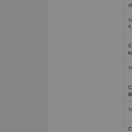
c
T
6.
C
k
T
C
B
T
C