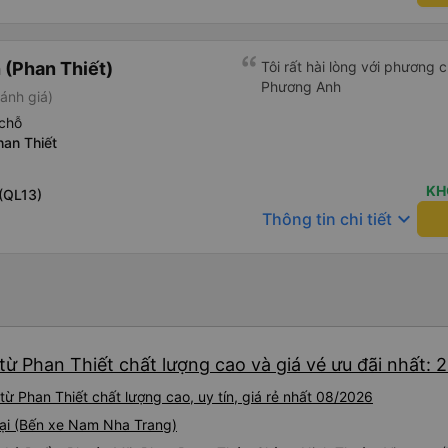
(Phan Thiết)
Tôi rất hài lòng với phương
Phương Anh
ánh giá)
chỗ
han Thiết
KH
(QL13)
keyboard_arrow_down
Thông tin chi tiết
ừ Phan Thiết chất lượng cao và giá vé ưu đãi nhất: 
ừ Phan Thiết chất lượng cao, uy tín, giá rẻ nhất 08/2026
tại (Bến xe Nam Nha Trang)