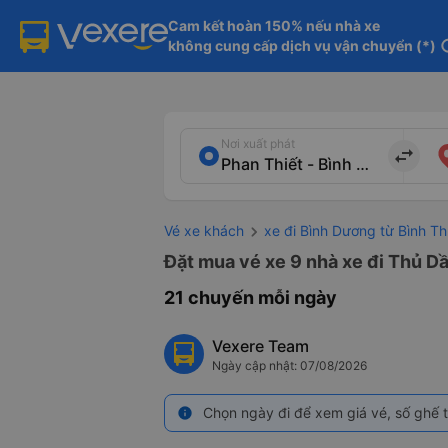
Cam kết hoàn 150% nếu nhà xe

không cung cấp dịch vụ vận chuyển (*)
in
Nơi xuất phát
import_export
Vé xe khách
xe đi Bình Dương từ Bình T
Đặt mua vé xe 9 nhà xe đi Thủ Dầ
21 chuyến mỗi ngày
Vexere Team
Ngày cập nhật: 07/08/2026
Chọn ngày đi để xem giá vé, số ghế t
info