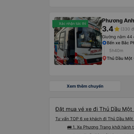
Phương Anh 
Xác nhận tức thì
3.4
star
(330 đ
Giường nằm 44 
Bến xe Bắc P
5h40m
Thủ Dầu Một 
Xem thêm chuyến
Đặt mua vé xe đi Thủ Dầu Một t
Tư vấn TOP 6 xe khách đi Thủ Dầu Một t
🚌 1. Xe Phương Trang khởi hành 