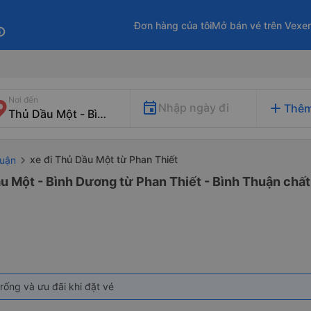
Đơn hàng của tôi
Mở bán vé trên Vexe
fo
Nơi đến
add
Nhập ngày đi
Thêm
xe đi Thủ Dầu Một từ Phan Thiết
huận
u Một - Bình Dương từ Phan Thiết - Bình Thuận chất 
rống và ưu đãi khi đặt vé