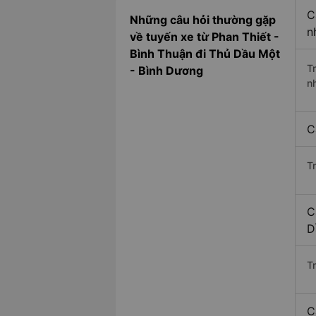
C
Những câu hỏi thường gặp
n
về tuyến xe từ Phan Thiết -
Bình Thuận đi Thủ Dầu Một
T
- Bình Dương
n
C
T
C
D
Tr
C