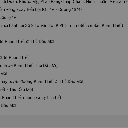
248 Lê Duẩn, Phước Mỹ, Phan Rang-Tháp Chàm, Ninh Thuận, Vietnam 
 Gần vòng xoay Bến Lội (QL 1A - Đường 19/4)
uốc lộ 1A
khởi hành tại Số 2 Từ Văn Tư, P.Phú Trinh (Bến xe Bắc Phan Thiết)
từ Phan Thiết đi Thủ Dầu Một
t từ Phan Thiết
á nhà xe Phan Thiết Thủ Dầu Một
 Một
e chạy tuyến đường Phan Thiết đi Thủ Dầu Một
iết - Thủ Dầu Một
 Phan Thiết nhanh và uy tín nhất
ủ Dầu Một