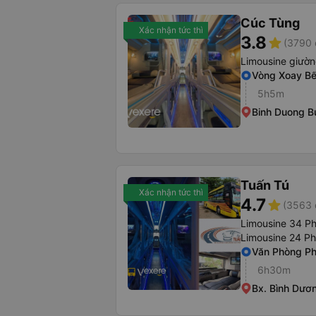
Cúc Tùng
Xác nhận tức thì
3.8
star
(3790 
Limousine giườ
Vòng Xoay Bế
5h5m
Binh Duong Bu
Tuấn Tú
Xác nhận tức thì
4.7
star
(3563 
Limousine 34 P
Limousine 24 P
Văn Phòng P
6h30m
Bx. Bình Dươ