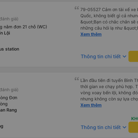
79-05527 Cảm ơn tài xế xe b
Quốc, không biết gì cả nhưn
đánh giá)
&quot;Bạn có chắc chắn sẽ 
ng nằm đơn 21 chỗ (WC)
những câu hỏi lạ như &quot;
n Lội
sạn của chúng tôi không?&q
Xem thêm
của mọi thứ. Vốn dĩ tôi đến
báo lúc đó nhưng tài xế bảo
s station
và thậm chí còn đón tôi tại 
keyboard_arrow_down
Thông tin chi tiết
buổi sáng. ngu ngốc đến mức 
tài xế không ở đó, tôi vẫn đ
nó chắc hẳn rất nguy hiểm..
buýt 79-05527 rất nhiều tài
Lần đầu tiên đi tuyến Bình 
không biết gì nhưng tài xế đ
thời gian xe chạy phù hợp. 
đánh giá)
liên tục hỏi trên Google Ma
vòng xoay bến lội, không đó
hỏi những câu hỏi kỳ lạ, &q
hòng Đơn
nhưng không còn sự lựa chọ
khách sạn của chúng tôi khô
hòng
chạy đúng giờ, lệch có vài ph
Xem thêm
2h30 sáng nhưng lúc đó khô
han Rang
trả khách tận nơi. Xe sạch s
ngủ thêm và đợi ở trạm xăn
nắp, nên hơi lạnh cứ phà phà
KH
bằng xe limousine vào buổi sá
lại nếu có dịp.
ng
keyboard_arrow_down
vì tôi trông ngu ngốc quá.. 
Thông tin chi tiết
tài xế thì sẽ rất nguy hiểm..