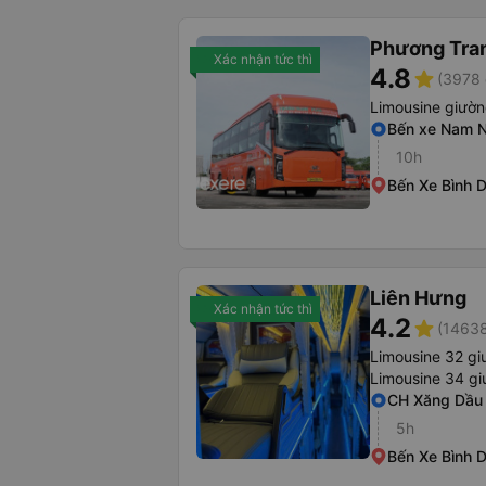
Phương Tra
Xác nhận tức thì
4.8
star
(3978 
Limousine giườ
Bến xe Nam N
10h
Bến Xe Bình 
Liên Hưng
Xác nhận tức thì
4.2
star
(14638
Limousine 32 g
Limousine 34 gi
CH Xăng Dầu
5h
Bến Xe Bình 