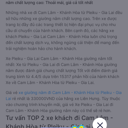
nằm chất lượng cao: Thoải mái, giá cả tốt nhất
Những nhà xe đi Cam Lâm - Khánh Hòa từ Pleiku - Gia Lai đều
sở hữu những xe giường nằm chất lượng cao. Trên xe được
trang bị đầy đủ các trang thiết bị hiện đại phục vụ cho nhu
cầu di chuyển của hành khách. Bên cạnh đó, các hãng xe
khách Pleiku - Gia Lai Cam Lâm - Khánh Hòa luôn chú trọng
đến chất lượng dịch vụ, không ngừng cải thiện để mang đến
trải nghiệm hoàn hảo cho hành khách.
Xe Pleiku - Gia Lai Cam Lâm - Khánh Hòa giường nằm tốt
nhất: Xe từ Pleiku - Gia Lai đi Cam Lâm - Khánh Hòa giường
nằm được đánh giá chung chất lượng Tốt với điểm đánh giá
trung bình từ 4.4/5 dựa trên 15317 phản hồi của hành khách
Xe về Cam Lâm - Khánh Hòa từ Pleiku - Gia Lai.
Giá vé
xe giường nằm đi Cam Lâm - Khánh Hòa từ Pleiku - Gia
Lai
rẻ nhất là 330000VND của hãng xe Liên Hưng. Tùy thuộc
vào chương trình khuyến mãi, giá vé Xe Pleiku - Gia Lai đi
Cam Lâm - Khánh Hòa giường nằm này có thể sẽ rẻ hơn.
Tư vấn TOP 2 xe khách đi Cam Lâm -
Khánh Hòa từ Pleiku - Gia Lai chất