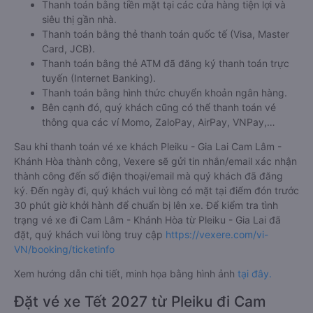
Thanh toán bằng tiền mặt tại các cửa hàng tiện lợi và
siêu thị gần nhà.
Thanh toán bằng thẻ thanh toán quốc tế (Visa, Master
Card, JCB).
Thanh toán bằng thẻ ATM đã đăng ký thanh toán trực
tuyến (Internet Banking).
Thanh toán bằng hình thức chuyển khoản ngân hàng.
Bên cạnh đó, quý khách cũng có thể thanh toán vé
thông qua các ví Momo, ZaloPay, AirPay, VNPay,…
Sau khi thanh toán vé xe khách Pleiku - Gia Lai Cam Lâm -
Khánh Hòa thành công, Vexere sẽ gửi tin nhắn/email xác nhận
thành công đến số điện thoại/email mà quý khách đã đăng
ký. Đến ngày đi, quý khách vui lòng có mặt tại điểm đón trước
30 phút giờ khởi hành để chuẩn bị lên xe. Để kiểm tra tình
trạng vé xe đi Cam Lâm - Khánh Hòa từ Pleiku - Gia Lai đã
đặt, quý khách vui lòng truy cập
https://vexere.com/vi-
VN/booking/ticketinfo
Xem hướng dẫn chi tiết, minh họa bằng hình ảnh
tại đây.
Đặt vé xe Tết 2027 từ Pleiku đi Cam