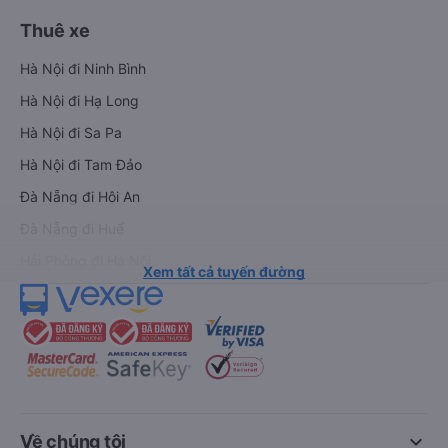
Thuê xe
Hà Nội đi Ninh Bình
Hà Nội đi Hạ Long
Hà Nội đi Sa Pa
Hà Nội đi Tam Đảo
Đà Nẵng đi Hội An
Đà Nẵng đi Huế
Hải Phòng đi Hà Nội
Xem tất cả tuyến đường
keyboard_arrow_down
Về chúng tôi