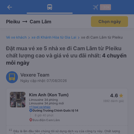
arrow_back
Tải app Vexere ngay!
Tải app Vexere
-30k
Mở app
Mở app
Nhận ưu đãi thành viên độc
-30k/ghế khi đặt vé máy bay qua
quyền
app
Pleiku
Cam Lâm
Chọn ngày
Vé xe khách
xe đi Khánh Hòa từ Gia Lai
xe đi Cam Lâm từ Pleiku
Đặt mua vé xe 5 nhà xe đi Cam Lâm từ Pleiku
chất lượng cao và giá vé ưu đãi nhất
: 4 chuyến
mỗi ngày
Vexere Team
Ngày cập nhật: 07/08/2026
Kim Anh (Kon Tum)
4.6
Limousine 34 phòng
(692 đánh giá)
Limousine 34 phòng mới
+1 loại xe khác
Đường Trường Chinh Quốc lộ 14
8 giờ 40 phút
Bưu điện Cam Lâm
Đây là lần đầu tiên chúng tôi sử dụng dịch vụ của công ty này. Chất lượng