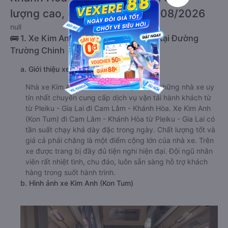
lượng cao, uy tín, giá rẻ nhất 08/2026
null
🚌 1. Xe Kim Anh (Kon Tum) khởi hành tại Đường
Trường Chinh
a. Giới thiệu xe Kim Anh (Kon Tum)
Nhà xe Kim Anh (Kon Tum) là một trong những nhà xe uy
tín nhất chuyên cung cấp dịch vụ vận tải hành khách từ
từ Pleiku - Gia Lai đi Cam Lâm - Khánh Hòa. Xe Kim Anh
(Kon Tum) đi Cam Lâm - Khánh Hòa từ Pleiku - Gia Lai có
tần suất chạy khá dày đặc trong ngày. Chất lượng tốt và
giá cả phải chăng là một điểm cộng lớn của nhà xe. Trên
xe được trang bị đầy đủ tiện nghi hiện đại. Đội ngũ nhân
viên rất nhiệt tình, chu đáo, luôn sẵn sàng hỗ trợ khách
hàng trong suốt hành trình.
b. Hình ảnh xe Kim Anh (Kon Tum)