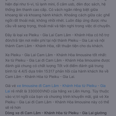
hiện đại như ti-vi, tủ lạnh mini, ổ cắm usb, đèn đọc sách, hệ
thống âm thanh cao cấp. Có vách ngăn riêng biệt giữa
khoang lái và khoang hành khách. Khoảng cách giữa các ghế
ngồi rất thoải mái, không nhồi nhét. Luôn đáp ứng được nhu
cầu về sang trọng, thoải mái và tiện nghi trong việc di chuyển.
Đây là loại xe Pleiku - Gia Lai Cam Lâm - Khánh Hòa có hỗ trợ
đón/trả tận nơi miễn phí tại nội thành Pleiku - Gia Lai và nội
thành Cam Lâm - Khánh Hòa, rất thuận tiện cho du khách.
Xe Pleiku - Gia Lai Cam Lâm - Khánh Hòa limousine tốt nhất:
Xe từ Pleiku - Gia Lai đi Cam Lâm - Khánh Hòa limousine được
đánh giá chung có chất lượng Tốt với điểm đánh giá trung
bình từ 4.4/5 dựa trên 15317 phản hồi của hành khách Xe về
Cam Lâm - Khánh Hòa từ Pleiku - Gia Lai.
Giá vé
xe limousine đi Cam Lâm - Khánh Hòa từ Pleiku - Gia
Lai
rẻ nhất là 330000VND của hãng xe Liên Hưng. Tùy thuộc
vào vị trí ngồi của bạn và chương trình khuyến mãi, giá vé Xe
Pleiku - Gia Lai đi Cam Lâm - Khánh Hòa limousine này có thể
sẽ rẻ hơn
Dòng xe đi Cam Lâm - Khánh Hòa từ Pleiku - Gia Lai giường