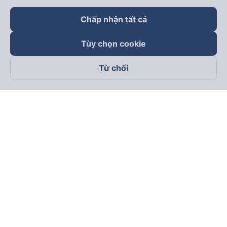
Chấp nhận tất cả
Tùy chọn cookie
Từ chối
Theo dõi chúng tôi trên
Facebook
Tiktok
Youtube
Công ty TNHH Thương Mại Dịch Vụ Vexere
Địa chỉ đăng ký kinh doanh: 8C Chữ Đồng Tử, Phường Tân
Sơn Nhất, TP. Hồ Chí Minh, Việt Nam
Địa chỉ
:
Lầu 2, toà nhà H3 Circo Hoàng Diệu, 384 Hoàng Diệu,
Phường Khánh Hội, TP Hồ Chí Minh, Việt Nam
Tầng 3, toà nhà 101 Láng Hạ, 101 Láng Hạ, Phường Láng, TP.
Hà Nội, Việt Nam
Giấy chứng nhận ĐKKD số 0315133726 do Sở KH và ĐT TP.
Hồ Chí Minh cấp lần đầu ngày 27/6/2018