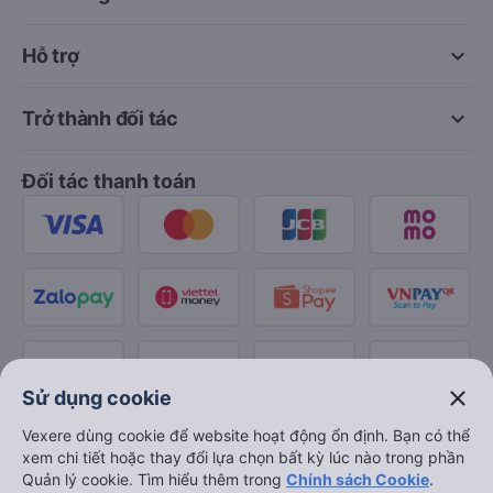
keyboard_arrow_down
Hỗ trợ
keyboard_arrow_down
Trở thành đối tác
Đối tác thanh toán
close
Sử dụng cookie
Vexere dùng cookie để website hoạt động ổn định. Bạn có thể
xem chi tiết hoặc thay đổi lựa chọn bất kỳ lúc nào trong phần
Quản lý cookie. Tìm hiểu thêm trong
Chính sách Cookie
.