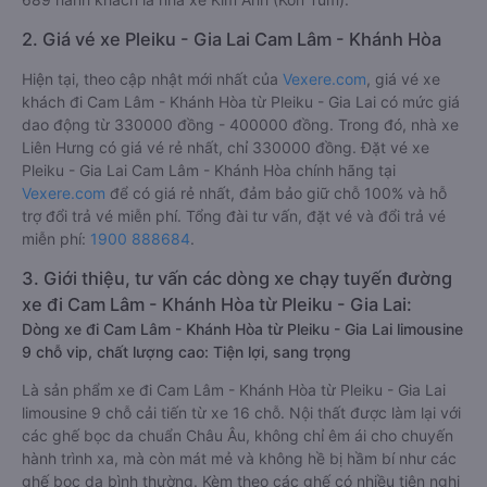
2. Giá vé xe Pleiku - Gia Lai Cam Lâm - Khánh Hòa
Hiện tại, theo cập nhật mới nhất của
Vexere.com
, giá vé xe
khách đi Cam Lâm - Khánh Hòa từ Pleiku - Gia Lai có mức giá
dao động từ 330000 đồng - 400000 đồng. Trong đó, nhà xe
Liên Hưng có giá vé rẻ nhất, chỉ 330000 đồng. Đặt vé xe
Pleiku - Gia Lai Cam Lâm - Khánh Hòa chính hãng tại
Vexere.com
để có giá rẻ nhất, đảm bảo giữ chỗ 100% và hỗ
trợ đổi trả vé miễn phí. Tổng đài tư vấn, đặt vé và đổi trả vé
miễn phí:
1900 888684
.
3. Giới thiệu, tư vấn các dòng xe chạy tuyến đường
xe đi Cam Lâm - Khánh Hòa từ Pleiku - Gia Lai:
Dòng xe đi Cam Lâm - Khánh Hòa từ Pleiku - Gia Lai limousine
9 chỗ vip, chất lượng cao: Tiện lợi, sang trọng
Là sản phẩm xe đi Cam Lâm - Khánh Hòa từ Pleiku - Gia Lai
limousine 9 chỗ cải tiến từ xe 16 chỗ. Nội thất được làm lại với
các ghế bọc da chuẩn Châu Âu, không chỉ êm ái cho chuyến
hành trình xa, mà còn mát mẻ và không hề bị hầm bí như các
ghế bọc da bình thường. Kèm theo các ghế có nhiều tiện nghi