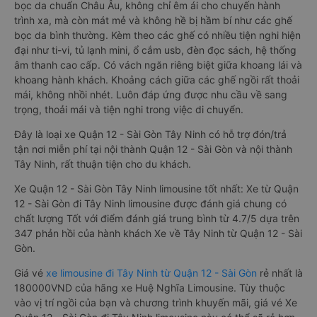
bọc da chuẩn Châu Âu, không chỉ êm ái cho chuyến hành
trình xa, mà còn mát mẻ và không hề bị hầm bí như các ghế
bọc da bình thường. Kèm theo các ghế có nhiều tiện nghi hiện
đại như ti-vi, tủ lạnh mini, ổ cắm usb, đèn đọc sách, hệ thống
âm thanh cao cấp. Có vách ngăn riêng biệt giữa khoang lái và
khoang hành khách. Khoảng cách giữa các ghế ngồi rất thoải
mái, không nhồi nhét. Luôn đáp ứng được nhu cầu về sang
trọng, thoải mái và tiện nghi trong việc di chuyển.
Đây là loại xe Quận 12 - Sài Gòn Tây Ninh có hỗ trợ đón/trả
tận nơi miễn phí tại nội thành Quận 12 - Sài Gòn và nội thành
Tây Ninh, rất thuận tiện cho du khách.
Xe Quận 12 - Sài Gòn Tây Ninh limousine tốt nhất: Xe từ Quận
12 - Sài Gòn đi Tây Ninh limousine được đánh giá chung có
chất lượng Tốt với điểm đánh giá trung bình từ 4.7/5 dựa trên
347 phản hồi của hành khách Xe về Tây Ninh từ Quận 12 - Sài
Gòn.
Giá vé
xe limousine đi Tây Ninh từ Quận 12 - Sài Gòn
rẻ nhất là
180000VND của hãng xe Huệ Nghĩa Limousine. Tùy thuộc
vào vị trí ngồi của bạn và chương trình khuyến mãi, giá vé Xe