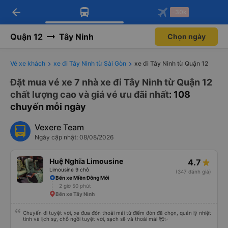
arrow_back
Tải app Vexere ngay!
Tải app Vexere
-30k
Mở app
Mở app
Nhận ưu đãi thành viên độc
-30k/ghế khi đặt vé máy bay qua
quyền
app
Quận 12
Tây Ninh
Chọn ngày
Vé xe khách
xe đi Tây Ninh từ Sài Gòn
xe đi Tây Ninh từ Quận 12
Đặt mua vé xe 7 nhà xe đi Tây Ninh từ Quận 12
chất lượng cao và giá vé ưu đãi nhất
: 108
chuyến mỗi ngày
Vexere Team
Ngày cập nhật: 08/08/2026
Huệ Nghĩa Limousine
4.7
Limousine 9 chỗ
(347 đánh giá)
Bến xe Miền Đông Mới
2 giờ 50 phút
Bến xe Tây Ninh
Chuyến đi tuyệt vời, xe đưa đón thoải mái từ điểm đón đã chọn, quản lý nhiệt
tình và lịch sự, chỗ ngồi tuyệt vời, sạch sẽ và thoải mái 🥰✨