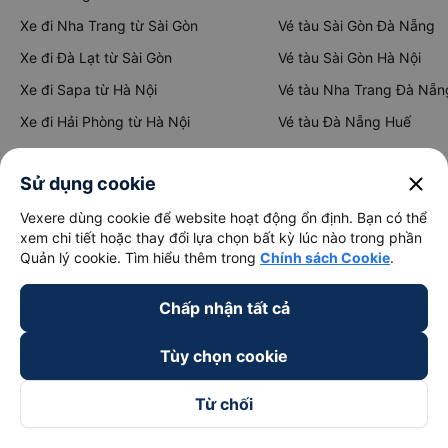
Xe đi Nha Trang từ Sài Gòn
Vé tàu Sài Gòn Đà Nẵng
Xe đi Đà Lạt từ Sài Gòn
Vé tàu Sài Gòn Hà Nội
Xe đi Sapa từ Hà Nội
Vé tàu Nha Trang Đà Nẵn
Xe đi Hải Phòng từ Hà Nội
Vé tàu Đà Nẵng Huế
Xe đi Vinh từ Hà Nội
Vé tàu Hà Nội Vinh
close
Sử dụng cookie
Vexere dùng cookie để website hoạt động ổn định. Bạn có thể
Thuê xe
xem chi tiết hoặc thay đổi lựa chọn bất kỳ lúc nào trong phần
Quản lý cookie. Tìm hiểu thêm trong
Chính sách Cookie
.
Hà Nội đi Ninh Bình
Hà Nội đi Hạ Long
Chấp nhận tất cả
Hà Nội đi Sa Pa
Tùy chọn cookie
Hà Nội đi Tam Đảo
Đà Nẵng đi Hội An
Từ chối
Đà Nẵng đi Huế