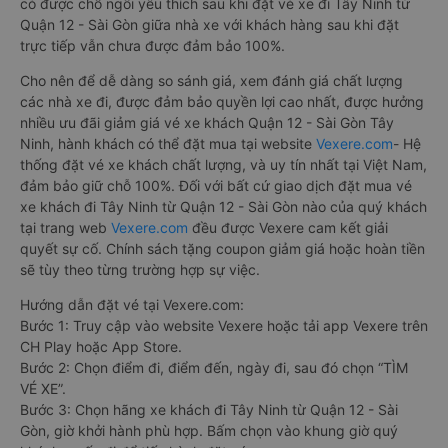
có được chỗ ngồi yêu thích sau khi đặt vé xe đi Tây Ninh từ
Quận 12 - Sài Gòn giữa nhà xe với khách hàng sau khi đặt
trực tiếp vẫn chưa được đảm bảo 100%.
Cho nên để dễ dàng so sánh giá, xem đánh giá chất lượng
các nhà xe đi, được đảm bảo quyền lợi cao nhất, được hưởng
nhiều ưu đãi giảm giá vé xe khách Quận 12 - Sài Gòn Tây
Ninh, hành khách có thể đặt mua tại website
Vexere.com
- Hệ
thống đặt vé xe khách chất lượng, và uy tín nhất tại Việt Nam,
đảm bảo giữ chỗ 100%. Đối với bất cứ giao dịch đặt mua vé
xe khách đi Tây Ninh từ Quận 12 - Sài Gòn nào của quý khách
tại trang web
Vexere.com
đều được Vexere cam kết giải
quyết sự cố. Chính sách tặng coupon giảm giá hoặc hoàn tiền
sẽ tùy theo từng trường hợp sự việc.
Hướng dẫn đặt vé tại Vexere.com:
Bước 1: Truy cập vào website Vexere hoặc tải app Vexere trên
CH Play hoặc App Store.
Bước 2: Chọn điểm đi, điểm đến, ngày đi, sau đó chọn “TÌM
VÉ XE”.
Bước 3: Chọn hãng xe khách đi Tây Ninh từ Quận 12 - Sài
Gòn, giờ khởi hành phù hợp. Bấm chọn vào khung giờ quý