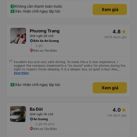
Không cần thanh toán trước
Xem giá
Xác nhận chỗ ngay lập tức
Phương Trang
4.8
Ghế ngồi 28 chỗ
(3978 đánh giá)
Bến Xe An Sương
3 giờ
Bến xe Tân Biên
Excellent bus and very safe driving. To make this a 5-star experience, I
suggest the company implements a "no sound" policy for phones during the
night to respect those sleeping. It is a sleeper bus, so quiet is key! Also,
please display the Wi-Fi password clearly inside the cabin for convenience. I
Xem thêm
would definitely ride with them again! -------------- ​ Xe chất lượng tốt và
tài xế lái xe rất an toàn. Để dịch vụ hoàn hảo hơn, tôi góp ý nhà xe nên có
quy định rõ ràng về việc giữ im lặng (tắt âm thanh điện thoại) vào ban đêm
Xác nhận chỗ ngay lập tức
Xem giá
để tránh làm phiền hành khách khác ngủ. Ngoài ra, nhà xe nên dán sẵn mật
khẩu Wi-Fi trong xe để hành khách dễ dàng sử dụng. Tôi vẫn sẽ tiếp tục ủng
hộ nhà xe trong tương lai!
Ba Đời
4.0
Ghế ngồi 16 chỗ
(34 đánh giá)
An Sương
2 giờ 40 phút
Bến xe Tân Biên