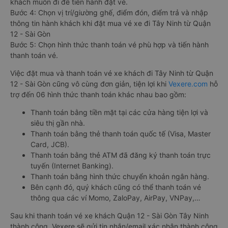
khách muốn đi để tiến hành đặt vé.
Bước 4: Chọn vị trí/giường ghế, điểm đón, điểm trả và nhập
thông tin hành khách khi đặt mua vé xe đi Tây Ninh từ Quận
12 - Sài Gòn
Bước 5: Chọn hình thức thanh toán vé phù hợp và tiến hành
thanh toán vé.
Việc đặt mua và thanh toán vé xe khách đi Tây Ninh từ Quận
12 - Sài Gòn cũng vô cùng đơn giản, tiện lợi khi
Vexere.com
hỗ
trợ đến 06 hình thức thanh toán khác nhau bao gồm:
Thanh toán bằng tiền mặt tại các cửa hàng tiện lợi và
siêu thị gần nhà.
Thanh toán bằng thẻ thanh toán quốc tế (Visa, Master
Card, JCB).
Thanh toán bằng thẻ ATM đã đăng ký thanh toán trực
tuyến (Internet Banking).
Thanh toán bằng hình thức chuyển khoản ngân hàng.
Bên cạnh đó, quý khách cũng có thể thanh toán vé
thông qua các ví Momo, ZaloPay, AirPay, VNPay,…
Sau khi thanh toán vé xe khách Quận 12 - Sài Gòn Tây Ninh
thành công, Vexere sẽ gửi tin nhắn/email xác nhận thành công