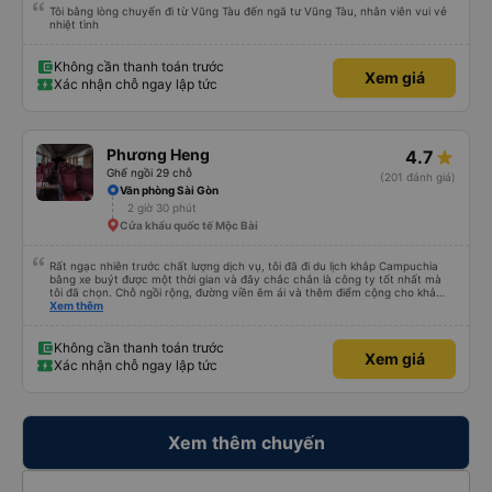
Tôi bằng lòng chuyến đi từ Vũng Tàu đến ngã tư Vũng Tàu, nhân viên vui vẻ
nhiệt tình
Không cần thanh toán trước
Xem giá
Xác nhận chỗ ngay lập tức
Phương Heng
4.7
Ghế ngồi 29 chỗ
(201 đánh giá)
Văn phòng Sài Gòn
2 giờ 30 phút
Cửa khẩu quốc tế Mộc Bài
Rất ngạc nhiên trước chất lượng dịch vụ, tôi đã đi du lịch khắp Campuchia
bằng xe buýt được một thời gian và đây chắc chắn là công ty tốt nhất mà
tôi đã chọn. Chỗ ngồi rộng, đường viền êm ái và thêm điểm cộng cho khả
năng nằm. (Bạn có thể không hiểu mọi chuyện xảy ra ở biên giới, với hộ
Xem thêm
chiếu và mọi thứ nhưng bạn chỉ cần tin tưởng vào quy trình và làm theo
nhóm) 10/10
Không cần thanh toán trước
Xem giá
Xác nhận chỗ ngay lập tức
Xem thêm chuyến