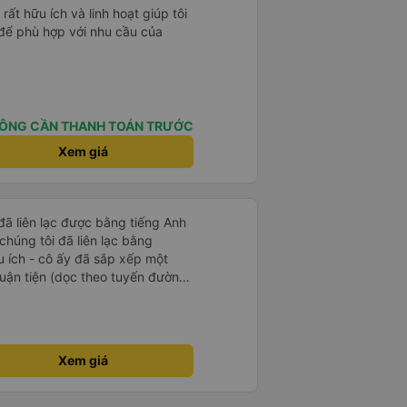
ất hữu ích và linh hoạt giúp tôi
 để phù hợp với nhu cầu của
ÔNG CẦN THANH TOÁN TRƯỚC
Xem giá
 đã liên lạc được bằng tiếng Anh
chúng tôi đã liên lạc bằng
 ích - cô ấy đã sắp xếp một
huận tiện (dọc theo tuyến đường
i mái. Rất khuyến khích.
Xem giá