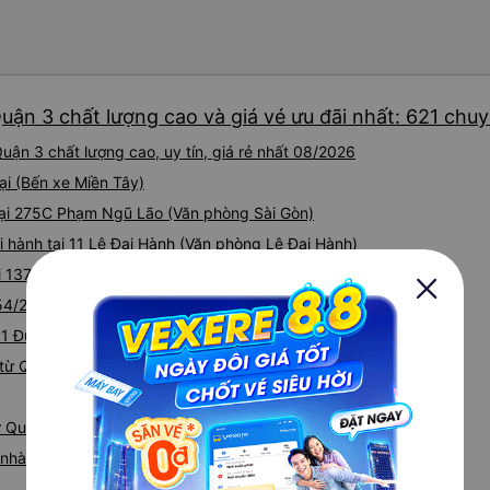
mật khẩu Wi-Fi trong xe để
Tôi vẫn sẽ tiếp tục ủng hộ nh
uận 3 chất lượng cao và giá vé ưu đãi nhất: 621 chu
uận 3 chất lượng cao, uy tín, giá rẻ nhất 08/2026
ại (Bến xe Miền Tây)
tại 275C Phạm Ngũ Lão (Văn phòng Sài Gòn)
i hành tại 11 Lê Đại Hành (Văn phòng Lê Đại Hành)
ại 137 Đào Duy Từ (Văn phòng Quận 10)
354/23 Lý Thường Kiệt (Văn phòng Sài Gòn)
i 1 Đường Số 17A, Khu phố 11
từ Quận 3 đi Tây Ninh
ừ Quận 3
á nhà xe Quận 3 Tây Ninh