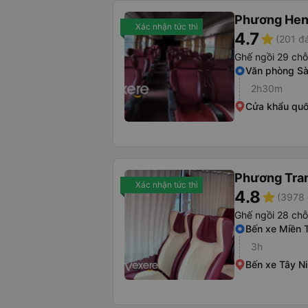
Phương He
Xác nhận tức thì
4.7
star
(201 đ
Ghế ngồi 29 chỗ
Văn phòng Sà
2h30m
Cửa khẩu quố
Phương Tra
Xác nhận tức thì
4.8
star
(3978 
Ghế ngồi 28 chỗ
Bến xe Miền 
3h
Bến xe Tây N