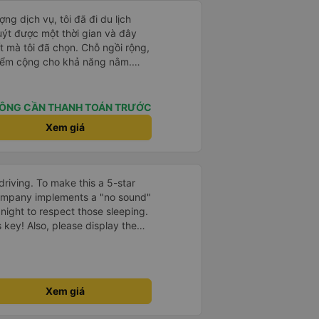
ng dịch vụ, tôi đã đi du lịch
t được một thời gian và đây
t mà tôi đã chọn. Chỗ ngồi rộng,
iểm cộng cho khả năng nằm.
huyện xảy ra ở biên giới, với hộ
hỉ cần tin tưởng vào quy trình
ÔNG CẦN THANH TOÁN TRƯỚC
Xem giá
driving. To make this a 5-star
company implements a "no sound"
 night to respect those sleeping.
is key! Also, please display the
e the cabin for convenience. I
------ ​ Xe chất
t an toàn. Để dịch vụ hoàn hảo
 quy định rõ ràng về việc giữ im
Xem giá
ại) vào ban đêm để tránh làm
 Ngoài ra, nhà xe nên dán sẵn