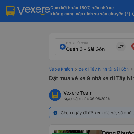
Cam kết hoàn 150% nếu nhà xe

không cung cấp dịch vụ vận chuyển (*)
in
Nơi xuất phát
import_export
Vé xe khách
xe đi Tây Ninh từ Sài Gòn
Đặt mua vé xe 9 nhà xe đi Tây Ni
Vexere Team
Ngày cập nhật: 06/08/2026
Chọn ngày đi để xem giá vé, số ghế t
info
Đồng Phướ