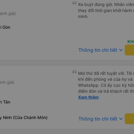
Xe buýt đúng giờ. Nhân viên r
thay đổi thời gian khởi hành
ánh giá)
mình.
i Gòn
KH
keyboard_arrow_down
Thông tin chi tiết
Mọi thứ đã rất tuyệt vời. Tôi
khi đến phòng vé của họ và 
nh giá)
WhatsApp. Cô ấy cực kỳ hữu
điểm đón và trả khách rất t
của họ). Xe rộng rãi và thoả
Xem thêm
h Tân
y Ninh (Cửa Chánh Môn)
keyboard_arrow_down
Thông tin chi tiết