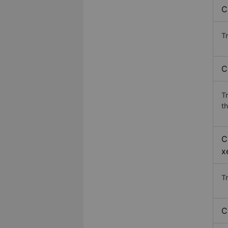
C
Tr
C
T
th
C
x
T
C