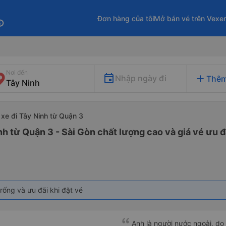
Đơn hàng của tôi
Mở bán vé trên Vexe
fo
Nơi đến
add
Nhập ngày đi
Thêm
xe đi Tây Ninh từ Quận 3
nh từ Quận 3 - Sài Gòn chất lượng cao và giá vé ưu đ
rống và ưu đãi khi đặt vé
c
Anh là người nước ngoài, do