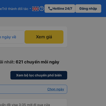
help_outline
phone
Hotline 24/7
Đăng nhập
re
Trở thành đối tác
arrow_drop_down
Xem giá
 ngày về
ãi nhất
: 621 chuyến mỗi ngày
Xem bộ lọc chuyến phổ biến
Chọn ngày
 vấn đề visa 3:35 mới đi qua cửa