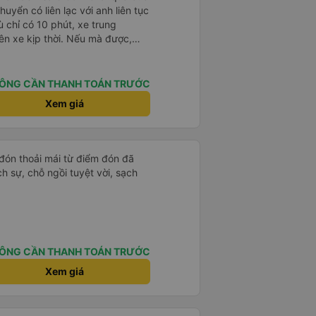
uyển có liên lạc với anh liên tục
ù chỉ có 10 phút, xe trung
ên xe kịp thời. Nếu mà được,
ài. Xe này là xe Limousine nhưng
g 100k. Rất hài lòng, điểm duy
ên xe ko kết nối được.
ÔNG CẦN THANH TOÁN TRƯỚC
Xem giá
 đón thoải mái từ điểm đón đã
ịch sự, chỗ ngồi tuyệt vời, sạch
ÔNG CẦN THANH TOÁN TRƯỚC
Xem giá