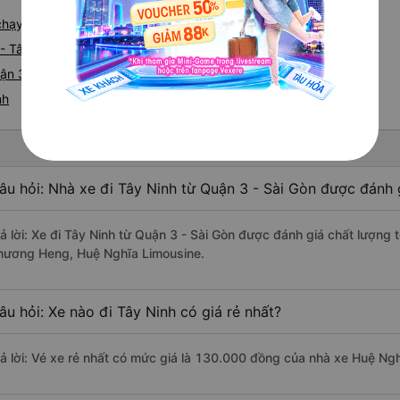
e chạy tuyến đường Quận 3 đi Tây Ninh
- Tây Ninh
ận 3 nhanh và uy tín nhất
nh
âu hỏi: Nhà xe đi Tây Ninh từ Quận 3 - Sài Gòn được đánh g
rả lời: Xe đi Tây Ninh từ Quận 3 - Sài Gòn được đánh giá chất lượng
hương Heng, Huệ Nghĩa Limousine.
âu hỏi: Xe nào đi Tây Ninh có giá rẻ nhất?
rả lời: Vé xe rẻ nhất có mức giá là 130.000 đồng của nhà xe Huệ Ng