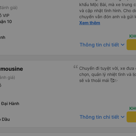
khẩu Mộc Bài, mà xe trung ch
đánh giá)
và cập nhật tình hình. Cho d
ỗ VIP
chuyển vẫn đón anh và gửi l
uận 10
anh thật muốn tip cho bác t
Xem thêm
mà vé xe bằng xe khách cũn
nhất phải cải thiện là wifi tr
KH
ành
keyboard_arrow_down
Thông tin chi tiết
imousine
Chuyến đi tuyệt vời, xe đưa
chọn, quản lý nhiệt tình và l
ánh giá)
sẽ và thoải mái 🥰✨
ỗ
 Đại Hành
KH
keyboard_arrow_down
Thông tin chi tiết
ò Dầu