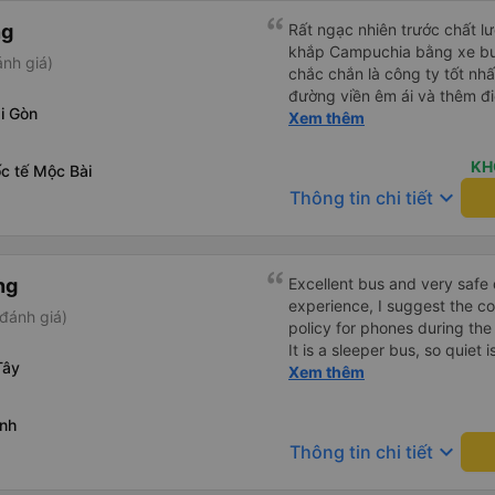
ng
Rất ngạc nhiên trước chất lượ
khắp Campuchia bằng xe buý
ánh giá)
chắc chắn là công ty tốt nhấ
đường viền êm ái và thêm đ
i Gòn
(Bạn có thể không hiểu mọi c
Xem thêm
chiếu và mọi thứ nhưng bạn c
và làm theo nhóm) 10/10
KH
c tế Mộc Bài
keyboard_arrow_down
Thông tin chi tiết
ng
Excellent bus and very safe 
experience, I suggest the 
đánh giá)
policy for phones during the
It is a sleeper bus, so quiet 
Tây
Wi-Fi password clearly insid
Xem thêm
would definitely ride with them again! --------
lượng tốt và tài xế lái xe rấ
inh
hơn, tôi góp ý nhà xe nên có
keyboard_arrow_down
Thông tin chi tiết
lặng (tắt âm thanh điện tho
phiền hành khách khác ngủ.