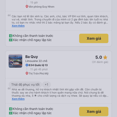
15 giờ
Văn phòng Quy Nhơn
Các bạn nữ lễ tân xinh iu. Các anh, chú, bác VP ĐH vui tính, quan tâm khách,
vui vẻ, nhiệt tình. Trong chuyến đi của mình có 2 gia đình bác lớn tuổi nc khá
to, có bạn nv nhắc nhở thì 2 bác mắng lại bạn ấy. Nếu 2 bác ấy có đánh giá
xấu thì mình ngược lại nha. Bạn ấy nhắc nhở rất đúng. 2 bác nói rất to. To
Xem thêm
đến lỗi mình ngủ còn mơ được câu chuyện các bác nói với nhau xuất hiện
trong giấc mơ của mình luôn. Nên nếu bạn ấy bị phản ánh thì đừng trừ lương
bạn ấy nha. Nếu bạn ấy bị trừ thì bảo bạn ấy liên hệ sđt của mình, mình hỗ
Không cần thanh toán trước
Xem giá
trợ ạ. Số mình đuôi 666, chuyến ĐH-NT ngày 16/1. À các bạn nữ lễ tân xinh
Xác nhận chỗ ngay lập tức
iu còn đổi cho mình phòng đơn sang đôi xong còn note là (một mình) yêu
luôn. Nhưng phòng đôi mà nằm một thì mỗi lần xe rẽ 1 cái là ✈️ Ít đi xe khách
nhưng đủ để đánh giá 10/10.
star_rate
Ba Quy
5.0
Limousine 22 chỗ
(31 đánh giá)
834 Quốc lộ 13
11 giờ 45 phút
Thị Trấn Phù Mỹ
Thái độ phục vụ tốt
+1
Nhà xe dễ thương, hỗ trợ khách nhiệt tình khi gặp vấn đề. Còn chuẩn bị
thuốc say xe cho hành khách tí hon quên mang nữa chứ. Nói chung là dễ
thương xỉu nha, 5 🌟 cho chất lượng và dịch vụ nhee. Sẽ quay lại nếu có dịp
cần 💕
Xem thêm
Không cần thanh toán trước
Xem giá
Xác nhận chỗ ngay lập tức