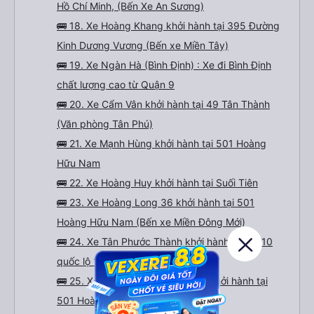
Hồ Chí Minh, (Bến Xe An Sương)
🚌 18. Xe Hoàng Khang khởi hành tại 395 Đường
Kinh Dương Vương (Bến xe Miền Tây)
🚌 19. Xe Ngàn Hà (Bình Định) : Xe đi Bình Định
chất lượng cao từ Quận 9
🚌 20. Xe Cẩm Vân khởi hành tại 49 Tân Thành
(Văn phòng Tân Phú)
🚌 21. Xe Mạnh Hùng khởi hành tại 501 Hoàng
Hữu Nam
🚌 22. Xe Hoàng Huy khởi hành tại Suối Tiên
🚌 23. Xe Hoàng Long 36 khởi hành tại 501
Hoàng Hữu Nam (Bến xe Miền Đông Mới)
🚌 24. Xe Tân Phước Thành khởi hành tại 57/10
quốc lộ 1A
🚌 25. Xe Mạnh Hùng (Bình Định) khởi hành tại
501 Hoàng Hữu Nam