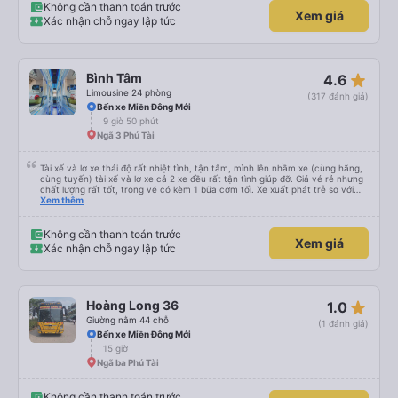
Không cần thanh toán trước
Xem giá
Xác nhận chỗ ngay lập tức
star_rate
Bình Tâm
4.6
Limousine 24 phòng
(317 đánh giá)
Bến xe Miền Đông Mới
9 giờ 50 phút
Ngã 3 Phú Tài
Tài xế và lơ xe thái độ rất nhiệt tình, tận tâm, mình lên nhầm xe (cùng hãng,
cùng tuyến) tài xế và lơ xe cả 2 xe đều rất tận tình giúp đỡ. Giá vé rẻ nhưng
chất lượng rất tốt, trong vé có kèm 1 bữa cơm tối. Xe xuất phát trễ so với
trên app 45p, nhưng do bão nên trời mưa rất to, có thể thông cảm được.
Xem thêm
99/10
Không cần thanh toán trước
Xem giá
Xác nhận chỗ ngay lập tức
star_rate
Hoàng Long 36
1.0
Giường nằm 44 chỗ
(1 đánh giá)
Bến xe Miền Đông Mới
15 giờ
Ngã ba Phú Tài
Không cần thanh toán trước