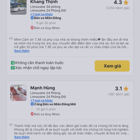
star_rate
Khang Thịnh
4.3
Limousine 34 phòng
(2254 đánh giá)
Limousine 24 Phòng Đôi
+1 loại xe khác
Bến xe Miền Đông
9 giờ 30 phút
Bến xe Quy Nhơn
Mình Cảm ơn T.Xế và phụ của nhà xe khang thịnh nhiều❤️ lần đầu em đi nhà
xe mình mà trong lúc em duy chuyển đến điểm đón của nhà xe. Em bị kẹt xe
trể giần 20 phút mà T.XẾ.và phụ xe vẫn đợi và rất vv thân thiện chứ hk hối
mình như những nhà xe khác. Xe mình đi là loại xe 24p đôi . xe có rèm kéo
Xem thêm
nên mình thấy rất là riêng tư và đầy đầy đủ tiện nghi .xe đi từ sài gòn về quy
nhơn xe dùng tới 3 trạm dùng chân .xe dùng 2 trạm để mn đi wc ở cây xăng
.và 1 trạm. Dùng cho mn ăn ún. Dù 2 trạm dùng ở cây xăng để xe nộp nhiên
Không cần thanh toán trước
Xem giá
liệu và cho mn đi wc nhưng nhà wc của cây xăng nhà xe này dùng rất chi là
Xác nhận chỗ ngay lập tức
sạch sẽ. Hk có mùi khó chiệu như những trạm khác. Mà hình như nhà xe này
chạy ra tới quãng ngãi.và trả khách dọc quốc lộ 1a Nên Rất là tiện cho mn
luôn😍 Mình đi chuyến xe mình hk chê chổ nào đc luôn.xe rất là mới luôn.
T.XẾ chạy rất em hk bị dồng như những xe khác❤️. Chúc nhà xe ngày càng
phát triển mạnh hơn🥰
star_rate
Mạnh Hùng
3.1
Limousine 24 Phòng
(381 đánh giá)
Limousine 24 Phòng Đôi
+1 loại xe khác
Cổng Bến xe Miền Đông Mới
10 giờ 5 phút
Bến xe Quy Nhơn
Thành thật mà nói, tôi đã đọc các đánh giá trước đó và chúng tôi hơi lo lắng.
Nhưng đó là chuyến đi xe buýt tuyệt vời nhất mà chúng tôi từng trải nghiệm.
Xe buýt khởi hành và đến đúng giờ, tài xế thân thiện, chuyến đi khá ổn (mặc
dù vẫn hơi xóc, nhưng đó là đặc trưng của Việt Nam ^^), và chỗ ngồi thoải
Xem thêm