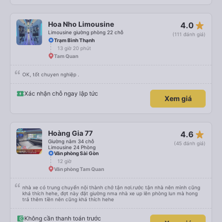
star_rate
Hoa Nho Limousine
4.0
Limousine giường phòng 22 chỗ
(111 đánh giá)
Trạm Bình Thạnh
13 giờ 20 phút
Tam Quan
OK, tốt chuyen nghiệp .
Xác nhận chỗ ngay lập tức
Xem giá
star_rate
Hoàng Gia 77
4.6
Giường nằm 34 chỗ
(45 đánh giá)
Limousine 24 Phòng
Văn phòng Sài Gòn
12 giờ
Văn phòng Tam Quan
nhà xe có trung chuyển nội thành chở tận nơi.rước tận nhà nên mình cũng
khá thích hehe, đợt này đặt giường nma nhà xe up lên phòng lun mà hong
trả thêm tiền nên cũng khá thích hehe
Không cần thanh toán trước