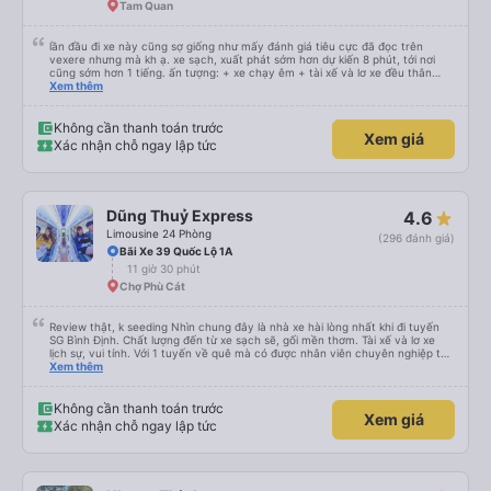
Tam Quan
lần đầu đi xe này cũng sợ giống như mấy đánh giá tiêu cực đã đọc trên
vexere nhưng mà kh ạ. xe sạch, xuất phát sớm hơn dự kiến 8 phút, tới nơi
cũng sớm hơn 1 tiếng. ấn tượng: + xe chạy êm + tài xế và lơ xe đều thân
thiện dễ thương. thật ra cũng kh tiếp xúc nhiều+ lắm nhưng cá nhân mình
Xem thêm
cảm thấy vậy + đồ ăn tối đa dạng, nêm nếm thì tùy người thấy hợp, cá nhân
mình thấy kh hợp lắm nhưng chưa đến mức tệ mình đi chuyến quảng ngãi -
an sương, xe dừng đúng 3 lần (cả ăn tối) cho khách đi vệ sinh. cái hay ở đây
Không cần thanh toán trước
Xem giá
là khi gần tới chỗ ăn tối sẽ có loa thông báo, loa báo là dừng 30p nhưng thực
Xác nhận chỗ ngay lập tức
tế chỉ dừng khoảng 25p, chắc do khách đã lên đông đủ. tóm lại thì lần đầu đi
xe này và sẽ có lần sau nếu có dịp, ấn tượng tốt
Dũng Thuỷ Express
4.6
Limousine 24 Phòng
(296 đánh giá)
Bãi Xe 39 Quốc Lộ 1A
11 giờ 30 phút
Chợ Phù Cát
Review thật, k seeding Nhìn chung đây là nhà xe hài lòng nhất khi đi tuyến
SG Bình Định. Chất lượng đến từ xe sạch sẽ, gối mền thơm. Tài xế và lơ xe
lịch sự, vui tính. Với 1 tuyến về quê mà có được nhân viên chuyên nghiệp thế
này là điểm cộng lớn, thường chỉ đi mấy tuyến du lịch mới có. Về xe thì có
Xem thêm
cổng sạc usb c là điểm cộng, phù hợp với dây sạc bây giờ. Xe đón/trả nhiều
điểm dọc cung đường nên thuận tiện cho khách. Lần sau đi Bình Định nhất
định ủng hộ tiếp nhà xe này. Chúc chủ xe làm ăn phát đạt mua thêm nhiều
Không cần thanh toán trước
Xem giá
xe chạy thêm nhiều khung giờ nữa và nâng cao tiêu chuẩn tuyến. Nếu xét
Xác nhận chỗ ngay lập tức
điểm trừ thì chỉ có thgian trả khách, team VXR set lệch với thực tế