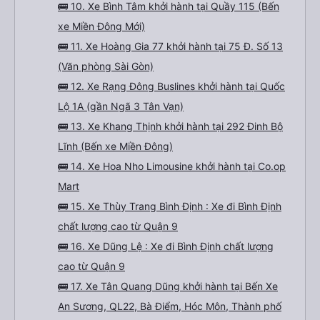
🚌 10. Xe Bình Tâm khởi hành tại Quầy 115 (Bến
xe Miền Đông Mới)
🚌 11. Xe Hoàng Gia 77 khởi hành tại 75 Đ. Số 13
(Văn phòng Sài Gòn)
🚌 12. Xe Rạng Đông Buslines khởi hành tại Quốc
Lộ 1A (gần Ngã 3 Tân Vạn)
🚌 13. Xe Khang Thịnh khởi hành tại 292 Đinh Bộ
Lĩnh (Bến xe Miền Đông)
🚌 14. Xe Hoa Nho Limousine khởi hành tại Co.op
Mart
🚌 15. Xe Thùy Trang Bình Định : Xe đi Bình Định
chất lượng cao từ Quận 9
🚌 16. Xe Dũng Lệ : Xe đi Bình Định chất lượng
cao từ Quận 9
🚌 17. Xe Tân Quang Dũng khởi hành tại Bến Xe
An Sương, QL22, Bà Điểm, Hóc Môn, Thành phố