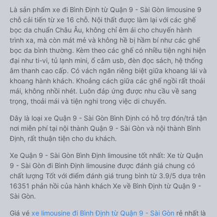
Là sản phẩm xe đi Bình Định từ Quận 9 - Sài Gòn limousine 9
chỗ cải tiến từ xe 16 chỗ. Nội thất được làm lại với các ghế
bọc da chuẩn Châu Âu, không chỉ êm ái cho chuyến hành
trình xa, mà còn mát mẻ và không hề bị hầm bí như các ghế
bọc da bình thường. Kèm theo các ghế có nhiều tiện nghi hiện
đại như ti-vi, tủ lạnh mini, ổ cắm usb, đèn đọc sách, hệ thống
âm thanh cao cấp. Có vách ngăn riêng biệt giữa khoang lái và
khoang hành khách. Khoảng cách giữa các ghế ngồi rất thoải
mái, không nhồi nhét. Luôn đáp ứng được nhu cầu về sang
trọng, thoải mái và tiện nghi trong việc di chuyển.
Đây là loại xe Quận 9 - Sài Gòn Bình Định có hỗ trợ đón/trả tận
nơi miễn phí tại nội thành Quận 9 - Sài Gòn và nội thành Bình
Định, rất thuận tiện cho du khách.
Xe Quận 9 - Sài Gòn Bình Định limousine tốt nhất: Xe từ Quận
9 - Sài Gòn đi Bình Định limousine được đánh giá chung có
chất lượng Tốt với điểm đánh giá trung bình từ 3.9/5 dựa trên
16351 phản hồi của hành khách Xe về Bình Định từ Quận 9 -
Sài Gòn.
Giá vé
xe limousine đi Bình Định từ Quận 9 - Sài Gòn
rẻ nhất là