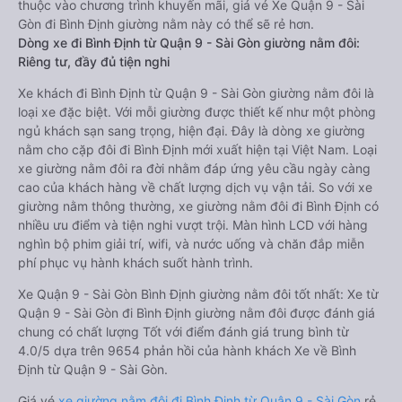
thuộc vào chương trình khuyến mãi, giá vé Xe Quận 9 - Sài
Gòn đi Bình Định giường nằm này có thể sẽ rẻ hơn.
Dòng xe đi Bình Định từ Quận 9 - Sài Gòn giường nằm đôi:
Riêng tư, đầy đủ tiện nghi
Xe khách đi Bình Định từ Quận 9 - Sài Gòn giường nằm đôi là
loại xe đặc biệt. Với mỗi giường được thiết kế như một phòng
ngủ khách sạn sang trọng, hiện đại. Đây là dòng xe giường
nằm cho cặp đôi đi Bình Định mới xuất hiện tại Việt Nam. Loại
xe giường nằm đôi ra đời nhằm đáp ứng yêu cầu ngày càng
cao của khách hàng về chất lượng dịch vụ vận tải. So với xe
giường nằm thông thường, xe giường nằm đôi đi Bình Định có
nhiều ưu điểm và tiện nghi vượt trội. Màn hình LCD với hàng
nghìn bộ phim giải trí, wifi, và nước uống và chăn đắp miễn
phí phục vụ hành khách suốt hành trình.
Xe Quận 9 - Sài Gòn Bình Định giường nằm đôi tốt nhất: Xe từ
Quận 9 - Sài Gòn đi Bình Định giường nằm đôi được đánh giá
chung có chất lượng Tốt với điểm đánh giá trung bình từ
4.0/5 dựa trên 9654 phản hồi của hành khách Xe về Bình
Định từ Quận 9 - Sài Gòn.
Giá vé
xe giường nằm đôi đi Bình Định từ Quận 9 - Sài Gòn
rẻ