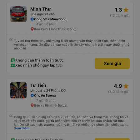
ko vệ sinh được, mình nằm cứ cảm giác nằm chung mồ hôi với người lạ nên
mình cứ phải mang cái mền mỏng để lót nằm. Chúc hãng xe luôn suôn sẻ
star_rate
Minh Thư
1.3
,thượng lộ bình an Hẹn gặp lại chuyến 5 giờ sáng mai
Ghế ngồi 28 chỗ
(12 đánh giá)
Cổng 5 BX Miền Đông
4 giờ 50 phút
Bến Xe Di Linh (Trước Cổng)
Tuy có thu thêm phụ phí mùng 5 tết nhưng vẫn thấy nhiệt tình, thân thiện
với khách hàng, lần đầu và vào ngày lễ thì vậy nhưng k biết ngày thường thế
nào hihi
Không cần thanh toán trước
Xem giá
Xác nhận chỗ ngay lập tức
star_rate
Tư Tiến
4.9
Limousine 24 Phòng Đôi
(813 đánh giá)
Chợ An Sương
7 giờ 15 phút
Bến xe liên tỉnh Đà Lạt
Công ty Tu Tien cung cấp dịch vụ rất tốt, an toàn và thoải mái. Thông tin về
vị trí xe và các cuộc gọi từ nhân viên trên xe trước khi đón khách rất hữu
ích. Xe rất sạch sẽ, giường ngủ thoải mái với nhiều tùy chọn đèn chiếu sáng
và cổng USB được đặt ở vị trí thuận tiện. Nhân viên rất lịch sự và xe đến
Xem thêm
điểm đến sớm hơn dự kiến. Cảm ơn!