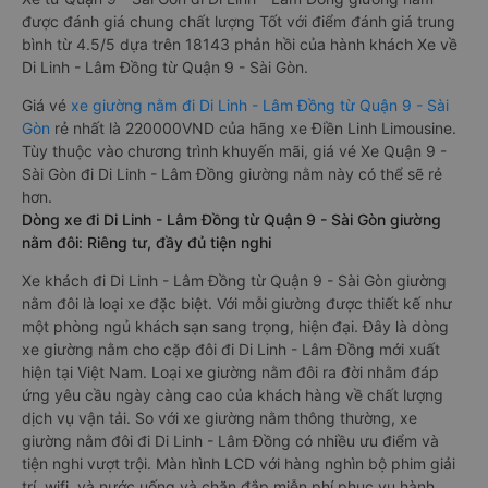
được đánh giá chung chất lượng Tốt với điểm đánh giá trung
bình từ 4.5/5 dựa trên 18143 phản hồi của hành khách Xe về
Di Linh - Lâm Đồng từ Quận 9 - Sài Gòn.
Giá vé
xe giường nằm đi Di Linh - Lâm Đồng từ Quận 9 - Sài
Gòn
rẻ nhất là 220000VND của hãng xe Điền Linh Limousine.
Tùy thuộc vào chương trình khuyến mãi, giá vé Xe Quận 9 -
Sài Gòn đi Di Linh - Lâm Đồng giường nằm này có thể sẽ rẻ
hơn.
Dòng xe đi Di Linh - Lâm Đồng từ Quận 9 - Sài Gòn giường
nằm đôi: Riêng tư, đầy đủ tiện nghi
Xe khách đi Di Linh - Lâm Đồng từ Quận 9 - Sài Gòn giường
nằm đôi là loại xe đặc biệt. Với mỗi giường được thiết kế như
một phòng ngủ khách sạn sang trọng, hiện đại. Đây là dòng
xe giường nằm cho cặp đôi đi Di Linh - Lâm Đồng mới xuất
hiện tại Việt Nam. Loại xe giường nằm đôi ra đời nhằm đáp
ứng yêu cầu ngày càng cao của khách hàng về chất lượng
dịch vụ vận tải. So với xe giường nằm thông thường, xe
giường nằm đôi đi Di Linh - Lâm Đồng có nhiều ưu điểm và
tiện nghi vượt trội. Màn hình LCD với hàng nghìn bộ phim giải
trí, wifi, và nước uống và chăn đắp miễn phí phục vụ hành