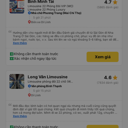
star_rate
Bình Minh Tải
4.7
Limousine 22 Phòng Đôi VIP (WC)
(5865 đánh giá)
Limousine 22 Phòng Luxury
Nhà chờ Phương Trang (Mai Chí Thọ)
5 giờ 21 phút
Bến xe Di Linh
Hướng dẫn cho người mới đi lần đầu Đánh giá chuyến đi từ Sài Gòn đi Nha
Trang Ở Sài Gòn, các hãng xe đều có phòng chờ, phục vụ đồ ăn nhẹ như
bánh ngọt, nước lọc, v.v. Sau khi lên xe và ngủ khoảng 5-6 tiếng, bạn sẽ đến
Nha Trang. Ở Nha Trang, các hãng xe có dịch vụ đưa đón miễn phí, tuy
Xem thêm
nhiên bạn phải đặt trước với hãng xe khi đặt vé hoặc khi hãng xe gọi điện xác
nhận vé trước khi đi. Sau khi xe đến Nha Trang, bạn liên hệ với nhân viên
(nên dùng Google Translate và đưa cho họ đọc) để được hỗ trợ tìm xe đưa
Không cần thanh toán trước
Xem giá
đón. Bạn không nên tin những người mặc áo Grab mời bạn đi xe bên ngoài.
Xác nhận chỗ ngay lập tức
Nói về chất lượng xe thì tuyệt vời, xe được làm theo kiểu cabin với thiết kế
không gian, trên xe không có nhà vệ sinh hoặc có (tùy loại xe bạn chọn), vì
vậy bạn nên đi xe 22 cabin thay vì xe 32 cabin để có trải nghiệm tốt nhất.
Hầu hết tài xế đều lớn tuổi nên không biết tiếng Anh, bạn nên sử dụng
Google Dịch để giao tiếp với họ. Hy vọng bài đánh giá này sẽ giúp ích cho
star_rate
Long Vân Limousine
4.6
bạn khi đi
Limousine phòng đôi 22 chỗ (WC)
(7834 đánh giá)
Văn phòng Bình Thạnh
5 giờ 15 phút
Di Linh
Mới đầu đọc bình luận có hơi quan ngại xíu nhưng mà cuối cùng cũng quyết
định đặt vì giá tốt quá chừng. Kết quả chuyến đi mình thấy tốt quá chừng,
hơn cả mong đợi luôn. Mình đi xe 22 phòng, có wc, xuất phát 12g, chuyến đi
hôm qua của mình như thế này: 1. Ưu điểm: - Mấy bạn CSKH kỹ tính và dễ
Xem thêm
thương, gọi điện trước check thông tin trước 1 ngày, dặn dò đủ thứ luôn. -
Bác tài và nhân viên xe nói chuyện rất dễ thương và dễ chịu. - Nhà vệ sinh
trên xe sạch sẽ. - Phòng nằm không phải mới kin kít nhưng rất sạch sẽ, êm,
Không cần thanh toán trước