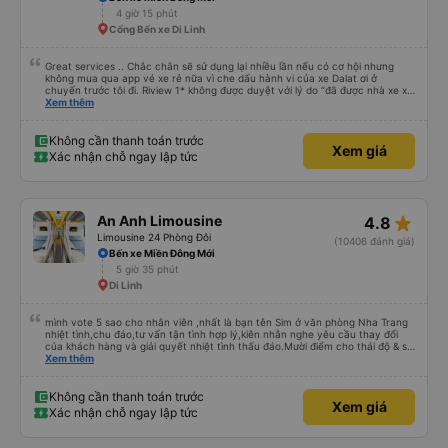
4 giờ 15 phút
Cổng Bến xe Di Linh
Great services .. Chắc chắn sẽ sử dụng lại nhiều lần nếu có cơ hội nhưng
không mua qua app vé xe rẻ nữa vì che dấu hành vi của xe Dalat ơi ở
chuyến trước tôi đi. Riview 1* không được duyệt với lý do “đã được nhà xe xử
lý với khách hàng” trong khi tôi là khách hàng và trải nghiệm của tôi lại nói là
Xem thêm
đã được xử lý. Ai xử lý ?? Tôi không biết nên vẫn mua vé thêm lần này nữa.
Sau lần này cả Cty tôi sẽ xóa app vé xe rẻ Vĩnh viễn vì xử lý tào lao này.
Chúng tôi cũng sẽ viết bài trên các nền tảng về trải nghiệm của tôi cả về
Không cần thanh toán trước
Xem giá
Dalat lẫn vé xe rẻ. Xin cảm ơn.
Xác nhận chỗ ngay lập tức
star_rate
An Anh Limousine
4.8
Limousine 24 Phòng Đôi
(10406 đánh giá)
Bến xe Miền Đông Mới
5 giờ 35 phút
Di Linh
mình vote 5 sao cho nhân viên ,nhất là bạn tên Sim ở văn phòng Nha Trang
nhiệt tình,chu đáo,tư vấn tận tình hợp lý,kiên nhẫn nghe yêu cầu thay đổi
của khách hàng và giải quyết nhiệt tình thấu đáo.Mười điểm cho thái độ & sự
chuyên nghiệp của bạn Sim. Mình ấn tượng với bạn Sim và có hỏi thăm tài xế
Xem thêm
về bạn ấy và biết bạn ấy là người Đà Lạt ,niềm nở nhẹ nhàng ánh mắt rất
tập trung lắng nghe. Thật tuyệt vời Các nhân viên còn lại cũng rất tốt nói
chuyện nhẹ nhàng và rất ok,Về thái độ nhân viên &tài xế thì mình chắc chắn
Không cần thanh toán trước
Xem giá
ăn đứt các hãng xe dịch vụ hiện nay. Chất lượng dịch vụ trong xe cũng có
Xác nhận chỗ ngay lập tức
nhỉnh hơn các hãng khác về thái độ bác tài & xe tương đối ok so với hãng
khác Nếu cần tốt hơn thì hãng nên lót tấm nệm mỏng (mình đã từng trải
nghiệm) để khi bẩn thì giặt ,chứ nằm trực tiếp trên ghế da thì rất mau hôi và