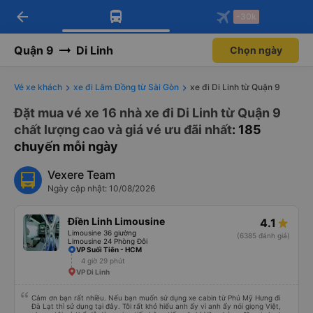
arrow_back
Tải app Vexere ngay!
Tải app Vexere
-30k
Mở app
Mở app
Nhận ưu đãi thành viên độc
-30k/ghế khi đặt vé máy bay qua
quyền
app
Quận 9
Di Linh
Chọn ngày
Vé xe khách
xe đi Lâm Đồng từ Sài Gòn
xe đi Di Linh từ Quận 9
Đặt mua vé xe 16 nhà xe đi Di Linh từ Quận 9
chất lượng cao và giá vé ưu đãi nhất
: 185
chuyến mỗi ngày
Vexere Team
Ngày cập nhật: 10/08/2026
Điền Linh Limousine
4.1
Limousine 36 giường
(6385 đánh giá)
Limousine 24 Phòng Đôi
VP Suối Tiên - HCM
4 giờ 29 phút
VP Di Linh
Cảm ơn bạn rất nhiều. Nếu bạn muốn sử dụng xe cabin từ Phú Mỹ Hưng đi
Đà Lạt thì sử dụng tại đây. Tôi rất khó hiểu anh ấy vì anh ấy nói giọng Việt,