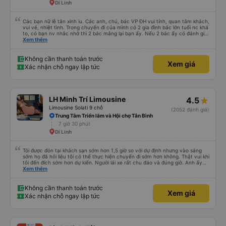
Di Linh
Các bạn nữ lễ tân xinh iu. Các anh, chú, bác VP ĐH vui tính, quan tâm khách,
vui vẻ, nhiệt tình. Trong chuyến đi của mình có 2 gia đình bác lớn tuổi nc khá
to, có bạn nv nhắc nhở thì 2 bác mắng lại bạn ấy. Nếu 2 bác ấy có đánh giá
xấu thì mình ngược lại nha. Bạn ấy nhắc nhở rất đúng. 2 bác nói rất to. To
Xem thêm
đến lỗi mình ngủ còn mơ được câu chuyện các bác nói với nhau xuất hiện
trong giấc mơ của mình luôn. Nên nếu bạn ấy bị phản ánh thì đừng trừ lương
bạn ấy nha. Nếu bạn ấy bị trừ thì bảo bạn ấy liên hệ sđt của mình, mình hỗ
Không cần thanh toán trước
Xem giá
trợ ạ. Số mình đuôi 666, chuyến ĐH-NT ngày 16/1. À các bạn nữ lễ tân xinh
Xác nhận chỗ ngay lập tức
iu còn đổi cho mình phòng đơn sang đôi xong còn note là (một mình) yêu
luôn. Nhưng phòng đôi mà nằm một thì mỗi lần xe rẽ 1 cái là ✈️ Ít đi xe khách
nhưng đủ để đánh giá 10/10.
LH Minh Trí Limousine
4.5
Limousine Solati 9 chỗ
(2052 đánh giá)
Trung Tâm Triển lãm và Hội chợ Tân Bình
7 giờ 30 phút
Di Linh
Tôi được đón tại khách sạn sớm hơn 1,5 giờ so với dự định nhưng vào sáng
sớm họ đã hỏi liệu tôi có thể thực hiện chuyến đi sớm hơn không. Thật vui khi
tôi đến đích sớm hơn dự kiến. Người lái xe rất chu đáo và đúng giờ. Anh ấy
không nói được nhiều tiếng Anh nhưng chúng tôi hiểu nhau rất nhiều nhờ
Xem thêm
google dịch. Xe buýt khá thoải mái, sạch sẽ, có cửa sổ có mái che để dễ
dàng nghỉ ngơi, được cung cấp chăn và nước. Người lái xe không gặp vấn đề
gì khi đi những đường vòng nhỏ để thả người tại điểm đến vì tất cả chúng tôi
Không cần thanh toán trước
Xem giá
đều đã gần đến điểm trả khách. Nhìn chung, đó là một trải nghiệm rất thú vị
Xác nhận chỗ ngay lập tức
và tôi chắc chắn giới thiệu công ty này.