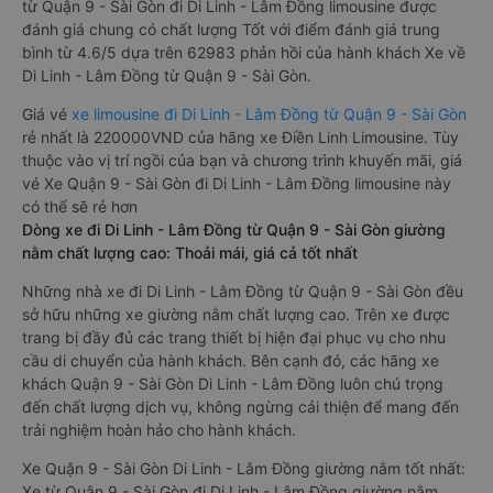
từ Quận 9 - Sài Gòn đi Di Linh - Lâm Đồng limousine được
đánh giá chung có chất lượng Tốt với điểm đánh giá trung
bình từ 4.6/5 dựa trên 62983 phản hồi của hành khách Xe về
Di Linh - Lâm Đồng từ Quận 9 - Sài Gòn.
Giá vé
xe limousine đi Di Linh - Lâm Đồng từ Quận 9 - Sài Gòn
rẻ nhất là 220000VND của hãng xe Điền Linh Limousine. Tùy
thuộc vào vị trí ngồi của bạn và chương trình khuyến mãi, giá
vé Xe Quận 9 - Sài Gòn đi Di Linh - Lâm Đồng limousine này
có thể sẽ rẻ hơn
Dòng xe đi Di Linh - Lâm Đồng từ Quận 9 - Sài Gòn giường
nằm chất lượng cao: Thoải mái, giá cả tốt nhất
Những nhà xe đi Di Linh - Lâm Đồng từ Quận 9 - Sài Gòn đều
sở hữu những xe giường nằm chất lượng cao. Trên xe được
trang bị đầy đủ các trang thiết bị hiện đại phục vụ cho nhu
cầu di chuyển của hành khách. Bên cạnh đó, các hãng xe
khách Quận 9 - Sài Gòn Di Linh - Lâm Đồng luôn chú trọng
đến chất lượng dịch vụ, không ngừng cải thiện để mang đến
trải nghiệm hoàn hảo cho hành khách.
Xe Quận 9 - Sài Gòn Di Linh - Lâm Đồng giường nằm tốt nhất:
Xe từ Quận 9 - Sài Gòn đi Di Linh - Lâm Đồng giường nằm