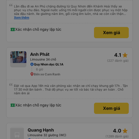
(10 điểm), sáng sớm thì có phát thêm bàn chải kem đánh răng dùng 1 lần. À
trên xe có sẵn 2 chai nước suối 500ml nữa. Chuyến xe yên lặng, tài xế ko hút
Lần đầu đi xe An Phú chặng đường từ Quy Nhơn đến Khánh Hoà thấy xe
thuốc, ko chửi thề, ko to tiếng là mình thấy tuyệt vời rồi. À xe đến bến xe lúc
phục vụ chu đáo. Ngoài nước uống thì mỗi người còn được phục vụ một hộp
7h30, sớm hơn dự kiến trên web 1 tiếng nhé. Xe có trung chuyển nội thành
sữa đậu nành. Xe giường nằm êm, gối cũng êm luôn, nhà xe còn cẩn thận
Quảng Ngãi nữa, tới bến mấy anh bên nhà xe sẽ hỏi mình về đâu để trung
treo thêm ở mỗi giường một cái giỏ nhỏ để đựng chai nước uống tránh rớt.
Xem thêm
chuyển á, k thì mình chủ động đăng ký cũng đc. Xe mới, sạch sẽ, thơm tho,
Lái xe chạy an toàn, không phóng nhanh vượt ẩu. Dù lúc đi xe trống rất
thích lắm. Trên xe còn treo nhiều gấu bông dễ thương lắm 😁
nhiều chỗ những xe chỉ đón những khách đã đặt xe trước, không đón khách
ngoài (với số tiền bỏ ra cho tuyến đường như vậy thì thấy rất tốt)
Xác nhận chỗ ngay lập tức
Xem giá
star_rate
Anh Phát
4.1
Limousine 34 chỗ
(227 đánh giá)
Quy Nhơn dọc QL1A
6 giờ
Bến xe Cam Ranh
Đặt vé qua App 16h mà văn phòng xác nhận xe chỉ chạy khung giờ 17h . Tận
17:30 mới lăn bánh . Thái độ phục vụ xe tốt và bác tài chạy an toàn . Chỗ
nằm êm ái
Xác nhận chỗ ngay lập tức
Xem giá
star_rate
Quang Hạnh
4.0
Limousine 32 giường (WC)
(1289 đánh giá)