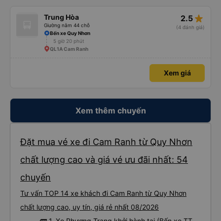
star_rate
Trung Hòa
2.5
Giường nằm 44 chỗ
(4 đánh giá)
Bến xe Quy Nhơn
5 giờ 20 phút
QL1A Cam Ranh
Xem giá
Xem thêm chuyến
Đặt mua vé xe đi Cam Ranh từ Quy Nhơn
chất lượng cao và giá vé ưu đãi nhất: 54
chuyến
Tư vấn TOP 14 xe khách đi Cam Ranh từ Quy Nhơn
chất lượng cao, uy tín, giá rẻ nhất 08/2026
🚌 1. Xe Phương Trang khởi hành tại (Bến xe TT