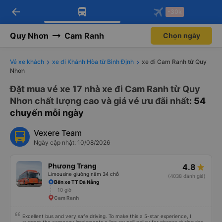
arrow_back
Tải app Vexere ngay!
Tải app Vexere
-30k
Mở app
Mở app
Nhận ưu đãi thành viên độc
-30k/ghế khi đặt vé máy bay qua
quyền
app
Quy Nhơn
Cam Ranh
Chọn ngày
Vé xe khách
xe đi Khánh Hòa từ Bình Định
xe đi Cam Ranh từ Quy
Nhơn
Đặt mua vé xe 17 nhà xe đi Cam Ranh từ Quy
Nhơn chất lượng cao và giá vé ưu đãi nhất
: 54
chuyến mỗi ngày
Vexere Team
Ngày cập nhật: 10/08/2026
Phương Trang
4.8
Limousine giường nằm 34 chỗ
(4038 đánh giá)
Bến xe TT Đà Nẵng
10 giờ
Cam Ranh
Excellent bus and very safe driving. To make this a 5-star experience, I