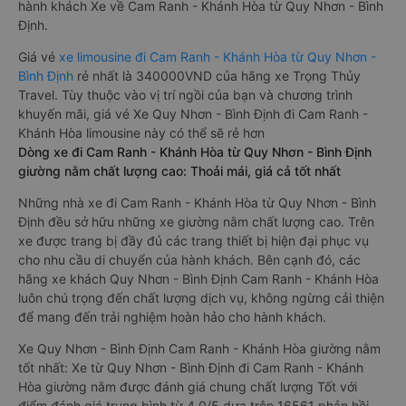
hành khách Xe về Cam Ranh - Khánh Hòa từ Quy Nhơn - Bình
Định.
Giá vé
xe limousine đi Cam Ranh - Khánh Hòa từ Quy Nhơn -
Bình Định
rẻ nhất là 340000VND của hãng xe Trọng Thủy
Travel. Tùy thuộc vào vị trí ngồi của bạn và chương trình
khuyến mãi, giá vé Xe Quy Nhơn - Bình Định đi Cam Ranh -
Khánh Hòa limousine này có thể sẽ rẻ hơn
Dòng xe đi Cam Ranh - Khánh Hòa từ Quy Nhơn - Bình Định
giường nằm chất lượng cao: Thoải mái, giá cả tốt nhất
Những nhà xe đi Cam Ranh - Khánh Hòa từ Quy Nhơn - Bình
Định đều sở hữu những xe giường nằm chất lượng cao. Trên
xe được trang bị đầy đủ các trang thiết bị hiện đại phục vụ
cho nhu cầu di chuyển của hành khách. Bên cạnh đó, các
hãng xe khách Quy Nhơn - Bình Định Cam Ranh - Khánh Hòa
luôn chú trọng đến chất lượng dịch vụ, không ngừng cải thiện
để mang đến trải nghiệm hoàn hảo cho hành khách.
Xe Quy Nhơn - Bình Định Cam Ranh - Khánh Hòa giường nằm
tốt nhất: Xe từ Quy Nhơn - Bình Định đi Cam Ranh - Khánh
Hòa giường nằm được đánh giá chung chất lượng Tốt với
điểm đánh giá trung bình từ 4.0/5 dựa trên 16561 phản hồi