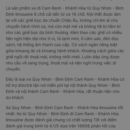
Là sản phẩm xe đi Cam Ranh - Khánh Hòa từ Quy Nhơn - Bình
Định limousine 9 chỗ cải tiến từ xe 16 chỗ. Nội thất được làm
lại với các ghế bọc da chuẩn Châu Âu, không chỉ êm ái cho
chuyến hành trình xa, mà còn mát mẻ và không hề bị hầm bí
như các ghế bọc da bình thường. Kèm theo các ghế có nhiều
tiện nghi hiện đại như ti-vi, tủ lạnh mini, ổ cắm usb, đèn đọc
sách, hệ thống âm thanh cao cấp. Có vách ngăn riêng biệt
giữa khoang lái và khoang hành khách. Khoảng cách giữa các
ghế ngồi rất thoải mái, không nhồi nhét. Luôn đáp ứng được
nhu cầu về sang trọng, thoải mái và tiện nghi trong việc di
chuyển.
Đây là loại xe Quy Nhơn - Bình Định Cam Ranh - Khánh Hòa có
hỗ trợ đón/trả tận nơi miễn phí tại nội thành Quy Nhơn - Bình
Định và nội thành Cam Ranh - Khánh Hòa, rất thuận tiện cho
du khách.
Xe Quy Nhơn - Bình Định Cam Ranh - Khánh Hòa limousine tốt
nhất: Xe từ Quy Nhơn - Bình Định đi Cam Ranh - Khánh Hòa
limousine được đánh giá chung có chất lượng Tốt với điểm
đánh giá trung bình từ 4.1/5 dựa trên 16606 phản hồi của