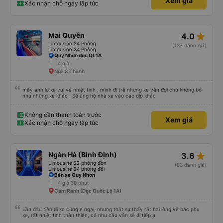
Xem giá
Xác nhận chỗ ngay lập tức
star_rate
Mai Quyên
4.0
Limousine 24 Phòng
(137 đánh giá)
Limousine 34 Phòng
Quy Nhơn dọc QL1A
4 giờ
Ngã 3 Thành
mấy anh lơ xe vui vẻ nhiệt tình , mình đi trễ nhưng xe vẫn đợi chứ không bỏ
như những xe khác . Sẽ ủng hộ nhà xe vào các dịp khác
Không cần thanh toán trước
Xem giá
Xác nhận chỗ ngay lập tức
star_rate
Ngàn Hà (Bình Định)
3.6
Limousine 22 phòng đơn
(83 đánh giá)
Limousine 24 phòng đôi
Bến xe Quy Nhơn
4 giờ 30 phút
Cam Ranh (Dọc Quốc Lộ 1A)
Lần đầu tiên đi xe cũng e ngại, nhưng thật sự thấy rất hài lòng về bác phụ
xe, rất nhiệt tình thân thiện, có nhu cầu vẫn sẽ đi tiếp ạ