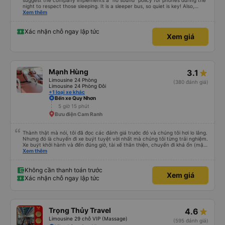
suggest the company implements a "no sound" policy for phones during the
night to respect those sleeping. It is a sleeper bus, so quiet is key! Also,
please display the Wi-Fi password clearly inside the cabin for convenience. I
Xem thêm
would definitely ride with them again! -------------- ​ Xe chất lượng tốt và
tài xế lái xe rất an toàn. Để dịch vụ hoàn hảo hơn, tôi góp ý nhà xe nên có
quy định rõ ràng về việc giữ im lặng (tắt âm thanh điện thoại) vào ban đêm
Xác nhận chỗ ngay lập tức
Xem giá
để tránh làm phiền hành khách khác ngủ. Ngoài ra, nhà xe nên dán sẵn mật
khẩu Wi-Fi trong xe để hành khách dễ dàng sử dụng. Tôi vẫn sẽ tiếp tục ủng
hộ nhà xe trong tương lai!
Mạnh Hùng
3.1
Limousine 24 Phòng
(380 đánh giá)
Limousine 24 Phòng Đôi
+1 loại xe khác
Bến xe Quy Nhơn
5 giờ 15 phút
Bưu điện Cam Ranh
Thành thật mà nói, tôi đã đọc các đánh giá trước đó và chúng tôi hơi lo lắng.
Nhưng đó là chuyến đi xe buýt tuyệt vời nhất mà chúng tôi từng trải nghiệm.
Xe buýt khởi hành và đến đúng giờ, tài xế thân thiện, chuyến đi khá ổn (mặc
dù vẫn hơi xóc, nhưng đó là đặc trưng của Việt Nam ^^), và chỗ ngồi thoải
Xem thêm
mái. Chúng tôi thực sự rất hài lòng.
Không cần thanh toán trước
Xem giá
Xác nhận chỗ ngay lập tức
Trọng Thủy Travel
4.6
Limousine 29 chỗ VIP (Massage)
(595 đánh giá)