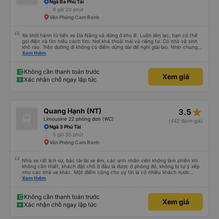
Ngã Ba Phú Tài
8 giờ 20 phút
Văn Phòng Cam Ranh
Xe khởi hành từ bến xe Đà Nẵng và dừng ở khu B. Luôn liên lạc, bạn có thể
gọi điện và tìm hiểu cách tìm. Nơi khá thoải mái và riêng tư. Có nhà vệ sinh
khô ráo. Trên đường đi không có điểm dừng dài để nghỉ giải lao. Nhìn chung
mọi thứ đều tuyệt vời.
Xem thêm
Không cần thanh toán trước
Xem giá
Xác nhận chỗ ngay lập tức
star_rate
Quang Hạnh (NT)
3.5
Limousine 22 phòng đơn (WC)
(442 đánh giá)
Ngã 3 Phú Tài
5 giờ 55 phút
Văn Phòng Cam Ranh
Nhà xe rất lịch sự, bác tài lái xe êm, các anh nhân viên không làm phiền khi
không cần thiết, khách đặt chỗ ở đâu là được ở phòng đó, không bị tự ý xếp
như các nhà xe khác. Một điểm cộng cho uy tín là có nhiều khách nước
Xem thêm
ngoài đi cùng chuyến để đến Nha Trang nha!
Không cần thanh toán trước
Xem giá
Xác nhận chỗ ngay lập tức