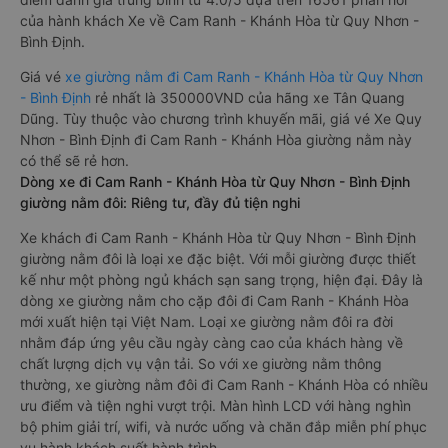
của hành khách Xe về Cam Ranh - Khánh Hòa từ Quy Nhơn -
Bình Định.
Giá vé
xe giường nằm đi Cam Ranh - Khánh Hòa từ Quy Nhơn
- Bình Định
rẻ nhất là 350000VND của hãng xe Tân Quang
Dũng. Tùy thuộc vào chương trình khuyến mãi, giá vé Xe Quy
Nhơn - Bình Định đi Cam Ranh - Khánh Hòa giường nằm này
có thể sẽ rẻ hơn.
Dòng xe đi Cam Ranh - Khánh Hòa từ Quy Nhơn - Bình Định
giường nằm đôi: Riêng tư, đầy đủ tiện nghi
Xe khách đi Cam Ranh - Khánh Hòa từ Quy Nhơn - Bình Định
giường nằm đôi là loại xe đặc biệt. Với mỗi giường được thiết
kế như một phòng ngủ khách sạn sang trọng, hiện đại. Đây là
dòng xe giường nằm cho cặp đôi đi Cam Ranh - Khánh Hòa
mới xuất hiện tại Việt Nam. Loại xe giường nằm đôi ra đời
nhằm đáp ứng yêu cầu ngày càng cao của khách hàng về
chất lượng dịch vụ vận tải. So với xe giường nằm thông
thường, xe giường nằm đôi đi Cam Ranh - Khánh Hòa có nhiều
ưu điểm và tiện nghi vượt trội. Màn hình LCD với hàng nghìn
bộ phim giải trí, wifi, và nước uống và chăn đắp miễn phí phục
vụ hành khách suốt hành trình.