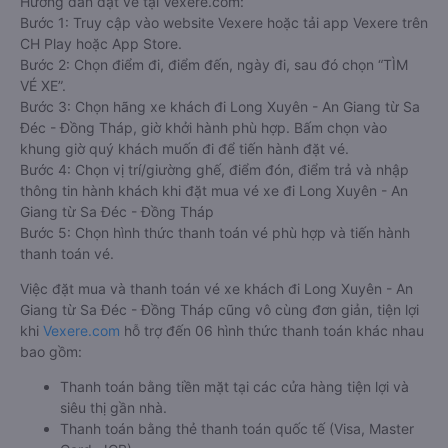
Hướng dẫn đặt vé tại Vexere.com:
Bước 1: Truy cập vào website Vexere hoặc tải app Vexere trên
CH Play hoặc App Store.
Bước 2: Chọn điểm đi, điểm đến, ngày đi, sau đó chọn “TÌM
VÉ XE”.
Bước 3: Chọn hãng xe khách đi Long Xuyên - An Giang từ Sa
Đéc - Đồng Tháp, giờ khởi hành phù hợp. Bấm chọn vào
khung giờ quý khách muốn đi để tiến hành đặt vé.
Bước 4: Chọn vị trí/giường ghế, điểm đón, điểm trả và nhập
thông tin hành khách khi đặt mua vé xe đi Long Xuyên - An
Giang từ Sa Đéc - Đồng Tháp
Bước 5: Chọn hình thức thanh toán vé phù hợp và tiến hành
thanh toán vé.
Việc đặt mua và thanh toán vé xe khách đi Long Xuyên - An
Giang từ Sa Đéc - Đồng Tháp cũng vô cùng đơn giản, tiện lợi
khi
Vexere.com
hỗ trợ đến 06 hình thức thanh toán khác nhau
bao gồm:
Thanh toán bằng tiền mặt tại các cửa hàng tiện lợi và
siêu thị gần nhà.
Thanh toán bằng thẻ thanh toán quốc tế (Visa, Master