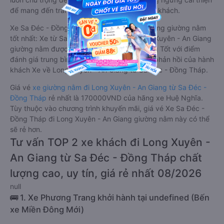
để mang đến trải nghiệm hoàn hảo cho hành khách.
Xe Sa Đéc - Đồng Tháp Long Xuyên - An Giang giường nằm
tốt nhất: Xe từ Sa Đéc - Đồng Tháp đi Long Xuyên - An Giang
giường nằm được đánh giá chung chất lượng Tốt với điểm
đánh giá trung bình từ 4.4/5 dựa trên 4941 phản hồi của hành
khách Xe về Long Xuyên - An Giang từ Sa Đéc - Đồng Tháp.
Giá vé
xe giường nằm đi Long Xuyên - An Giang từ Sa Đéc -
Đồng Tháp
rẻ nhất là 170000VND của hãng xe Huệ Nghĩa.
Tùy thuộc vào chương trình khuyến mãi, giá vé Xe Sa Đéc -
Đồng Tháp đi Long Xuyên - An Giang giường nằm này có thể
sẽ rẻ hơn.
Tư vấn TOP 2 xe khách đi Long Xuyên -
An Giang từ Sa Đéc - Đồng Tháp chất
lượng cao, uy tín, giá rẻ nhất 08/2026
null
🚌 1. Xe Phương Trang khởi hành tại undefined (Bến
xe Miền Đông Mới)