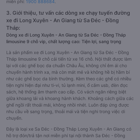
miễn phí:
1900 888684
.
3. Giới thiệu, tư vấn các dòng xe chạy tuyến đường
xe đi Long Xuyên - An Giang từ Sa Đéc - Đồng
Tháp:
Dòng xe đi Long Xuyên - An Giang từ Sa Đéc - Đồng Tháp
limousine 9 chỗ vip, chất lượng cao: Tiện lợi, sang trọng
Là sản phẩm xe đi Long Xuyên - An Giang từ Sa Đéc - Đồng
Tháp limousine 9 chỗ cải tiến từ xe 16 chỗ. Nội thất được làm
lại với các ghế bọc da chuẩn Châu Âu, không chỉ êm ái cho
chuyến hành trình xa, mà còn mát mẻ và không hề bị hầm bí
như các ghế bọc da bình thường. Kèm theo các ghế có nhiều
tiện nghi hiện đại như ti-vi, tủ lạnh mini, ổ cắm usb, đèn đọc
sách, hệ thống âm thanh cao cấp. Có vách ngăn riêng biệt
giữa khoang lái và khoang hành khách. Khoảng cách giữa các
ghế ngồi rất thoải mái, không nhồi nhét. Luôn đáp ứng được
nhu cầu về sang trọng, thoải mái và tiện nghi trong việc di
chuyển.
Đây là loại xe Sa Đéc - Đồng Tháp Long Xuyên - An Giang có
hỗ trợ đón/trả tận nơi miễn phí tại nội thành Sa Đéc - Đồng