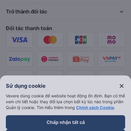
keyboard_arrow_down
Trở thành đối tác
Đối tác thanh toán
close
Sử dụng cookie
Vexere dùng cookie để website hoạt động ổn định. Bạn có thể
xem chi tiết hoặc thay đổi lựa chọn bất kỳ lúc nào trong phần
Quản lý cookie. Tìm hiểu thêm trong
Chính sách Cookie
.
Chấp nhận tất cả