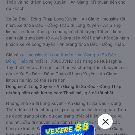
Tháp và nội thành Long Xuyên - An Giang, rất thuận tiện cho
du khách.
Xe Sa Đéc - Đồng Tháp Long Xuyên - An Giang limousine tốt
nhất: Xe từ Sa Đéc - Đồng Tháp đi Long Xuyên - An Giang
limousine được đánh giá chung có chất lượng Tốt với điểm
đánh giá trung bình từ 4.4/5 dựa trên 4941 phản hồi của hành
khách Xe về Long Xuyên - An Giang từ Sa Đéc - Đồng Tháp.
Giá vé
xe limousine đi Long Xuyên - An Giang từ Sa Đéc -
Đồng Tháp
rẻ nhất là 170000VND của hãng xe Huệ Nghĩa.
Tùy thuộc vào vị trí ngồi của bạn và chương trình khuyến mãi,
giá vé Xe Sa Đéc - Đồng Tháp đi Long Xuyên - An Giang
limousine này có thể sẽ rẻ hơn
Dòng xe đi Long Xuyên - An Giang từ Sa Đéc - Đồng Tháp
giường nằm chất lượng cao: Thoải mái, giá cả tốt nhất
Những nhà xe đi Long Xuyên - An Giang từ Sa Đéc - Đồng
Tháp đều sở hữu những xe giường nằm chất lượng cao. Trên
xe được trang bị đầy đủ các trang thiết bị hiện đại phục vụ
cho nhu cầu di chuyển của hành khách. Bên cạnh đó, các
hãng xe khách Sa Đéc - Đồng Tháp Long Xuyên - An Giang
luôn chú trọng đến chất lượng dịch vụ, không ngừng cải thiện