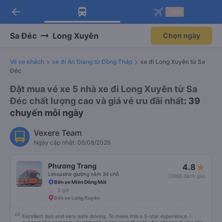
arrow_back
Tải app Vexere ngay!
Tải app Vexere
-30k
Mở app
Mở app
Nhận ưu đãi thành viên độc
-30k/ghế khi đặt vé máy bay qua
quyền
app
Sa Đéc
Long Xuyên
Chọn ngày
Vé xe khách
xe đi An Giang từ Đồng Tháp
xe đi Long Xuyên từ Sa
Đéc
Đặt mua vé xe 5 nhà xe đi Long Xuyên từ Sa
Đéc chất lượng cao và giá vé ưu đãi nhất
: 39
chuyến mỗi ngày
Vexere Team
Ngày cập nhật: 06/08/2026
Phương Trang
4.8
Limousine giường nằm 34 chỗ
(3966 đánh giá)
Bến xe Miền Đông Mới
5 giờ
Bến xe Long Xuyên
Excellent bus and very safe driving. To make this a 5-star experience, I