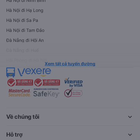
Hà Nội đi Ninh Bình
Hà Nội đi Hạ Long
Hà Nội đi Sa Pa
Hà Nội đi Tam Đảo
Đà Nẵng đi Hội An
Đà Nẵng đi Huế
Hải Phòng đi Hà Nội
Xem tất cả tuyến đường
keyboard_arrow_down
Về chúng tôi
keyboard_arrow_down
Hỗ trợ