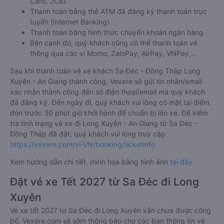
Card, JCB).
Thanh toán bằng thẻ ATM đã đăng ký thanh toán trực
tuyến (Internet Banking).
Thanh toán bằng hình thức chuyển khoản ngân hàng.
Bên cạnh đó, quý khách cũng có thể thanh toán vé
thông qua các ví Momo, ZaloPay, AirPay, VNPay,…
Sau khi thanh toán vé xe khách Sa Đéc - Đồng Tháp Long
Xuyên - An Giang thành công, Vexere sẽ gửi tin nhắn/email
xác nhận thành công đến số điện thoại/email mà quý khách
đã đăng ký. Đến ngày đi, quý khách vui lòng có mặt tại điểm
đón trước 30 phút giờ khởi hành để chuẩn bị lên xe. Để kiểm
tra tình trạng vé xe đi Long Xuyên - An Giang từ Sa Đéc -
Đồng Tháp đã đặt, quý khách vui lòng truy cập
https://vexere.com/vi-VN/booking/ticketinfo
Xem hướng dẫn chi tiết, minh họa bằng hình ảnh
tại đây.
Đặt vé xe Tết 2027 từ Sa Đéc đi Long
Xuyên
Vé xe tết 2027 từ Sa Đéc đi Long Xuyên vẫn chưa được công
bố. Vexere.com sẽ sớm thông báo cho các bạn thông tin vé