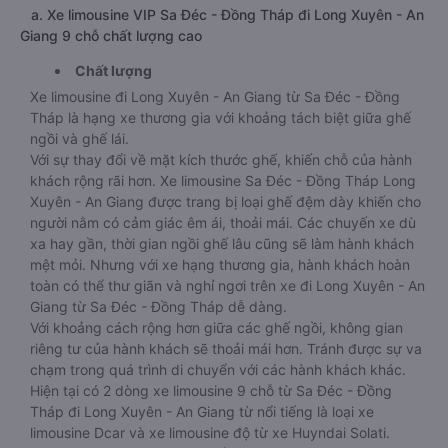
a. Xe limousine VIP Sa Đéc - Đồng Tháp đi Long Xuyên - An
Giang 9 chỗ chất lượng cao
Chất lượng
Xe limousine đi Long Xuyên - An Giang từ Sa Đéc - Đồng
Tháp là hạng xe thương gia với khoảng tách biệt giữa ghế
ngồi và ghế lái.
Với sự thay đổi về mặt kích thước ghế, khiến chỗ của hành
khách rộng rãi hơn. Xe limousine Sa Đéc - Đồng Tháp Long
Xuyên - An Giang được trang bị loại ghế đệm dày khiến cho
người nằm có cảm giác êm ái, thoải mái. Các chuyến xe dù
xa hay gần, thời gian ngồi ghế lâu cũng sẽ làm hành khách
mệt mỏi. Nhưng với xe hạng thương gia, hành khách hoàn
toàn có thể thư giãn và nghỉ ngơi trên xe đi Long Xuyên - An
Giang từ Sa Đéc - Đồng Tháp dễ dàng.
Với khoảng cách rộng hơn giữa các ghế ngồi, không gian
riêng tư của hành khách sẽ thoải mái hơn. Tránh được sự va
chạm trong quá trình di chuyển với các hành khách khác.
Hiện tại có 2 dòng xe limousine 9 chỗ từ Sa Đéc - Đồng
Tháp đi Long Xuyên - An Giang từ nổi tiếng là loại xe
limousine Dcar và xe limousine độ từ xe Huyndai Solati.