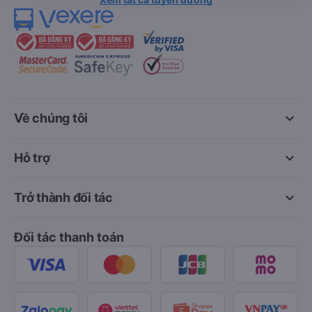
keyboard_arrow_down
Về chúng tôi
keyboard_arrow_down
Hỗ trợ
keyboard_arrow_down
Trở thành đối tác
Đối tác thanh toán