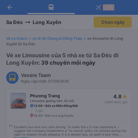
arrow_back
Tải app Vexere ngay!
Tải app Vexere
-30k
Mở app
Mở app
Nhận ưu đãi thành viên độc
-30k/ghế khi đặt vé máy bay qua
quyền
app
Sa Đéc
Long Xuyên
Chọn ngày
Vé xe khách
xe đi An Giang từ Đồng Tháp
xe limousine đi Long
Xuyên từ Sa Đéc
Vé xe Limousine của 5 nhà xe từ Sa Đéc đi
Long Xuyên
: 39 chuyến mỗi ngày
Vexere Team
Ngày cập nhật: 07/08/2026
Phương Trang
4.8
Limousine giường nằm 34 chỗ
(3966 đánh giá)
13:00 • Bến xe Miền Đông Mới
5 giờ
18:00 • Bến xe Long Xuyên
Excellent bus and very safe driving. To make this a 5-star experience, I
suggest the company implements a "no sound" policy for phones during the
night to respect those sleeping. It is a sleeper bus, so quiet is key! Also,