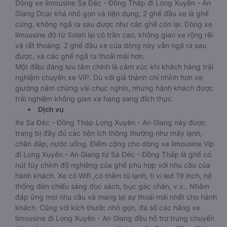
Dòng xe limousine Sa Đéc - Đồng Tháp đi Long Xuyên - An
Giang Dcar khá nhỏ gọn và tiện dụng, 2 ghế đầu xe là ghế
cứng, không ngã ra sau được như các ghế còn lại. Dòng xe
limousine độ từ Solati lại có trần cao, không gian xe rộng rãi
và rất thoáng. 2 ghế đầu xe của dòng này vẫn ngã ra sau
được, và các ghế ngã ra thoải mái hơn.
Một điều đáng lưu tâm chính là cảm xúc khi khách hàng trải
nghiệm chuyến xe VIP. Dù với giá thành chỉ nhỉnh hơn xe
giường nằm chừng vài chục nghìn, nhưng hành khách được
trải nghiệm không gian xe hạng sang đích thực.
Dịch vụ
Xe Sa Đéc - Đồng Tháp Long Xuyên - An Giang này được
trang bị đầy đủ các tiện ích thông thường như máy lạnh,
chăn đắp, nước uống. Điểm cộng cho dòng xe limousine Vip
đi Long Xuyên - An Giang từ Sa Đéc - Đồng Tháp là ghế có
nút tùy chỉnh độ nghiêng của ghế phù hợp với nhu cầu của
hành khách. Xe có Wifi ,có thêm tủ lạnh, ti vi led 19 inch, hệ
thống đèn chiếu sáng đọc sách, bục gác chân, v.v.. Nhằm
đáp ứng mọi nhu cầu và mang lại sự thoải mái nhất cho hành
khách. Cũng với kích thước nhỏ gọn, đa số các hãng xe
limousine đi Long Xuyên - An Giang đều hỗ trợ trung chuyển