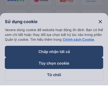
close
Sử dụng cookie
Vexere dùng cookie để website hoạt động ổn định. Bạn có thể
xem chi tiết hoặc thay đổi lựa chọn bất kỳ lúc nào trong phần
Quản lý cookie. Tìm hiểu thêm trong
Chính sách Cookie
.
Chấp nhận tất cả
Tùy chọn cookie
Từ chối
Theo dõi chúng tôi trên
Facebook
Tiktok
Youtube
Công ty TNHH Thương Mại Dịch Vụ Vexere