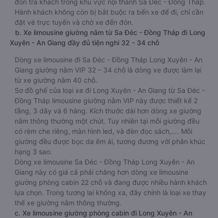
đón trả khách trong khu vực nội thành Sa Đéc - Đồng Tháp.
Hành khách không còn bị bắt buộc ra bến xe để đi, chỉ cần
đặt vé trực tuyến và chờ xe đến đón.
b. Xe limousine giường nằm từ Sa Đéc - Đồng Tháp đi Long
Xuyên - An Giang đầy đủ tiện nghi 32 - 34 chỗ
Dòng xe limousine đi Sa Đéc - Đồng Tháp Long Xuyên - An
Giang giường nằm VIP 32 – 34 chỗ là dòng xe được làm lại
từ xe giường nằm 40 chỗ.
Sơ đồ ghế của loại xe đi Long Xuyên - An Giang từ Sa Đéc -
Đồng Tháp limousine giường nằm VIP này được thiết kế 2
tầng, 3 dãy và 6 hàng. Kích thước dài hơn dòng xe giường
nằm thông thường một chút. Tuy nhiên tại mỗi giường đều
có rèm che riêng, màn hình led, và đèn đọc sách,…. Mỗi
giường đều được bọc da êm ái, tương đương với phân khúc
hạng 3 sao.
Dòng xe limousine Sa Đéc - Đồng Tháp Long Xuyên - An
Giang này có giá cả phải chăng hơn dòng xe limousine
giường phòng cabin 22 chỗ và đang được nhiều hành khách
lựa chọn. Trong tương lai không xa, đây chính là loại xe thay
thế xe giường nằm thông thường.
c. Xe limousine giường phòng cabin đi Long Xuyên - An