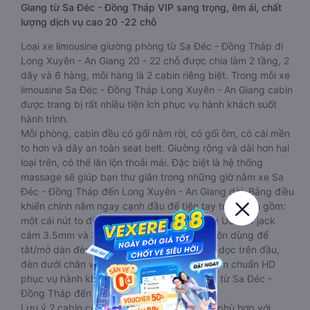
Giang từ Sa Đéc - Đồng Tháp VIP sang trọng, êm ái, chất
lượng dịch vụ cao 20 -22 chỗ
Loại xe limousine giường phòng từ Sa Đéc - Đồng Tháp đi
Long Xuyên - An Giang 20 - 22 chỗ được chia làm 2 tầng, 2
dãy và 6 hàng, mỗi hàng là 2 cabin riêng biệt. Trong mỗi xe
limousine Sa Đéc - Đồng Tháp Long Xuyên - An Giang cabin
được trang bị rất nhiều tiện ích phục vụ hành khách suốt
hành trình.
Mỗi phòng, cabin đều có gối nằm rời, có gối ôm, có cái mền
to hơn và dây an toàn seat belt. Giường rộng và dài hơn hai
loại trên, có thể lăn lộn thoải mái. Đặc biệt là hệ thống
massage sẽ giúp bạn thư giãn trong những giờ nằm xe Sa
Đéc - Đồng Tháp đến Long Xuyên - An Giang dài. Bảng điều
khiển chính nằm ngay cạnh đầu để tiện tay tuỳ chỉnh gồm:
một cái nút to đùng để gọi tiếp viên, 2 cổng USB , 1 jack
cắm 3.5mm và 3 cái nút có biểu tượng nguồn dùng để
tắt/mở dàn đèn chính của buồng nằm chạy dọc trên đầu,
đèn dưới chân và màn hình tv có đầy đủ phim chuẩn HD
phục vụ hành khách giải trí trong chuyến đi từ Sa Đéc -
Đồng Tháp đến Long Xuyên - An Giang.
Lưu ý 2 cabin cuối thường thiết kế nhỏ hơn phù hợp với