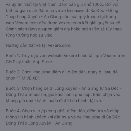
và uy tín nhất tại Việt Nam, đảm bảo giữ chỗ 100%. Đối với
bất cứ giao dịch đặt mua vé xe limousine đi Sa Đéc - Đồng
Tháp Long Xuyên - An Giang nào của quý khách tại trang
web Vexere.com đều được Vexere cam kết giải quyết sự cố.
Chính sách tặng coupon giảm giá hoặc hoàn tiền sẽ tùy theo
từng trường hợp sự việc.
Hướng dẫn đặt vé tại Vexere.com:
Bước 1: Truy cập vào website Vexere hoặc tải app Vexere trên
CH Play hoặc App Store.
Bước 2: Chọn limousine điểm đi, điểm đến, ngày đi, sau đó
chọn “TÌM VÉ XE”.
Bước 3: Chọn hãng xe đi Long Xuyên - An Giang từ Sa Đéc -
Đồng Tháp limousine, giờ khởi hành phù hợp. Bấm chọn vào
khung giờ quý khách muốn đi để tiến hành đặt vé.
Bước 4: Chọn vị trí/giường ghế, điểm đón, điểm trả và nhập
thông tin hành khách khi đặt mua vé xe limousine đi Sa Đéc -
Đồng Tháp Long Xuyên - An Giang