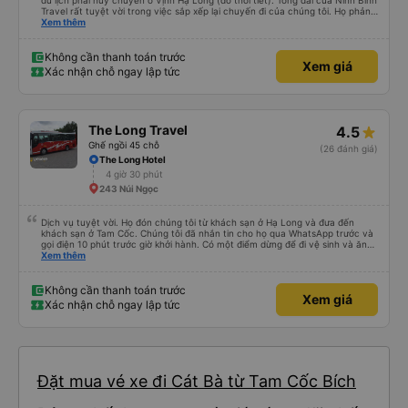
du lịch phải hủy chuyến ở Vịnh Hạ Long (do thời tiết). Tổng đài của Ninh Bình
Travel rất tuyệt vời trong việc sắp xếp lại chuyến đi của chúng tôi. Họ phản
hồi rất nhanh và cập nhật trực tiếp cho tôi qua WhatsApp. Chúng tôi rất tự
Xem thêm
tin khi có thể liên hệ trực tiếp với ai đó và họ trả lời trong vòng vài phút. Cảm
ơn bạn.
Không cần thanh toán trước
Xem giá
Xác nhận chỗ ngay lập tức
The Long Travel
4.5
Ghế ngồi 45 chỗ
(26 đánh giá)
The Long Hotel
4 giờ 30 phút
243 Núi Ngọc
Dịch vụ tuyệt vời. Họ đón chúng tôi từ khách sạn ở Hạ Long và đưa đến
khách sạn ở Tam Cốc. Chúng tôi đã nhắn tin cho họ qua WhatsApp trước và
gọi điện 10 phút trước giờ khởi hành. Có một điểm dừng để đi vệ sinh và ăn
nhẹ. Họ cung cấp một chai nước 0,5 lít. Xe buýt lớn và chỗ ngồi khá thoải
Xem thêm
mái. Chuyến đi mất hơn bốn tiếng.
Không cần thanh toán trước
Xem giá
Xác nhận chỗ ngay lập tức
Đặt mua vé xe đi Cát Bà từ Tam Cốc Bích