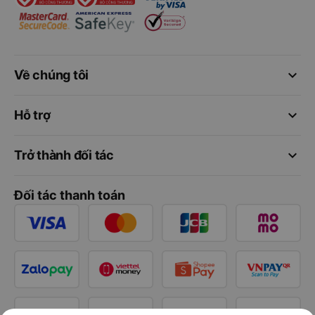
keyboard_arrow_down
Về chúng tôi
keyboard_arrow_down
Hỗ trợ
keyboard_arrow_down
Trở thành đối tác
Đối tác thanh toán