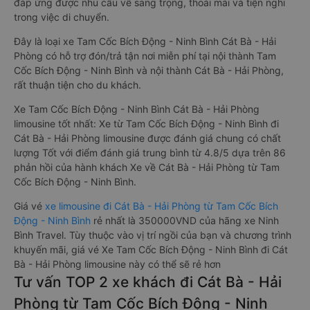
đáp ứng được nhu cầu về sang trọng, thoải mái và tiện nghi
trong việc di chuyển.
Đây là loại xe Tam Cốc Bích Động - Ninh Bình Cát Bà - Hải
Phòng có hỗ trợ đón/trả tận nơi miễn phí tại nội thành Tam
Cốc Bích Động - Ninh Bình và nội thành Cát Bà - Hải Phòng,
rất thuận tiện cho du khách.
Xe Tam Cốc Bích Động - Ninh Bình Cát Bà - Hải Phòng
limousine tốt nhất: Xe từ Tam Cốc Bích Động - Ninh Bình đi
Cát Bà - Hải Phòng limousine được đánh giá chung có chất
lượng Tốt với điểm đánh giá trung bình từ 4.8/5 dựa trên 86
phản hồi của hành khách Xe về Cát Bà - Hải Phòng từ Tam
Cốc Bích Động - Ninh Bình.
Giá vé
xe limousine đi Cát Bà - Hải Phòng từ Tam Cốc Bích
Động - Ninh Bình
rẻ nhất là 350000VND của hãng xe Ninh
Bình Travel. Tùy thuộc vào vị trí ngồi của bạn và chương trình
khuyến mãi, giá vé Xe Tam Cốc Bích Động - Ninh Bình đi Cát
Bà - Hải Phòng limousine này có thể sẽ rẻ hơn
Tư vấn TOP 2 xe khách đi Cát Bà - Hải
Phòng từ Tam Cốc Bích Động - Ninh