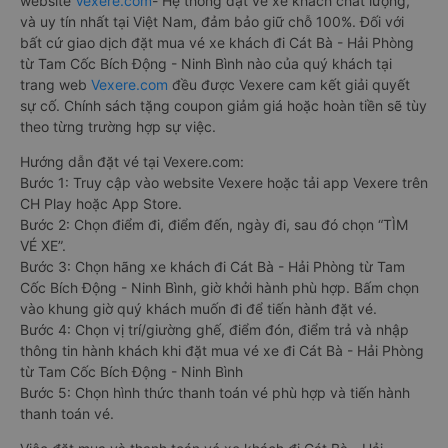
website
Vexere.com
- Hệ thống đặt vé xe khách chất lượng,
và uy tín nhất tại Việt Nam, đảm bảo giữ chỗ 100%. Đối với
bất cứ giao dịch đặt mua vé xe khách đi Cát Bà - Hải Phòng
từ Tam Cốc Bích Động - Ninh Bình nào của quý khách tại
trang web
Vexere.com
đều được Vexere cam kết giải quyết
sự cố. Chính sách tặng coupon giảm giá hoặc hoàn tiền sẽ tùy
theo từng trường hợp sự việc.
Hướng dẫn đặt vé tại Vexere.com:
Bước 1: Truy cập vào website Vexere hoặc tải app Vexere trên
CH Play hoặc App Store.
Bước 2: Chọn điểm đi, điểm đến, ngày đi, sau đó chọn “TÌM
VÉ XE”.
Bước 3: Chọn hãng xe khách đi Cát Bà - Hải Phòng từ Tam
Cốc Bích Động - Ninh Bình, giờ khởi hành phù hợp. Bấm chọn
vào khung giờ quý khách muốn đi để tiến hành đặt vé.
Bước 4: Chọn vị trí/giường ghế, điểm đón, điểm trả và nhập
thông tin hành khách khi đặt mua vé xe đi Cát Bà - Hải Phòng
từ Tam Cốc Bích Động - Ninh Bình
Bước 5: Chọn hình thức thanh toán vé phù hợp và tiến hành
thanh toán vé.