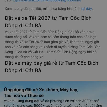
cập
https://vexere.com/vi-VN/booking/ticketinfo
Xem hướng dẫn chi tiết, minh họa bằng hình ảnh
tại đây.
Đặt vé xe Tết 2027 từ Tam Cốc Bích
Động đi Cát Bà
Vé xe tết 2027 từ Tam Cốc Bích Động đi Cát Bà vẫn chưa
được công bố. Vexere.com sẽ sớm thông báo cho các bạn
thông tin vé xe Tết 2027 bao gồm giá vé, lịch trình, ngày giờ
bán vé của các hãng xe khách đi tuyến đường Tam Cốc Bích
Động - Cát Bà và Cát Bà - Tam Cốc Bích Động ngay khi có
thông tin từ các hãng xe.
Đặt vé máy bay giá rẻ từ Tam Cốc Bích
Động đi Cát Bà
Ứng dụng đặt vé Xe khách, Máy bay,
Tàu hoả và Thuê xe
Vexere - ứng dụng đặt vé đa phương tiện với hơn 3000+ nhà
xe chất lượng cao, 5000+ tuyến đường toàn quốc, tất cả hãng