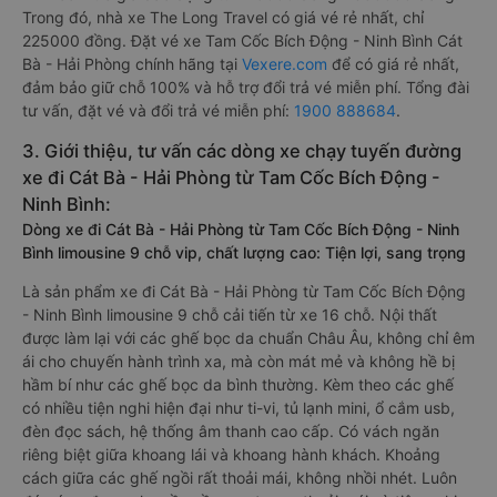
Trong đó, nhà xe The Long Travel có giá vé rẻ nhất, chỉ
225000 đồng. Đặt vé xe Tam Cốc Bích Động - Ninh Bình Cát
Bà - Hải Phòng chính hãng tại
Vexere.com
để có giá rẻ nhất,
đảm bảo giữ chỗ 100% và hỗ trợ đổi trả vé miễn phí. Tổng đài
tư vấn, đặt vé và đổi trả vé miễn phí:
1900 888684
.
3. Giới thiệu, tư vấn các dòng xe chạy tuyến đường
xe đi Cát Bà - Hải Phòng từ Tam Cốc Bích Động -
Ninh Bình:
Dòng xe đi Cát Bà - Hải Phòng từ Tam Cốc Bích Động - Ninh
Bình limousine 9 chỗ vip, chất lượng cao: Tiện lợi, sang trọng
Là sản phẩm xe đi Cát Bà - Hải Phòng từ Tam Cốc Bích Động
- Ninh Bình limousine 9 chỗ cải tiến từ xe 16 chỗ. Nội thất
được làm lại với các ghế bọc da chuẩn Châu Âu, không chỉ êm
ái cho chuyến hành trình xa, mà còn mát mẻ và không hề bị
hầm bí như các ghế bọc da bình thường. Kèm theo các ghế
có nhiều tiện nghi hiện đại như ti-vi, tủ lạnh mini, ổ cắm usb,
đèn đọc sách, hệ thống âm thanh cao cấp. Có vách ngăn
riêng biệt giữa khoang lái và khoang hành khách. Khoảng
cách giữa các ghế ngồi rất thoải mái, không nhồi nhét. Luôn