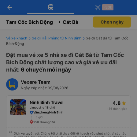
arrow_back
Tải app Vexere ngay!
Tải app Vexere
-30k
Mở app
Mở app
Nhận ưu đãi thành viên độc
-30k/ghế khi đặt vé máy bay qua
quyền
app
Tam Cốc Bích Động
Cát Bà
Chọn ngày
Vé xe khách
xe đi Hải Phòng từ Ninh Bình
xe đi Cát Bà từ Tam Cốc
Bích Động
Đặt mua vé xe 5 nhà xe đi Cát Bà từ Tam Cốc
Bích Động chất lượng cao và giá vé ưu đãi
nhất
: 6 chuyến mỗi ngày
Vexere Team
Ngày cập nhật: 09/08/2026
Ninh Bình Travel
4.8
Limousine 18 chỗ
(86 đánh giá)
Văn phòng Ninh Bình
5 giờ
258 Đường 1/4
Dịch vụ tuyệt vời. Chúng tôi phải thay đổi kế hoạch vào phút chót vì các tàu