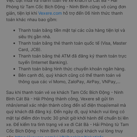
Việc đặt mua và thanh toán vé xe khách đi Cát Bà - Hải
Phòng từ Tam Cốc Bích Động - Ninh Bình cũng vô cùng đơn
giản, tiện lợi khi
Vexere.com
hỗ trợ đến 06 hình thức thanh
toán khác nhau bao gồm:
Thanh toán bằng tiền mặt tại các cửa hàng tiện lợi và
siêu thị gần nhà.
Thanh toán bằng thẻ thanh toán quốc tế (Visa, Master
Card, JCB).
Thanh toán bằng thẻ ATM đã đăng ký thanh toán trực
tuyến (Internet Banking).
Thanh toán bằng hình thức chuyển khoản ngân hàng.
Bên cạnh đó, quý khách cũng có thể thanh toán vé
thông qua các ví Momo, ZaloPay, AirPay, VNPay,…
Sau khi thanh toán vé xe khách Tam Cốc Bích Động - Ninh
Bình Cát Bà - Hải Phòng thành công, Vexere sẽ gửi tin
nhắn/email xác nhận thành công đến số điện thoại/email mà
quý khách đã đăng ký. Đến ngày đi, quý khách vui lòng có
mặt tại điểm đón trước 30 phút giờ khởi hành để chuẩn bị lên
xe. Để kiểm tra tình trạng vé xe đi Cát Bà - Hải Phòng từ Tam
Cốc Bích Động - Ninh Bình đã đặt, quý khách vui lòng truy