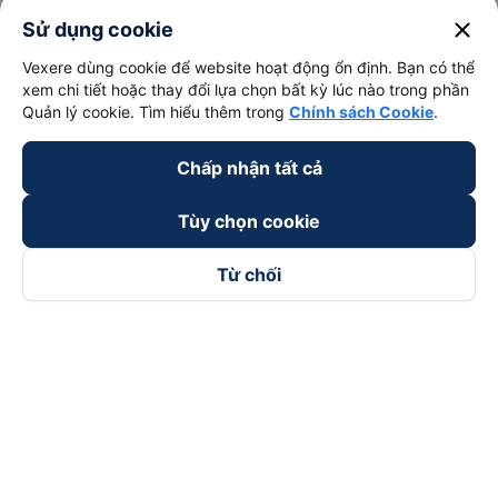
close
Sử dụng cookie
Vexere dùng cookie để website hoạt động ổn định. Bạn có thể
xem chi tiết hoặc thay đổi lựa chọn bất kỳ lúc nào trong phần
Quản lý cookie. Tìm hiểu thêm trong
Chính sách Cookie
.
Chấp nhận tất cả
Tùy chọn cookie
Từ chối
Theo dõi chúng tôi trên
Facebook
Tiktok
Youtube
Công ty TNHH Thương Mại Dịch Vụ Vexere
Địa chỉ đăng ký kinh doanh: 8C Chữ Đồng Tử, Phường Tân
Sơn Nhất, TP. Hồ Chí Minh, Việt Nam
Địa chỉ
:
Lầu 2, toà nhà H3 Circo Hoàng Diệu, 384 Hoàng Diệu,