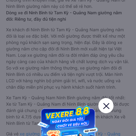
Ninh Bình giường nằm này có thể sẽ rẻ hơn.
Dòng xe đi Ninh Bình từ Tam Kỳ - Quảng Nam giường nằm
đôi: Riêng tư, đầy đủ tiện nghi
Xe khách đi Ninh Bình từ Tam Kỳ - Quảng Nam giường nằm
đôi là loại xe đặc biệt. Với mỗi giường được thiết kế như một
phòng ngủ khách sạn sang trọng, hiện đại. Đây là dòng xe
giường nằm cho cặp đôi đi Ninh Bình mới xuất hiện tại Việt
Nam. Loại xe giường nằm đôi ra đời nhằm đáp ứng yêu cầu
ngày càng cao của khách hàng về chất lượng dịch vụ vận tải.
So với xe giường nằm thông thường, xe giường nằm đôi đi
Ninh Bình có nhiều ưu điểm và tiện nghi vượt trội. Màn hình
LCD với hàng nghìn bộ phim giải trí, wifi, và nước uống và
chăn đắp miễn phí phục vụ hành khách suốt hành trình.
Xe Tam Kỳ - Quảng Nam Ninh Bình giường nằm đôi tốt nhất:
Xe từ Tam Kỳ - Quảng Nam đi Ninh Bình giường nằm đôi được
đánh giá chung có chất lượng Tốt với điểm đánh giá trung
bình từ 4.7/5 dựa trên 3283 phản hồi của hành khách Xe về
Ninh Bình từ Tam Kỳ - Quảng Nam.
Giá vé
xe giường nằm đôi đi Ninh Bình từ Tam Kỳ - Quảng