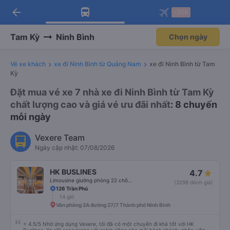
arrow_back
Tải app Vexere ngay!
Tải app Vexere
-30k
Mở app
Mở app
Nhận ưu đãi thành viên độc
-30k/ghế khi đặt vé máy bay qua
quyền
app
Tam Kỳ
Ninh Bình
Chọn ngày
Vé xe khách
xe đi Ninh Bình từ Quảng Nam
xe đi Ninh Bình từ Tam
Kỳ
Đặt mua vé xe 7 nhà xe đi Ninh Bình từ Tam Kỳ
chất lượng cao và giá vé ưu đãi nhất
: 8 chuyến
mỗi ngày
Vexere Team
Ngày cập nhật: 07/08/2026
HK BUSLINES
4.7
Limousine giường phòng 22 chỗ (WC)
(3298 đánh giá)
126 Trần Phú
14 giờ
Văn phòng 2A đường 27/7 Thành phố Ninh Bình
⭐ 4.5/5 Nhờ ứng dụng Vexere, tôi đã có một chuyến đi khá tốt với HK