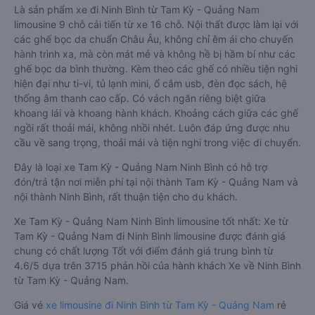
Là sản phẩm xe đi Ninh Bình từ Tam Kỳ - Quảng Nam
limousine 9 chỗ cải tiến từ xe 16 chỗ. Nội thất được làm lại với
các ghế bọc da chuẩn Châu Âu, không chỉ êm ái cho chuyến
hành trình xa, mà còn mát mẻ và không hề bị hầm bí như các
ghế bọc da bình thường. Kèm theo các ghế có nhiều tiện nghi
hiện đại như ti-vi, tủ lạnh mini, ổ cắm usb, đèn đọc sách, hệ
thống âm thanh cao cấp. Có vách ngăn riêng biệt giữa
khoang lái và khoang hành khách. Khoảng cách giữa các ghế
ngồi rất thoải mái, không nhồi nhét. Luôn đáp ứng được nhu
cầu về sang trọng, thoải mái và tiện nghi trong việc di chuyển.
Đây là loại xe Tam Kỳ - Quảng Nam Ninh Bình có hỗ trợ
đón/trả tận nơi miễn phí tại nội thành Tam Kỳ - Quảng Nam và
nội thành Ninh Bình, rất thuận tiện cho du khách.
Xe Tam Kỳ - Quảng Nam Ninh Bình limousine tốt nhất: Xe từ
Tam Kỳ - Quảng Nam đi Ninh Bình limousine được đánh giá
chung có chất lượng Tốt với điểm đánh giá trung bình từ
4.6/5 dựa trên 3715 phản hồi của hành khách Xe về Ninh Bình
từ Tam Kỳ - Quảng Nam.
Giá vé
xe limousine đi Ninh Bình từ Tam Kỳ - Quảng Nam
rẻ