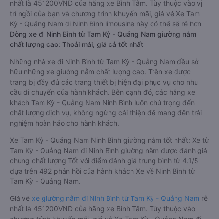
nhất là 451200VND của hãng xe Bình Tâm. Tùy thuộc vào vị
trí ngồi của bạn và chương trình khuyến mãi, giá vé Xe Tam
Kỳ - Quảng Nam đi Ninh Bình limousine này có thể sẽ rẻ hơn
Dòng xe đi Ninh Bình từ Tam Kỳ - Quảng Nam giường nằm
chất lượng cao: Thoải mái, giá cả tốt nhất
Những nhà xe đi Ninh Bình từ Tam Kỳ - Quảng Nam đều sở
hữu những xe giường nằm chất lượng cao. Trên xe được
trang bị đầy đủ các trang thiết bị hiện đại phục vụ cho nhu
cầu di chuyển của hành khách. Bên cạnh đó, các hãng xe
khách Tam Kỳ - Quảng Nam Ninh Bình luôn chú trọng đến
chất lượng dịch vụ, không ngừng cải thiện để mang đến trải
nghiệm hoàn hảo cho hành khách.
Xe Tam Kỳ - Quảng Nam Ninh Bình giường nằm tốt nhất: Xe từ
Tam Kỳ - Quảng Nam đi Ninh Bình giường nằm được đánh giá
chung chất lượng Tốt với điểm đánh giá trung bình từ 4.1/5
dựa trên 492 phản hồi của hành khách Xe về Ninh Bình từ
Tam Kỳ - Quảng Nam.
Giá vé
xe giường nằm đi Ninh Bình từ Tam Kỳ - Quảng Nam
rẻ
nhất là 451200VND của hãng xe Bình Tâm. Tùy thuộc vào
chương trình khuyến mãi, giá vé Xe Tam Kỳ - Quảng Nam đi