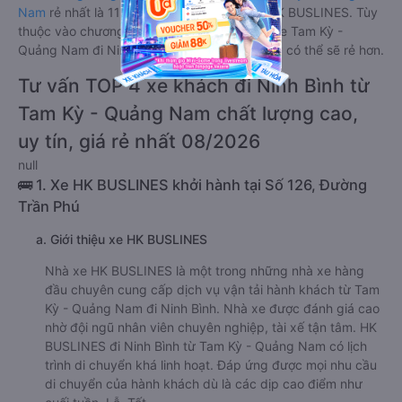
Nam
rẻ nhất là 1150000VND của hãng xe HK BUSLINES. Tùy
thuộc vào chương trình khuyến mãi, giá vé Xe Tam Kỳ -
Quảng Nam đi Ninh Bình giường nằm đôi này có thể sẽ rẻ hơn.
Tư vấn TOP 4 xe khách đi Ninh Bình từ
Tam Kỳ - Quảng Nam chất lượng cao,
uy tín, giá rẻ nhất 08/2026
null
🚌 1. Xe HK BUSLINES khởi hành tại Số 126, Đường
Trần Phú
a. Giới thiệu xe HK BUSLINES
Nhà xe HK BUSLINES là một trong những nhà xe hàng
đầu chuyên cung cấp dịch vụ vận tải hành khách từ Tam
Kỳ - Quảng Nam đi Ninh Bình. Nhà xe được đánh giá cao
nhờ đội ngũ nhân viên chuyên nghiệp, tài xế tận tâm. HK
BUSLINES đi Ninh Bình từ Tam Kỳ - Quảng Nam có lịch
trình di chuyển khá linh hoạt. Đáp ứng được mọi nhu cầu
di chuyển của hành khách dù là các dịp cao điểm như