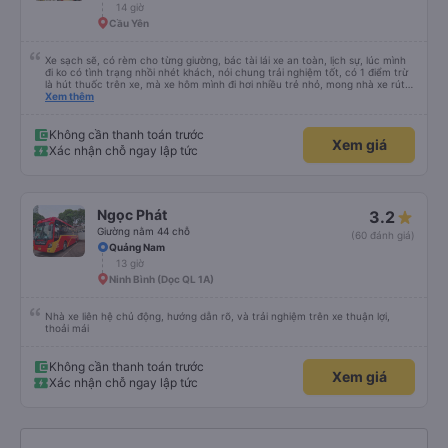
14 giờ
Cầu Yên
Xe sạch sẽ, có rèm cho từng giường, bác tài lái xe an toàn, lịch sự, lúc mình
đi ko có tình trạng nhồi nhét khách, nói chung trải nghiệm tốt, có 1 điểm trừ
là hút thuốc trên xe, mà xe hôm mình đi hơi nhiều trẻ nhỏ, mong nhà xe rút
kinh nghiệm khi đọc đc bình luận này
Xem thêm
Không cần thanh toán trước
Xem giá
Xác nhận chỗ ngay lập tức
Ngọc Phát
3.2
Giường nằm 44 chỗ
(60 đánh giá)
Quảng Nam
13 giờ
Ninh Bình (Dọc QL 1A)
Nhà xe liên hệ chủ động, hướng dẫn rõ, và trải nghiệm trên xe thuận lợi,
thoải mái
Không cần thanh toán trước
Xem giá
Xác nhận chỗ ngay lập tức