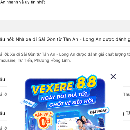
An nhanh và uy tín nhất
âu hỏi: Nhà xe đi Sài Gòn từ Tân An - Long An được đánh g
rả lời: Xe đi Sài Gòn từ Tân An - Long An được đánh giá chất lượng 
imousine, Tư Tiến, Phương Hồng Linh.
âu hỏi: Xe nào đi Sài Gòn có giá rẻ nhất?
rả lời: Vé xe rẻ nhất có mức giá là 130.000 đồng của nhà xe Hòa Th
âu hỏi: Có bao nhiêu nhà xe đang khai thác tuyến đường Tâ
ả lời: Hiện tại có 4 nhà xe khai thác tuyến đường.