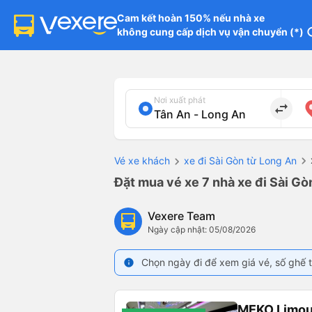
Cam kết hoàn 150% nếu nhà xe

không cung cấp dịch vụ vận chuyển (*)
in
Nơi xuất phát
import_export
Vé xe khách
xe đi Sài Gòn từ Long An
Đặt mua vé xe 7 nhà xe đi Sài Gò
Vexere Team
Ngày cập nhật: 05/08/2026
Chọn ngày đi để xem giá vé, số ghế t
info
MEKO Limou