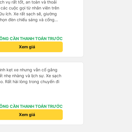
h vụ rất tốt, an toàn và thoải
à các cuộc gọi từ nhân viên trên
ữu ích. Xe rất sạch sẽ, giường
 chọn đèn chiếu sáng và cổng
iện. Nhân viên rất lịch sự và xe
ến. Cảm ơn!
ÔNG CẦN THANH TOÁN TRƯỚC
Xem giá
mình kẹt xe nhưng vẫn cố gắng
ất nhẹ nhàng và lịch sự. Xe sạch
o. Rất hài lòng trong chuyến đi
ÔNG CẦN THANH TOÁN TRƯỚC
Xem giá