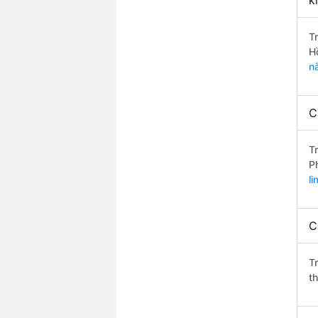
k
T
H
n
C
T
P
l
C
T
t