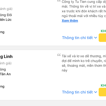
Công ty Tu Tien cung cấp dịc
mái. Thông tin về vị trí xe v
ánh giá)
xe trước khi đón khách rất h
hòng Đôi
ngủ thoải mái với nhiều tùy
Bến Lức
USB được đặt ở vị trí thuận t
Xem thêm
đến điểm đến sớm hơn dự ki
KH
ơng
keyboard_arrow_down
Thông tin chi tiết
g Linh
Tài xế và lơ xe dễ thương, 
đợi để mình ko trễ chuyến, r
ánh giá)
sẽ, thoáng mát, mền thơm th
hòng
này
 Tân An
KH
ơng
keyboard_arrow_down
Thông tin chi tiết