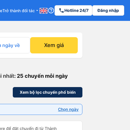
help_outline
phone
Hotline 24/7
Đăng nhập
re
Trở thành đối tác
arrow_drop_down
Xem giá
 ngày về
i nhất
: 25 chuyến mỗi ngày
Xem bộ lọc chuyến phổ biến
Chọn ngày
ere để đặt chuyến đi từ Thành