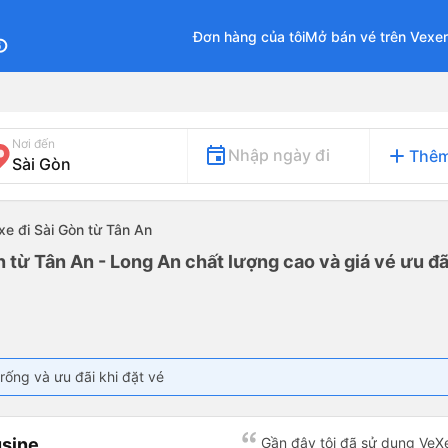
Đơn hàng của tôi
Mở bán vé trên Vexe
fo
Nơi đến
add
Nhập ngày đi
Thêm
xe đi Sài Gòn từ Tân An
n từ Tân An - Long An chất lượng cao và giá vé ưu đã
rống và ưu đãi khi đặt vé
sine
Gần đây tôi đã sử dụng VeX