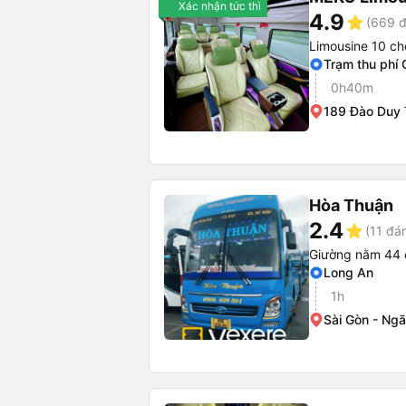
Xác nhận tức thì
4.9
star
(669 đ
Limousine 10 ch
Trạm thu phí 
0h40m
189 Đào Duy 
Hòa Thuận
2.4
star
(11 đá
Giường nằm 44 
Long An
1h
Sài Gòn - Ng