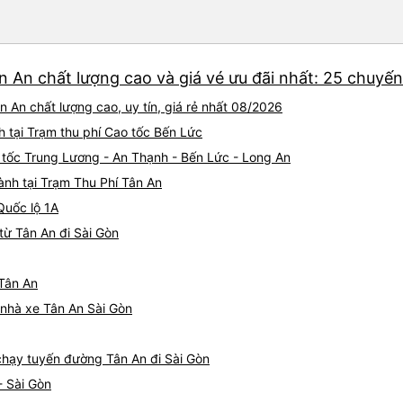
n An chất lượng cao và giá vé ưu đãi nhất: 25 chuyến
 An chất lượng cao, uy tín, giá rẻ nhất 08/2026
h tại Trạm thu phí Cao tốc Bến Lức
o tốc Trung Lương - An Thạnh - Bến Lức - Long An
ành tại Trạm Thu Phí Tân An
Quốc lộ 1A
từ Tân An đi Sài Gòn
 Tân An
á nhà xe Tân An Sài Gòn
 chạy tuyến đường Tân An đi Sài Gòn
- Sài Gòn