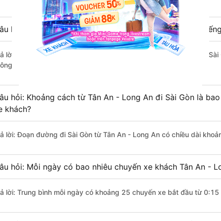
âu hỏi: Từ Tân An - Long An đi Sài Gòn mất bao nhiêu tiến
rả lời: Thời gian di chuyển bằng xe khách từ Tân An - Long An đi Sà
ông thuận lợi.
âu hỏi: Khoảng cách từ Tân An - Long An đi Sài Gòn là ba
e khách?
rả lời: Đoạn đường đi Sài Gòn từ Tân An - Long An có chiều dài kho
âu hỏi: Mỗi ngày có bao nhiêu chuyến xe khách Tân An - L
rả lời: Trung bình mỗi ngày có khoảng 25 chuyến xe bắt đầu từ 0:15