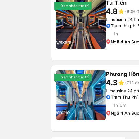
Tư Tiến
Xác nhận tức thì
4.8
star
(809 đ
Limousine 24 P
Trạm thu phí 
1h
Ngã 4 An Sư
Phương Hồn
Xác nhận tức thì
4.3
star
(712 đ
Limousine 24 p
Trạm Thu Phí
1h10m
Ngã 4 An Sư