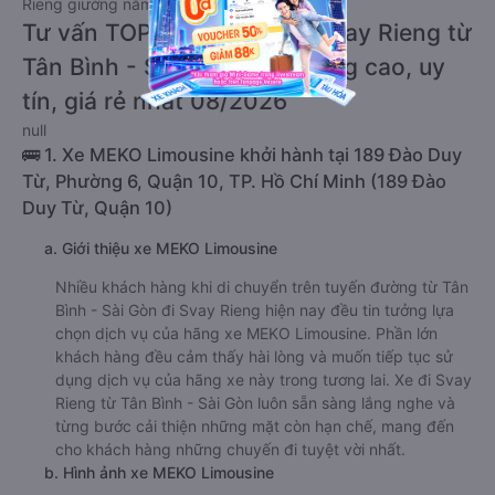
Rieng giường nằm này có thể sẽ rẻ hơn.
Tư vấn TOP 4 xe khách đi Svay Rieng từ
Tân Bình - Sài Gòn chất lượng cao, uy
tín, giá rẻ nhất 08/2026
null
🚌 1. Xe MEKO Limousine khởi hành tại 189 Đào Duy
Từ, Phường 6, Quận 10, TP. Hồ Chí Minh (189 Đào
Duy Từ, Quận 10)
a. Giới thiệu xe MEKO Limousine
Nhiều khách hàng khi di chuyển trên tuyến đường từ Tân
Bình - Sài Gòn đi Svay Rieng hiện nay đều tin tưởng lựa
chọn dịch vụ của hãng xe MEKO Limousine. Phần lớn
khách hàng đều cảm thấy hài lòng và muốn tiếp tục sử
dụng dịch vụ của hãng xe này trong tương lai. Xe đi Svay
Rieng từ Tân Bình - Sài Gòn luôn sẵn sàng lắng nghe và
từng bước cải thiện những mặt còn hạn chế, mang đến
cho khách hàng những chuyến đi tuyệt vời nhất.
b. Hình ảnh xe MEKO Limousine