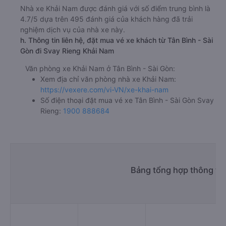
Khải Nam
Giờ xuất phát ở Tân Bình - Sài Gòn: 04:30, 05:00,
05:30, 07:00, 08:00, 09:00, 10:30, 12:00, 13:30,
14:30
Giờ đến nơi ở Svay Rieng: 8:12, 8:42, 9:12, 10:42,
11:42, 12:42, 14:12, 15:42, 17:12, 18:12
Thời gian chạy từ Tân Bình - Sài Gòn đi Svay Rieng
của nhà xe
Khải Nam
khoảng: 3.7 giờ
d. Các điểm đón khách của nhà xe Khải Nam
Văn phòng Khải Nam (Hồ Chí Minh)
e. Các điểm trả khách của nhà xe Khải Nam
Quán cơm Khải Nam
f. Giá vé giá xe khách đi Svay Rieng từ Tân Bình - Sài Gòn
Khải Nam
giường nằm 550000đ/vé
ghế ngồi 550000đ/vé