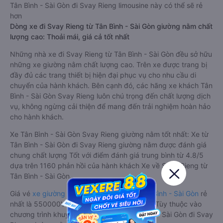
Tân Bình - Sài Gòn đi Svay Rieng limousine này có thể sẽ rẻ
hơn
Dòng xe đi Svay Rieng từ Tân Bình - Sài Gòn giường nằm chất
lượng cao: Thoải mái, giá cả tốt nhất
Những nhà xe đi Svay Rieng từ Tân Bình - Sài Gòn đều sở hữu
những xe giường nằm chất lượng cao. Trên xe được trang bị
đầy đủ các trang thiết bị hiện đại phục vụ cho nhu cầu di
chuyển của hành khách. Bên cạnh đó, các hãng xe khách Tân
Bình - Sài Gòn Svay Rieng luôn chú trọng đến chất lượng dịch
vụ, không ngừng cải thiện để mang đến trải nghiệm hoàn hảo
cho hành khách.
Xe Tân Bình - Sài Gòn Svay Rieng giường nằm tốt nhất: Xe từ
Tân Bình - Sài Gòn đi Svay Rieng giường nằm được đánh giá
chung chất lượng Tốt với điểm đánh giá trung bình từ 4.8/5
dựa trên 1160 phản hồi của hành khách Xe về Svay Rieng từ
Tân Bình - Sài Gòn.
Giá vé
xe giường nằm đi Svay Rieng từ Tân Bình - Sài Gòn
rẻ
nhất là 550000VND của hãng xe Khải Nam. Tùy thuộc vào
chương trình khuyến mãi, giá vé Xe Tân Bình - Sài Gòn đi Svay