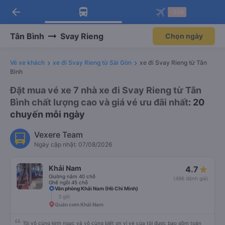
arrow_back
Tải app Vexere ngay!
Tải app Vexere
-30k
Mở app
Mở app
Nhận ưu đãi thành viên độc
-30k/ghế khi đặt vé máy bay qua
quyền
app
Tân Bình
Svay Rieng
Chọn ngày
Vé xe khách
xe đi Svay Rieng từ Sài Gòn
xe đi Svay Rieng từ Tân
Bình
Đặt mua vé xe 7 nhà xe đi Svay Rieng từ Tân
Bình chất lượng cao và giá vé ưu đãi nhất
: 20
chuyến mỗi ngày
Vexere Team
Ngày cập nhật: 07/08/2026
Khải Nam
4.7
Giường nằm 40 chỗ
(496 đánh giá)
Ghế ngồi 45 chỗ
Văn phòng Khải Nam (Hồ Chí Minh)
3 giờ
Quán cơm Khải Nam
Tôi vô cùng kinh ngạc và vô cùng biết ơn vì vé của tôi được bao gồm toàn