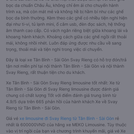
bọc da chuẩn Châu Âu, không chỉ êm ái cho chuyến hành
trình xa, mà còn mát mẻ và không hề bị hầm bí như các ghế
bọc da bình thường. Kèm theo các ghế có nhiều tiện nghi hiện
đại như ti-vi, tủ lạnh mini, ổ cắm usb, đèn đọc sách, hệ thống
âm thanh cao cấp. Có vách ngăn riêng biệt giữa khoang lái và
khoang hành khách. Khoảng cách giữa các ghế ngồi rất thoải
mái, không nhồi nhét. Luôn đáp ứng được nhu cầu về sang
trọng, thoải mái và tiện nghi trong việc di chuyển.
Đây là loại xe Tân Bình - Sài Gòn Svay Rieng có hỗ trợ đón/trả
tận nơi miễn phí tại nội thành Tân Bình - Sài Gòn và nội thành
Svay Rieng, rất thuận tiện cho du khách.
Xe Tân Bình - Sài Gòn Svay Rieng limousine tốt nhất: Xe từ
Tân Bình - Sài Gòn đi Svay Rieng limousine được đánh giá
chung có chất lượng Tốt với điểm đánh giá trung bình từ
4.9/5 dựa trên 665 phản hồi của hành khách Xe về Svay
Rieng từ Tân Bình - Sài Gòn.
Giá vé
xe limousine đi Svay Rieng từ Tân Bình - Sài Gòn
rẻ
nhất là 600000VND của hãng xe MEKO Limousine. Tùy thuộc
vào vị trí ngồi của bạn và chương trình khuyến mãi, giá vé Xe