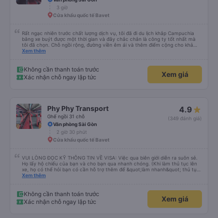
không gì sánh bằng!
3 giờ
Cửa khẩu quốc tế Bavet
Rất ngạc nhiên trước chất lượng dịch vụ, tôi đã đi du lịch khắp Campuchia
bằng xe buýt được một thời gian và đây chắc chắn là công ty tốt nhất mà
tôi đã chọn. Chỗ ngồi rộng, đường viền êm ái và thêm điểm cộng cho khả
năng nằm. (Bạn có thể không hiểu mọi chuyện xảy ra ở biên giới, với hộ
Xem thêm
chiếu và mọi thứ nhưng bạn chỉ cần tin tưởng vào quy trình và làm theo
nhóm) 10/10
Không cần thanh toán trước
Xem giá
Xác nhận chỗ ngay lập tức
Phy Phy Transport
4.9
Ghế ngồi 31 chỗ
(349 đánh giá)
Văn phòng Sài Gòn
2 giờ 30 phút
Cửa khẩu quốc tế Bavet
VUI LÒNG ĐỌC KỸ THÔNG TIN VỀ VISA: Việc qua biên giới diễn ra suôn sẻ.
Họ lấy hộ chiếu của bạn và cho bạn qua nhanh chóng. (Khi làm thủ tục lên
xe, họ có thể hỏi bạn có cần hỗ trợ thêm để &quot;làm nhanh&quot; thủ tục
visa và qua biên giới không - với một khoản phí phụ thu cho công ty xe buýt.
Xem thêm
Điều này là TÙY CHỌN và theo kinh nghiệm của tôi thì không cần thiết. Dù
sao thì họ cũng phải đợi bạn và việc qua biên giới và xin visa diễn ra rất suôn
sẻ và dễ dàng. Ngoài ra, một lưu ý nhỏ, visa kinh doanh là 35 đô la chứ
Không cần thanh toán trước
Xem giá
không phải 50 đô la và điều này đã được lực lượng tuần tra biên giới xác
Xác nhận chỗ ngay lập tức
nhận. Tôi không hiểu tại sao một người từ công ty xe buýt này ở biên giới lại
cố gắng thuyết phục chúng tôi rằng nó là 50 đô la và cười khi biết chúng tôi
chỉ trả 35 đô la. Anh ta nhất quyết muốn giúp đỡ và hướng dẫn chúng tôi