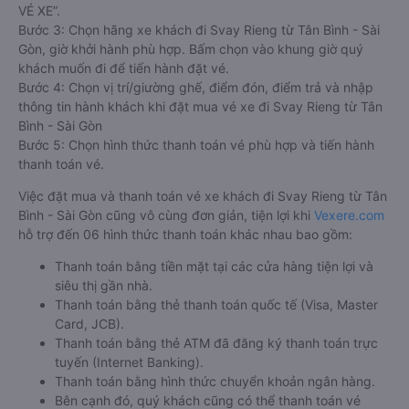
Việc có rất nhiều nhà xe Tân Bình - Sài Gòn Svay Rieng giúp
cho du khách có đa dạng sự lựa chọn. Đây cũng có thể là một
điều bất lợi làm cho hàng khách không biết nên chọn nhà xe
nào là phù hợp với mình. Bên cạnh đó, việc đảm bảo giữ chỗ,
có được chỗ ngồi yêu thích sau khi đặt vé xe đi Svay Rieng từ
Tân Bình - Sài Gòn giữa nhà xe với khách hàng sau khi đặt
trực tiếp vẫn chưa được đảm bảo 100%.
Cho nên để dễ dàng so sánh giá, xem đánh giá chất lượng
các nhà xe đi, được đảm bảo quyền lợi cao nhất, được hưởng
nhiều ưu đãi giảm giá vé xe khách Tân Bình - Sài Gòn Svay
Rieng, hành khách có thể đặt mua tại website
Vexere.com
- Hệ
thống đặt vé xe khách chất lượng, và uy tín nhất tại Việt Nam,
đảm bảo giữ chỗ 100%. Đối với bất cứ giao dịch đặt mua vé
xe khách đi Svay Rieng từ Tân Bình - Sài Gòn nào của quý
khách tại trang web
Vexere.com
đều được Vexere cam kết
giải quyết sự cố. Chính sách tặng coupon giảm giá hoặc hoàn
tiền sẽ tùy theo từng trường hợp sự việc.
Hướng dẫn đặt vé tại Vexere.com:
Bước 1: Truy cập vào website Vexere hoặc tải app Vexere trên
CH Play hoặc App Store.