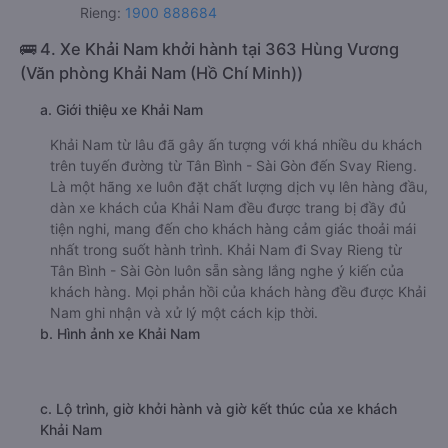
bình là 4.7/5 dựa trên 201 đánh giá của khách hàng đã trải
nghiệm dịch vụ của nhà xe này.
h. Thông tin liên hệ, đặt mua vé xe khách từ Tân Bình - Sài
Gòn đi Svay Rieng Phương Heng
Văn phòng xe Phương Heng ở Tân Bình - Sài Gòn:
Xem địa chỉ văn phòng nhà xe Phương Heng:
https://vexere.com/vi-VN/xe-phuong-heng
Số điện thoại đặt mua vé xe Tân Bình - Sài Gòn Svay
Rieng:
1900 888684
🚌 4. Xe Khải Nam khởi hành tại 363 Hùng Vương
(Văn phòng Khải Nam (Hồ Chí Minh))
a. Giới thiệu xe Khải Nam
Khải Nam từ lâu đã gây ấn tượng với khá nhiều du khách
trên tuyến đường từ Tân Bình - Sài Gòn đến Svay Rieng.
Là một hãng xe luôn đặt chất lượng dịch vụ lên hàng đầu,
dàn xe khách của Khải Nam đều được trang bị đầy đủ
tiện nghi, mang đến cho khách hàng cảm giác thoải mái
nhất trong suốt hành trình. Khải Nam đi Svay Rieng từ