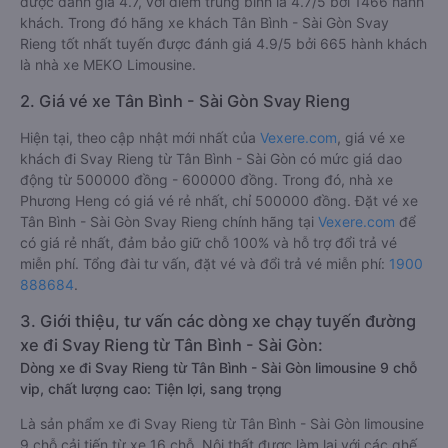
được đánh giá 4.7, với điểm trung bình là 4.7/5 bởi 1466 hành
khách. Trong đó hãng xe khách Tân Bình - Sài Gòn Svay
Rieng tốt nhất tuyến được đánh giá 4.9/5 bởi 665 hành khách
là nhà xe MEKO Limousine.
2. Giá vé xe Tân Bình - Sài Gòn Svay Rieng
Hiện tại, theo cập nhật mới nhất của
Vexere.com
, giá vé xe
khách đi Svay Rieng từ Tân Bình - Sài Gòn có mức giá dao
động từ 500000 đồng - 600000 đồng. Trong đó, nhà xe
Phương Heng có giá vé rẻ nhất, chỉ 500000 đồng. Đặt vé xe
Tân Bình - Sài Gòn Svay Rieng chính hãng tại
Vexere.com
để
có giá rẻ nhất, đảm bảo giữ chỗ 100% và hỗ trợ đổi trả vé
miễn phí. Tổng đài tư vấn, đặt vé và đổi trả vé miễn phí:
1900
888684
.
3. Giới thiệu, tư vấn các dòng xe chạy tuyến đường
xe đi Svay Rieng từ Tân Bình - Sài Gòn:
Dòng xe đi Svay Rieng từ Tân Bình - Sài Gòn limousine 9 chỗ
vip, chất lượng cao: Tiện lợi, sang trọng
Là sản phẩm xe đi Svay Rieng từ Tân Bình - Sài Gòn limousine
9 chỗ cải tiến từ xe 16 chỗ. Nội thất được làm lại với các ghế