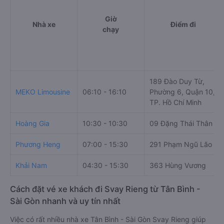
g. Review, đánh giá chất lượng xe Khải Nam
Nhà xe Khải Nam được đánh giá với số điểm trung bình là
4.7/5 dựa trên 495 đánh giá của khách hàng đã trải
nghiệm dịch vụ của nhà xe này.
h. Thông tin liên hệ, đặt mua vé xe khách từ Tân Bình - Sài
Gòn đi Svay Rieng Khải Nam
Văn phòng xe Khải Nam ở Tân Bình - Sài Gòn:
Xem địa chỉ văn phòng nhà xe Khải Nam:
https://vexere.com/vi-VN/xe-khai-nam
Số điện thoại đặt mua vé xe Tân Bình - Sài Gòn Svay
Rieng:
1900 888684
Bảng tổng hợp thông tin