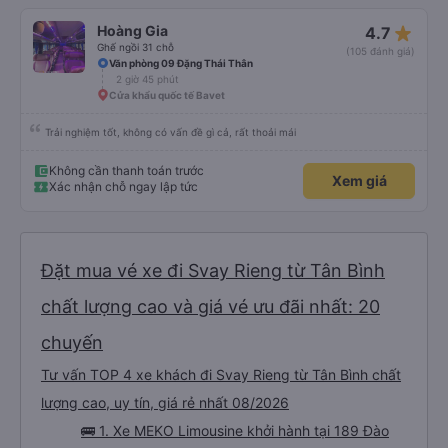
nhưng chúng tôi đã kiểm tra lại với lực lượng tuần tra và đúng là 35 đô la và
đó là số tiền chúng tôi đã trả. Hãy cẩn thận với điều này. Tuy nhiên, xe buýt
star_rate
Hoàng Gia
4.7
rất tuyệt. Cực kỳ thoải mái với nhiều chỗ để chân! Chỉ dừng lại hai lần (bao
gồm cả khi qua biên giới) trong 6,5 giờ để đi vệ sinh trong 5 phút. Khá khó
Ghế ngồi 31 chỗ
(105 đánh giá)
chịu đối với người có bàng quang nhỏ. Họ cũng cho chúng tôi đồ ăn nhẹ và
Văn phòng 09 Đặng Thái Thân
nước uống, điều này cũng rất tốt.)
2 giờ 45 phút
Cửa khẩu quốc tế Bavet
Trải nghiệm tốt, không có vấn đề gì cả, rất thoải mái
Không cần thanh toán trước
Xem giá
Xác nhận chỗ ngay lập tức
Đặt mua vé xe đi Svay Rieng từ Tân Bình
chất lượng cao và giá vé ưu đãi nhất: 20
chuyến
Tư vấn TOP 4 xe khách đi Svay Rieng từ Tân Bình chất
lượng cao, uy tín, giá rẻ nhất 08/2026
🚌 1. Xe MEKO Limousine khởi hành tại 189 Đào