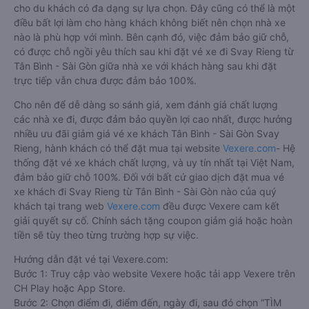
Giờ
Nhà xe
Điểm đi
chạy
189 Đào Duy Từ,
MEKO Limousine
06:10 - 16:10
Phường 6, Quận 10,
TP. Hồ Chí Minh
Hoàng Gia
10:30 - 10:30
09 Đặng Thái Thân
Phương Heng
07:00 - 15:30
291 Phạm Ngũ Lão
Khải Nam
04:30 - 15:30
363 Hùng Vương
Cách đặt vé xe khách đi Svay Rieng từ Tân Bình -
Sài Gòn nhanh và uy tín nhất