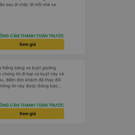
 lần sau đi chắc đi mỗi nhà xe
ÔNG CẦN THANH TOÁN TRƯỚC
Xem giá
Đà Nẵng bằng xe buýt giường
 chúng tôi đi loại xe buýt này và
đầu, điểm đón khách đã thay đổi
 thông tin này được thông báo
ng địa điểm lúc 9 giờ nhưng xe
i đã liên lạc qua email và nhận
điều này rất đáng trân trọng.
ÔNG CẦN THANH TOÁN TRƯỚC
ýt đến muộn 10-15 phút. Khi xe
Xem giá
nơi giúp đỡ chúng tôi và nhân
ũng đã xác nhận qua email. Xe
hoải mái. Tài xế rất tốt bụng và
 khách du lịch. Chúng tôi cảm