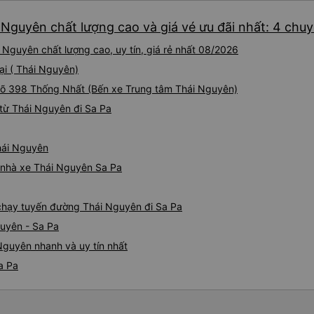
thấy an toàn suốt cả chuyến 
 Nguyên chất lượng cao và giá vé ưu đãi nhất: 4 chu
hướng dẫn chúng tôi đến xe
sạn. Tôi rất khuyên bạn nên
 Nguyên chất lượng cao, uy tín, giá rẻ nhất 08/2026
ại ( Thái Nguyên)
Ngõ 398 Thống Nhất (Bến xe Trung tâm Thái Nguyên)
từ Thái Nguyên đi Sa Pa
Thái Nguyên
á nhà xe Thái Nguyên Sa Pa
e chạy tuyến đường Thái Nguyên đi Sa Pa
guyên - Sa Pa
Nguyên nhanh và uy tín nhất
a Pa