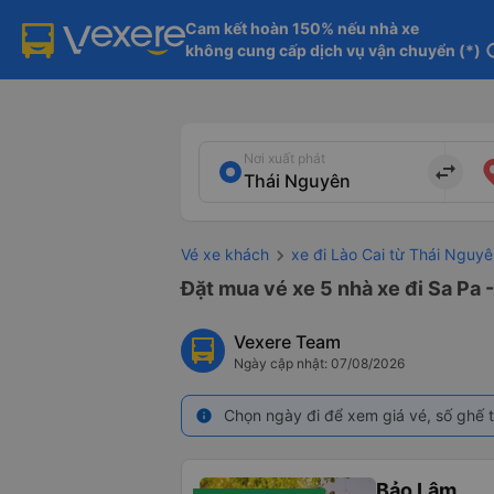
Cam kết hoàn 150% nếu nhà xe

không cung cấp dịch vụ vận chuyển (*)
in
Nơi xuất phát
import_export
Vé xe khách
xe đi Lào Cai từ Thái Nguy
Đặt mua vé xe 5 nhà xe đi Sa Pa 
Vexere Team
Ngày cập nhật: 07/08/2026
Chọn ngày đi để xem giá vé, số ghế t
info
Bảo Lâm