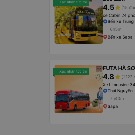
Xác nhận tức thì
4.5
star
(15 đá
xe Cabin 24 ph
Bến xe Trung
6h5m
Bến xe Sapa
FUTA HÀ S
Xác nhận tức thì
4.8
star
(1223 
Xe Limousine 3
Thái Nguyên
7h40m
Sapa