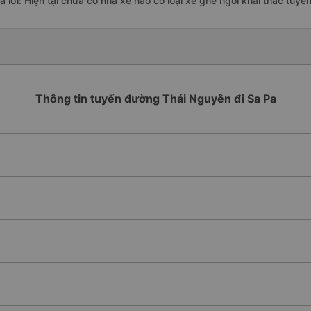
rả lời: Hiện tại chưa có nhà xe nào có loại xe ghế ngồi khai thác tuy
Thông tin tuyến đường Thái Nguyên đi Sa Pa