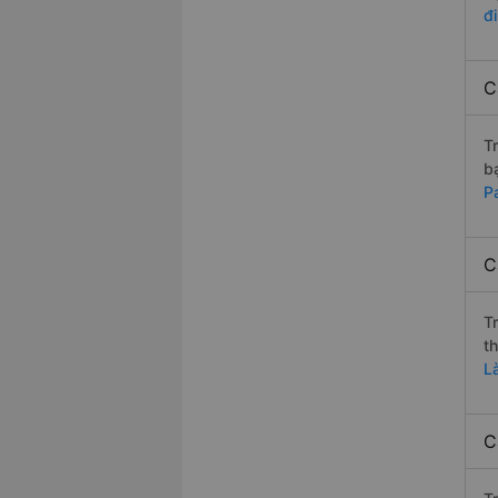
đi
C
T
b
P
C
T
t
L
C