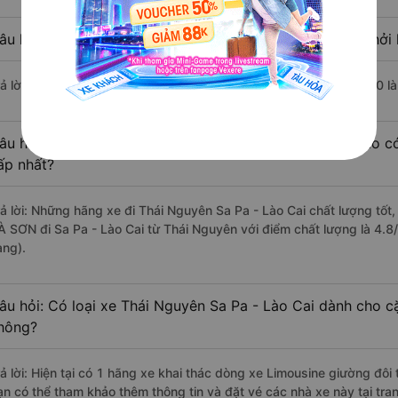
âu hỏi: Nhà xe đi Sa Pa - Lào Cai từ Thái Nguyên nào khởi 
rả lời: Chuyến xe có giờ xuất phát trễ (muộn) nhất là vào lúc 21:00
âu hỏi: Review xe đi Sa Pa - Lào Cai từ Thái Nguyên nào có
ấp nhất?
rả lời: Những hãng xe đi Thái Nguyên Sa Pa - Lào Cai chất lượng tốt
À SƠN đi Sa Pa - Lào Cai từ Thái Nguyên với điểm chất lượng là 4.
àng).
âu hỏi: Có loại xe Thái Nguyên Sa Pa - Lào Cai dành cho c
hông?
rả lời: Hiện tại có 1 hãng xe khai thác dòng xe Limousine giường đôi
ạn có thể tham khảo thêm thông tin và đặt vé các nhà xe này tại tra