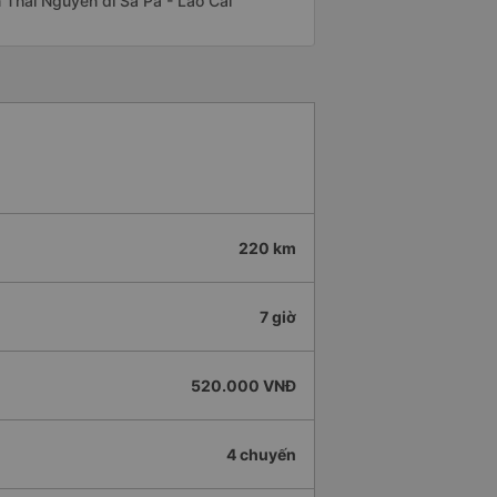
ến Thái Nguyên đi Sa Pa - Lào Cai
220 km
7 giờ
520.000 VNĐ
4 chuyến