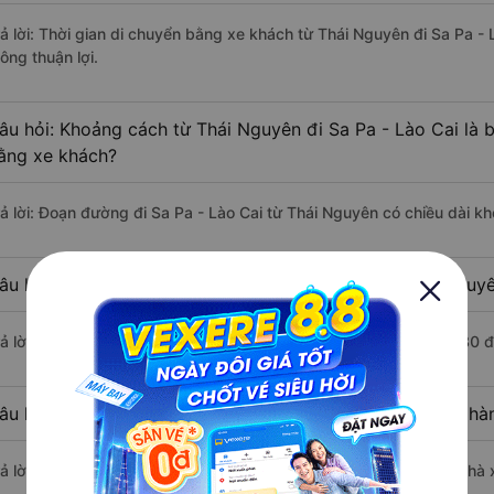
rả lời: Thời gian di chuyển bằng xe khách từ Thái Nguyên đi Sa Pa -
ông thuận lợi.
âu hỏi: Khoảng cách từ Thái Nguyên đi Sa Pa - Lào Cai là 
ằng xe khách?
rả lời: Đoạn đường đi Sa Pa - Lào Cai từ Thái Nguyên có chiều dài 
âu hỏi: Mỗi ngày có bao nhiêu chuyến xe khách Thái Nguyê
rả lời: Trung bình mỗi ngày có khoảng 4 chuyến xe bắt đầu từ 6:30 
âu hỏi: Nhà xe đi Thái Nguyên Sa Pa - Lào Cai nào khởi h
rả lời: Chuyến xe có giờ xuất phát sớm nhất vào lúc 6:30 là của nh