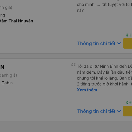
cho mình .... rất tuyệt vời từ
nh giá)
nàY
òng
 tâm Thái Nguyên
KH
keyboard_arrow_down
Thông tin chi tiết
ƠN
Tôi đã đi từ Ninh Bình đến 
nằm đêm. Đây là lần đầu tiên
đánh giá)
chúng tôi khá lo lắng. Ban 
4 Cabin
2 tiếng trước giờ khởi hành,
qua email. Chúng tôi đến đú
Xem thêm
buýt không có ở đó. Chúng tô
được phản hồi nhanh chóng, 
KH
Họ cho chúng tôi biết xe bu
keyboard_arrow_down
Thông tin chi tiết
buýt đến, tài xế đã đến tận 
viên chăm sóc khách hàng c
buýt sạch sẽ và giường ngủ t
chu đáo vì biết chúng tôi là