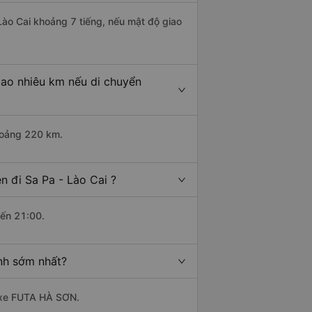
 Lào Cai khoảng 7 tiếng, nếu mật độ giao
bao nhiêu km nếu di chuyển
khoảng 220 km.
n đi Sa Pa - Lào Cai ?
đến 21:00.
ành sớm nhất?
à xe FUTA HÀ SƠN.