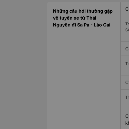
C
Những câu hỏi thường gặp
về tuyến xe từ Thái
T
Nguyên đi Sa Pa - Lào Cai
S
C
T
C
Tr
C
k