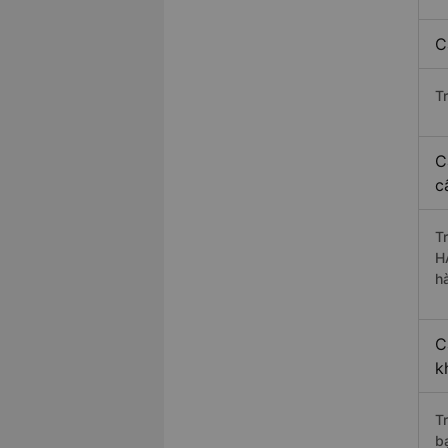
C
T
C
c
T
H
h
C
k
T
b