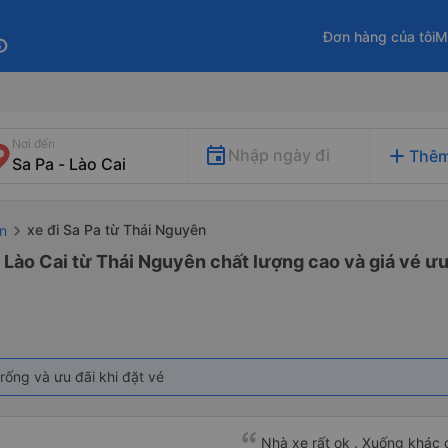
Đơn hàng của tôi
M
fo
Nơi đến
add
Nhập ngày đi
Thêm
xe đi Sa Pa từ Thái Nguyên
ên
- Lào Cai từ Thái Nguyên chất lượng cao và giá vé ưu
rống và ưu đãi khi đặt vé
Nhà xe rất ok . Xuống khác đ