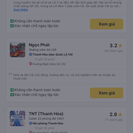
cùng tuyến) tài xế và lơ xe cả 2 xe đều rất tận tình giúp đỡ. Giá vé rẻ nhưng
chất lượng rất tốt, trong vé có kèm 1 bữa cơm tối. Xe xuất phát trễ so với
trên app 45p, nhưng do bão nên trời mưa rất to, có thể thông cảm được.
Xem thêm
99/10
Không cần thanh toán trước
Xem giá
Xác nhận chỗ ngay lập tức
Ngọc Phát
3.2
Giường nằm 44 chỗ
(60 đánh giá)
Thanh Hóa (dọc Quốc Lộ 1A)
15 giờ 30 phút
Quảng Ngãi (dọc QL1A)
Nhà xe liên hệ chủ động, hướng dẫn rõ, và trải nghiệm trên xe thuận lợi,
thoải mái
Không cần thanh toán trước
Xem giá
Xác nhận chỗ ngay lập tức
TNT (Thanh Hóa)
2.6
Cabin 22 phòng đôi (WC)
(11 đánh giá)
Văn phòng Thanh Hóa
15 giờ 30 phút
Quảng Ngãi - BigC (GO!).