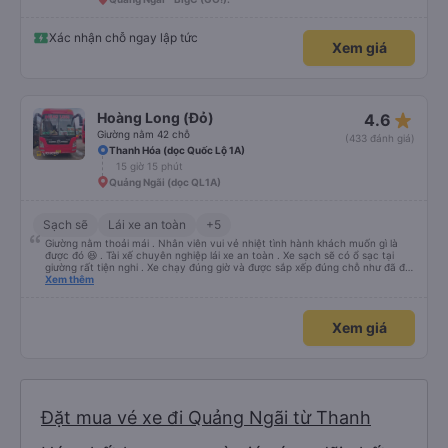
Xác nhận chỗ ngay lập tức
Xem giá
star_rate
Hoàng Long (Đỏ)
4.6
Giường nằm 42 chỗ
(433 đánh giá)
Thanh Hóa (dọc Quốc Lộ 1A)
15 giờ 15 phút
Quảng Ngãi (dọc QL1A)
Sạch sẽ
Lái xe an toàn
+5
Giường nằm thoải mái . Nhân viên vui vẻ nhiệt tình hành khách muốn gì là
được đó 😆 . Tài xế chuyên nghiệp lái xe an toàn . Xe sạch sẽ có ổ sạc tại
giường rất tiện nghi . Xe chạy đúng giờ và được sắp xếp đúng chỗ như đã đặt
. Điểm 10 cho hoàng long đỏ 👍
Xem thêm
Xem giá
Đặt mua vé xe đi Quảng Ngãi từ Thanh