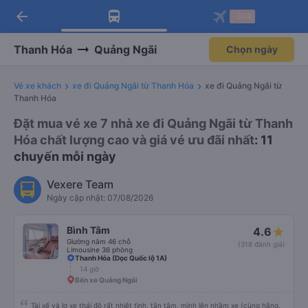
arrow_back
Tải app Vexere ngay!
Tải app Vexere
-30k
Mở app
Mở app
Nhận ưu đãi thành viên độc
-30k/ghế khi đặt vé máy bay qua
quyền
app
Thanh Hóa
Quảng Ngãi
Chọn ngày
Vé xe khách
xe đi Quảng Ngãi từ Thanh Hóa
xe đi Quảng Ngãi từ
Thanh Hóa
Đặt mua vé xe 7 nhà xe đi Quảng Ngãi từ Thanh
Hóa chất lượng cao và giá vé ưu đãi nhất
: 11
chuyến mỗi ngày
Vexere Team
Ngày cập nhật: 07/08/2026
Bình Tâm
4.6
Giường nằm 46 chỗ
(318 đánh giá)
Limousine 36 phòng
Thanh Hóa (Dọc Quốc lộ 1A)
14 giờ
Bến xe Quảng Ngãi
Tài xế và lơ xe thái độ rất nhiệt tình, tận tâm, mình lên nhầm xe (cùng hãng,