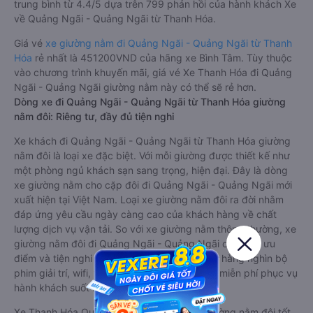
trung bình từ 4.4/5 dựa trên 799 phản hồi của hành khách Xe
về Quảng Ngãi - Quảng Ngãi từ Thanh Hóa.
Giá vé
xe giường nằm đi Quảng Ngãi - Quảng Ngãi từ Thanh
Hóa
rẻ nhất là 451200VND của hãng xe Bình Tâm. Tùy thuộc
vào chương trình khuyến mãi, giá vé Xe Thanh Hóa đi Quảng
Ngãi - Quảng Ngãi giường nằm này có thể sẽ rẻ hơn.
Dòng xe đi Quảng Ngãi - Quảng Ngãi từ Thanh Hóa giường
nằm đôi: Riêng tư, đầy đủ tiện nghi
Xe khách đi Quảng Ngãi - Quảng Ngãi từ Thanh Hóa giường
nằm đôi là loại xe đặc biệt. Với mỗi giường được thiết kế như
một phòng ngủ khách sạn sang trọng, hiện đại. Đây là dòng
xe giường nằm cho cặp đôi đi Quảng Ngãi - Quảng Ngãi mới
xuất hiện tại Việt Nam. Loại xe giường nằm đôi ra đời nhằm
đáp ứng yêu cầu ngày càng cao của khách hàng về chất
lượng dịch vụ vận tải. So với xe giường nằm thông thường, xe
giường nằm đôi đi Quảng Ngãi - Quảng Ngãi có nhiều ưu
điểm và tiện nghi vượt trội. Màn hình LCD với hàng nghìn bộ
phim giải trí, wifi, và nước uống và chăn đắp miễn phí phục vụ
hành khách suốt hành trình.
Xe Thanh Hóa Quảng Ngãi - Quảng Ngãi giường nằm đôi tốt