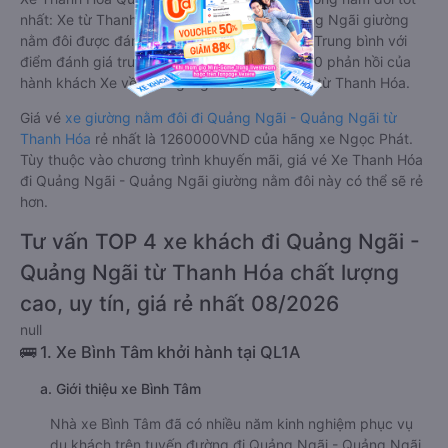
nhất: Xe từ Thanh Hóa đi Quảng Ngãi - Quảng Ngãi giường
nằm đôi được đánh giá chung có chất lượng Trung bình với
điểm đánh giá trung bình từ 3.2/5 dựa trên 60 phản hồi của
hành khách Xe về Quảng Ngãi - Quảng Ngãi từ Thanh Hóa.
Giá vé
xe giường nằm đôi đi Quảng Ngãi - Quảng Ngãi từ
Thanh Hóa
rẻ nhất là 1260000VND của hãng xe Ngọc Phát.
Tùy thuộc vào chương trình khuyến mãi, giá vé Xe Thanh Hóa
đi Quảng Ngãi - Quảng Ngãi giường nằm đôi này có thể sẽ rẻ
hơn.
Tư vấn TOP 4 xe khách đi Quảng Ngãi -
Quảng Ngãi từ Thanh Hóa chất lượng
cao, uy tín, giá rẻ nhất 08/2026
null
🚌 1. Xe Bình Tâm khởi hành tại QL1A
a. Giới thiệu xe Bình Tâm
Nhà xe Bình Tâm đã có nhiều năm kinh nghiệm phục vụ
du khách trên tuyến đường đi Quảng Ngãi - Quảng Ngãi