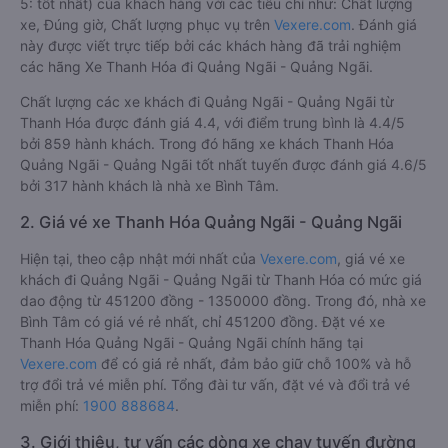
5: tốt nhất) của khách hàng với các tiêu chí như: Chất lượng
xe, Đúng giờ, Chất lượng phục vụ trên
Vexere.com
. Đánh giá
này được viết trực tiếp bởi các khách hàng đã trải nghiệm
các hãng Xe Thanh Hóa đi Quảng Ngãi - Quảng Ngãi.
Chất lượng các xe khách đi Quảng Ngãi - Quảng Ngãi từ
Thanh Hóa được đánh giá 4.4, với điểm trung bình là 4.4/5
bởi 859 hành khách. Trong đó hãng xe khách Thanh Hóa
Quảng Ngãi - Quảng Ngãi tốt nhất tuyến được đánh giá 4.6/5
bởi 317 hành khách là nhà xe Bình Tâm.
2. Giá vé xe Thanh Hóa Quảng Ngãi - Quảng Ngãi
Hiện tại, theo cập nhật mới nhất của
Vexere.com
, giá vé xe
khách đi Quảng Ngãi - Quảng Ngãi từ Thanh Hóa có mức giá
dao động từ 451200 đồng - 1350000 đồng. Trong đó, nhà xe
Bình Tâm có giá vé rẻ nhất, chỉ 451200 đồng. Đặt vé xe
Thanh Hóa Quảng Ngãi - Quảng Ngãi chính hãng tại
Vexere.com
để có giá rẻ nhất, đảm bảo giữ chỗ 100% và hỗ
trợ đổi trả vé miễn phí. Tổng đài tư vấn, đặt vé và đổi trả vé
miễn phí:
1900 888684
.
3. Giới thiệu, tư vấn các dòng xe chạy tuyến đường