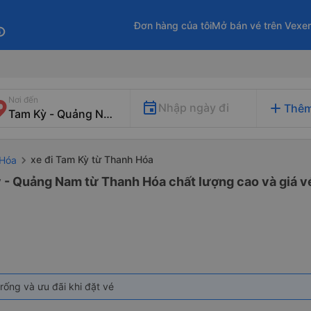
Đơn hàng của tôi
Mở bán vé trên Vexe
fo
Nơi đến
add
Nhập ngày đi
Thêm
xe đi Tam Kỳ từ Thanh Hóa
 Hóa
ỳ - Quảng Nam từ Thanh Hóa chất lượng cao và giá vé
rống và ưu đãi khi đặt vé