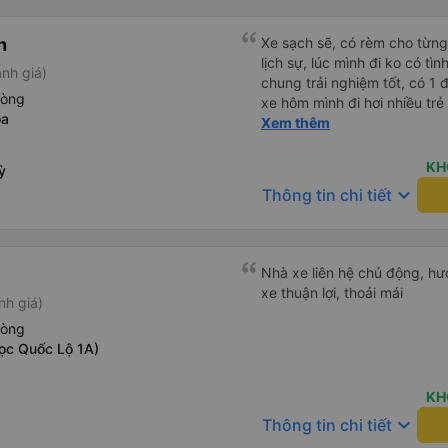
h
Xe sạch sẽ, có rèm cho từng 
lịch sự, lúc mình đi ko có tì
nh giá)
chung trải nghiệm tốt, có 1 đ
hòng
xe hôm mình đi hơi nhiều trẻ
óa
nghiệm khi đọc đc bình luận
Xem thêm
KH
ỳ
keyboard_arrow_down
Thông tin chi tiết
Nhà xe liên hệ chủ động, hướ
xe thuận lợi, thoải mái
nh giá)
hòng
ọc Quốc Lộ 1A)
KH
keyboard_arrow_down
Thông tin chi tiết