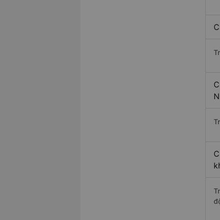
C
T
C
N
Tr
C
k
T
độ