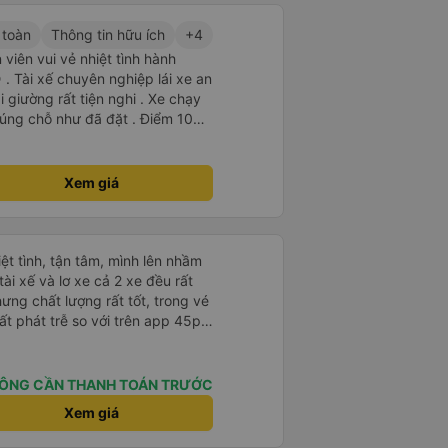
 toàn
Thông tin hữu ích
+4
viên vui vẻ nhiệt tình hành
. Tài xế chuyên nghiệp lái xe an
i giường rất tiện nghi . Xe chạy
úng chỗ như đã đặt . Điểm 10
Xem giá
hiệt tình, tận tâm, mình lên nhầm
ài xế và lơ xe cả 2 xe đều rất
hưng chất lượng rất tốt, trong vé
t phát trễ so với trên app 45p,
ất to, có thể thông cảm được.
ÔNG CẦN THANH TOÁN TRƯỚC
Xem giá