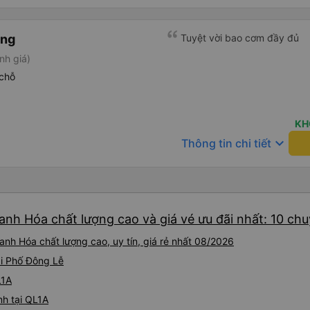
àng
Tuyệt vời bao cơm đầy đủ
nh giá)
chỗ
KH
keyboard_arrow_down
Thông tin chi tiết
anh Hóa chất lượng cao và giá vé ưu đãi nhất: 10 ch
nh Hóa chất lượng cao, uy tín, giá rẻ nhất 08/2026
ại Phố Đông Lễ
L1A
nh tại QL1A