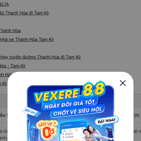
 QL1A
từ Thanh Hóa đi Tam Kỳ
 Thanh Hóa
iá nhà xe Thanh Hóa Tam Kỳ
e chạy tuyến đường Thanh Hóa đi Tam Kỳ
Hóa - Tam Kỳ
h Hóa nhanh và uy tín nhất
m Kỳ
âu hỏi: Nhà xe đi Tam Kỳ - Quảng Nam từ Thanh Hóa được 
rả lời: Xe đi Tam Kỳ - Quảng Nam từ Thanh Hóa được đánh giá chất 
ạnh, Bình Tâm, Hoàng Long (Đỏ).