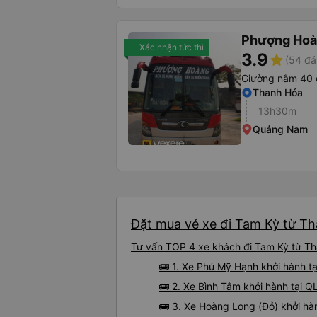
Phượng Ho
Xác nhận tức thì
3.9
star
(54 đá
Giường nằm 40 
Thanh Hóa
13h30m
Quảng Nam
Đặt mua vé xe đi Tam Kỳ từ Th
Tư vấn TOP 4 xe khách đi Tam Kỳ từ Tha
🚌 1. Xe Phú Mỹ Hạnh khởi hành t
🚌 2. Xe Bình Tâm khởi hành tại Q
🚌 3. Xe Hoàng Long (Đỏ) khởi hà