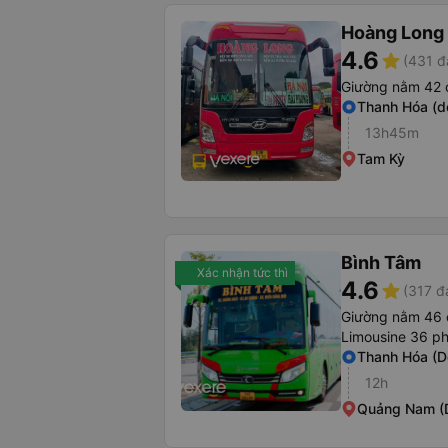
Hoàng Long 
4.6
star
(431 đ
Giường nằm 42 
Thanh Hóa (d
13h45m
Tam Kỳ
Bình Tâm
Xác nhận tức thì
4.6
star
(317 đ
Giường nằm 46 
Limousine 36 p
Thanh Hóa (D
12h
Quảng Nam (D