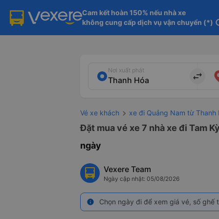
Cam kết hoàn 150% nếu nhà xe

không cung cấp dịch vụ vận chuyển (*)
in
Nơi xuất phát
import_export
Vé xe khách
xe đi Quảng Nam từ Thanh
Đặt mua vé xe 7 nhà xe đi Tam K
ngày
Vexere Team
Ngày cập nhật: 05/08/2026
Chọn ngày đi để xem giá vé, số ghế t
info