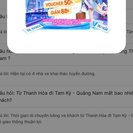
âu hỏi: Xe nào đi Tam Kỳ - Quảng Nam có giá rẻ nhất?
rả lời: Vé xe rẻ nhất có mức giá là 451.200 đồng của nhà xe Bình Tâ
âu hỏi: Có bao nhiêu nhà xe đang khai thác tuyến đường 
am ?
ả lời: Hiện tại có 4 nhà xe khai thác tuyến đường.
âu hỏi: Từ Thanh Hóa đi Tam Kỳ - Quảng Nam mất bao nhiêu
hách?
rả lời: Thời gian di chuyển bằng xe khách từ Thanh Hóa đi Tam Kỳ 
 giao thông thuận lợi.