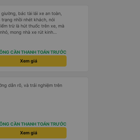
giường, bác tài lái xe an toàn,
nh trạng nhồi nhét khách, nói
iểm trừ là hút thuốc trên xe, mà
 nhỏ, mong nhà xe rút kinh
 này
ÔNG CẦN THANH TOÁN TRƯỚC
Xem giá
ng dẫn rõ, và trải nghiệm trên
ÔNG CẦN THANH TOÁN TRƯỚC
Xem giá