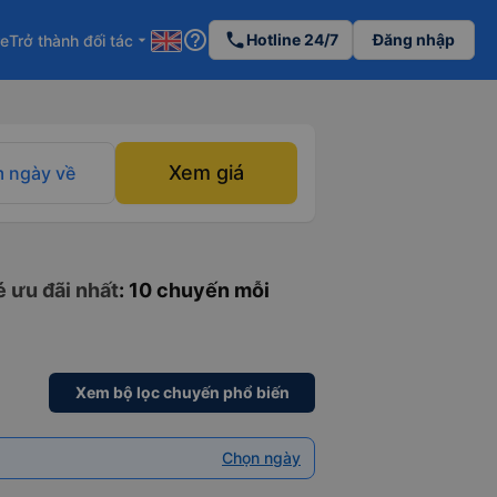
help_outline
phone
Hotline 24/7
Đăng nhập
re
Trở thành đối tác
arrow_drop_down
Xem giá
 ngày về
 ưu đãi nhất
: 10 chuyến mỗi
Xem bộ lọc chuyến phổ biến
Chọn ngày