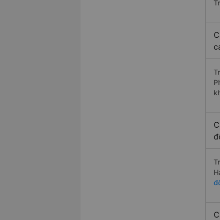
T
C
c
T
P
k
C
đ
T
H
đ
C