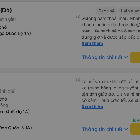
(Đỏ)
Sạch sẽ
Lái xe an
Giường nằm thoải mái . Nhân 
ánh giá)
khách muốn gì là được đó 😆 
chỗ
toàn . Xe sạch sẽ có ổ sạc tạ
ọc Quốc Lộ 1A)
đúng giờ và được sắp xếp đ
cho hoàng long đỏ 👍
Xem thêm
keyboard_arrow_down
Thông tin chi tiết
Tài xế và lơ xe thái độ rất n
xe (cùng hãng, cùng tuyến) t
ánh giá)
tận tình giúp đỡ. Giá vé rẻ n
chỗ
có kèm 1 bữa cơm tối. Xe xuấ
hòng
nhưng do bão nên trời mưa r
Xem thêm
ọc Quốc lộ 1A)
99/10
KH
ọc Quốc lộ 1A)
keyboard_arrow_down
Thông tin chi tiết