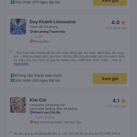
Xem giá
Xác nhận chỗ ngay lập tức
star_rate
Duy Khánh Limousine
4.0
Cabin đôi 24 phòng
(823 đánh giá)
Văn phòng Thanh Hóa
5 giờ
Phong Nha
- Trời mưa bão nhưng tài xế vẫn chạy đúng giờ. An toàn, đảm bảo. Xe chạy
êm. - Nhà xe nhiệt tình, tận tâm. Hỗ trợ đổi chuyến miễn phí cho mình. Nhà
xe miễn phụ thu hành lý quá ký. Nhân viên nhiệt tình, thân thiện. - Khá là
thích tài xế. Lái xe an toàn. Chu đáo, thân thiện, nhiệt tình. - Xe ngồi thoải
Xem thêm
mái, có massage, có ổ cắm sạc. - Giữa trời mưa bão, mình vẫn kịp giờ
check-in sân bay nên cho 5 sao.
Không cần thanh toán trước
Xem giá
Xác nhận chỗ ngay lập tức
star_rate
Kim Chi
4.1
Limousine 24 phòng VIP
(127 đánh giá)
Limousine giường nằm 34 phòng
Khách sạn Cây Đa
5 giờ 15 phút
Ngã tư đường tránh - Hà Huy Tập
Xe sóc quá ạ, ko đúng giờ lắm ạ, các chú tài xế và phụ xe thì nhiệt tình ạ