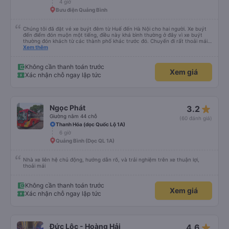
4 giờ
Bưu điện Quảng Bình
Chúng tôi đã đặt vé xe buýt đêm từ Huế đến Hà Nội cho hai người. Xe buýt
đến điểm đón muộn một tiếng, điều này khá bình thường ở đây vì xe buýt
thường đón khách từ các thành phố khác trước đó. Chuyến đi rất thoải mái,
ghế nằm êm ái, và ngay cả người cao 1,80 m như tôi vẫn ngủ ngon. Sau khi
Xem thêm
đến nơi, chúng tôi quên một chiếc túi nhỏ trên xe, nhưng đã nhận lại được
vào tối hôm đó hoàn toàn nguyên vẹn. Tất nhiên, tốt hơn hết là tránh những
rắc rối như vậy, nhưng thật tốt khi thấy công ty xe buýt quan tâm đến
Không cần thanh toán trước
Xem giá
khách hàng của mình. Chúng tôi chắc chắn sẽ đi xe của họ lần nữa.
Xác nhận chỗ ngay lập tức
star_rate
Ngọc Phát
3.2
Giường nằm 44 chỗ
(60 đánh giá)
Thanh Hóa (dọc Quốc Lộ 1A)
6 giờ
Quảng Bình (Dọc QL 1A)
Nhà xe liên hệ chủ động, hướng dẫn rõ, và trải nghiệm trên xe thuận lợi,
thoải mái
Không cần thanh toán trước
Xem giá
Xác nhận chỗ ngay lập tức
star_rate
Đức Lộc - Hoàng Hải
4.6