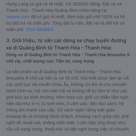
Hưng Long có giá vé rẻ nhất, chỉ 350000 đồng. Đặt vé xe
Thanh Hóa - Thanh Hóa Quảng Bình chính hãng tại
Vexere.com
để có giá rẻ nhất, đảm bảo giữ chỗ 100% và hỗ
trợ đổi trả vé miễn phí. Tổng đài tư vấn, đặt vé và đổi trả vé
miễn phí:
1900 888684
.
3. Giới thiệu, tư vấn các dòng xe chạy tuyến đường
xe đi Quảng Bình từ Thanh Hóa - Thanh Hóa:
Dòng xe đi Quảng Bình từ Thanh Hóa - Thanh Hóa limousine 9
chỗ vip, chất lượng cao: Tiện lợi, sang trọng
Là sản phẩm xe đi Quảng Bình từ Thanh Hóa - Thanh Hóa
limousine 9 chỗ cải tiến từ xe 16 chỗ. Nội thất được làm lại với
các ghế bọc da chuẩn Châu Âu, không chỉ êm ái cho chuyến
hành trình xa, mà còn mát mẻ và không hề bị hầm bí như các
ghế bọc da bình thường. Kèm theo các ghế có nhiều tiện nghi
hiện đại như ti-vi, tủ lạnh mini, ổ cắm usb, đèn đọc sách, hệ
thống âm thanh cao cấp. Có vách ngăn riêng biệt giữa
khoang lái và khoang hành khách. Khoảng cách giữa các ghế
ngồi rất thoải mái, không nhồi nhét. Luôn đáp ứng được nhu
cầu về sang trọng, thoải mái và tiện nghi trong việc di chuyển.