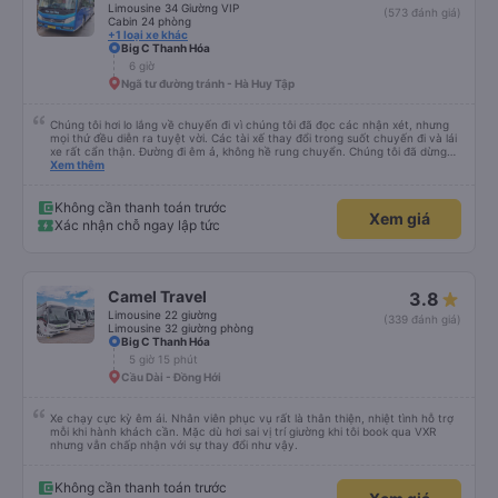
thân thiện: Tài xế không thực sự thân thiện hoặc hữu ích, nhưng không đến
Limousine 34 Giường VIP
(573 đánh giá)
mức không thể chịu nổi. • Xe buýt quá đông ở Đà Nẵng: Khi chúng tôi
Cabin 24 phòng
chuyển sang xe buýt khác để đến khách sạn của mình ở Đà Nẵng, xe quá
+1 loại xe khác
đông và tôi phải ngồi trên một chiếc ghế nhựa ở lối đi giữa, điều này không lý
Big C Thanh Hóa
tưởng. Nhìn chung: Mặc dù có một vài bất tiện nhỏ, tôi đã có trải nghiệm
6 giờ
tích cực với công ty này. Đây là dịch vụ xe buýt tốt nhất mà tôi từng sử
Ngã tư đường tránh - Hà Huy Tập
dụng ở Việt Nam. Sự sạch sẽ, thoải mái và yên tĩnh tạo nên sự khác biệt
đáng kể và tôi sẽ giới thiệu dịch vụ này cho bất kỳ ai đi tuyến đường này.
Chúng tôi hơi lo lắng về chuyến đi vì chúng tôi đã đọc các nhận xét, nhưng
mọi thứ đều diễn ra tuyệt vời. Các tài xế thay đổi trong suốt chuyến đi và lái
xe rất cẩn thận. Đường đi êm ả, không hề rung chuyển. Chúng tôi đã dừng
đủ số lần để đi vệ sinh và dừng lại để ăn tối. Nhìn chung, ghế ngồi có thể hơi
Xem thêm
ngắn đối với những người cao trên 180 cm nhưng đó không phải là vấn đề
lớn. Chúng tôi rất thích chuyến đi.
Không cần thanh toán trước
Xem giá
Xác nhận chỗ ngay lập tức
Camel Travel
3.8
Limousine 22 giường
(339 đánh giá)
Limousine 32 giường phòng
Big C Thanh Hóa
5 giờ 15 phút
Cầu Dài - Đồng Hới
Xe chạy cực kỳ êm ái. Nhân viên phục vụ rất là thân thiện, nhiệt tình hỗ trợ
mỗi khi hành khách cần. Mặc dù hơi sai vị trí giường khi tôi book qua VXR
nhưng vẫn chấp nhận với sự thay đổi như vậy.
Không cần thanh toán trước