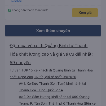
(do mình đặt nhầm), nhưng mn vẫn cho mình nằm tầng 1. Đêm đang ngủ thì
Xem thêm
anh kia hốt hoảng lay dậy, mình làm rơi điện thoại xuống sàn, ngay giữa lối đi,
huhu. Anh đó nhắc mình cất kĩ điện thoại vào trong, may mắn thật. Nói
chung thái độ và tính cách của nhân viên rất tốt, xe thì xịn, có rèm che cả 2
Không cần thanh toán trước
Xem giá
bên, có màn hình tivi, khăn ướt, nước khoáng, mình lên xe ngồi tẩy trang,
skin care rồi ngủ ngon lành. Đặc biệt là giường nằm cực kì dài, mình cao
1m61 nhưng vẫn dư rất nhiều chỗ, không bị gập chân khó chịu như những xe
khác, nói chung là rất ưng ý, rất thích. Mình đặt vé thấy hiện là giá ưu đãi
mừng khai trương nên rất rẻ, và tiện nữa, không phải di chuyển nhiều như đi
máy bay, chỉ lên xe rồi ngủ đến sáng là đến nhà luôn. hehe Cám ơn
vexere.com và nhà xe Sâm Hương. (Mình không phải seeding đâu nha :v)
Xem thêm chuyến
Đặt mua vé xe đi Quảng Bình từ Thanh
Hóa chất lượng cao và giá vé ưu đãi nhất:
59 chuyến
Tư vấn TOP 15 xe khách đi Quảng Bình từ Thanh Hóa
chất lượng cao, uy tín, giá rẻ nhất 08/2026
🚌 1. Xe Đức Thành (Kon Tum) khởi hành tại
Thanh Hóa - Dọc Quốc lộ 1A
🚌 2. Xe Sâm Hương khởi hành tại 690 Quang
Trung, P. Tân Sơn, Thành phố Thanh Hóa (Bến xe