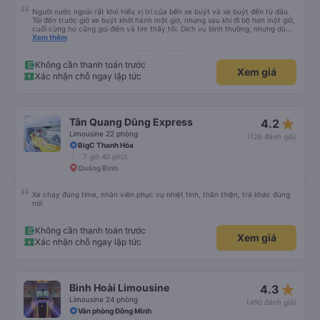
Người nước ngoài rất khó hiểu vị trí của bến xe buýt và xe buýt đến từ đâu.
Tôi đến trước giờ xe buýt khởi hành một giờ, nhưng sau khi đi bộ hơn một giờ,
cuối cùng họ cũng gọi điện và tìm thấy tôi. Dịch vụ bình thường, nhưng dù
sao thì tôi ngủ ngon hơn ở khách sạn vì tôi rất thoải mái. Sẽ tuyệt hơn nếu
Xem thêm
tiếng còi xe bớt to hơn. Nhưng tôi thích nó nên tôi cho điểm tối đa. Cảm ơn
bạn rất nhiều.
Không cần thanh toán trước
Xem giá
Xác nhận chỗ ngay lập tức
star_rate
Tân Quang Dũng Express
4.2
Limousine 22 phòng
(126 đánh giá)
BigC Thanh Hóa
7 giờ 40 phút
Quảng Bình
Xe chạy đúng time, nhân viên phục vụ nhiệt tình, thân thiện, trả khác đúng
nơi
Không cần thanh toán trước
Xem giá
Xác nhận chỗ ngay lập tức
star_rate
Bình Hoài Limousine
4.3
Limousine 24 phòng
(490 đánh giá)
Văn phòng Đông Minh