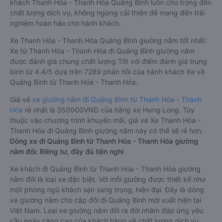
khách Thanh Hóa - Thanh Hóa Quảng Bình luôn chú trọng đến
chất lượng dịch vụ, không ngừng cải thiện để mang đến trải
nghiệm hoàn hảo cho hành khách.
Xe Thanh Hóa - Thanh Hóa Quảng Bình giường nằm tốt nhất:
Xe từ Thanh Hóa - Thanh Hóa đi Quảng Bình giường nằm
được đánh giá chung chất lượng Tốt với điểm đánh giá trung
bình từ 4.4/5 dựa trên 7289 phản hồi của hành khách Xe về
Quảng Bình từ Thanh Hóa - Thanh Hóa.
Giá vé
xe giường nằm đi Quảng Bình từ Thanh Hóa - Thanh
Hóa
rẻ nhất là 350000VND của hãng xe Hưng Long. Tùy
thuộc vào chương trình khuyến mãi, giá vé Xe Thanh Hóa -
Thanh Hóa đi Quảng Bình giường nằm này có thể sẽ rẻ hơn.
Dòng xe đi Quảng Bình từ Thanh Hóa - Thanh Hóa giường
nằm đôi: Riêng tư, đầy đủ tiện nghi
Xe khách đi Quảng Bình từ Thanh Hóa - Thanh Hóa giường
nằm đôi là loại xe đặc biệt. Với mỗi giường được thiết kế như
một phòng ngủ khách sạn sang trọng, hiện đại. Đây là dòng
xe giường nằm cho cặp đôi đi Quảng Bình mới xuất hiện tại
Việt Nam. Loại xe giường nằm đôi ra đời nhằm đáp ứng yêu
cầu ngày càng cao của khách hàng về chất lượng dịch vụ