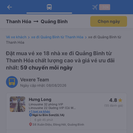
arrow_back
Tải app Vexere ngay!
Tải app Vexere
-30k
Mở app
Mở app
Nhận ưu đãi thành viên độc
-30k/ghế khi đặt vé máy bay qua
quyền
app
Thanh Hóa
Quảng Bình
Chọn ngày
Vé xe khách
xe đi Quảng Bình từ Thanh Hóa
xe đi Quảng Bình từ
Thanh Hóa
Đặt mua vé xe 18 nhà xe đi Quảng Bình từ
Thanh Hóa chất lượng cao và giá vé ưu đãi
nhất
: 59 chuyến mỗi ngày
Vexere Team
Ngày cập nhật: 08/08/2026
Hưng Long
4.8
Limousine 32 phòng VIP
(55 đánh giá)
Limousine 22 Giường VIP (Có WC)
+1 loại xe khác
Ngã tư Bỉm Sơn(QL1A)
6 giờ 45 phút
38 Xuân Diệu, Đồng Hới, Quảng Bình