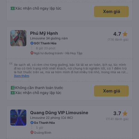
Xác nhận chỗ ngay lập tức
Xem giá
star_rate
Phú Mỹ Hạnh
4.7
Limousine 34 giường nằm
(116 đánh giá)
GO! Thanh Hóa
6 giờ 20 phút
Ngã tư đường tránh - Hà Huy Tập
Xe sạch sẽ, có rèm cho từng giường, bác tài lái xe an toàn, lịch sự, lúc mình
đi ko có tình trạng nhồi nhét khách, nói chung trải nghiệm tốt, có 1 điểm trừ
là hút thuốc trên xe, mà xe hôm mình đi hơi nhiều trẻ nhỏ, mong nhà xe rút
kinh nghiệm khi đọc đc bình luận này
Xem thêm
Không cần thanh toán trước
Xem giá
Xác nhận chỗ ngay lập tức
star_rate
Quang Dũng VIP Limousine
3.7
Limousine 22 phòng (Có WC)
(1141 đánh giá)
Go Thanh Hóa
5 giờ
Quảng Bình