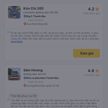
star_rate
Kim Chi 265
4.2
Limousine giường nằm 34 chỗ
(609 đánh giá)
Big C Thanh Hóa
4 giờ 30 phút
Bưu Điện Đồng Hới
Đi xe này mình thấy dịch vụ tốt, lái xe an toàn, xe êm ru hơn xe khác, a phụ
xe rất tâm lí nhắc nhở đi ngủ sớm 🤣 chấm 10/10 nha mn, xe trung chuyển
cũng rất nhiệt tình nữa, đợi và xách hành lí hộ bọn mình, bác lái xe cũng đợi
mn đi vệ sinh xong mới đi chứ ko vội vàng mắng khách như xe khác, nên đi
Xem thêm
mn nha, cabin nằm cũng rất rộng nữa người m8, m9 nằm thoải mái luôn,
kphai PR đâu nhưng rất tốt mn nhé, tại mình đi xe khác HN-ĐN rồi nên mình
thấy thế
Xem giá
star_rate
Sâm Hương
4.8
Giường nằm 44 chỗ
(113 đánh giá)
Bến xe phía Nam Thanh Hóa
8 giờ 30 phút
Quảng Bình (Dọc quốc lộ 1A)
Thái độ phục vụ tốt
Lần đầu đi xe nhưng bất ngờ về chất lượng luôn ạ. Sau khi mình đặt xe thì có
người gọi điện thoại đến xác nhận và dặn mình thời gian có mặt ở địa điểm
lên xe. Khi lên xe thì các anh, các chú phụ xe nói ghế mình đặt là ghế tầng 2