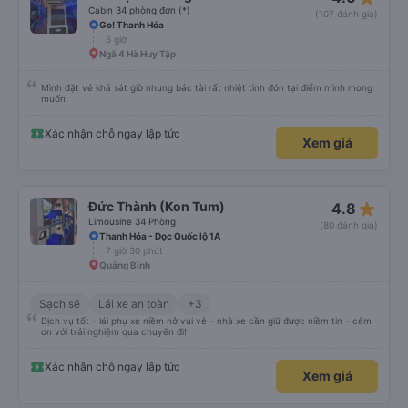
Cabin 34 phòng đơn (*)
(107 đánh giá)
Go! Thanh Hóa
6 giờ
Ngã 4 Hà Huy Tập
Mình đặt vé khá sát giờ nhưng bác tài rất nhiệt tình đón tại điểm mình mong
muốn
Xác nhận chỗ ngay lập tức
Xem giá
star_rate
Đức Thành (Kon Tum)
4.8
Limousine 34 Phòng
(80 đánh giá)
Thanh Hóa - Dọc Quốc lộ 1A
7 giờ 30 phút
Quảng Bình
Sạch sẽ
Lái xe an toàn
+3
Dịch vụ tốt - lái phụ xe niềm nở vui vẻ - nhà xe cần giữ được niềm tin - cảm
ơn với trải nghiệm qua chuyến đi!
Xác nhận chỗ ngay lập tức
Xem giá