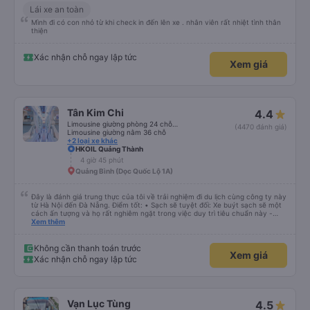
Lái xe an toàn
Mình đi có con nhỏ từ khi check in đến lên xe . nhân viên rất nhiệt tình thân
thiện
Xác nhận chỗ ngay lập tức
Xem giá
Tân Kim Chi
4.4
Limousine giường phòng 24 chỗ (CABIN)
(4470 đánh giá)
Limousine giường nằm 36 chỗ
+2 loại xe khác
HKOIL Quảng Thành
4 giờ 45 phút
Quảng Bình (Dọc Quốc Lộ 1A)
Đây là đánh giá trung thực của tôi về trải nghiệm đi du lịch cùng công ty này
từ Hà Nội đến Đà Nẵng. Điểm tốt: • Sạch sẽ tuyệt đối: Xe buýt sạch sẽ một
cách ấn tượng và họ rất nghiêm ngặt trong việc duy trì tiêu chuẩn này -
không được phép ăn trên xe. Đây là lần đầu tiên tôi thấy sự chú trọng đến
Xem thêm
vấn đề sạch sẽ như vậy ở Việt Nam. Mọi thứ bên trong xe buýt đều trông
mới và sạch sẽ. • WiFi đáng tin cậy: WiFi trên xe hoạt động hoàn hảo trong
suốt chuyến đi. • Tùy chọn sạc: Có sẵn cổng sạc USB và USB-C, đây cũng
Không cần thanh toán trước
Xem giá
là lần đầu tiên tôi thấy. • Môi trường yên tĩnh và thanh bình: Họ không bật
Xác nhận chỗ ngay lập tức
đèn không cần thiết hoặc bật nhạc lớn, giúp tôi dễ dàng thư giãn và ngủ
trong suốt hành trình. • Dừng vệ sinh thường xuyên: Họ lên lịch dừng thường
xuyên, tạo sự thuận tiện cho mọi người. Điểm chưa tốt: • Thay đổi địa điểm
đón vào phút chót: Vài giờ trước khi khởi hành, họ thông báo với tôi rằng
điểm đón đã được thay đổi sang một địa điểm xa hơn khoảng 30 phút. Tuy
Vạn Lục Tùng
4.5
nhiên, họ đã đền bù cho tôi 100.000 VND, tôi thấy công bằng. • Tài xế không