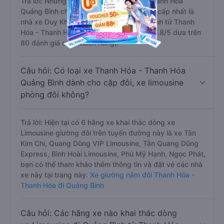
Trả lời: Những hãng xe đi Thanh Hóa - Thanh Hóa
Quảng Bình chất lượng tốt, xuất sắc, cao cấp nhất là
nhà xe Duy Khánh Limousine đi Quảng Bình từ Thanh
Hóa - Thanh Hóa với điểm chất lượng là 4.8/5 dựa trên
80 đánh giá của khách hàng).
Câu hỏi: Có loại xe Thanh Hóa - Thanh Hóa
Quảng Bình dành cho cặp đôi, xe limousine
phòng đôi không?
Trả lời: Hiện tại có 6 hãng xe khai thác dòng xe
Limousine giường đôi trên tuyến đường này là xe Tân
Kim Chi, Quang Dũng VIP Limousine, Tân Quang Dũng
Express, Bình Hoài Limousine, Phú Mỹ Hạnh, Ngọc Phát,
bạn có thể tham khảo thêm thông tin và đặt vé các nhà
xe này tại trang này:
Xe giường nằm đôi Thanh Hóa -
Thanh Hóa đi Quảng Bình
Câu hỏi: Các hãng xe nào khai thác dòng