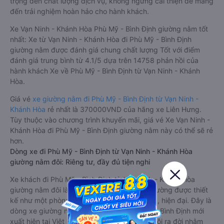
trọng đến chất lượng dịch vụ, không ngừng cải thiện để mang
đến trải nghiệm hoàn hảo cho hành khách.
Xe Vạn Ninh - Khánh Hòa Phù Mỹ - Bình Định giường nằm tốt
nhất: Xe từ Vạn Ninh - Khánh Hòa đi Phù Mỹ - Bình Định
giường nằm được đánh giá chung chất lượng Tốt với điểm
đánh giá trung bình từ 4.1/5 dựa trên 14758 phản hồi của
hành khách Xe về Phù Mỹ - Bình Định từ Vạn Ninh - Khánh
Hòa.
Giá vé
xe giường nằm đi Phù Mỹ - Bình Định từ Vạn Ninh -
Khánh Hòa
rẻ nhất là 370000VND của hãng xe Liên Hưng.
Tùy thuộc vào chương trình khuyến mãi, giá vé Xe Vạn Ninh -
Khánh Hòa đi Phù Mỹ - Bình Định giường nằm này có thể sẽ rẻ
hơn.
Dòng xe đi Phù Mỹ - Bình Định từ Vạn Ninh - Khánh Hòa
giường nằm đôi: Riêng tư, đầy đủ tiện nghi
Xe khách đi Phù Mỹ - Bình Định từ Vạn Ninh - Khánh Hòa
giường nằm đôi là loại xe đặc biệt. Với mỗi giường được thiết
kế như một phòng ngủ khách sạn sang trọng, hiện đại. Đây là
dòng xe giường nằm cho cặp đôi đi Phù Mỹ - Bình Định mới
xuất hiện tại Việt Nam. Loại xe giường nằm đôi ra đời nhằm