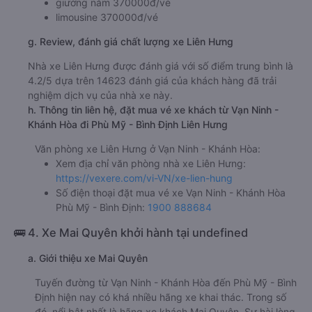
giường nằm 370000đ/vé
limousine 370000đ/vé
g. Review, đánh giá chất lượng xe Liên Hưng
Nhà xe Liên Hưng được đánh giá với số điểm trung bình là
4.2/5 dựa trên 14623 đánh giá của khách hàng đã trải
nghiệm dịch vụ của nhà xe này.
h. Thông tin liên hệ, đặt mua vé xe khách từ Vạn Ninh -
Khánh Hòa đi Phù Mỹ - Bình Định Liên Hưng
Văn phòng xe Liên Hưng ở Vạn Ninh - Khánh Hòa:
Xem địa chỉ văn phòng nhà xe Liên Hưng:
https://vexere.com/vi-VN/xe-lien-hung
Số điện thoại đặt mua vé xe Vạn Ninh - Khánh Hòa
Phù Mỹ - Bình Định:
1900 888684
🚌 4. Xe Mai Quyên khởi hành tại undefined
a. Giới thiệu xe Mai Quyên
Tuyến đường từ Vạn Ninh - Khánh Hòa đến Phù Mỹ - Bình
Định hiện nay có khá nhiều hãng xe khai thác. Trong số
đó, nổi bật nhất là hãng xe khách Mai Quyên. Sự hài lòng