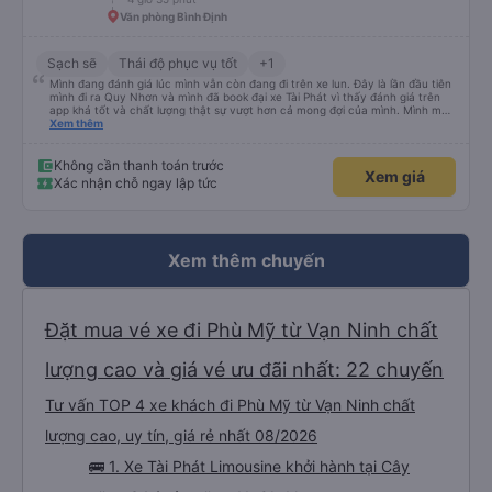
Văn phòng Bình Định
Sạch sẽ
Thái độ phục vụ tốt
+1
Mình đang đánh giá lúc mình vẫn còn đang đi trên xe lun. Đây là lần đầu tiên
mình đi ra Quy Nhơn và mình đã book đại xe Tài Phát vì thấy đánh giá trên
app khá tốt và chất lượng thật sự vượt hơn cả mong đợi của mình. Mình mua
giường đôi và vừa đủ cho 2 người. Nhân viên của nhà xe phải nói là siêu nhiệt
Xem thêm
tình và dễ thương. Trước chuyến đi mình có gọi cho bên tổng đài thì anh
nhân viên hỗ trợ mình nói chuyện siêu nhẹ nhàng và vui vẻ . Lúc mình lên xe
trung chuyển và lên xe lớn thì luôn hỗ trợ xách vali giùm tụi mình. Trên xe thì
Không cần thanh toán trước
Xem giá
có cả bánh và sữa miễn phí cho khách còn chuẩn bị cả thuốc say xe, dép,
Xác nhận chỗ ngay lập tức
mền, gối và đặc biệt là có gối ôm. Nchung là phải chấm nhà xe 10 sao mới
đủ !!!
Xem thêm chuyến
Đặt mua vé xe đi Phù Mỹ từ Vạn Ninh chất
lượng cao và giá vé ưu đãi nhất: 22 chuyến
Tư vấn TOP 4 xe khách đi Phù Mỹ từ Vạn Ninh chất
lượng cao, uy tín, giá rẻ nhất 08/2026
🚌 1. Xe Tài Phát Limousine khởi hành tại Cây