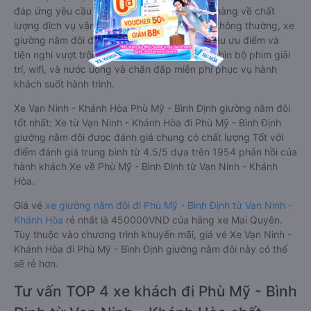
đáp ứng yêu cầu ngày càng cao của khách hàng về chất
lượng dịch vụ vận tải. So với xe giường nằm thông thường, xe
giường nằm đôi đi Phù Mỹ - Bình Định có nhiều ưu điểm và
tiện nghi vượt trội. Màn hình LCD với hàng nghìn bộ phim giải
trí, wifi, và nước uống và chăn đắp miễn phí phục vụ hành
khách suốt hành trình.
Xe Vạn Ninh - Khánh Hòa Phù Mỹ - Bình Định giường nằm đôi
tốt nhất: Xe từ Vạn Ninh - Khánh Hòa đi Phù Mỹ - Bình Định
giường nằm đôi được đánh giá chung có chất lượng Tốt với
điểm đánh giá trung bình từ 4.5/5 dựa trên 1954 phản hồi của
hành khách Xe về Phù Mỹ - Bình Định từ Vạn Ninh - Khánh
Hòa.
Giá vé
xe giường nằm đôi đi Phù Mỹ - Bình Định từ Vạn Ninh -
Khánh Hòa
rẻ nhất là 450000VND của hãng xe Mai Quyên.
Tùy thuộc vào chương trình khuyến mãi, giá vé Xe Vạn Ninh -
Khánh Hòa đi Phù Mỹ - Bình Định giường nằm đôi này có thể
sẽ rẻ hơn.
Tư vấn TOP 4 xe khách đi Phù Mỹ - Bình