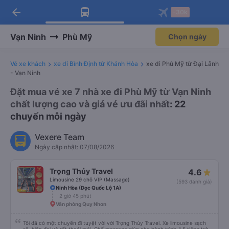
arrow_back
Tải app Vexere ngay!
Tải app Vexere
-30k
Mở app
Mở app
Nhận ưu đãi thành viên độc
-30k/ghế khi đặt vé máy bay qua
quyền
app
Vạn Ninh
Phù Mỹ
Chọn ngày
Vé xe khách
xe đi Bình Định từ Khánh Hòa
xe đi Phù Mỹ từ Đại Lãnh
- Vạn Ninh
Đặt mua vé xe 7 nhà xe đi Phù Mỹ từ Vạn Ninh
chất lượng cao và giá vé ưu đãi nhất
: 22
chuyến mỗi ngày
Vexere Team
Ngày cập nhật: 07/08/2026
Trọng Thủy Travel
4.6
Limousine 29 chỗ VIP (Massage)
(593 đánh giá)
Ninh Hòa (Dọc Quốc Lộ 1A)
2 giờ 45 phút
Văn phòng Quy Nhơn
Tôi đã có một chuyến đi tuyệt vời với Trọng Thủy Travel. Xe limousine sạch