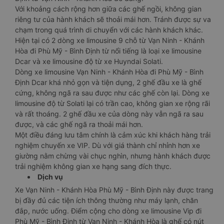
Với khoảng cách rộng hơn giữa các ghế ngồi, không gian
riêng tư của hành khách sẽ thoải mái hơn. Tránh được sự va
chạm trong quá trình di chuyển với các hành khách khác.
Hiện tại có 2 dòng xe limousine 9 chỗ từ Vạn Ninh - Khánh
Hòa đi Phù Mỹ - Bình Định từ nổi tiếng là loại xe limousine
Dcar và xe limousine độ từ xe Huyndai Solati.
Dòng xe limousine Vạn Ninh - Khánh Hòa đi Phù Mỹ - Bình
Định Dcar khá nhỏ gọn và tiện dụng, 2 ghế đầu xe là ghế
cứng, không ngã ra sau được như các ghế còn lại. Dòng xe
limousine độ từ Solati lại có trần cao, không gian xe rộng rãi
và rất thoáng. 2 ghế đầu xe của dòng này vẫn ngã ra sau
được, và các ghế ngã ra thoải mái hơn.
Một điều đáng lưu tâm chính là cảm xúc khi khách hàng trải
nghiệm chuyến xe VIP. Dù với giá thành chỉ nhỉnh hơn xe
giường nằm chừng vài chục nghìn, nhưng hành khách được
trải nghiệm không gian xe hạng sang đích thực.
Dịch vụ
Xe Vạn Ninh - Khánh Hòa Phù Mỹ - Bình Định này được trang
bị đầy đủ các tiện ích thông thường như máy lạnh, chăn
đắp, nước uống. Điểm cộng cho dòng xe limousine Vip đi
Phù Mỹ - Bình Định từ Vạn Ninh - Khánh Hòa là ghế có nút