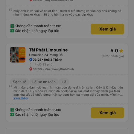
mấy anh lơ xe vui vẻ nhiệt tình , mình đi trễ nhưng xe vẫn đợi chứ không bỏ
như những xe khác . Sẽ ủng hộ nhà xe vào các dịp khác
Không cần thanh toán trước
Xem giá
Xác nhận chỗ ngay lập tức
Tài Phát Limousine
5.0
Limousine 24 Phòng Đôi
(1827 đánh giá)
03:25 • Ngã 3 Thành
4 giờ 35 phút
08:00 • Văn phòng Bình Định
Sạch sẽ
Lái xe an toàn
+3
Mình đang đánh giá lúc mình vẫn còn đang đi trên xe lun. Đây là lần đầu tiên
mình đi ra Quy Nhơn và mình đã book đại xe Tài Phát vì thấy đánh giá trên
app khá tốt và chất lượng thật sự vượt hơn cả mong đợi của mình. Mình mua
giường đôi và vừa đủ cho 2 người. Nhân viên của nhà xe phải nói là siêu nhiệt
Xem thêm
tình và dễ thương. Trước chuyến đi mình có gọi cho bên tổng đài thì anh
nhân viên hỗ trợ mình nói chuyện siêu nhẹ nhàng và vui vẻ . Lúc mình lên xe
trung chuyển và lên xe lớn thì luôn hỗ trợ xách vali giùm tụi mình. Trên xe thì
Không cần thanh toán trước
Xem giá
có cả bánh và sữa miễn phí cho khách còn chuẩn bị cả thuốc say xe, dép,
Xác nhận chỗ ngay lập tức
mền, gối và đặc biệt là có gối ôm. Nchung là phải chấm nhà xe 10 sao mới
đủ !!!