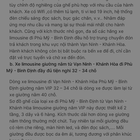
tùy chỉnh độ nghiêng của ghế phù hợp với nhu cầu của hành
khách. Xe có Wifi ,có thêm tủ lạnh, ti vi led 19 inch, hệ thống
đèn chiếu sáng đọc sách, bục gác chân, v.v.. Nhằm đáp
ứng mọi nhu cầu và mang lại sự thoải mái nhất cho hành
khách. Cũng với kích thước nhỏ gọn, đa số các hãng xe
limousine đi Phù Mỹ - Bình Định đều hỗ trợ trung chuyển đón
trả khách trong khu vực nội thành Vạn Ninh - Khánh Hòa.
Hành khách không còn bị bắt buộc ra bến xe để đi, chỉ cần
đặt vé trực tuyến và chờ xe đến đón.
b. Xe limousine giường nằm từ Vạn Ninh - Khánh Hòa đi Phù
Mỹ - Bình Định đầy đủ tiện nghi 32 - 34 chỗ
Dòng xe limousine đi Vạn Ninh - Khánh Hòa Phù Mỹ - Bình
Định giường nằm VIP 32 – 34 chỗ là dòng xe được làm lại từ
xe giường nằm 40 chỗ.
Sơ đồ ghế của loại xe đi Phù Mỹ - Bình Định từ Vạn Ninh -
Khánh Hòa limousine giường nằm VIP này được thiết kế 2
tầng, 3 dãy và 6 hàng. Kích thước dài hơn dòng xe giường
nằm thông thường một chút. Tuy nhiên tại mỗi giường đều
có rèm che riêng, màn hình led, và đèn đọc sách,…. Mỗi
giường đều được bọc da êm ái, tương đương với phân khúc