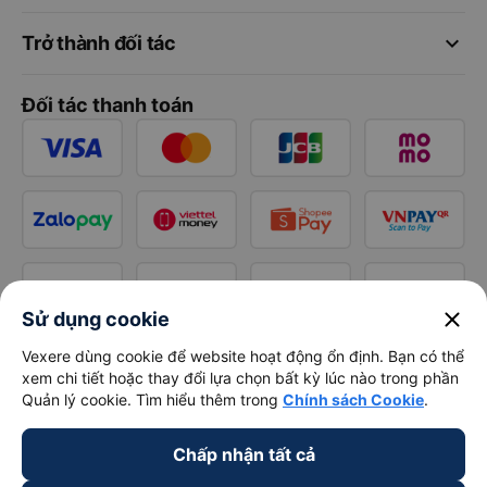
keyboard_arrow_down
Trở thành đối tác
Đối tác thanh toán
close
Sử dụng cookie
Vexere dùng cookie để website hoạt động ổn định. Bạn có thể
xem chi tiết hoặc thay đổi lựa chọn bất kỳ lúc nào trong phần
Quản lý cookie. Tìm hiểu thêm trong
Chính sách Cookie
.
Chấp nhận tất cả