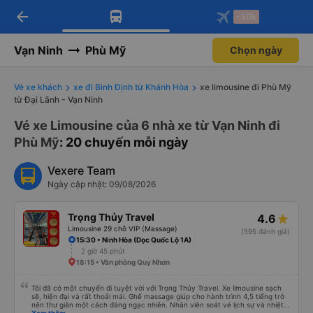
arrow_back
Tải app Vexere ngay!
Tải app Vexere
-30k
Mở app
Mở app
Nhận ưu đãi thành viên độc
-30k/ghế khi đặt vé máy bay qua
quyền
app
Vạn Ninh
Phù Mỹ
Chọn ngày
Vé xe khách
xe đi Bình Định từ Khánh Hòa
xe limousine đi Phù Mỹ
từ Đại Lãnh - Vạn Ninh
Vé xe Limousine của 6 nhà xe từ Vạn Ninh đi
Phù Mỹ
: 20 chuyến mỗi ngày
Vexere Team
Ngày cập nhật: 09/08/2026
Trọng Thủy Travel
4.6
Limousine 29 chỗ VIP (Massage)
(595 đánh giá)
15:30 • Ninh Hòa (Dọc Quốc Lộ 1A)
2 giờ 45 phút
18:15 • Văn phòng Quy Nhơn
Tôi đã có một chuyến đi tuyệt vời với Trọng Thủy Travel. Xe limousine sạch
sẽ, hiện đại và rất thoải mái. Ghế massage giúp cho hành trình 4,5 tiếng trở
nên thư giãn một cách đáng ngạc nhiên. Nhân viên soát vé lịch sự và nhiệt