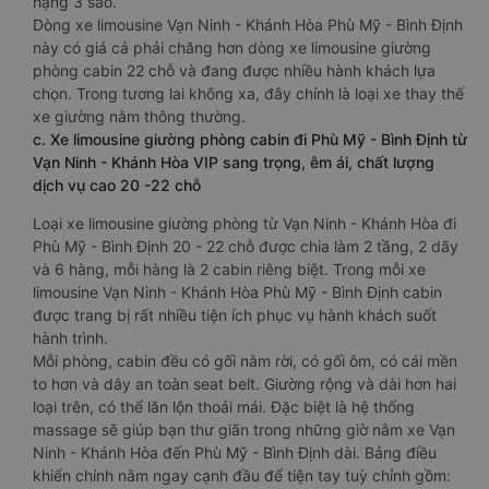
hạng 3 sao.
Dòng xe limousine Vạn Ninh - Khánh Hòa Phù Mỹ - Bình Định
này có giá cả phải chăng hơn dòng xe limousine giường
phòng cabin 22 chỗ và đang được nhiều hành khách lựa
chọn. Trong tương lai không xa, đây chính là loại xe thay thế
xe giường nằm thông thường.
c. Xe limousine giường phòng cabin đi Phù Mỹ - Bình Định từ
Vạn Ninh - Khánh Hòa VIP sang trọng, êm ái, chất lượng
dịch vụ cao 20 -22 chỗ
Loại xe limousine giường phòng từ Vạn Ninh - Khánh Hòa đi
Phù Mỹ - Bình Định 20 - 22 chỗ được chia làm 2 tầng, 2 dãy
và 6 hàng, mỗi hàng là 2 cabin riêng biệt. Trong mỗi xe
limousine Vạn Ninh - Khánh Hòa Phù Mỹ - Bình Định cabin
được trang bị rất nhiều tiện ích phục vụ hành khách suốt
hành trình.
Mỗi phòng, cabin đều có gối nằm rời, có gối ôm, có cái mền
to hơn và dây an toàn seat belt. Giường rộng và dài hơn hai
loại trên, có thể lăn lộn thoải mái. Đặc biệt là hệ thống
massage sẽ giúp bạn thư giãn trong những giờ nằm xe Vạn
Ninh - Khánh Hòa đến Phù Mỹ - Bình Định dài. Bảng điều
khiển chính nằm ngay cạnh đầu để tiện tay tuỳ chỉnh gồm: