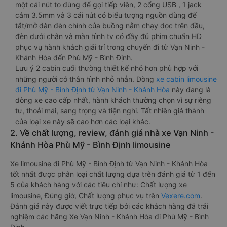
một cái nút to đùng để gọi tiếp viên, 2 cổng USB , 1 jack
cắm 3.5mm và 3 cái nút có biểu tượng nguồn dùng để
tắt/mở dàn đèn chính của buồng nằm chạy dọc trên đầu,
đèn dưới chân và màn hình tv có đầy đủ phim chuẩn HD
phục vụ hành khách giải trí trong chuyến đi từ Vạn Ninh -
Khánh Hòa đến Phù Mỹ - Bình Định.
Lưu ý 2 cabin cuối thường thiết kế nhỏ hơn phù hợp với
những người có thân hình nhỏ nhắn. Dòng
xe cabin limousine
đi Phù Mỹ - Bình Định từ Vạn Ninh - Khánh Hòa
này đang là
dòng xe cao cấp nhất, hành khách thường chọn vì sự riêng
tư, thoải mái, sang trọng và tiện nghi. Tất nhiên giá thành
của loại xe này sẽ cao hơn các loại khác.
2. Về chất lượng, review, đánh giá nhà xe Vạn Ninh -
Khánh Hòa Phù Mỹ - Bình Định limousine
Xe limousine đi Phù Mỹ - Bình Định từ Vạn Ninh - Khánh Hòa
tốt nhất được phân loại chất lượng dựa trên đánh giá từ 1 đến
5 của khách hàng với các tiêu chí như: Chất lượng xe
limousine, Đúng giờ, Chất lượng phục vụ trên
Vexere.com
.
Đánh giá này được viết trực tiếp bởi các khách hàng đã trải
nghiệm các hãng Xe Vạn Ninh - Khánh Hòa đi Phù Mỹ - Bình