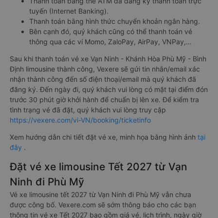
Thanh toán bằng thẻ ATM đã đăng ký thanh toán trực
tuyến (Internet Banking).
Thanh toán bằng hình thức chuyển khoản ngân hàng.
Bên cạnh đó, quý khách cũng có thể thanh toán vé
thông qua các ví Momo, ZaloPay, AirPay, VNPay,…
Sau khi thanh toán vé xe Vạn Ninh - Khánh Hòa Phù Mỹ - Bình
Định limousine thành công, Vexere sẽ gửi tin nhắn/email xác
nhận thành công đến số điện thoại/email mà quý khách đã
đăng ký. Đến ngày đi, quý khách vui lòng có mặt tại điểm đón
trước 30 phút giờ khởi hành để chuẩn bị lên xe. Để kiểm tra
tình trạng vé đã đặt, quý khách vui lòng truy cập
https://vexere.com/vi-VN/booking/ticketinfo
Xem hướng dẫn chi tiết đặt vé xe, minh họa bằng hình ảnh
tại
đây
.
Đặt vé xe limousine Tết 2027 từ Vạn
Ninh đi Phù Mỹ
Vé xe limousine tết 2027 từ Vạn Ninh đi Phù Mỹ vẫn chưa
được công bố. Vexere.com sẽ sớm thông báo cho các bạn
thông tin vé xe Tết 2027 bao gồm giá vé, lịch trình, ngày giờ