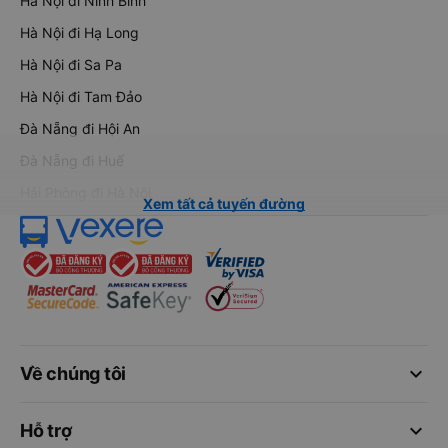
Hà Nội đi Ninh Bình
Hà Nội đi Hạ Long
Hà Nội đi Sa Pa
Hà Nội đi Tam Đảo
Đà Nẵng đi Hội An
Đà Nẵng đi Huế
Hải Phòng đi Hà Nội
Xem tất cả tuyến đường
keyboard_arrow_down
Về chúng tôi
keyboard_arrow_down
Hỗ trợ