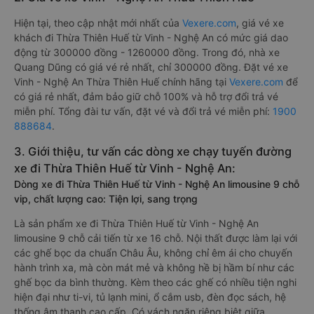
Hiện tại, theo cập nhật mới nhất của
Vexere.com
, giá vé xe
khách đi Thừa Thiên Huế từ Vinh - Nghệ An có mức giá dao
động từ 300000 đồng - 1260000 đồng. Trong đó, nhà xe
Quang Dũng có giá vé rẻ nhất, chỉ 300000 đồng. Đặt vé xe
Vinh - Nghệ An Thừa Thiên Huế chính hãng tại
Vexere.com
để
có giá rẻ nhất, đảm bảo giữ chỗ 100% và hỗ trợ đổi trả vé
miễn phí. Tổng đài tư vấn, đặt vé và đổi trả vé miễn phí:
1900
888684
.
3. Giới thiệu, tư vấn các dòng xe chạy tuyến đường
xe đi Thừa Thiên Huế từ Vinh - Nghệ An:
Dòng xe đi Thừa Thiên Huế từ Vinh - Nghệ An limousine 9 chỗ
vip, chất lượng cao: Tiện lợi, sang trọng
Là sản phẩm xe đi Thừa Thiên Huế từ Vinh - Nghệ An
limousine 9 chỗ cải tiến từ xe 16 chỗ. Nội thất được làm lại với
các ghế bọc da chuẩn Châu Âu, không chỉ êm ái cho chuyến
hành trình xa, mà còn mát mẻ và không hề bị hầm bí như các
ghế bọc da bình thường. Kèm theo các ghế có nhiều tiện nghi
hiện đại như ti-vi, tủ lạnh mini, ổ cắm usb, đèn đọc sách, hệ
thống âm thanh cao cấp. Có vách ngăn riêng biệt giữa