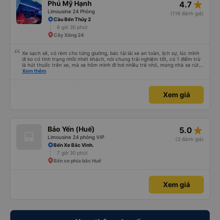
star_rate
Phú Mỹ Hạnh
4.7
Limousine 24 Phòng
(116 đánh giá)
Cầu Bến Thủy 2
6 giờ 30 phút
Cây Xăng 24
Xe sạch sẽ, có rèm cho từng giường, bác tài lái xe an toàn, lịch sự, lúc mình
đi ko có tình trạng nhồi nhét khách, nói chung trải nghiệm tốt, có 1 điểm trừ
là hút thuốc trên xe, mà xe hôm mình đi hơi nhiều trẻ nhỏ, mong nhà xe rút
kinh nghiệm khi đọc đc bình luận này
Xem thêm
Xem giá
star_rate
Bảo Yến (Huế)
5.0
Limousine 24 phòng VIP
(3 đánh giá)
Bến Xe Bắc Vinh.
7 giờ 30 phút
Bến xe phía bắc Huế
Xem giá