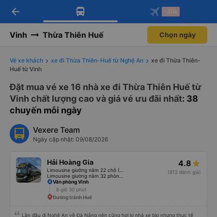
arrow_back
Tải app Vexere ngay!
Tải app Vexere
-30k
Mở app
Mở app
Nhận ưu đãi thành viên độc
-30k/ghế khi đặt vé máy bay qua
quyền
app
Vinh
Thừa Thiên Huế
Chọn ngày
Vé xe khách
xe đi Thừa Thiên-Huế từ Nghệ An
xe đi Thừa Thiên-
Huế từ Vinh
Đặt mua vé xe 16 nhà xe đi Thừa Thiên Huế từ
Vinh chất lượng cao và giá vé ưu đãi nhất
: 38
chuyến mỗi ngày
Vexere Team
Ngày cập nhật: 09/08/2026
Hải Hoàng Gia
4.8
Limousine giường nằm 22 chỗ (WC)
(812 đánh giá)
Limousine giường nằm 32 phòng (WC)
Văn phòng Vinh
6 giờ 30 phút
Đường tránh Huế
Lần đầu đi Nghệ An về Đà Nẵng nên cũng hơi lo nhà xe bịp nhưng thực tế