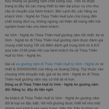
hữu những xe giường nằm chất lượng cao. Trên xe được
trang bị đầy đủ các trang thiết bị hiện đại phục vụ cho nhu
cầu di chuyển của hành khách. Bên cạnh đó, các hãng xe
khách Vinh - Nghệ An Thừa Thiên Huế luôn chú trọng đến
chất lượng dịch vụ, không ngừng cải thiện để mang đến trải
nghiệm hoàn hảo cho hành khách.
Xe Vinh - Nghệ An Thừa Thiên Huế giường nằm tốt nhất: Xe từ
Vinh - Nghệ An đi Thừa Thiên Huế giường nằm được đánh giá
chung chất lượng Tốt với điểm đánh giá trung bình từ 4.6/5
dựa trên 3126 phản hồi của hành khách Xe về Thừa Thiên
Huế từ Vinh - Nghệ An.
Giá vé
xe giường nằm đi Thừa Thiên Huế từ Vinh - Nghệ An
rẻ
nhất là 300000VND của hãng xe Quang Dũng. Tùy thuộc vào
chương trình khuyến mãi, giá vé Xe Vinh - Nghệ An đi Thừa
Thiên Huế giường nằm này có thể sẽ rẻ hơn.
Dòng xe đi Thừa Thiên Huế từ Vinh - Nghệ An giường nằm
đôi: Riêng tư, đầy đủ tiện nghi
Xe khách đi Thừa Thiên Huế từ Vinh - Nghệ An giường nằm
đôi là loại xe đặc biệt. Với mỗi giường được thiết kế như một
phòng ngủ khách sạn sang trọng, hiện đại. Đây là dòng xe