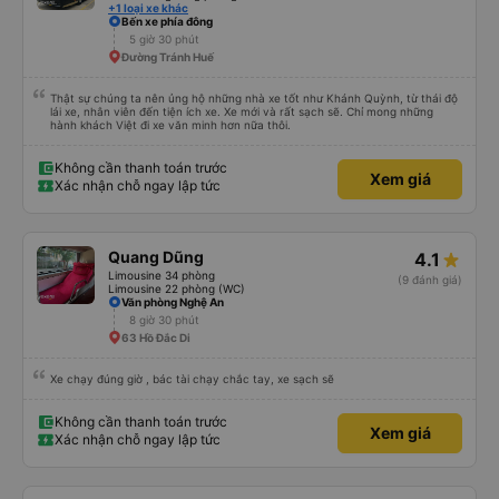
+1 loại xe khác
Bến xe phía đông
5 giờ 30 phút
Đường Tránh Huế
Thật sự chúng ta nên ủng hộ những nhà xe tốt như Khánh Quỳnh, từ thái độ
lái xe, nhân viên đến tiện ích xe. Xe mới và rất sạch sẽ. Chỉ mong những
hành khách Việt đi xe văn minh hơn nữa thôi.
Không cần thanh toán trước
Xem giá
Xác nhận chỗ ngay lập tức
Quang Dũng
4.1
Limousine 34 phòng
(9 đánh giá)
Limousine 22 phòng (WC)
Văn phòng Nghệ An
8 giờ 30 phút
63 Hồ Đắc Di
Xe chạy đúng giờ , bác tài chạy chắc tay, xe sạch sẽ
Không cần thanh toán trước
Xem giá
Xác nhận chỗ ngay lập tức