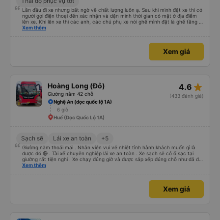
Thái độ phục vụ tốt
Lần đầu đi xe nhưng bất ngờ về chất lượng luôn ạ. Sau khi mình đặt xe thì có
người gọi điện thoại đến xác nhận và dặn mình thời gian có mặt ở địa điểm
lên xe. Khi lên xe thì các anh, các chú phụ xe nói ghế mình đặt là ghế tầng 2
(do mình đặt nhầm), nhưng mn vẫn cho mình nằm tầng 1. Đêm đang ngủ thì
Xem thêm
anh kia hốt hoảng lay dậy, mình làm rơi điện thoại xuống sàn, ngay giữa lối đi,
huhu. Anh đó nhắc mình cất kĩ điện thoại vào trong, may mắn thật. Nói
chung thái độ và tính cách của nhân viên rất tốt, xe thì xịn, có rèm che cả 2
Xem giá
bên, có màn hình tivi, khăn ướt, nước khoáng, mình lên xe ngồi tẩy trang,
skin care rồi ngủ ngon lành. Đặc biệt là giường nằm cực kì dài, mình cao
1m61 nhưng vẫn dư rất nhiều chỗ, không bị gập chân khó chịu như những xe
khác, nói chung là rất ưng ý, rất thích. Mình đặt vé thấy hiện là giá ưu đãi
mừng khai trương nên rất rẻ, và tiện nữa, không phải di chuyển nhiều như đi
máy bay, chỉ lên xe rồi ngủ đến sáng là đến nhà luôn. hehe Cám ơn
star_rate
Hoàng Long (Đỏ)
4.6
vexere.com và nhà xe Sâm Hương. (Mình không phải seeding đâu nha :v)
Giường nằm 42 chỗ
(433 đánh giá)
Nghệ An (dọc quốc lộ 1A)
6 giờ
Huế (Dọc Quốc Lộ 1A)
Sạch sẽ
Lái xe an toàn
+5
Giường nằm thoải mái . Nhân viên vui vẻ nhiệt tình hành khách muốn gì là
được đó 😆 . Tài xế chuyên nghiệp lái xe an toàn . Xe sạch sẽ có ổ sạc tại
giường rất tiện nghi . Xe chạy đúng giờ và được sắp xếp đúng chỗ như đã đặt
. Điểm 10 cho hoàng long đỏ 👍
Xem thêm
Xem giá