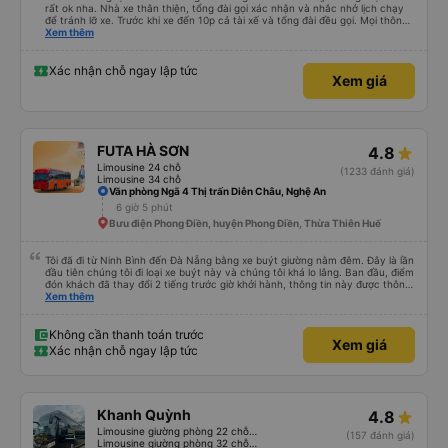
rất ok nha. Nhà xe thân thiện, tổng đài gọi xác nhận và nhắc nhở lịch chạy
để tránh lỡ xe. Trước khi xe đến 10p cả tài xế và tổng đài đều gọi. Mọi thông
tin về biển số xe và số điện thoại tài xế đều trùng khớp trong email nhận
Xem thêm
được. Mình đặt ghế nào thì giữ nguyên ghế đó cho mình. Chỗ nằm rộng rãi,
thoải mái, xe chạy êm và không có mùi, về đến ĐN sớm gần 1 tiếng so với
thời gian dự kiến. 10 điểm, lần sau có nhu cầu sẽ chọn nhà xe này để đi Vinh
Xác nhận chỗ ngay lập tức
Xem giá
<-> Đà Nẵng
FUTA HÀ SƠN
4.8
Limousine 24 chỗ
(1233 đánh giá)
Limousine 34 chỗ
Văn phòng Ngã 4 Thị trấn Diễn Châu, Nghệ An
6 giờ 5 phút
Bưu điện Phong Điền, huyện Phong Điền, Thừa Thiên Huế
Tôi đã đi từ Ninh Bình đến Đà Nẵng bằng xe buýt giường nằm đêm. Đây là lần
đầu tiên chúng tôi đi loại xe buýt này và chúng tôi khá lo lắng. Ban đầu, điểm
đón khách đã thay đổi 2 tiếng trước giờ khởi hành, thông tin này được thông
báo qua email. Chúng tôi đến đúng địa điểm lúc 9 giờ nhưng xe buýt không
Xem thêm
có ở đó. Chúng tôi đã liên lạc qua email và nhận được phản hồi nhanh chóng,
điều này rất đáng trân trọng. Họ cho chúng tôi biết xe buýt đến muộn 10-15
phút. Khi xe buýt đến, tài xế đã đến tận nơi giúp đỡ chúng tôi và nhân viên
Không cần thanh toán trước
Xem giá
chăm sóc khách hàng cũng đã xác nhận qua email. Xe buýt sạch sẽ và
Xác nhận chỗ ngay lập tức
giường ngủ thoải mái. Tài xế rất tốt bụng và chu đáo vì biết chúng tôi là
khách du lịch. Chúng tôi cảm thấy an toàn suốt cả chuyến đi. Cuối chuyến
đi, tài xế đã hướng dẫn chúng tôi đến xe đưa đón miễn phí đến khách sạn. Tôi
rất khuyên bạn nên sử dụng dịch vụ này.
Khanh Quỳnh
4.8
Limousine giường phòng 22 chỗ (WC)
(157 đánh giá)
Limousine giường phòng 32 chỗ (WC)