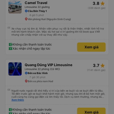
star_rate
Camel Travel
3.8
Limousine 22 giường
(339 đánh giá)
Cầu Bến Thủy 1
6 giờ 5 phút
Văn phòng Huế (Nguyễn Sinh Cung)
Xe chạy cực kỳ êm ái. Nhân viên phục vụ rất là thân thiện, nhiệt tình hỗ trợ
mỗi khi hành khách cần. Mặc dù hơi sai vị trí giường khi tôi book qua VXR
nhưng vẫn chấp nhận với sự thay đổi như vậy.
Không cần thanh toán trước
Xem giá
Xác nhận chỗ ngay lập tức
star_rate
Quang Dũng VIP Limousine
3.7
Limousine 22 phòng (Có WC)
(1141 đánh giá)
Bến xe Bắc Vinh
7 giờ 30 phút
Bến xe phía nam Huế
Người nước ngoài rất khó hiểu vị trí của bến xe buýt và xe buýt đến từ đâu.
Tôi đến trước giờ xe buýt khởi hành một giờ, nhưng sau khi đi bộ hơn một giờ,
cuối cùng họ cũng gọi điện và tìm thấy tôi. Dịch vụ bình thường, nhưng dù
sao thì tôi ngủ ngon hơn ở khách sạn vì tôi rất thoải mái. Sẽ tuyệt hơn nếu
Xem thêm
tiếng còi xe bớt to hơn. Nhưng tôi thích nó nên tôi cho điểm tối đa. Cảm ơn
bạn rất nhiều.
Không cần thanh toán trước
Xem giá
Xác nhận chỗ ngay lập tức