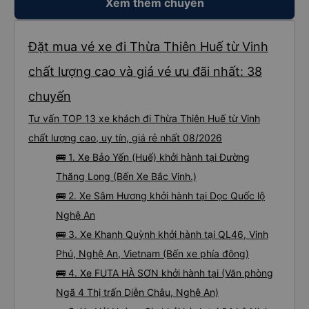
Xem thêm chuyến
Đặt mua vé xe đi Thừa Thiên Huế từ Vinh
chất lượng cao và giá vé ưu đãi nhất: 38
chuyến
Tư vấn TOP 13 xe khách đi Thừa Thiên Huế từ Vinh
chất lượng cao, uy tín, giá rẻ nhất 08/2026
🚌 1. Xe Bảo Yến (Huế) khởi hành tại Đường
Thăng Long (Bến Xe Bắc Vinh.)
🚌 2. Xe Sâm Hương khởi hành tại Dọc Quốc lộ
Nghệ An
🚌 3. Xe Khanh Quỳnh khởi hành tại QL46, Vinh
Phú, Nghệ An, Vietnam (Bến xe phía đông)
🚌 4. Xe FUTA HÀ SƠN khởi hành tại (Văn phòng
Ngã 4 Thị trấn Diễn Châu, Nghệ An)