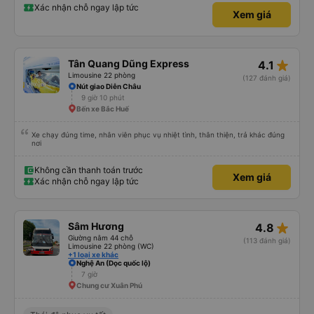
Xác nhận chỗ ngay lập tức
Xem giá
star_rate
Tân Quang Dũng Express
4.1
Limousine 22 phòng
(127 đánh giá)
Nút giao Diễn Châu
9 giờ 10 phút
Bến xe Bắc Huế
Xe chạy đúng time, nhân viên phục vụ nhiệt tình, thân thiện, trả khác đúng
nơi
Không cần thanh toán trước
Xem giá
Xác nhận chỗ ngay lập tức
star_rate
Sâm Hương
4.8
Giường nằm 44 chỗ
(113 đánh giá)
Limousine 22 phòng (WC)
+1 loại xe khác
Nghệ An (Dọc quốc lộ)
7 giờ
Chung cư Xuân Phú