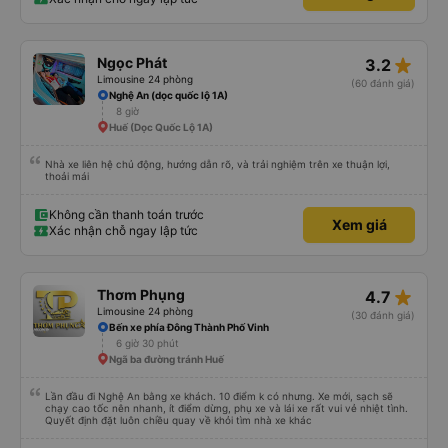
star_rate
Ngọc Phát
3.2
Limousine 24 phòng
(60 đánh giá)
Nghệ An (dọc quốc lộ 1A)
8 giờ
Huế (Dọc Quốc Lộ 1A)
Nhà xe liên hệ chủ động, hướng dẫn rõ, và trải nghiệm trên xe thuận lợi,
thoải mái
Không cần thanh toán trước
Xem giá
Xác nhận chỗ ngay lập tức
star_rate
Thơm Phụng
4.7
Limousine 24 phòng
(30 đánh giá)
Bến xe phía Đông Thành Phố Vinh
6 giờ 30 phút
Ngã ba đường tránh Huế
Lần đầu đi Nghệ An bằng xe khách. 10 điểm k có nhưng. Xe mới, sạch sẽ
chạy cao tốc nên nhanh, ít điểm dừng, phụ xe và lái xe rất vui vẻ nhiệt tình.
Quyết định đặt luôn chiều quay về khỏi tìm nhà xe khác