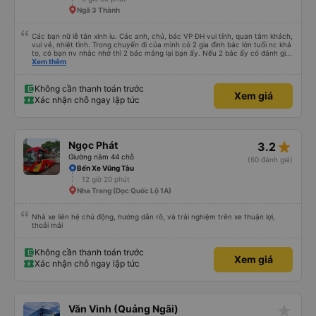
Ngã 3 Thành
Các bạn nữ lễ tân xinh iu. Các anh, chú, bác VP ĐH vui tính, quan tâm khách,
vui vẻ, nhiệt tình. Trong chuyến đi của mình có 2 gia đình bác lớn tuổi nc khá
to, có bạn nv nhắc nhở thì 2 bác mắng lại bạn ấy. Nếu 2 bác ấy có đánh giá
xấu thì mình ngược lại nha. Bạn ấy nhắc nhở rất đúng. 2 bác nói rất to. To
Xem thêm
đến lỗi mình ngủ còn mơ được câu chuyện các bác nói với nhau xuất hiện
trong giấc mơ của mình luôn. Nên nếu bạn ấy bị phản ánh thì đừng trừ lương
bạn ấy nha. Nếu bạn ấy bị trừ thì bảo bạn ấy liên hệ sđt của mình, mình hỗ
Không cần thanh toán trước
Xem giá
trợ ạ. Số mình đuôi 666, chuyến ĐH-NT ngày 16/1. À các bạn nữ lễ tân xinh
Xác nhận chỗ ngay lập tức
iu còn đổi cho mình phòng đơn sang đôi xong còn note là (một mình) yêu
luôn. Nhưng phòng đôi mà nằm một thì mỗi lần xe rẽ 1 cái là ✈️ Ít đi xe khách
nhưng đủ để đánh giá 10/10.
star_rate
Ngọc Phát
3.2
Giường nằm 44 chỗ
(60 đánh giá)
Bến Xe Vũng Tàu
12 giờ 20 phút
Nha Trang (Dọc Quốc Lộ 1A)
Nhà xe liên hệ chủ động, hướng dẫn rõ, và trải nghiệm trên xe thuận lợi,
thoải mái
Không cần thanh toán trước
Xem giá
Xác nhận chỗ ngay lập tức
star_rate
Văn Vinh (Quảng Ngãi)