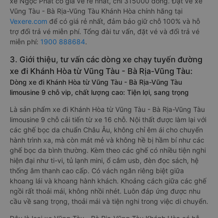
xe Ngọc Phát có giá vé rẻ nhất, chỉ 315000 đồng. Đặt vé xe
Vũng Tàu - Bà Rịa-Vũng Tàu Khánh Hòa chính hãng tại
Vexere.com
để có giá rẻ nhất, đảm bảo giữ chỗ 100% và hỗ
trợ đổi trả vé miễn phí. Tổng đài tư vấn, đặt vé và đổi trả vé
miễn phí:
1900 888684
.
3. Giới thiệu, tư vấn các dòng xe chạy tuyến đường
xe đi Khánh Hòa từ Vũng Tàu - Bà Rịa-Vũng Tàu:
Dòng xe đi Khánh Hòa từ Vũng Tàu - Bà Rịa-Vũng Tàu
limousine 9 chỗ vip, chất lượng cao: Tiện lợi, sang trọng
Là sản phẩm xe đi Khánh Hòa từ Vũng Tàu - Bà Rịa-Vũng Tàu
limousine 9 chỗ cải tiến từ xe 16 chỗ. Nội thất được làm lại với
các ghế bọc da chuẩn Châu Âu, không chỉ êm ái cho chuyến
hành trình xa, mà còn mát mẻ và không hề bị hầm bí như các
ghế bọc da bình thường. Kèm theo các ghế có nhiều tiện nghi
hiện đại như ti-vi, tủ lạnh mini, ổ cắm usb, đèn đọc sách, hệ
thống âm thanh cao cấp. Có vách ngăn riêng biệt giữa
khoang lái và khoang hành khách. Khoảng cách giữa các ghế
ngồi rất thoải mái, không nhồi nhét. Luôn đáp ứng được nhu
cầu về sang trọng, thoải mái và tiện nghi trong việc di chuyển.