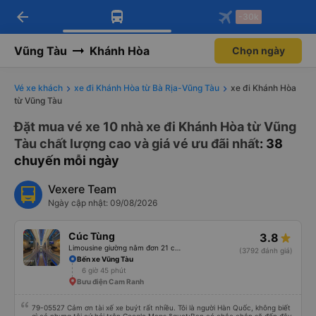
arrow_back
Tải app Vexere ngay!
Tải app Vexere
-30k
Mở app
Mở app
Nhận ưu đãi thành viên độc
-30k/ghế khi đặt vé máy bay qua
quyền
app
Vũng Tàu
Khánh Hòa
Chọn ngày
Vé xe khách
xe đi Khánh Hòa từ Bà Rịa-Vũng Tàu
xe đi Khánh Hòa
từ Vũng Tàu
Đặt mua vé xe 10 nhà xe đi Khánh Hòa từ Vũng
Tàu chất lượng cao và giá vé ưu đãi nhất
: 38
chuyến mỗi ngày
Vexere Team
Ngày cập nhật: 09/08/2026
Cúc Tùng
3.8
Limousine giường nằm đơn 21 chỗ (WC)
(3792 đánh giá)
Bến xe Vũng Tàu
6 giờ 45 phút
Bưu điện Cam Ranh
79-05527 Cảm ơn tài xế xe buýt rất nhiều. Tôi là người Hàn Quốc, không biết