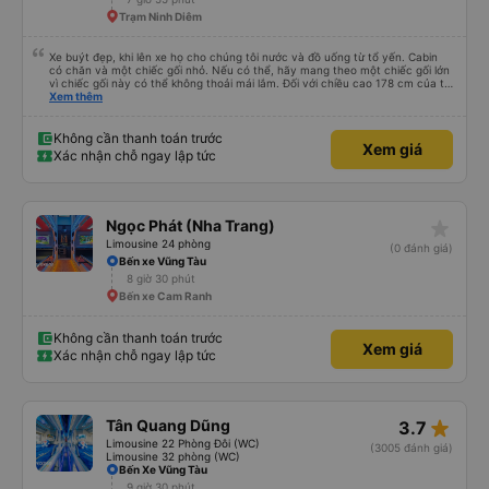
Trạm Ninh Diêm
Xe buýt đẹp, khi lên xe họ cho chúng tôi nước và đồ uống từ tổ yến. Cabin
có chăn và một chiếc gối nhỏ. Nếu có thể, hãy mang theo một chiếc gối lớn
vì chiếc gối này có thể không thoải mái lắm. Đối với chiều cao 178 cm của tôi
thì không có đủ không gian về chiều dài. Tôi chọn khởi hành từ văn phòng ở
Xem thêm
trung tâm Nha Trang, nơi chúng tôi được đón bằng một chiếc xe buýt nhỏ và
đưa đến một chiếc xe buýt lớn mà chúng tôi đã đi. Khởi hành đúng giờ,
chúng tôi đến nơi sớm hơn một giờ so với thời gian quy định
Không cần thanh toán trước
Xem giá
Xác nhận chỗ ngay lập tức
star_rate
Ngọc Phát (Nha Trang)
Limousine 24 phòng
(0 đánh giá)
Bến xe Vũng Tàu
8 giờ 30 phút
Bến xe Cam Ranh
Không cần thanh toán trước
Xem giá
Xác nhận chỗ ngay lập tức
star_rate
Tân Quang Dũng
3.7
Limousine 22 Phòng Đôi (WC)
(3005 đánh giá)
Limousine 32 phòng (WC)
Bến Xe Vũng Tàu
9 giờ 30 phút