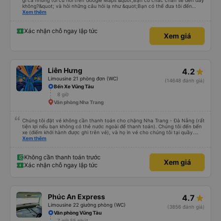
gì cả nhưng tôi cứ hỏi trên Google Maps &quot;Bạn có chắc chắn sẽ đến đây
không?&quot; và hỏi những câu hỏi lạ như &quot;Bạn có thể đưa tôi đến
khách sạn của chúng tôi không?&quot; Nhưng tài xế đã quan tâm. của mọi
Xem thêm
thứ. Vốn dĩ tôi đến lúc 2h30 sáng và được thông báo lúc đó nhưng tài xế bảo
tôi ngủ thêm, đợi ở trạm xăng và thậm chí còn đón tôi tại khách sạn bằng xe
limousine vào buổi sáng. ngu ngốc đến mức tôi nghĩ tài xế đã giúp tôi. Nếu
Xác nhận chỗ ngay lập tức
Xem giá
tài xế không ở đó, tôi vẫn đang suy nghĩ về câu chuyện đó vì nó chắc hẳn
rất nguy hiểm.. Cảm ơn rất nhiều.. Cảm ơn xe buýt 79-05527 rất nhiều tài
xế. Mình là người Hàn Quốc không biết gì nhưng tài xế đã giải quyết mọi việc
dù mình liên tục hỏi trên Google Maps &quot;Anh đi đây à?&quot; và hỏi
những câu hỏi kỳ lạ, &quot;Bạn có đưa chúng tôi đến khách sạn của chúng
tôi không?&quot; Vốn dĩ tôi đến lúc 2h30 sáng nhưng lúc đó không xuống xe
Liên Hưng
4.2
mà tài xế bảo tôi ngủ thêm và đợi ở trạm xăng, thậm chí còn đón khách sạn
bằng xe limousine vào buổi sáng. .Tôi nghĩ tài xế đã giúp tôi vì tôi trông ngu
Limousine 21 phòng đơn (WC)
(14648 đánh giá)
ngốc quá.. Tôi vẫn nghĩ rằng nếu không có tài xế thì sẽ rất nguy hiểm.. Cảm
Bến Xe Vũng Tàu
ơn từ tận đáy lòng.. 79-05527 Cảm ơn tài xế xe nhưng rất nhiều. Nếu bạn
8 giờ
chưa biết cách thực hiện, hãy xem Google Maps hoạt động như thế nào,
&quot;B Bạn bị sao vậy?&quot; Chuyện gì xảy ra với bạn vậy?&quot; Bây giờ
Văn phòng Nha Trang
là 2:30 và tôi đang nói về nó. ạn bằng xe bu lông Limousine. Tôi nghĩ tài xế
đã giúp tôi vì nhìn tôi quá ngu ngốc. Tôi vẫn đang nghĩ rằng sẽ rất nguy hiểm
nếu không có tài xế... Cảm ơn các bạn rất nhiều.
Chúng tôi đặt vé không cần thanh toán cho chặng Nha Trang - Đà Nẵng (rất
tiện lợi nếu bạn không có thẻ nước ngoài để thanh toán). Chúng tôi đến bến
xe (điểm khởi hành được ghi trên vé), và họ in vé cho chúng tôi tại quầy.
Chúng tôi cũng quyết định mua vé chiều về trực tiếp tại quầy, vì giá vé trên
Xem thêm
ứng dụng cũng giống nhau. Đầu tiên, chúng tôi đi xe buýt nhỏ đến điểm hẹn,
sau đó chuyển sang xe giường nằm. Tôi khuyên bạn nên mang theo áo len
ấm hoặc áo khoác mỏng, vì thỉnh thoảng trời khá lạnh, và chăn mền thì hơi
Không cần thanh toán trước
Xem giá
cũ, nhưng vẫn có sẵn. Cổng USB để sạc điện thoại hoạt động tốt, và có giấy
Xác nhận chỗ ngay lập tức
vệ sinh. Mọi thứ khá sạch sẽ. Chúng tôi trở về từ Đà Nẵng (bến xe Đà Nẵng,
Nhà ga B2, Lối ra 8) trên một loại xe buýt khác với ba hàng ghế ngả. Xe ít
rộng rãi hơn, nhưng vẫn khá thoải mái và tốt hơn nhiều so với một chuyến đi
8-10 tiếng ngồi một chỗ. Chúng tôi cũng dừng lại gần Nha Trang và sau đó
được đưa đến ga bằng xe buýt nhỏ. Họ cũng vận chuyển hàng hóa trong
Phúc An Express
4.7
suốt chuyến đi, và có thể sẽ có những điểm dừng chân. Tôi khuyên bạn nên
chọn công ty này và đặt chỗ ngồi VIP.
Limousine 22 giường phòng (WC)
(3856 đánh giá)
Văn phòng Vũng Tàu
7 giờ 55 phút