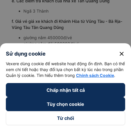
e. Các điểm trả khách của nhà xe Tân Quang Dũng
Ngã 3 Thành
f. Giá vé giá xe khách đi Khánh Hòa từ Vũng Tàu - Bà Rịa-
Vũng Tàu Tân Quang Dũng
giường nằm 450000đ/vé
giường nằm đôi 500000đ/vé
limousine 450000đ/vé
close
Sử dụng cookie
g. Review, đánh giá chất lượng xe Tân Quang Dũng
Vexere dùng cookie để website hoạt động ổn định. Bạn có thể
xem chi tiết hoặc thay đổi lựa chọn bất kỳ lúc nào trong phần
Nhà xe Tân Quang Dũng được đánh giá với số điểm trung
Quản lý cookie. Tìm hiểu thêm trong
Chính sách Cookie
.
bình là 3.7/5 dựa trên 2999 đánh giá của khách hàng đã
trải nghiệm dịch vụ của nhà xe này.
h. Thông tin liên hệ, đặt mua vé xe khách từ Vũng Tàu - Bà
Chấp nhận tất cả
Rịa-Vũng Tàu đi Khánh Hòa Tân Quang Dũng
Tùy chọn cookie
Văn phòng xe Tân Quang Dũng ở Vũng Tàu - Bà Rịa-Vũng
Tàu:
Xem địa chỉ văn phòng nhà xe Tân Quang Dũng:
Từ chối
https://vexere.com/vi-VN/xe-tan-quang-dung
Số điện thoại đặt mua vé xe Vũng Tàu - Bà Rịa-Vũng