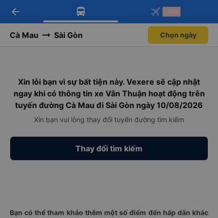
arrow_back
Tải app Vexere ngay!
Tải app Vexere
-30k
Mở app
Mở app
Nhận ưu đãi thành viên độc
-30k/ghế khi đặt vé máy bay qua
quyền
app
Cà Mau
Sài Gòn
Chọn ngày
Xin lỗi bạn vì sự bất tiện này. Vexere sẽ cập nhật
ngay khi có thông tin xe Vân Thuận hoạt động trên
tuyến đường Cà Mau đi Sài Gòn ngày 10/08/2026
Xin bạn vui lòng thay đổi tuyến đường tìm kiếm
Thay đổi tìm kiếm
Bạn có thể tham khảo thêm một số điểm đến hấp dẫn khác