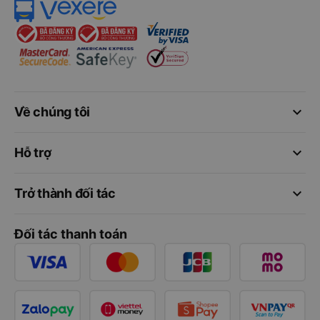
keyboard_arrow_down
Về chúng tôi
keyboard_arrow_down
Hỗ trợ
keyboard_arrow_down
Trở thành đối tác
Đối tác thanh toán