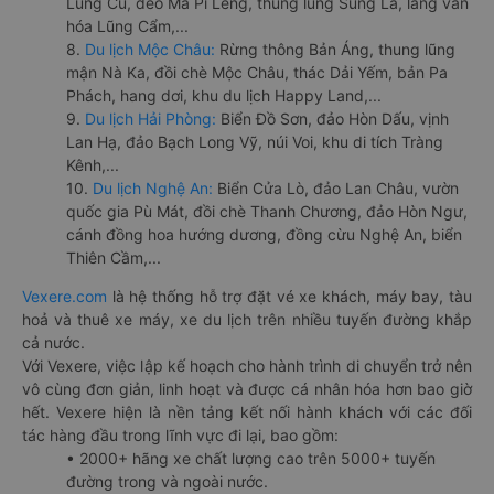
Lũng Cú, đèo Mã Pí Lèng, thung lũng Sủng Là, làng văn
hóa Lũng Cẩm,...
8.
Du lịch Mộc Châu:
Rừng thông Bản Áng, thung lũng
mận Nà Ka, đồi chè Mộc Châu, thác Dải Yếm, bản Pa
Phách, hang dơi, khu du lịch Happy Land,...
9.
Du lịch Hải Phòng:
Biển Đồ Sơn, đảo Hòn Dấu, vịnh
Lan Hạ, đảo Bạch Long Vỹ, núi Voi, khu di tích Tràng
Kênh,...
10.
Du lịch Nghệ An:
Biển Cửa Lò, đảo Lan Châu, vườn
quốc gia Pù Mát, đồi chè Thanh Chương, đảo Hòn Ngư,
cánh đồng hoa hướng dương, đồng cừu Nghệ An, biển
Thiên Cầm,...
Vexere.com
là hệ thống hỗ trợ đặt vé xe khách, máy bay, tàu
hoả và thuê xe máy, xe du lịch trên nhiều tuyến đường khắp
cả nước.
Với Vexere, việc lập kế hoạch cho hành trình di chuyển trở nên
vô cùng đơn giản, linh hoạt và được cá nhân hóa hơn bao giờ
hết. Vexere hiện là nền tảng kết nối hành khách với các đối
tác hàng đầu trong lĩnh vực đi lại, bao gồm:
• 2000+ hãng xe chất lượng cao trên 5000+ tuyến
đường trong và ngoài nước.