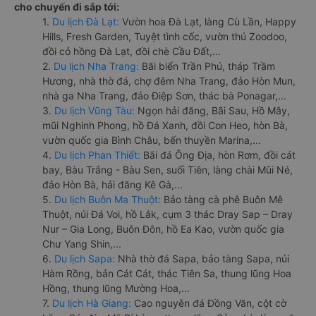
cho chuyến đi sắp tới:
1.
Du lịch Đà Lạt:
Vườn hoa Đà Lạt, làng Cù Lần, Happy
Hills, Fresh Garden, Tuyệt tình cốc, vườn thú Zoodoo,
đồi cỏ hồng Đà Lạt, đồi chè Cầu Đất,...
2.
Du lịch Nha Trang:
Bãi biển Trần Phú, tháp Trầm
Hương, nhà thờ đá, chợ đêm Nha Trang, đảo Hòn Mun,
nhà ga Nha Trang, đảo Điệp Sơn, thác bà Ponagar,...
3.
Du lịch Vũng Tàu:
Ngọn hải đăng, Bãi Sau, Hồ Mây,
mũi Nghinh Phong, hồ Đá Xanh, đồi Con Heo, hòn Bà,
vườn quốc gia Bình Châu, bến thuyền Marina,...
4.
Du lịch Phan Thiết:
Bãi đá Ông Địa, hòn Rơm, đồi cát
bay, Bàu Trắng - Bàu Sen, suối Tiên, làng chài Mũi Né,
đảo Hòn Bà, hải đăng Kê Gà,...
5.
Du lịch Buôn Ma Thuột:
Bảo tàng cà phê Buôn Mê
Thuột, núi Đá Voi, hồ Lắk, cụm 3 thác Dray Sap – Dray
Nur – Gia Long, Buôn Đôn, hồ Ea Kao, vườn quốc gia
Chư Yang Shin,...
6.
Du lịch Sapa:
Nhà thờ đá Sapa, bảo tàng Sapa, núi
Hàm Rồng, bản Cát Cát, thác Tiên Sa, thung lũng Hoa
Hồng, thung lũng Mường Hoa,...
7.
Du lịch Hà Giang:
Cao nguyên đá Đồng Văn, cột cờ