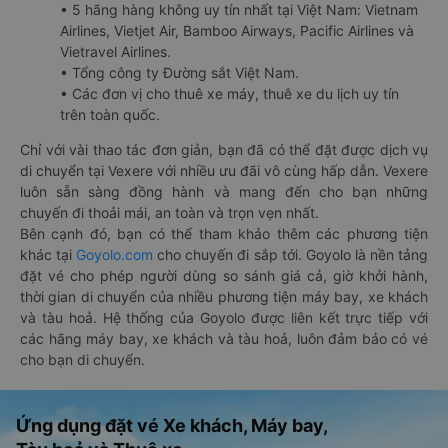
• 5 hãng hàng không uy tín nhất tại Việt Nam: Vietnam
Airlines, Vietjet Air, Bamboo Airways, Pacific Airlines và
Vietravel Airlines.
• Tổng công ty Đường sắt Việt Nam.
• Các đơn vị cho thuê xe máy, thuê xe du lịch uy tín
trên toàn quốc.
Chỉ với vài thao tác đơn giản, bạn đã có thể đặt được dịch vụ
di chuyển tại Vexere với nhiều ưu đãi vô cùng hấp dẫn. Vexere
luôn sẵn sàng đồng hành và mang đến cho bạn những
chuyến đi thoải mái, an toàn và trọn vẹn nhất.
Bên cạnh đó, bạn có thể tham khảo thêm các phương tiện
khác tại
Goyolo.com
cho chuyến đi sắp tới. Goyolo là nền tảng
đặt vé cho phép người dùng so sánh giá cả, giờ khởi hành,
thời gian di chuyển của nhiều phương tiện máy bay, xe khách
và tàu hoả. Hệ thống của Goyolo được liên kết trực tiếp với
các hãng máy bay, xe khách và tàu hoả, luôn đảm bảo có vé
cho bạn di chuyển.
Ứng dụng đặt vé Xe khách, Máy bay,