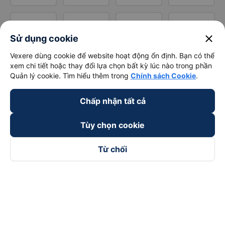
close
Sử dụng cookie
Vexere dùng cookie để website hoạt động ổn định. Bạn có thể
xem chi tiết hoặc thay đổi lựa chọn bất kỳ lúc nào trong phần
Quản lý cookie. Tìm hiểu thêm trong
Chính sách Cookie
.
Chấp nhận tất cả
Tùy chọn cookie
Từ chối
Theo dõi chúng tôi trên
Facebook
Tiktok
Youtube
Công ty TNHH Thương Mại Dịch Vụ Vexere