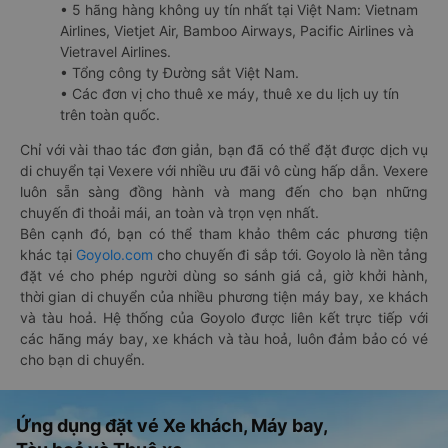
• 5 hãng hàng không uy tín nhất tại Việt Nam: Vietnam
Airlines, Vietjet Air, Bamboo Airways, Pacific Airlines và
Vietravel Airlines.
• Tổng công ty Đường sắt Việt Nam.
• Các đơn vị cho thuê xe máy, thuê xe du lịch uy tín
trên toàn quốc.
Chỉ với vài thao tác đơn giản, bạn đã có thể đặt được dịch vụ
di chuyển tại Vexere với nhiều ưu đãi vô cùng hấp dẫn. Vexere
luôn sẵn sàng đồng hành và mang đến cho bạn những
chuyến đi thoải mái, an toàn và trọn vẹn nhất.
Bên cạnh đó, bạn có thể tham khảo thêm các phương tiện
khác tại
Goyolo.com
cho chuyến đi sắp tới. Goyolo là nền tảng
đặt vé cho phép người dùng so sánh giá cả, giờ khởi hành,
thời gian di chuyển của nhiều phương tiện máy bay, xe khách
và tàu hoả. Hệ thống của Goyolo được liên kết trực tiếp với
các hãng máy bay, xe khách và tàu hoả, luôn đảm bảo có vé
cho bạn di chuyển.
Ứng dụng đặt vé Xe khách, Máy bay,