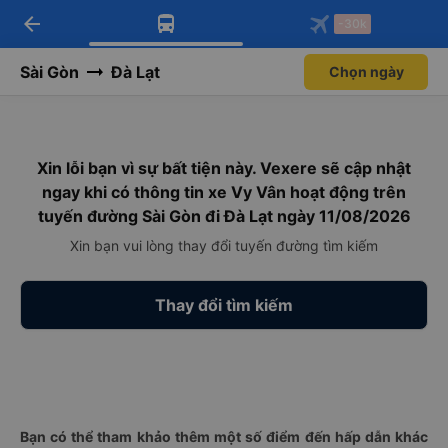
arrow_back
Tải app Vexere ngay!
Tải app Vexere
-30k
Mở app
Mở app
Nhận ưu đãi thành viên độc
-30k/ghế khi đặt vé máy bay qua
quyền
app
Sài Gòn
Đà Lạt
Chọn ngày
Xin lỗi bạn vì sự bất tiện này. Vexere sẽ cập nhật
ngay khi có thông tin xe Vy Vân hoạt động trên
tuyến đường Sài Gòn đi Đà Lạt ngày 11/08/2026
Xin bạn vui lòng thay đổi tuyến đường tìm kiếm
Thay đổi tìm kiếm
Bạn có thể tham khảo thêm một số điểm đến hấp dẫn khác