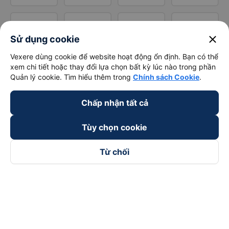
close
Sử dụng cookie
Vexere dùng cookie để website hoạt động ổn định. Bạn có thể
xem chi tiết hoặc thay đổi lựa chọn bất kỳ lúc nào trong phần
Quản lý cookie. Tìm hiểu thêm trong
Chính sách Cookie
.
Chấp nhận tất cả
Tùy chọn cookie
Từ chối
Theo dõi chúng tôi trên
Facebook
Tiktok
Youtube
Công ty TNHH Thương Mại Dịch Vụ Vexere