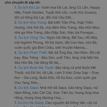
cho chuyến đi sắp tới:
1.
Du lịch Đà Lạt:
Vườn hoa Đà Lạt, làng Cù Lần, Happy
Hills, Fresh Garden, Tuyệt tình cốc, vườn thú Zoodoo,
đồi cỏ hồng Đà Lạt, đồi chè Cầu Đất,...
2.
Du lịch Nha Trang:
Bãi biển Trần Phú, tháp Trầm
Hương, nhà thờ đá, chợ đêm Nha Trang, đảo Hòn Mun,
nhà ga Nha Trang, đảo Điệp Sơn, thác bà Ponagar,...
3.
Du lịch Vũng Tàu:
Ngọn hải đăng, Bãi Sau, Hồ Mây,
mũi Nghinh Phong, hồ Đá Xanh, đồi Con Heo, hòn Bà,
vườn quốc gia Bình Châu, bến thuyền Marina,...
4.
Du lịch Phan Thiết:
Bãi đá Ông Địa, hòn Rơm, đồi cát
bay, Bàu Trắng - Bàu Sen, suối Tiên, làng chài Mũi Né,
đảo Hòn Bà, hải đăng Kê Gà,...
5.
Du lịch Buôn Ma Thuột:
Bảo tàng cà phê Buôn Mê
Thuột, núi Đá Voi, hồ Lắk, cụm 3 thác Dray Sap – Dray
Nur – Gia Long, Buôn Đôn, hồ Ea Kao, vườn quốc gia
Chư Yang Shin,...
6.
Du lịch Sapa:
Nhà thờ đá Sapa, bảo tàng Sapa, núi
Hàm Rồng, bản Cát Cát, thác Tiên Sa, thung lũng Hoa
Hồng, thung lũng Mường Hoa,...
7.
Du lịch Hà Giang:
Cao nguyên đá Đồng Văn, cột cờ