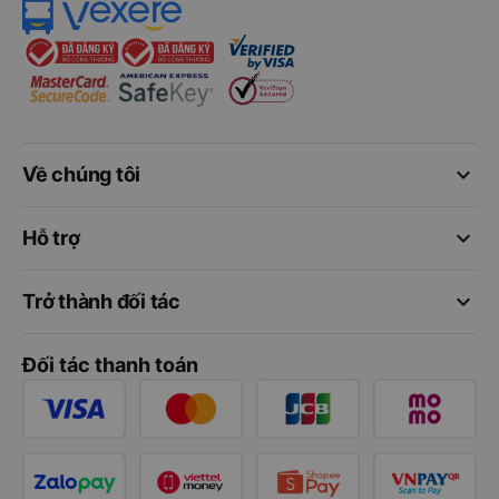
keyboard_arrow_down
Về chúng tôi
keyboard_arrow_down
Hỗ trợ
keyboard_arrow_down
Trở thành đối tác
Đối tác thanh toán