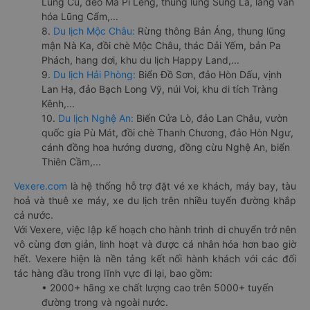
Lũng Cú, đèo Mã Pí Lèng, thung lũng Sủng Là, làng văn
hóa Lũng Cẩm,...
8.
Du lịch Mộc Châu:
Rừng thông Bản Áng, thung lũng
mận Nà Ka, đồi chè Mộc Châu, thác Dải Yếm, bản Pa
Phách, hang dơi, khu du lịch Happy Land,...
9.
Du lịch Hải Phòng:
Biển Đồ Sơn, đảo Hòn Dấu, vịnh
Lan Hạ, đảo Bạch Long Vỹ, núi Voi, khu di tích Tràng
Kênh,...
10.
Du lịch Nghệ An:
Biển Cửa Lò, đảo Lan Châu, vườn
quốc gia Pù Mát, đồi chè Thanh Chương, đảo Hòn Ngư,
cánh đồng hoa hướng dương, đồng cừu Nghệ An, biển
Thiên Cầm,...
Vexere.com
là hệ thống hỗ trợ đặt vé xe khách, máy bay, tàu
hoả và thuê xe máy, xe du lịch trên nhiều tuyến đường khắp
cả nước.
Với Vexere, việc lập kế hoạch cho hành trình di chuyển trở nên
vô cùng đơn giản, linh hoạt và được cá nhân hóa hơn bao giờ
hết. Vexere hiện là nền tảng kết nối hành khách với các đối
tác hàng đầu trong lĩnh vực đi lại, bao gồm:
• 2000+ hãng xe chất lượng cao trên 5000+ tuyến
đường trong và ngoài nước.