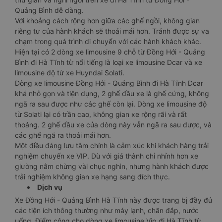
Quảng Bình dễ dàng.
Với khoảng cách rộng hơn giữa các ghế ngồi, không gian
riêng tư của hành khách sẽ thoải mái hơn. Tránh được sự va
chạm trong quá trình di chuyển với các hành khách khác.
Hiện tại có 2 dòng xe limousine 9 chỗ từ Đồng Hới - Quảng
Bình đi Hà Tĩnh từ nổi tiếng là loại xe limousine Dcar và xe
limousine độ từ xe Huyndai Solati.
Dòng xe limousine Đồng Hới - Quảng Bình đi Hà Tĩnh Dcar
khá nhỏ gọn và tiện dụng, 2 ghế đầu xe là ghế cứng, không
ngã ra sau được như các ghế còn lại. Dòng xe limousine độ
từ Solati lại có trần cao, không gian xe rộng rãi và rất
thoáng. 2 ghế đầu xe của dòng này vẫn ngã ra sau được, và
các ghế ngã ra thoải mái hơn.
Một điều đáng lưu tâm chính là cảm xúc khi khách hàng trải
nghiệm chuyến xe VIP. Dù với giá thành chỉ nhỉnh hơn xe
giường nằm chừng vài chục nghìn, nhưng hành khách được
trải nghiệm không gian xe hạng sang đích thực.
Dịch vụ
Xe Đồng Hới - Quảng Bình Hà Tĩnh này được trang bị đầy đủ
các tiện ích thông thường như máy lạnh, chăn đắp, nước
uống. Điểm cộng cho dòng xe limousine Vip đi Hà Tĩnh từ