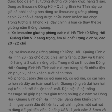
được bọc da êm ái, tương đương với phân khúc hạng 3 sao.
Dòng xe limousine Đồng Hới - Quảng Bình Hà Tĩnh này có
giá cả phải chăng hơn dòng xe limousine giường phòng
cabin 22 chỗ và đang được nhiều hành khách lựa chọn.
Trong tương lai không xa, đây chính là loại xe thay thế xe
giường nằm thông thường.
c. Xe limousine giường phòng cabin đi Hà Tĩnh từ Đồng Hới
- Quảng Bình VIP sang trọng, êm ái, chất lượng dịch vụ cao
20 -22 chỗ
Loại xe limousine giường phòng từ Đồng Hới - Quảng Bình đi
Hà Tĩnh 20 - 22 chỗ được chia làm 2 tầng, 2 dãy và 6 hàng,
mỗi hàng là 2 cabin riêng biệt. Trong mỗi xe limousine Đồng
Hới - Quảng Bình Hà Tĩnh cabin được trang bị rất nhiều tiện
ích phục vụ hành khách suốt hành trình.
Mỗi phòng, cabin đều có gối nằm rời, có gối ôm, có cái mền
to hơn và dây an toàn seat belt. Giường rộng và dài hơn hai
loại trên, có thể lăn lộn thoải mái. Đặc biệt là hệ thống
massage sẽ giúp bạn thư giãn trong những giờ nằm xe Đồng
Hới - Quảng Bình đến Hà Tĩnh dài. Bảng điều khiển chính
nằm ngay cạnh đầu để tiện tay tuỳ chỉnh gồm: một cái nút
to đùng để gọi tiếp viên, 2 cổng USB , 1 jack cắm 3.5mm và