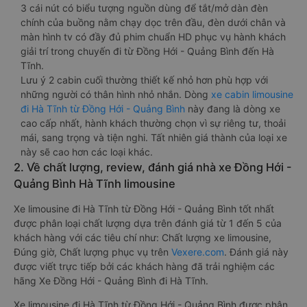
3 cái nút có biểu tượng nguồn dùng để tắt/mở dàn đèn
chính của buồng nằm chạy dọc trên đầu, đèn dưới chân và
màn hình tv có đầy đủ phim chuẩn HD phục vụ hành khách
giải trí trong chuyến đi từ Đồng Hới - Quảng Bình đến Hà
Tĩnh.
Lưu ý 2 cabin cuối thường thiết kế nhỏ hơn phù hợp với
những người có thân hình nhỏ nhắn. Dòng
xe cabin limousine
đi Hà Tĩnh từ Đồng Hới - Quảng Bình
này đang là dòng xe
cao cấp nhất, hành khách thường chọn vì sự riêng tư, thoải
mái, sang trọng và tiện nghi. Tất nhiên giá thành của loại xe
này sẽ cao hơn các loại khác.
2. Về chất lượng, review, đánh giá nhà xe Đồng Hới -
Quảng Bình Hà Tĩnh limousine
Xe limousine đi Hà Tĩnh từ Đồng Hới - Quảng Bình tốt nhất
được phân loại chất lượng dựa trên đánh giá từ 1 đến 5 của
khách hàng với các tiêu chí như: Chất lượng xe limousine,
Đúng giờ, Chất lượng phục vụ trên
Vexere.com
. Đánh giá này
được viết trực tiếp bởi các khách hàng đã trải nghiệm các
hãng Xe Đồng Hới - Quảng Bình đi Hà Tĩnh.
Xe limousine đi Hà Tĩnh từ Đồng Hới - Quảng Bình được phân