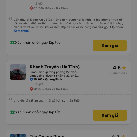
đông và tôi phải ngồi trên một chiếc ghế nhựa ở lối đi giữa, điều này không lý
2 giờ
tưởng. Nhìn chung: Mặc dù có một vài bất tiện nhỏ, tôi đã có trải nghiệm
04:05 • Bến xe Hà Tĩnh
tích cực với công ty này. Đây là dịch vụ xe buýt tốt nhất mà tôi từng sử
dụng ở Việt Nam. Sự sạch sẽ, thoải mái và yên tĩnh tạo nên sự khác biệt
đáng kể và tôi sẽ giới thiệu dịch vụ này cho bất kỳ ai đi tuyến đường này.
Lần đầu đi Nghệ An về Đà Nẵng nên cũng hơi lo nhà xe bịp nhưng thực tế
rất ok nha. Nhà xe thân thiện, tổng đài gọi xác nhận và nhắc nhở lịch chạy
để tránh lỡ xe. Trước khi xe đến 10p cả tài xế và tổng đài đều gọi. Mọi thông
tin về biển số xe và số điện thoại tài xế đều trùng khớp trong email nhận
Xem thêm
được. Mình đặt ghế nào thì giữ nguyên ghế đó cho mình. Chỗ nằm rộng rãi,
thoải mái, xe chạy êm và không có mùi, về đến ĐN sớm gần 1 tiếng so với
thời gian dự kiến. 10 điểm, lần sau có nhu cầu sẽ chọn nhà xe này để đi Vinh
Xác nhận chỗ ngay lập tức
Xem giá
<-> Đà Nẵng
Khánh Truyền (Hà Tĩnh)
4.5
Limousine giường phòng 22 chỗ (WC)
(58 đánh giá)
Limousine giường phòng 32 chỗ (WC)
16:00 • Quảng Bình
4 giờ
20:00 • Bến xe Hà Tĩnh
chuyến đi rất an toàn, tài xế lịch sự thân thiện
Xác nhận chỗ ngay lập tức
Xem giá
Tân Quang Dũng