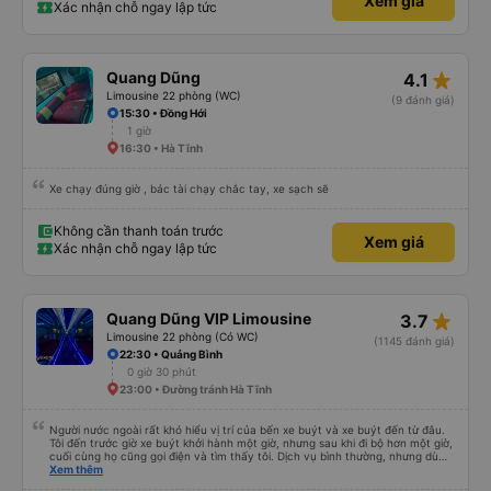
Xem giá
Xác nhận chỗ ngay lập tức
star_rate
Quang Dũng
4.1
Limousine 22 phòng (WC)
(9 đánh giá)
15:30 • Đồng Hới
1 giờ
16:30 • Hà Tĩnh
Xe chạy đúng giờ , bác tài chạy chắc tay, xe sạch sẽ
Không cần thanh toán trước
Xem giá
Xác nhận chỗ ngay lập tức
star_rate
Quang Dũng VIP Limousine
3.7
Limousine 22 phòng (Có WC)
(1145 đánh giá)
22:30 • Quảng Bình
0 giờ 30 phút
23:00 • Đường tránh Hà Tĩnh
Người nước ngoài rất khó hiểu vị trí của bến xe buýt và xe buýt đến từ đâu.
Tôi đến trước giờ xe buýt khởi hành một giờ, nhưng sau khi đi bộ hơn một giờ,
cuối cùng họ cũng gọi điện và tìm thấy tôi. Dịch vụ bình thường, nhưng dù
sao thì tôi ngủ ngon hơn ở khách sạn vì tôi rất thoải mái. Sẽ tuyệt hơn nếu
Xem thêm
tiếng còi xe bớt to hơn. Nhưng tôi thích nó nên tôi cho điểm tối đa. Cảm ơn