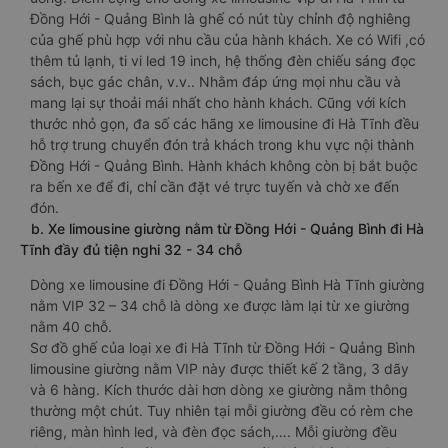
Đồng Hới - Quảng Bình là ghế có nút tùy chỉnh độ nghiêng
của ghế phù hợp với nhu cầu của hành khách. Xe có Wifi ,có
thêm tủ lạnh, ti vi led 19 inch, hệ thống đèn chiếu sáng đọc
sách, bục gác chân, v.v.. Nhằm đáp ứng mọi nhu cầu và
mang lại sự thoải mái nhất cho hành khách. Cũng với kích
thước nhỏ gọn, đa số các hãng xe limousine đi Hà Tĩnh đều
hỗ trợ trung chuyển đón trả khách trong khu vực nội thành
Đồng Hới - Quảng Bình. Hành khách không còn bị bắt buộc
ra bến xe để đi, chỉ cần đặt vé trực tuyến và chờ xe đến
đón.
b. Xe limousine giường nằm từ Đồng Hới - Quảng Bình đi Hà
Tĩnh đầy đủ tiện nghi 32 - 34 chỗ
Dòng xe limousine đi Đồng Hới - Quảng Bình Hà Tĩnh giường
nằm VIP 32 – 34 chỗ là dòng xe được làm lại từ xe giường
nằm 40 chỗ.
Sơ đồ ghế của loại xe đi Hà Tĩnh từ Đồng Hới - Quảng Bình
limousine giường nằm VIP này được thiết kế 2 tầng, 3 dãy
và 6 hàng. Kích thước dài hơn dòng xe giường nằm thông
thường một chút. Tuy nhiên tại mỗi giường đều có rèm che
riêng, màn hình led, và đèn đọc sách,…. Mỗi giường đều