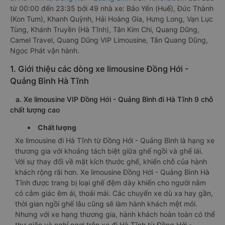
từ 00:00 đến 23:35 bởi 49 nhà xe: Bảo Yến (Huế), Đức Thành
(Kon Tum), Khanh Quỳnh, Hải Hoàng Gia, Hưng Long, Vạn Lục
Tùng, Khánh Truyền (Hà Tĩnh), Tân Kim Chi, Quang Dũng,
Camel Travel, Quang Dũng VIP Limousine, Tân Quang Dũng,
Ngọc Phát vận hành.
1. Giới thiệu các dòng xe limousine Đồng Hới -
Quảng Bình Hà Tĩnh
a. Xe limousine VIP Đồng Hới - Quảng Bình đi Hà Tĩnh 9 chỗ
chất lượng cao
Chất lượng
Xe limousine đi Hà Tĩnh từ Đồng Hới - Quảng Bình là hạng xe
thương gia với khoảng tách biệt giữa ghế ngồi và ghế lái.
Với sự thay đổi về mặt kích thước ghế, khiến chỗ của hành
khách rộng rãi hơn. Xe limousine Đồng Hới - Quảng Bình Hà
Tĩnh được trang bị loại ghế đệm dày khiến cho người nằm
có cảm giác êm ái, thoải mái. Các chuyến xe dù xa hay gần,
thời gian ngồi ghế lâu cũng sẽ làm hành khách mệt mỏi.
Nhưng với xe hạng thương gia, hành khách hoàn toàn có thể
thư giãn và nghỉ ngơi trên xe đi Hà Tĩnh từ Đồng Hới -