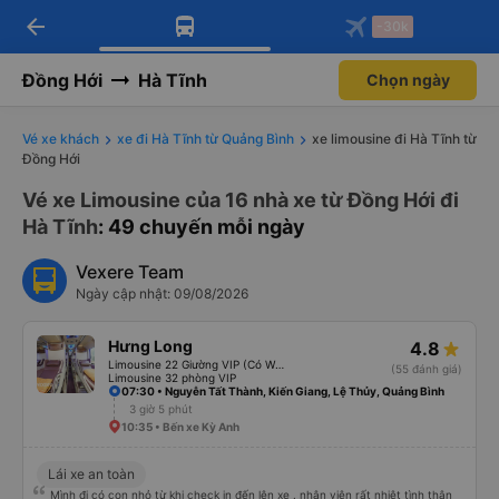
arrow_back
Tải app Vexere ngay!
Tải app Vexere
-30k
Mở app
Mở app
Nhận ưu đãi thành viên độc
-30k/ghế khi đặt vé máy bay qua
quyền
app
Đồng Hới
Hà Tĩnh
Chọn ngày
Vé xe khách
xe đi Hà Tĩnh từ Quảng Bình
xe limousine đi Hà Tĩnh từ
Đồng Hới
Vé xe Limousine của 16 nhà xe từ Đồng Hới đi
Hà Tĩnh
: 49 chuyến mỗi ngày
Vexere Team
Ngày cập nhật: 09/08/2026
Hưng Long
4.8
Limousine 22 Giường VIP (Có WC)
(55 đánh giá)
Limousine 32 phòng VIP
07:30 • Nguyễn Tất Thành, Kiến Giang, Lệ Thủy, Quảng Bình
3 giờ 5 phút
10:35 • Bến xe Kỳ Anh
Lái xe an toàn
Mình đi có con nhỏ từ khi check in đến lên xe . nhân viên rất nhiệt tình thân