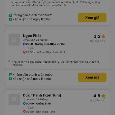
lái xe, nhân viên đến tiện ích xe. Xe mới và rất sạch sẽ. Chỉ mong những
hành khách Việt đi xe văn minh hơn nữa thôi.
Không cần thanh toán trước
Xem giá
Xác nhận chỗ ngay lập tức
star_rate
Ngọc Phát
3.2
Limousine 24 phòng
(60 đánh giá)
21:50 • Quảng Bình (Dọc QL 1A)
2 giờ
23:50 • Hà Tĩnh (Dọc Quốc lộ 1A)
Nhà xe liên hệ chủ động, hướng dẫn rõ, và trải nghiệm trên xe thuận lợi,
thoải mái
Không cần thanh toán trước
Xem giá
Xác nhận chỗ ngay lập tức
star_rate
Đức Thành (Kon Tum)
4.8
Limousine 34 Phòng
(80 đánh giá)
00:00 • Quảng Bình
3 giờ
03:00 • Bến xe Hà Tĩnh