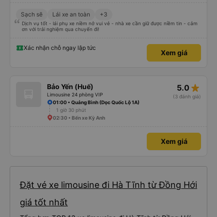
Sạch sẽ
Lái xe an toàn
+3
Dịch vụ tốt - lái phụ xe niềm nở vui vẻ - nhà xe cần giữ được niềm tin - cảm
ơn với trải nghiệm qua chuyến đi!
Xác nhận chỗ ngay lập tức
Xem giá
star_rate
Bảo Yến (Huế)
5.0
Limousine 24 phòng VIP
(3 đánh giá)
01:00 • Quảng Bình (Dọc Quốc Lộ 1A)
1 giờ 30 phút
02:30 • Bến xe Kỳ Anh
Xem giá
Đặt vé xe limousine đi Hà Tĩnh từ Đồng Hới
giá tốt nhất