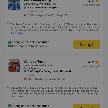
star_rate
3.7
Limousine 22 Phòng Đôi (WC)
(3005 đánh giá)
19:45 • Văn phòng Đồng Hới
3 giờ 45 phút
23:30 • Nút giao Cao Tốc Hồng Lĩnh
Các bạn nữ lễ tân xinh iu. Các anh, chú, bác VP ĐH vui tính, quan tâm khách,
vui vẻ, nhiệt tình. Trong chuyến đi của mình có 2 gia đình bác lớn tuổi nc khá
to, có bạn nv nhắc nhở thì 2 bác mắng lại bạn ấy. Nếu 2 bác ấy có đánh giá
xấu thì mình ngược lại nha. Bạn ấy nhắc nhở rất đúng. 2 bác nói rất to. To
Xem thêm
đến lỗi mình ngủ còn mơ được câu chuyện các bác nói với nhau xuất hiện
trong giấc mơ của mình luôn. Nên nếu bạn ấy bị phản ánh thì đừng trừ lương
bạn ấy nha. Nếu bạn ấy bị trừ thì bảo bạn ấy liên hệ sđt của mình, mình hỗ
Không cần thanh toán trước
Xem giá
trợ ạ. Số mình đuôi 666, chuyến ĐH-NT ngày 16/1. À các bạn nữ lễ tân xinh
Xác nhận chỗ ngay lập tức
iu còn đổi cho mình phòng đơn sang đôi xong còn note là (một mình) yêu
luôn. Nhưng phòng đôi mà nằm một thì mỗi lần xe rẽ 1 cái là ✈️ Ít đi xe khách
nhưng đủ để đánh giá 10/10.
star_rate
Vạn Lục Tùng
4.5
Limousine 34 Giường VIP
(573 đánh giá)
Cabin 24 phòng
20:45 • Ngã tư đường tránh - Hà Huy Tập
2 giờ
22:45 • Ngã ba Bến xe mới Hà Tĩnh
Chúng tôi hơi lo lắng về chuyến đi vì chúng tôi đã đọc các nhận xét, nhưng
mọi thứ đều diễn ra tuyệt vời. Các tài xế thay đổi trong suốt chuyến đi và lái
xe rất cẩn thận. Đường đi êm ả, không hề rung chuyển. Chúng tôi đã dừng
đủ số lần để đi vệ sinh và dừng lại để ăn tối. Nhìn chung, ghế ngồi có thể hơi
Xem thêm
ngắn đối với những người cao trên 180 cm nhưng đó không phải là vấn đề
lớn. Chúng tôi rất thích chuyến đi.
Không cần thanh toán trước