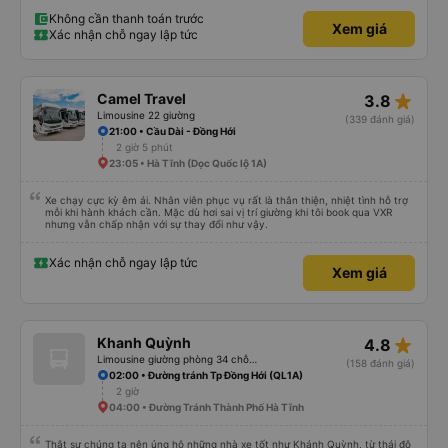
bạn rất nhiều.
Không cần thanh toán trước
Xem giá
Xác nhận chỗ ngay lập tức
star_rate
Camel Travel
3.8
Limousine 22 giường
(339 đánh giá)
21:00 • Cầu Dài - Đồng Hới
2 giờ 5 phút
23:05 • Hà Tĩnh (Dọc Quốc lộ 1A)
Xe chạy cực kỳ êm ái. Nhân viên phục vụ rất là thân thiện, nhiệt tình hỗ trợ
mỗi khi hành khách cần. Mặc dù hơi sai vị trí giường khi tôi book qua VXR
nhưng vẫn chấp nhận với sự thay đổi như vậy.
Xác nhận chỗ ngay lập tức
Xem giá
star_rate
Khanh Quỳnh
4.8
Limousine giường phòng 34 chỗ (WC)
(158 đánh giá)
02:00 • Đường tránh Tp Đồng Hới (QL1A)
2 giờ
04:00 • Đường Tránh Thành Phố Hà Tĩnh
Thật sự chúng ta nên ủng hộ những nhà xe tốt như Khánh Quỳnh, từ thái độ