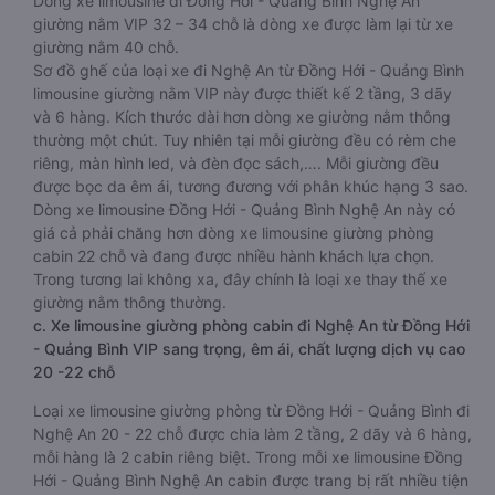
Dòng xe limousine đi Đồng Hới - Quảng Bình Nghệ An
giường nằm VIP 32 – 34 chỗ là dòng xe được làm lại từ xe
giường nằm 40 chỗ.
Sơ đồ ghế của loại xe đi Nghệ An từ Đồng Hới - Quảng Bình
limousine giường nằm VIP này được thiết kế 2 tầng, 3 dãy
và 6 hàng. Kích thước dài hơn dòng xe giường nằm thông
thường một chút. Tuy nhiên tại mỗi giường đều có rèm che
riêng, màn hình led, và đèn đọc sách,…. Mỗi giường đều
được bọc da êm ái, tương đương với phân khúc hạng 3 sao.
Dòng xe limousine Đồng Hới - Quảng Bình Nghệ An này có
giá cả phải chăng hơn dòng xe limousine giường phòng
cabin 22 chỗ và đang được nhiều hành khách lựa chọn.
Trong tương lai không xa, đây chính là loại xe thay thế xe
giường nằm thông thường.
c. Xe limousine giường phòng cabin đi Nghệ An từ Đồng Hới
- Quảng Bình VIP sang trọng, êm ái, chất lượng dịch vụ cao
20 -22 chỗ
Loại xe limousine giường phòng từ Đồng Hới - Quảng Bình đi
Nghệ An 20 - 22 chỗ được chia làm 2 tầng, 2 dãy và 6 hàng,
mỗi hàng là 2 cabin riêng biệt. Trong mỗi xe limousine Đồng
Hới - Quảng Bình Nghệ An cabin được trang bị rất nhiều tiện