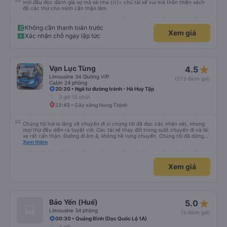
mới đầu đọc đánh giá sợ mà ok nha ((((= chú tài xế vui mà thân thiện xách
đồ các thứ cho mình cẩn thận lắm
Không cần thanh toán trước
Xem giá
Xác nhận chỗ ngay lập tức
star_rate
Vạn Lục Tùng
4.5
Limousine 34 Giường VIP
(573 đánh giá)
Cabin 24 phòng
20:30 • Ngã tư đường tránh - Hà Huy Tập
3 giờ 15 phút
23:45 • Cây xăng Hưng Thịnh
Chúng tôi hơi lo lắng về chuyến đi vì chúng tôi đã đọc các nhận xét, nhưng
mọi thứ đều diễn ra tuyệt vời. Các tài xế thay đổi trong suốt chuyến đi và lái
xe rất cẩn thận. Đường đi êm ả, không hề rung chuyển. Chúng tôi đã dừng
đủ số lần để đi vệ sinh và dừng lại để ăn tối. Nhìn chung, ghế ngồi có thể hơi
Xem thêm
ngắn đối với những người cao trên 180 cm nhưng đó không phải là vấn đề
lớn. Chúng tôi rất thích chuyến đi.
Xem giá
star_rate
Bảo Yến (Huế)
5.0
Limousine 34 phòng
(3 đánh giá)
00:30 • Quảng Bình (Dọc Quốc Lộ 1A)
4 giờ