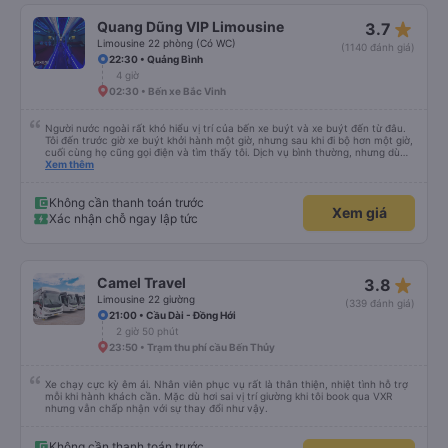
star_rate
Quang Dũng VIP Limousine
3.7
Limousine 22 phòng (Có WC)
(1140 đánh giá)
22:30 • Quảng Bình
4 giờ
02:30 • Bến xe Bắc Vinh
Người nước ngoài rất khó hiểu vị trí của bến xe buýt và xe buýt đến từ đâu.
Tôi đến trước giờ xe buýt khởi hành một giờ, nhưng sau khi đi bộ hơn một giờ,
cuối cùng họ cũng gọi điện và tìm thấy tôi. Dịch vụ bình thường, nhưng dù
sao thì tôi ngủ ngon hơn ở khách sạn vì tôi rất thoải mái. Sẽ tuyệt hơn nếu
Xem thêm
tiếng còi xe bớt to hơn. Nhưng tôi thích nó nên tôi cho điểm tối đa. Cảm ơn
bạn rất nhiều.
Không cần thanh toán trước
Xem giá
Xác nhận chỗ ngay lập tức
star_rate
Camel Travel
3.8
Limousine 22 giường
(339 đánh giá)
21:00 • Cầu Dài - Đồng Hới
2 giờ 50 phút
23:50 • Trạm thu phí cầu Bến Thủy
Xe chạy cực kỳ êm ái. Nhân viên phục vụ rất là thân thiện, nhiệt tình hỗ trợ
mỗi khi hành khách cần. Mặc dù hơi sai vị trí giường khi tôi book qua VXR
nhưng vẫn chấp nhận với sự thay đổi như vậy.
Không cần thanh toán trước