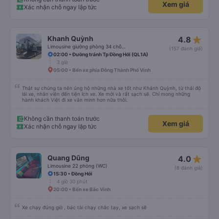
Xem giá
Xác nhận chỗ ngay lập tức
star_rate
Khanh Quỳnh
4.8
Limousine giường phòng 34 chỗ (WC)
(157 đánh giá)
02:00 • Đường tránh Tp Đồng Hới (QL1A)
3 giờ
05:00 • Bến xe phía Đông Thành Phố Vinh
Thật sự chúng ta nên ủng hộ những nhà xe tốt như Khánh Quỳnh, từ thái độ
lái xe, nhân viên đến tiện ích xe. Xe mới và rất sạch sẽ. Chỉ mong những
hành khách Việt đi xe văn minh hơn nữa thôi.
Không cần thanh toán trước
Xem giá
Xác nhận chỗ ngay lập tức
star_rate
Quang Dũng
4.0
Limousine 22 phòng (WC)
(8 đánh giá)
15:30 • Đồng Hới
4 giờ 30 phút
20:00 • Bến xe Bắc Vinh
Xe chạy đúng giờ , bác tài chạy chắc tay, xe sạch sẽ