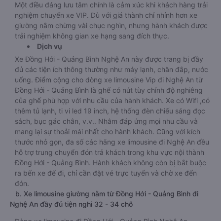
Một điều đáng lưu tâm chính là cảm xúc khi khách hàng trải
nghiệm chuyến xe VIP. Dù với giá thành chỉ nhỉnh hơn xe
giường nằm chừng vài chục nghìn, nhưng hành khách được
trải nghiệm không gian xe hạng sang đích thực.
Dịch vụ
Xe Đồng Hới - Quảng Bình Nghệ An này được trang bị đầy
đủ các tiện ích thông thường như máy lạnh, chăn đắp, nước
uống. Điểm cộng cho dòng xe limousine Vip đi Nghệ An từ
Đồng Hới - Quảng Bình là ghế có nút tùy chỉnh độ nghiêng
của ghế phù hợp với nhu cầu của hành khách. Xe có Wifi ,có
thêm tủ lạnh, ti vi led 19 inch, hệ thống đèn chiếu sáng đọc
sách, bục gác chân, v.v.. Nhằm đáp ứng mọi nhu cầu và
mang lại sự thoải mái nhất cho hành khách. Cũng với kích
thước nhỏ gọn, đa số các hãng xe limousine đi Nghệ An đều
hỗ trợ trung chuyển đón trả khách trong khu vực nội thành
Đồng Hới - Quảng Bình. Hành khách không còn bị bắt buộc
ra bến xe để đi, chỉ cần đặt vé trực tuyến và chờ xe đến
đón.
b. Xe limousine giường nằm từ Đồng Hới - Quảng Bình đi
Nghệ An đầy đủ tiện nghi 32 - 34 chỗ