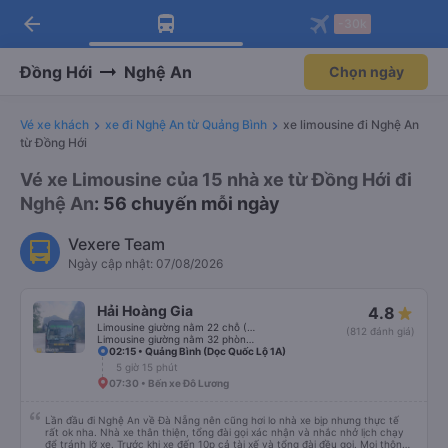
arrow_back
Tải app Vexere ngay!
Tải app Vexere
-30k
Mở app
Mở app
Nhận ưu đãi thành viên độc
-30k/ghế khi đặt vé máy bay qua
quyền
app
Đồng Hới
Nghệ An
Chọn ngày
Vé xe khách
xe đi Nghệ An từ Quảng Bình
xe limousine đi Nghệ An
từ Đồng Hới
Vé xe Limousine của 15 nhà xe từ Đồng Hới đi
Nghệ An
: 56 chuyến mỗi ngày
Vexere Team
Ngày cập nhật: 07/08/2026
Hải Hoàng Gia
4.8
Limousine giường nằm 22 chỗ (WC)
(812 đánh giá)
Limousine giường nằm 32 phòng (WC)
02:15 • Quảng Bình (Dọc Quốc Lộ 1A)
5 giờ 15 phút
07:30 • Bến xe Đô Lương
Lần đầu đi Nghệ An về Đà Nẵng nên cũng hơi lo nhà xe bịp nhưng thực tế
rất ok nha. Nhà xe thân thiện, tổng đài gọi xác nhận và nhắc nhở lịch chạy
để tránh lỡ xe. Trước khi xe đến 10p cả tài xế và tổng đài đều gọi. Mọi thông