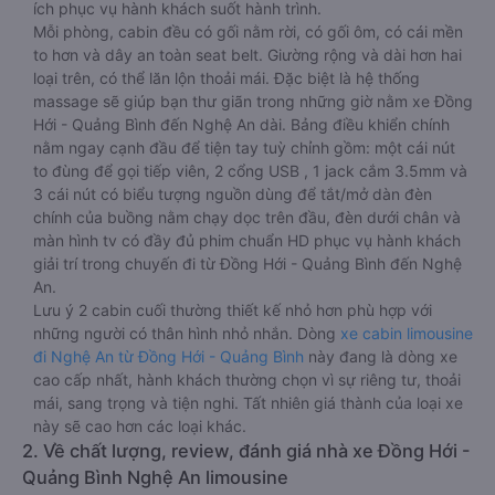
ích phục vụ hành khách suốt hành trình.
Mỗi phòng, cabin đều có gối nằm rời, có gối ôm, có cái mền
to hơn và dây an toàn seat belt. Giường rộng và dài hơn hai
loại trên, có thể lăn lộn thoải mái. Đặc biệt là hệ thống
massage sẽ giúp bạn thư giãn trong những giờ nằm xe Đồng
Hới - Quảng Bình đến Nghệ An dài. Bảng điều khiển chính
nằm ngay cạnh đầu để tiện tay tuỳ chỉnh gồm: một cái nút
to đùng để gọi tiếp viên, 2 cổng USB , 1 jack cắm 3.5mm và
3 cái nút có biểu tượng nguồn dùng để tắt/mở dàn đèn
chính của buồng nằm chạy dọc trên đầu, đèn dưới chân và
màn hình tv có đầy đủ phim chuẩn HD phục vụ hành khách
giải trí trong chuyến đi từ Đồng Hới - Quảng Bình đến Nghệ
An.
Lưu ý 2 cabin cuối thường thiết kế nhỏ hơn phù hợp với
những người có thân hình nhỏ nhắn. Dòng
xe cabin limousine
đi Nghệ An từ Đồng Hới - Quảng Bình
này đang là dòng xe
cao cấp nhất, hành khách thường chọn vì sự riêng tư, thoải
mái, sang trọng và tiện nghi. Tất nhiên giá thành của loại xe
này sẽ cao hơn các loại khác.
2. Về chất lượng, review, đánh giá nhà xe Đồng Hới -
Quảng Bình Nghệ An limousine