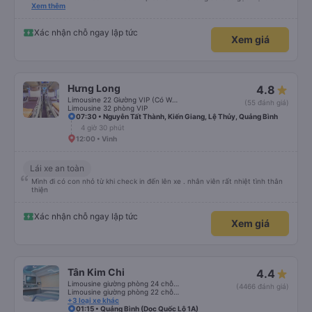
tin về biển số xe và số điện thoại tài xế đều trùng khớp trong email nhận
Xem thêm
được. Mình đặt ghế nào thì giữ nguyên ghế đó cho mình. Chỗ nằm rộng rãi,
thoải mái, xe chạy êm và không có mùi, về đến ĐN sớm gần 1 tiếng so với
thời gian dự kiến. 10 điểm, lần sau có nhu cầu sẽ chọn nhà xe này để đi Vinh
Xác nhận chỗ ngay lập tức
Xem giá
<-> Đà Nẵng
Hưng Long
4.8
Limousine 22 Giường VIP (Có WC)
(55 đánh giá)
Limousine 32 phòng VIP
07:30 • Nguyễn Tất Thành, Kiến Giang, Lệ Thủy, Quảng Bình
4 giờ 30 phút
12:00 • Vinh
Lái xe an toàn
Mình đi có con nhỏ từ khi check in đến lên xe . nhân viên rất nhiệt tình thân
thiện
Xác nhận chỗ ngay lập tức
Xem giá
Tân Kim Chi
4.4
Limousine giường phòng 24 chỗ (CABIN)
(4466 đánh giá)
Limousine giường phòng 22 chỗ (CABIN) (WC)
+3 loại xe khác
01:15 • Quảng Bình (Dọc Quốc Lộ 1A)