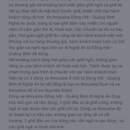
xe thương gia với khoảng tách biệt giữa ghế ngồi và ghế lái.
Với sự thay đổi về mặt kích thước ghế, khiến chỗ của hành
khách rộng rãi hơn. Xe limousine Đồng Hới - Quảng Bình
Nghệ An được trang bị loại ghế đệm dày khiến cho người
nằm có cảm giác êm ái, thoải mái. Các chuyến xe dù xa hay
gần, thời gian ngồi ghế lâu cũng sẽ làm hành khách mệt mỏi.
Nhưng với xe hạng thương gia, hành khách hoàn toàn có thể
thư giãn và nghỉ ngơi trên xe đi Nghệ An từ Đồng Hới -
Quảng Bình dễ dàng.
Với khoảng cách rộng hơn giữa các ghế ngồi, không gian
riêng tư của hành khách sẽ thoải mái hơn. Tránh được sự va
chạm trong quá trình di chuyển với các hành khách khác.
Hiện tại có 2 dòng xe limousine 9 chỗ từ Đồng Hới - Quảng
Bình đi Nghệ An từ nổi tiếng là loại xe limousine Dcar và xe
limousine độ từ xe Huyndai Solati.
Dòng xe limousine Đồng Hới - Quảng Bình đi Nghệ An Dcar
khá nhỏ gọn và tiện dụng, 2 ghế đầu xe là ghế cứng, không
ngã ra sau được như các ghế còn lại. Dòng xe limousine độ
từ Solati lại có trần cao, không gian xe rộng rãi và rất
thoáng. 2 ghế đầu xe của dòng này vẫn ngã ra sau được, và
các ghế ngã ra thoải mái hơn.