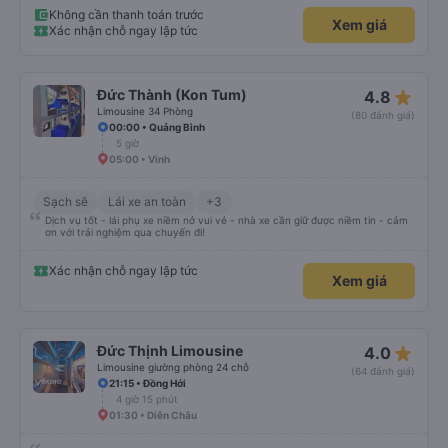
Không cần thanh toán trước
Xem giá
Xác nhận chỗ ngay lập tức
star_rate
Đức Thành (Kon Tum)
4.8
Limousine 34 Phòng
(80 đánh giá)
00:00 • Quảng Bình
5 giờ
05:00 • Vinh
Sạch sẽ
Lái xe an toàn
+3
Dịch vụ tốt - lái phụ xe niềm nở vui vẻ - nhà xe cần giữ được niềm tin - cảm
ơn với trải nghiệm qua chuyến đi!
Xác nhận chỗ ngay lập tức
Xem giá
star_rate
Đức Thịnh Limousine
4.0
Limousine giường phòng 24 chỗ
(64 đánh giá)
21:15 • Đồng Hới
4 giờ 15 phút
01:30 • Diễn Châu