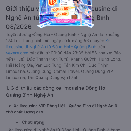
Giới thiệu về các dòng xe limousine đi
Nghệ An từ Đồng Hới - Quảng Bình
08/2026
Tuyến đường Đồng Hới - Quảng Bình - Nghệ An dài khoảng
174 km. Trung bình mỗi ngày có khoảng 56 chuyến
Xe
limousine đi Nghệ An từ Đồng Hới - Quảng Bình
trên
Vexere.com
bắt đầu từ 00:00 đến 23:35 bởi 56 nhà xe: Bảo
Yến (Huế), Đức Thành (Kon Tum), Khanh Quỳnh, Hưng Long,
Hải Hoàng Gia, Vạn Lục Tùng, Tân Kim Chi, Đức Thịnh
Limousine, Quang Dũng, Camel Travel, Quang Dũng VIP
Limousine, Tân Quang Dũng vận hành.
1. Giới thiệu các dòng xe limousine Đồng Hới -
Quảng Bình Nghệ An
a. Xe limousine VIP Đồng Hới - Quảng Bình đi Nghệ An 9
chỗ chất lượng cao
Chất lượng
Xe limousine đi Nghệ An từ Đồng Hới - Quảng Bình là hạng