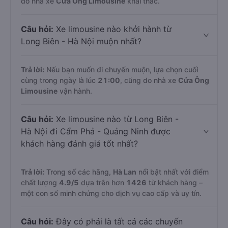
do nhà xe
Cửa Ông Limousine
khai thác.
Câu hỏi:
Xe limousine nào khởi hành từ
Long Biên - Hà Nội muộn nhất?
Trả lời:
Nếu bạn muốn đi chuyến muộn, lựa chọn cuối
cùng trong ngày là lúc
21:00
, cũng do nhà xe
Cửa Ông
Limousine
vận hành.
Câu hỏi:
Xe limousine nào từ Long Biên -
Hà Nội đi Cẩm Phả - Quảng Ninh được
khách hàng đánh giá tốt nhất?
Trả lời:
Trong số các hãng,
Hà Lan
nổi bật nhất với điểm
chất lượng
4.9
/5
dựa trên hơn
1426
từ khách hàng –
một con số minh chứng cho dịch vụ cao cấp và uy tín.
Câu hỏi:
Đây có phải là tất cả các chuyến