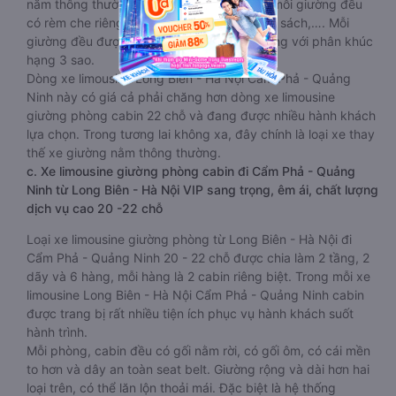
nằm thông thường một chút. Tuy nhiên tại mỗi giường đều
có rèm che riêng, màn hình led, và đèn đọc sách,…. Mỗi
giường đều được bọc da êm ái, tương đương với phân khúc
hạng 3 sao.
Dòng xe limousine Long Biên - Hà Nội Cẩm Phả - Quảng
Ninh này có giá cả phải chăng hơn dòng xe limousine
giường phòng cabin 22 chỗ và đang được nhiều hành khách
lựa chọn. Trong tương lai không xa, đây chính là loại xe thay
thế xe giường nằm thông thường.
c. Xe limousine giường phòng cabin đi Cẩm Phả - Quảng
Ninh từ Long Biên - Hà Nội VIP sang trọng, êm ái, chất lượng
dịch vụ cao 20 -22 chỗ
Loại xe limousine giường phòng từ Long Biên - Hà Nội đi
Cẩm Phả - Quảng Ninh 20 - 22 chỗ được chia làm 2 tầng, 2
dãy và 6 hàng, mỗi hàng là 2 cabin riêng biệt. Trong mỗi xe
limousine Long Biên - Hà Nội Cẩm Phả - Quảng Ninh cabin
được trang bị rất nhiều tiện ích phục vụ hành khách suốt
hành trình.
Mỗi phòng, cabin đều có gối nằm rời, có gối ôm, có cái mền
to hơn và dây an toàn seat belt. Giường rộng và dài hơn hai
loại trên, có thể lăn lộn thoải mái. Đặc biệt là hệ thống