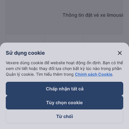
Thông tin đặt vé xe limousin
Giờ
Nhà xe
Điểm đi
close
Sử dụng cookie
chạy
Vexere dùng cookie để website hoạt động ổn định. Bạn có thể
xem chi tiết hoặc thay đổi lựa chọn bất kỳ lúc nào trong phần
Quản lý cookie. Tìm hiểu thêm trong
Chính sách Cookie
.
Hà Lan
05:00 - 19:00
Số 154 Phố Trung Kính
Trung Thành
105 Đường Cổ Linh , 
Chấp nhận tất cả
06:00 - 21:00
Limousine
Bàn
Tùy chọn cookie
Hoàng Hà
197 Đ.Nguyễn Đức Thu
07:55 - 07:55
Limousine
Gia Lâm)
Từ chối
Xuân Trường
03:00 - 08:30
Đại Học Kiến Trúc