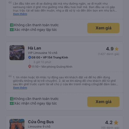
Lần đầu tiên em đi xe đường dài mà như đường ngắn, xe đi mướt như
samsung nằm ở ghế như giường nhà điều hoà mát mẻ. Ban đầu xe có gặp
trục trặc tài xế báo đến muộn, nhg a đã xử lý và đến đón bọn em như lịch
trên hệ thống. Anh tài xế Văn Sĩ quá vui tính và nhiệt tình, trời mưa gió đã
Xem thêm
chở bọn e về tận nơi an toàn. 5⭐️ cho anh tài xế Văn Sĩ cùng với nhà xe. Lần
sau e mong có duyên gặp lại a ạ.
Không cần thanh toán trước
Xem giá
Xác nhận chỗ ngay lập tức
Hà Lan
4.9
VIP Limousine 10 chỗ
(1427 đánh giá)
08:00 • VP 154 Trung Kính
3 giờ 10 phút
11:10 • Văn phòng Quảng Ninh
1. tin nhắn hoặc lời nhắc tự động sau khi khách đặt vé để họ đến đúng
giờ(nếu không sẽ bị trễ chuyến). 2. lái xe khi dừng đỗ cho khách đổi từ ghế
sau lên ghế trước cạnh tài xế chú ý cửa lên tránh miệng cống(để đảm bảo
an toàn cho khách- tại HN: miệng cống bằng sắt chữ nhật dạng ô lưới, cửa
Xem thêm
miệng cống còn kết nối với vỉa hè tương đương 1 viên gạch lát viền vỉa hè
50-60cm. 3. Thái độ và tay nghề tài xế tốt. Bác tài đã cố gắng để về đến
Tng kịp 20h, để khách nối chuyến Xe 11 chỗ nên thoáng đãng.
Không cần thanh toán trước
Xem giá
Xác nhận chỗ ngay lập tức
star_rate
Cửa Ông Bus
4.2
Limousine 9 chỗ
(65 đánh giá)