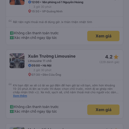
12:00 • Văn phòng số 1 Nguyễn Hoàng
3 giờ 30 phút
15:30 • VP Quảng Ninh
Rất tiện nghi thoải mái đi đúng giờ .lx thân thiện nhiệt tình
Không cần thanh toán trước
Xem giá
Xác nhận chỗ ngay lập tức
star_rate
Xuân Trường Limousine
4.2
Limousine 11 chỗ
(229 đánh giá)
05:00 • Hà Nội
2 giờ 30 phút
07:30 • Ðền Cửa Ông
Khi bạn đặt xe sẽ có lái xe gọi điện để hẹn giờ lại với bạn, sớm hơn khoảng
15-20 phút.Ai lên xe trước thì được chọn chỗ trước, mình đj xe ghép nên
chấp nhận thôi =)). Xe mới, sạch sẽ, chỗ nằm thoải mái cho người vóc dáng
vừa ( ai m8 người thì hơi vướng víu xíu ha ). Hừm xe mới, điều hoà lạnh sâu
Xem thêm
nên bạn nào không chịu được lạnh nhớ lấu cái chăn dày đắp cho ấm. Bác tài
lái xe khá là êm nhưng mỗi tội khi nói chuyện điện thoại khá là to làm mình
trong chuyến đi tỉnh dậy sương sương khoảng 2-3 lần nhưng vẫn ngủ ngon
Không cần thanh toán trước
Xem giá
(may béo nên dễ ngủ tỉnh là ngủ típ ). Nhà xe nên mắc cái rèm hay màn
Xác nhận chỗ ngay lập tức
nhựa ngăn cách khách với lái xe, ổm cho 2 bên. Nói chung mình rất có thiện
cảm với nhà xe này nên nếu đi đâu xuống Hạ Long thì mình vẫn chọn quay
lại nhà xe ni.