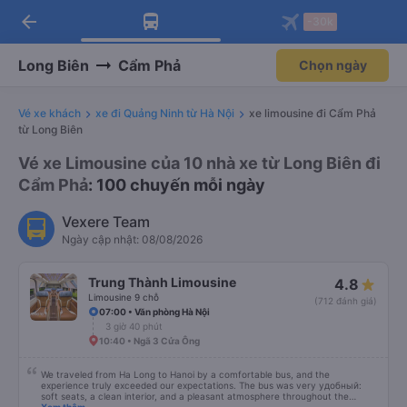
arrow_back
Tải app Vexere ngay!
Tải app Vexere
-30k
Mở app
Mở app
Nhận ưu đãi thành viên độc
-30k/ghế khi đặt vé máy bay qua
quyền
app
Long Biên
Cẩm Phả
Chọn ngày
Vé xe khách
xe đi Quảng Ninh từ Hà Nội
xe limousine đi Cẩm Phả
từ Long Biên
Vé xe Limousine của 10 nhà xe từ Long Biên đi
Cẩm Phả
: 100 chuyến mỗi ngày
Vexere Team
Ngày cập nhật: 08/08/2026
Trung Thành Limousine
4.8
Limousine 9 chỗ
(712 đánh giá)
07:00 • Văn phòng Hà Nội
3 giờ 40 phút
10:40 • Ngã 3 Cửa Ông
We traveled from Ha Long to Hanoi by a comfortable bus, and the
experience truly exceeded our expectations. The bus was very удобный:
soft seats, a clean interior, and a pleasant atmosphere throughout the