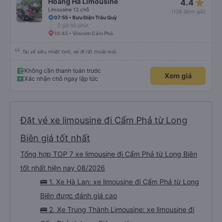
star_rate
Hoàng Hà Limousine
4.4
Limousine 12 chỗ
(128 đánh giá)
07:55 • Bưu Điện Trâu Quỳ
2 giờ 50 phút
10:45 • Vincom Cẩm Phả
Tài xế siêu nhiệt tình, xe đi rất thoải mái.
Không cần thanh toán trước
Xem giá
Xác nhận chỗ ngay lập tức
Đặt vé xe limousine đi Cẩm Phả từ Long
Biên giá tốt nhất
Tổng hợp TOP 7 xe limousine đi Cẩm Phả từ Long Biên
tốt nhất hiện nay 08/2026
🚌 1. Xe Hà Lan: xe limousine đi Cẩm Phả từ Long
Biên được đánh giá cao
🚌 2. Xe Trung Thành Limousine: xe limousine đi