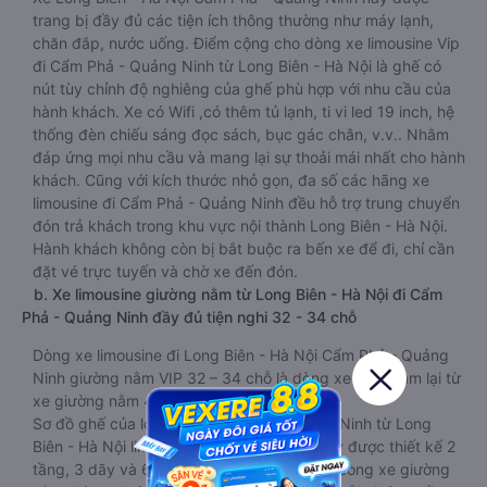
trang bị đầy đủ các tiện ích thông thường như máy lạnh,
chăn đắp, nước uống. Điểm cộng cho dòng xe limousine Vip
đi Cẩm Phả - Quảng Ninh từ Long Biên - Hà Nội là ghế có
nút tùy chỉnh độ nghiêng của ghế phù hợp với nhu cầu của
hành khách. Xe có Wifi ,có thêm tủ lạnh, ti vi led 19 inch, hệ
thống đèn chiếu sáng đọc sách, bục gác chân, v.v.. Nhằm
đáp ứng mọi nhu cầu và mang lại sự thoải mái nhất cho hành
khách. Cũng với kích thước nhỏ gọn, đa số các hãng xe
limousine đi Cẩm Phả - Quảng Ninh đều hỗ trợ trung chuyển
đón trả khách trong khu vực nội thành Long Biên - Hà Nội.
Hành khách không còn bị bắt buộc ra bến xe để đi, chỉ cần
đặt vé trực tuyến và chờ xe đến đón.
b. Xe limousine giường nằm từ Long Biên - Hà Nội đi Cẩm
Phả - Quảng Ninh đầy đủ tiện nghi 32 - 34 chỗ
Dòng xe limousine đi Long Biên - Hà Nội Cẩm Phả - Quảng
Ninh giường nằm VIP 32 – 34 chỗ là dòng xe được làm lại từ
xe giường nằm 40 chỗ.
Sơ đồ ghế của loại xe đi Cẩm Phả - Quảng Ninh từ Long
Biên - Hà Nội limousine giường nằm VIP này được thiết kế 2
tầng, 3 dãy và 6 hàng. Kích thước dài hơn dòng xe giường