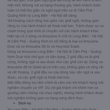
mệt mỏi. Nhưng với xe hạng thương gia, hành khách hoàn
toàn có thể thư giãn và nghỉ ngơi trên xe đi Cẩm Phả -
Quảng Ninh từ Long Biên - Hà Nội dễ dàng.
Với khoảng cách rộng hơn giữa các ghế ngồi, không gian
riêng tư của hành khách sẽ thoải mái hơn. Tránh được sự va
chạm trong quá trình di chuyển với các hành khách khác.
Hiện tại có 2 dòng xe limousine 9 chỗ từ Long Biên - Hà Nội
đi Cẩm Phả - Quảng Ninh từ nổi tiếng là loại xe limousine
Dcar và xe limousine độ từ xe Huyndai Solati.
Dòng xe limousine Long Biên - Hà Nội đi Cẩm Phả - Quảng
Ninh Dcar khá nhỏ gọn và tiện dụng, 2 ghế đầu xe là ghế
cứng, không ngã ra sau được như các ghế còn lại. Dòng xe
limousine độ từ Solati lại có trần cao, không gian xe rộng rãi
và rất thoáng. 2 ghế đầu xe của dòng này vẫn ngã ra sau
được, và các ghế ngã ra thoải mái hơn.
Một điều đáng lưu tâm chính là cảm xúc khi khách hàng trải
nghiệm chuyến xe VIP. Dù với giá thành chỉ nhỉnh hơn xe
giường nằm chừng vài chục nghìn, nhưng hành khách được
trải nghiệm không gian xe hạng sang đích thực.
Dịch vụ
Xe Long Biên - Hà Nội Cẩm Phả - Quảng Ninh này được