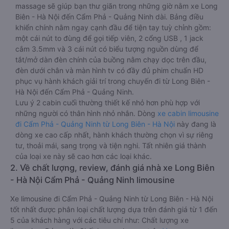
massage sẽ giúp bạn thư giãn trong những giờ nằm xe Long
Biên - Hà Nội đến Cẩm Phả - Quảng Ninh dài. Bảng điều
khiển chính nằm ngay cạnh đầu để tiện tay tuỳ chỉnh gồm:
một cái nút to đùng để gọi tiếp viên, 2 cổng USB , 1 jack
cắm 3.5mm và 3 cái nút có biểu tượng nguồn dùng để
tắt/mở dàn đèn chính của buồng nằm chạy dọc trên đầu,
đèn dưới chân và màn hình tv có đầy đủ phim chuẩn HD
phục vụ hành khách giải trí trong chuyến đi từ Long Biên -
Hà Nội đến Cẩm Phả - Quảng Ninh.
Lưu ý 2 cabin cuối thường thiết kế nhỏ hơn phù hợp với
những người có thân hình nhỏ nhắn. Dòng
xe cabin limousine
đi Cẩm Phả - Quảng Ninh từ Long Biên - Hà Nội
này đang là
dòng xe cao cấp nhất, hành khách thường chọn vì sự riêng
tư, thoải mái, sang trọng và tiện nghi. Tất nhiên giá thành
của loại xe này sẽ cao hơn các loại khác.
2. Về chất lượng, review, đánh giá nhà xe Long Biên
- Hà Nội Cẩm Phả - Quảng Ninh limousine
Xe limousine đi Cẩm Phả - Quảng Ninh từ Long Biên - Hà Nội
tốt nhất được phân loại chất lượng dựa trên đánh giá từ 1 đến
5 của khách hàng với các tiêu chí như: Chất lượng xe