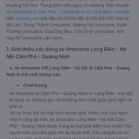
khoảng 157 km. Trung bình mỗi ngày có khoảng 100 chuyến
Xe limousine đi Cẩm Phả - Quảng Ninh từ Long Biên - Hà Nội
trên
Vexere.com
bắt đầu từ 03:00 đến 21:00 bởi 100 nhà xe:
Hà Lan, Trung Thành Limousine, Hoàng Hà Limousine, Xuân
Trường Limousine, Cửa Ông Bus, Cửa Ông Limousine, Anh
Huy 92 Limousine vận hành.
1. Giới thiệu các dòng xe limousine Long Biên - Hà
Nội Cẩm Phả - Quảng Ninh
a. Xe limousine VIP Long Biên - Hà Nội đi Cẩm Phả - Quảng
Ninh 9 chỗ chất lượng cao
Chất lượng
Xe limousine đi Cẩm Phả - Quảng Ninh từ Long Biên - Hà Nội
là hạng xe thương gia với khoảng tách biệt giữa ghế ngồi và
ghế lái.
Với sự thay đổi về mặt kích thước ghế, khiến chỗ của hành
khách rộng rãi hơn. Xe limousine Long Biên - Hà Nội Cẩm
Phả - Quảng Ninh được trang bị loại ghế đệm dày khiến cho
người nằm có cảm giác êm ái, thoải mái. Các chuyến xe dù
xa hay gần, thời gian ngồi ghế lâu cũng sẽ làm hành khách