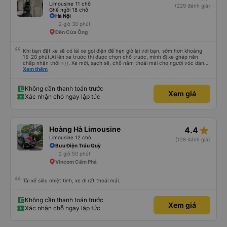
Limousine 11 chỗ
(229 đánh giá)
Ghế ngồi 18 chỗ
Hà Nội
2 giờ 30 phút
Ðền Cửa Ông
Khi bạn đặt xe sẽ có lái xe gọi điện để hẹn giờ lại với bạn, sớm hơn khoảng
15-20 phút.Ai lên xe trước thì được chọn chỗ trước, mình đj xe ghép nên
chấp nhận thôi =)). Xe mới, sạch sẽ, chỗ nằm thoải mái cho người vóc dáng
vừa ( ai m8 người thì hơi vướng víu xíu ha ). Hừm xe mới, điều hoà lạnh sâu
Xem thêm
nên bạn nào không chịu được lạnh nhớ lấu cái chăn dày đắp cho ấm. Bác tài
lái xe khá là êm nhưng mỗi tội khi nói chuyện điện thoại khá là to làm mình
trong chuyến đi tỉnh dậy sương sương khoảng 2-3 lần nhưng vẫn ngủ ngon
Không cần thanh toán trước
Xem giá
(may béo nên dễ ngủ tỉnh là ngủ típ ). Nhà xe nên mắc cái rèm hay màn
Xác nhận chỗ ngay lập tức
nhựa ngăn cách khách với lái xe, ổm cho 2 bên. Nói chung mình rất có thiện
cảm với nhà xe này nên nếu đi đâu xuống Hạ Long thì mình vẫn chọn quay
lại nhà xe ni.
star_rate
Hoàng Hà Limousine
4.4
Limousine 12 chỗ
(128 đánh giá)
Bưu Điện Trâu Quỳ
2 giờ 50 phút
Vincom Cẩm Phả
Tài xế siêu nhiệt tình, xe đi rất thoải mái.
Không cần thanh toán trước
Xem giá
Xác nhận chỗ ngay lập tức