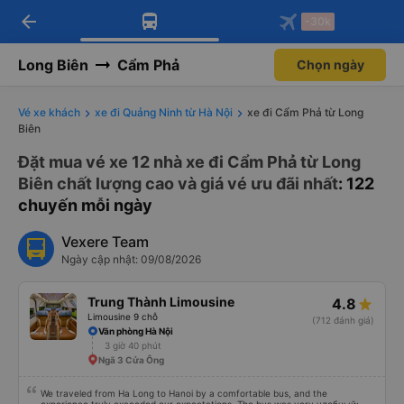
arrow_back
Tải app Vexere ngay!
Tải app Vexere
-30k
Mở app
Mở app
Nhận ưu đãi thành viên độc
-30k/ghế khi đặt vé máy bay qua
quyền
app
Long Biên
Cẩm Phả
Chọn ngày
Vé xe khách
xe đi Quảng Ninh từ Hà Nội
xe đi Cẩm Phả từ Long
Biên
Đặt mua vé xe 12 nhà xe đi Cẩm Phả từ Long
Biên chất lượng cao và giá vé ưu đãi nhất
: 122
chuyến mỗi ngày
Vexere Team
Ngày cập nhật: 09/08/2026
Trung Thành Limousine
4.8
Limousine 9 chỗ
(712 đánh giá)
Văn phòng Hà Nội
3 giờ 40 phút
Ngã 3 Cửa Ông
We traveled from Ha Long to Hanoi by a comfortable bus, and the