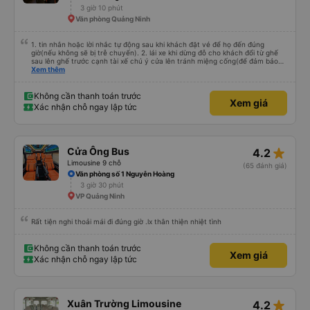
3 giờ 10 phút
Văn phòng Quảng Ninh
1. tin nhắn hoặc lời nhắc tự động sau khi khách đặt vé để họ đến đúng
giờ(nếu không sẽ bị trễ chuyến). 2. lái xe khi dừng đỗ cho khách đổi từ ghế
sau lên ghế trước cạnh tài xế chú ý cửa lên tránh miệng cống(để đảm bảo
an toàn cho khách- tại HN: miệng cống bằng sắt chữ nhật dạng ô lưới, cửa
Xem thêm
miệng cống còn kết nối với vỉa hè tương đương 1 viên gạch lát viền vỉa hè
50-60cm. 3. Thái độ và tay nghề tài xế tốt. Bác tài đã cố gắng để về đến
Tng kịp 20h, để khách nối chuyến Xe 11 chỗ nên thoáng đãng.
Không cần thanh toán trước
Xem giá
Xác nhận chỗ ngay lập tức
star_rate
Cửa Ông Bus
4.2
Limousine 9 chỗ
(65 đánh giá)
Văn phòng số 1 Nguyễn Hoàng
3 giờ 30 phút
VP Quảng Ninh
Rất tiện nghi thoải mái đi đúng giờ .lx thân thiện nhiệt tình
Không cần thanh toán trước
Xem giá
Xác nhận chỗ ngay lập tức
star_rate
Xuân Trường Limousine
4.2