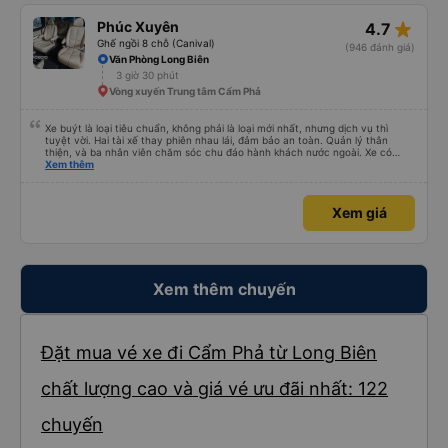
star_rate
Phúc Xuyên
4.7
Ghế ngồi 8 chỗ (Canival)
(946 đánh giá)
Văn Phòng Long Biên
3 giờ 30 phút
Vòng xuyến Trung tâm Cẩm Phả
Xe buýt là loại tiêu chuẩn, không phải là loại mới nhất, nhưng dịch vụ thì
tuyệt vời. Hai tài xế thay phiên nhau lái, đảm bảo an toàn. Quản lý thân
thiện, và ba nhân viên chăm sóc chu đáo hành khách nước ngoài. Xe có
máy lạnh và cổng sạc USB, và dừng thường xuyên ở các khu vực nghỉ ngơi.
Xem thêm
Phí vào nhà vệ sinh là 3.000 VND. Có nhiều loại đồ ăn nhẹ để lựa chọn. Bạn
chỉ cần đợi bên trong bến xe để lên xe, nhưng do bị chậm trễ, hành trình mất
khoảng 9 tiếng. Tôi hài lòng với giá vé 480.000 VND.
Xem giá
Xem thêm chuyến
Đặt mua vé xe đi Cẩm Phả từ Long Biên
chất lượng cao và giá vé ưu đãi nhất: 122
chuyến