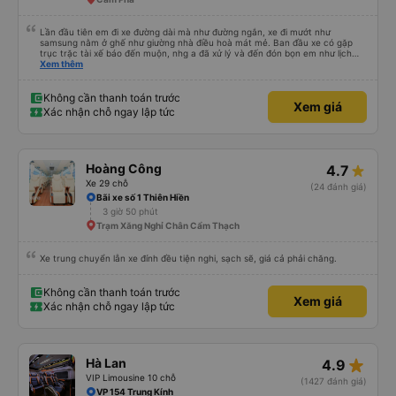
Lần đầu tiên em đi xe đường dài mà như đường ngắn, xe đi mướt như
samsung nằm ở ghế như giường nhà điều hoà mát mẻ. Ban đầu xe có gặp
trục trặc tài xế báo đến muộn, nhg a đã xử lý và đến đón bọn em như lịch
trên hệ thống. Anh tài xế Văn Sĩ quá vui tính và nhiệt tình, trời mưa gió đã
Xem thêm
chở bọn e về tận nơi an toàn. 5⭐️ cho anh tài xế Văn Sĩ cùng với nhà xe. Lần
sau e mong có duyên gặp lại a ạ.
Không cần thanh toán trước
Xem giá
Xác nhận chỗ ngay lập tức
Hoàng Công
4.7
Xe 29 chỗ
(24 đánh giá)
Bãi xe số 1 Thiên Hiền
3 giờ 50 phút
Trạm Xăng Nghỉ Chân Cẩm Thạch
Xe trung chuyển lẫn xe đính đều tiện nghi, sạch sẽ, giá cả phải chăng.
Không cần thanh toán trước
Xem giá
Xác nhận chỗ ngay lập tức
star_rate
Hà Lan
4.9
VIP Limousine 10 chỗ
(1427 đánh giá)
VP 154 Trung Kính