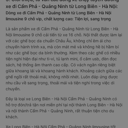
xe đi Cẩm Phả - Quảng Ninh từ Long Biên - Hà Nội:
Dòng xe đi Cẩm Phả - Quảng Ninh từ Long Biên - Hà Nội
limousine 9 chỗ vip, chất lượng cao: Tiện lợi, sang trọng
Là sản phẩm xe đi Cẩm Phả - Quảng Ninh từ Long Biên - Hà
Nội limousine 9 chỗ cải tiến từ xe 16 chỗ. Nội thất được làm lại
với các ghế bọc da chuẩn Châu Âu, không chỉ êm ái cho
chuyến hành trình xa, mà còn mát mẻ và không hề bị hầm bí
như các ghế bọc da bình thường. Kèm theo các ghế có nhiều
tiện nghi hiện đại như ti-vi, tủ lạnh mini, ổ cắm usb, đèn đọc
sách, hệ thống âm thanh cao cấp. Có vách ngăn riêng biệt
giữa khoang lái và khoang hành khách. Khoảng cách giữa các
ghế ngồi rất thoải mái, không nhồi nhét. Luôn đáp ứng được
nhu cầu về sang trọng, thoải mái và tiện nghi trong việc di
chuyển.
Đây là loại xe Long Biên - Hà Nội Cẩm Phả - Quảng Ninh có
hỗ trợ đón/trả tận nơi miễn phí tại nội thành Long Biên - Hà Nội
và nội thành Cẩm Phả - Quảng Ninh, rất thuận tiện cho du
khách.
Xe Long Biên - Hà Nội Cẩm Phả - Quảng Ninh limousine tốt