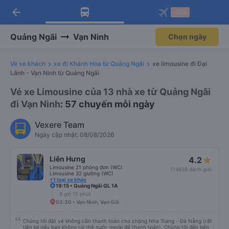
arrow_back
Tải app Vexere ngay!
Tải app Vexere
-30k
Mở app
Mở app
Nhận ưu đãi thành viên độc
-30k/ghế khi đặt vé máy bay qua
quyền
app
Quảng Ngãi
Vạn Ninh
Chọn ngày
Vé xe khách
xe đi Khánh Hòa từ Quảng Ngãi
xe limousine đi Đại
Lãnh - Vạn Ninh từ Quảng Ngãi
Vé xe Limousine của 13 nhà xe từ Quảng Ngãi
đi Vạn Ninh
: 57 chuyến mỗi ngày
Vexere Team
Ngày cập nhật: 08/08/2026
Liên Hưng
4.2
Limousine 21 phòng đơn (WC)
(14638 đánh giá)
Limousine 32 giường (WC)
+1 loại xe khác
19:15 • Quảng Ngãi QL 1A
8 giờ 15 phút
03:30 • Vạn Ninh, Vạn Giã
Chúng tôi đặt vé không cần thanh toán cho chặng Nha Trang - Đà Nẵng (rất
tiện lợi nếu bạn không có thẻ nước ngoài để thanh toán). Chúng tôi đến bến