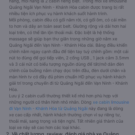
hàng, mỗi hàng là 2 cabin riêng biệt. Trong mỗi xe limousine
Quảng Ngãi Vạn Ninh - Khánh Hòa cabin được trang bị rất
nhiều tiện ích phục vụ hành khách suốt hành trình.
Mỗi phòng, cabin đều có gối nằm rời, có gối ôm, có cái mền
to hơn và dây an toàn seat belt. Giường rộng và dài hơn hai
loại trên, có thể lăn lộn thoải mái. Đặc biệt là hệ thống
massage sẽ giúp bạn thư giãn trong những giờ nằm xe
Quảng Ngãi đến Vạn Ninh - Khánh Hòa dài. Bảng điều khiển
chính nằm ngay cạnh đầu để tiện tay tuỳ chỉnh gồm: một cái
nút to đùng để gọi tiếp viên, 2 cổng USB , 1 jack cắm 3.5mm
và 3 cái nút có biểu tượng nguồn dùng để tắt/mở dàn đèn
chính của buồng nằm chạy dọc trên đầu, đèn dưới chân và
màn hình tv có đầy đủ phim chuẩn HD phục vụ hành khách
giải trí trong chuyến đi từ Quảng Ngãi đến Vạn Ninh - Khánh
Hòa.
Lưu ý 2 cabin cuối thường thiết kế nhỏ hơn phù hợp với
những người có thân hình nhỏ nhắn. Dòng
xe cabin limousine
đi Vạn Ninh - Khánh Hòa từ Quảng Ngãi
này đang là dòng
xe cao cấp nhất, hành khách thường chọn vì sự riêng tư,
thoải mái, sang trọng và tiện nghi. Tất nhiên giá thành của
loại xe này sẽ cao hơn các loại khác.
2. Về chất lượng, review, đánh giá nhà xe Quảng