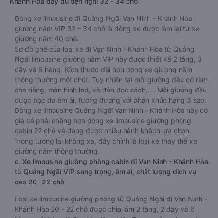
Khánh Hòa đầy đủ tiện nghi 32 - 34 chỗ
Dòng xe limousine đi Quảng Ngãi Vạn Ninh - Khánh Hòa
giường nằm VIP 32 – 34 chỗ là dòng xe được làm lại từ xe
giường nằm 40 chỗ.
Sơ đồ ghế của loại xe đi Vạn Ninh - Khánh Hòa từ Quảng
Ngãi limousine giường nằm VIP này được thiết kế 2 tầng, 3
dãy và 6 hàng. Kích thước dài hơn dòng xe giường nằm
thông thường một chút. Tuy nhiên tại mỗi giường đều có rèm
che riêng, màn hình led, và đèn đọc sách,…. Mỗi giường đều
được bọc da êm ái, tương đương với phân khúc hạng 3 sao.
Dòng xe limousine Quảng Ngãi Vạn Ninh - Khánh Hòa này có
giá cả phải chăng hơn dòng xe limousine giường phòng
cabin 22 chỗ và đang được nhiều hành khách lựa chọn.
Trong tương lai không xa, đây chính là loại xe thay thế xe
giường nằm thông thường.
c. Xe limousine giường phòng cabin đi Vạn Ninh - Khánh Hòa
từ Quảng Ngãi VIP sang trọng, êm ái, chất lượng dịch vụ
cao 20 -22 chỗ
Loại xe limousine giường phòng từ Quảng Ngãi đi Vạn Ninh -
Khánh Hòa 20 - 22 chỗ được chia làm 2 tầng, 2 dãy và 6