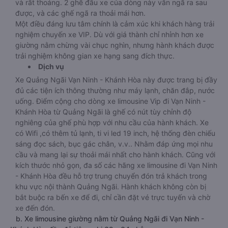
và rất thoáng. 2 ghế đầu xe của dòng này vẫn ngã ra sau
được, và các ghế ngã ra thoải mái hơn.
Một điều đáng lưu tâm chính là cảm xúc khi khách hàng trải
nghiệm chuyến xe VIP. Dù với giá thành chỉ nhỉnh hơn xe
giường nằm chừng vài chục nghìn, nhưng hành khách được
trải nghiệm không gian xe hạng sang đích thực.
Dịch vụ
Xe Quảng Ngãi Vạn Ninh - Khánh Hòa này được trang bị đầy
đủ các tiện ích thông thường như máy lạnh, chăn đắp, nước
uống. Điểm cộng cho dòng xe limousine Vip đi Vạn Ninh -
Khánh Hòa từ Quảng Ngãi là ghế có nút tùy chỉnh độ
nghiêng của ghế phù hợp với nhu cầu của hành khách. Xe
có Wifi ,có thêm tủ lạnh, ti vi led 19 inch, hệ thống đèn chiếu
sáng đọc sách, bục gác chân, v.v.. Nhằm đáp ứng mọi nhu
cầu và mang lại sự thoải mái nhất cho hành khách. Cũng với
kích thước nhỏ gọn, đa số các hãng xe limousine đi Vạn Ninh
- Khánh Hòa đều hỗ trợ trung chuyển đón trả khách trong
khu vực nội thành Quảng Ngãi. Hành khách không còn bị
bắt buộc ra bến xe để đi, chỉ cần đặt vé trực tuyến và chờ
xe đến đón.
b. Xe limousine giường nằm từ Quảng Ngãi đi Vạn Ninh -