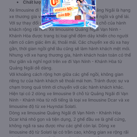
Chất lượng
Xe limousine đi Vạn Ninh - Khánh Hòa từ Quảng Ngãi là hạng
xe thương gia với khoảng tách biệt giữa ghế ngồi và ghế lái.
Với sự thay đổi về mặt kích thước ghế, khiến chỗ của hành
khách rộng rãi hơn. Xe limousine Quảng Ngãi Vạn Ninh -
Khánh Hòa được trang bị loại ghế đệm dày khiến cho người
nằm có cảm giác êm ái, thoải mái. Các chuyến xe dù xa hay
gần, thời gian ngồi ghế lâu cũng sẽ làm hành khách mệt mỏi.
Nhưng với xe hạng thương gia, hành khách hoàn toàn có thể
thư giãn và nghỉ ngơi trên xe đi Vạn Ninh - Khánh Hòa từ
Quảng Ngãi dễ dàng.
Với khoảng cách rộng hơn giữa các ghế ngồi, không gian
riêng tư của hành khách sẽ thoải mái hơn. Tránh được sự va
chạm trong quá trình di chuyển với các hành khách khác.
Hiện tại có 2 dòng xe limousine 9 chỗ từ Quảng Ngãi đi Vạn
Ninh - Khánh Hòa từ nổi tiếng là loại xe limousine Dcar và xe
limousine độ từ xe Huyndai Solati.
Dòng xe limousine Quảng Ngãi đi Vạn Ninh - Khánh Hòa
Dcar khá nhỏ gọn và tiện dụng, 2 ghế đầu xe là ghế cứng,
không ngã ra sau được như các ghế còn lại. Dòng xe
limousine độ từ Solati lại có trần cao, không gian xe rộng rãi