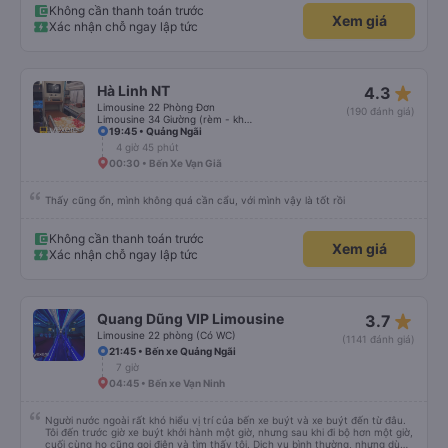
Không cần thanh toán trước
Xem giá
Xác nhận chỗ ngay lập tức
star_rate
Hà Linh NT
4.3
Limousine 22 Phòng Đơn
(190 đánh giá)
Limousine 34 Giường (rèm - không WC)
19:45 • Quảng Ngãi
4 giờ 45 phút
00:30 • Bến Xe Vạn Giã
Thấy cũng ổn, mình không quá cần cẩu, với mình vậy là tốt rồi
Không cần thanh toán trước
Xem giá
Xác nhận chỗ ngay lập tức
star_rate
Quang Dũng VIP Limousine
3.7
Limousine 22 phòng (Có WC)
(1141 đánh giá)
21:45 • Bến xe Quảng Ngãi
7 giờ
04:45 • Bến xe Vạn Ninh
Người nước ngoài rất khó hiểu vị trí của bến xe buýt và xe buýt đến từ đâu.
Tôi đến trước giờ xe buýt khởi hành một giờ, nhưng sau khi đi bộ hơn một giờ,
cuối cùng họ cũng gọi điện và tìm thấy tôi. Dịch vụ bình thường, nhưng dù