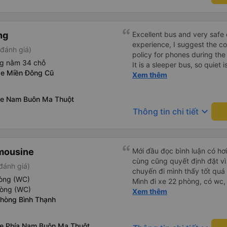
ng
Excellent bus and very safe 
experience, I suggest the 
đánh giá)
policy for phones during the
ng nằm 34 chỗ
It is a sleeper bus, so quiet 
xe Miền Đông Cũ
Wi-Fi password clearly insid
Xem thêm
would definitely ride with them again! --------
lượng tốt và tài xế lái xe rấ
xe Nam Buôn Ma Thuột
hơn, tôi góp ý nhà xe nên có
keyboard_arrow_down
Thông tin chi tiết
lặng (tắt âm thanh điện tho
phiền hành khách khác ngủ.
mật khẩu Wi-Fi trong xe để
Tôi vẫn sẽ tiếp tục ủng hộ nh
mousine
Mới đầu đọc bình luận có hơ
cùng cũng quyết định đặt vì
đánh giá)
chuyến đi mình thấy tốt quá
hòng (WC)
Mình đi xe 22 phòng, có wc,
hòng (WC)
qua của mình như thế này: 
Xem thêm
phòng Bình Thạnh
tính và dễ thương, gọi điện 
ngày, dặn dò đủ thứ luôn. - 
chuyện rất dễ thương và dễ c
xe Phía Nam Buôn Ma Thuột