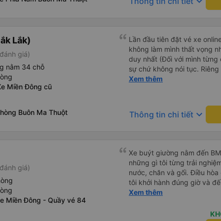
keyboard_arrow_down
Thông tin chi tiết
sẽ. - Phòng nằm không phải m
êm, nằm thoải mái cho cả 2
thoải mái lắm, có thể đọc s
luôn mà. - Xuất phát đúng g
ắk Lắk)
Lần đầu tiên đặt vé xe onlin
lúc 19g30, không phải quá tr
không làm mình thất vọng n
đánh giá)
Chỉ trung chuyển đến bến xe
duy nhất (Đối với mình từng đ
mình ở hơi xa nên tự ra bến.
ng nằm 34 chỗ
sự chứ không nói tục. Riêng 
chuyển dìa Mã Lò nhưng nhà x
hòng
rồi. Chú tài xế còn uống pe
Xem thêm
ở Chu Văn An được thôi. Nếu
Xe Miền Đông cũ
hút thuốc phè phè như các x
mình quá chừng. Do xe dễ thương nên gặp được khách trên
Được nằm đúng giường đã đặ
xe ai cũng dễ thương quá l
Phòng Buôn Ma Thuột
keyboard_arrow_down
mình okela lắm, hi vọng nhà
Thông tin chi tiết
này, đừng bị sa sút nha.
Xe buýt giường nằm đến BMT 
những gì tôi từng trải nghiệ
đánh giá)
nước, chăn và gối. Điều hòa
hòng
tôi khởi hành đúng giờ và đ
hòng
xế rất tuyệt so với những t
Xem thêm
xe Miền Đông - Quầy vé 84
nhiều tiếng còi xe, không có
cảm giác lái xe an toàn nên r
KH