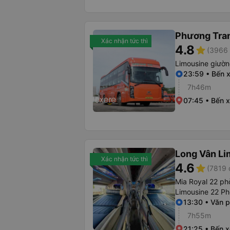
Phương Tra
Xác nhận tức thì
4.8
star
(3966 
Limousine giườ
23:59 • Bến 
7h46m
07:45 • Bến 
Long Vân Li
Xác nhận tức thì
4.6
star
(7819 
Mia Royal 22 p
Limousine 22 P
13:30 • Văn 
7h55m
21:25 • Bến 