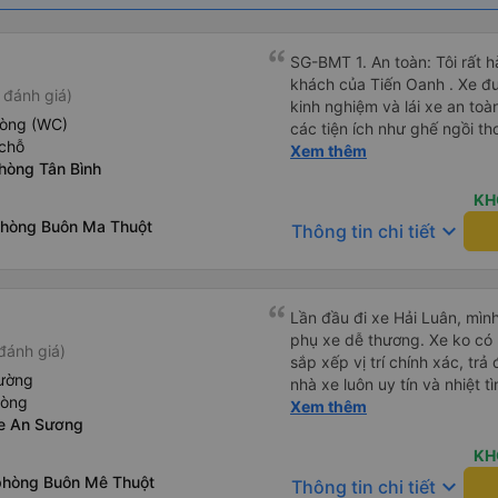
SG-BMT 1. An toàn: Tôi rất hài lòng về chất lượng của xe
khách của Tiến Oanh . Xe đượ
 đánh giá)
kinh nghiệm và lái xe an toàn. 2. Tiện nghi: cung cấp đầ
hòng (WC)
các tiện ích như ghế ngồi th
chỗ
độ cao và cổng sạc điện thoại di động. 3.
Xem thêm
hòng Tân Bình
chính xác: Chuyến xe xuất 
giờ cam kết. 4. Giá cả: Tôi cảm thấy giá cả của dịch vụ xe
KH
khách rất hợp lý và phù hợp 
Phòng Buôn Ma Thuột
keyboard_arrow_down
Thông tin chi tiết
cung cấp. 5. Thái độ phục vụ: Nhân viên và tài xế rất nhiệt
tình, chu đáo và tôn trọng k
mái và hài lòng với các dịch vụ mà
họ đáp ứng đầy đủ nhu cầu c
Lần đầu đi xe Hải Luân, mình
của họ trong tương lai nếu c
phụ xe dễ thương. Xe ko có 
đánh giá)
sắp xếp vị trí chính xác, tr
iường
nhà xe luôn uy tín và nhiệt 
hòng
nữa
Xem thêm
xe An Sương
KH
phòng Buôn Mê Thuột
keyboard_arrow_down
Thông tin chi tiết