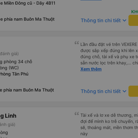
xe Miền Đông cũ - Dãy 4B11
chu đáo, giúp chuyến đi của
căng thẳng. Sự chuyên nghiệ
KH
chung, đó là trải nghiệm du lị
xe phía nam Buôn Ma Thuột
keyboard_arrow_down
Thông tin chi tiết
đình. Chúng tôi rất vui và h
giới thiệu! 💛 Về ứng dụng, n
người dùng và tiện lợi khi đ
thứ đều diễn ra suôn sẻ!
Lần đầu đặt vé trên VEXERE 
được sắp xếp đúng khi lên x
đánh giá)
đúng chỗ, tài xế và phụ xe t
ng phòng 34 chỗ
sẵn nước lọc trên khay,... ch
hòng (WC)
thôi. Nhưng vậy cũng quá ổn
Xem thêm
Phòng Tân Phú
xe phía nam Buôn Ma Thuột
keyboard_arrow_down
Thông tin chi tiết
g Linh
Tài xế và lơ xe dễ thương, 
đợi để mình ko trễ chuyến, r
ánh giá)
sẽ, thoáng mát, mền thơm th
hòng
này