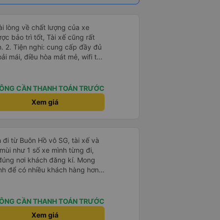
c bảo trì tốt, Tài xế cũng rất
y đủ
oải mái, điều hòa mát mẻ, wifi tốc
 Thời gian và độ
phát đúng giờ và đếnBMT đúng
ÔNG CẦN THANH TOÁN TRƯỚC
với chất lượng và tiện ích được
Xem giá
hách hàng. Tôi cảm thấy rất thoải
 họ cung cấp. Dịch vụ của
ủa tôi và tôi sẽ sử dụng dịch vụ
 đi từ Buôn Hồ vô SG, tài xế và
ó cơ hội.
mùi như 1 số xe mình từng đi,
ả đúng nơi khách đăng kí. Mong
tình để có nhiều khách hàng hơn
ÔNG CẦN THANH TOÁN TRƯỚC
Xem giá