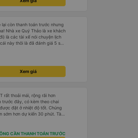
Xem giá
ới kin kít nhưng rất sạch sẽ,
 người, mình say xe nhưng nằm
ách được nguyên cả chuyến đi
iờ và mình đến bến Chu Văn An
e lại còn thanh toán trước nhưng
ễ đối với mình. 2. Khuyết điểm: -
ha! Nhà xe Quý Thảo là xe khách
 Đà Lạt trong bán kính 5km,
i) là các tài xế nói chuyện lịch
 - Mới đầu mình tưởng có trung
cái này thôi là đã đánh giá 5 sao
e có xin lỗi và báo lại chỉ dừng
psi rất dễ thương chứ không có
 về Mã Lò được thì tiện cho
e khác. Đón trả đúng điểm.
t. Nói chung 10 điểm.
uôn, nên chuyến đi hôm qua của
 xe giữ được phong độ như thế
Xem giá
rất thoải mái, rộng rãi hơn
m trước đây, có kèm theo chai
 được đặt ở nhiệt độ tốt. Chúng
ến sớm hơn dự kiến 30 phút. Tài
ài xế khác ở Việt Nam! Không quá
 nhạc lớn hoặc tiếng ồn khác và
ất dễ ngủ. Tôi rất vui vì đã đặt
ÔNG CẦN THANH TOÁN TRƯỚC