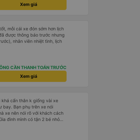
ýt trên GPS và biển số xe vì tôi
Xem giá
n xe để tìm thấy nó, đây là vấn
 phải tất cả các xe buýt đều có
phải của công ty.
tốt, mỗi cái xe đón sớm hơn lịch
 đã được thông báo trước nhưng
ước), nhân viên nhiệt tình, lịch
ÔNG CẦN THANH TOÁN TRƯỚC
Xem giá
i khá cẩn thân k giống vài xe
 bay. Bạn phụ trên xe nói
 xe nên nói rõ với khách cách
Gia đình mình có tận 2 bé nhỏ
 bị xoay vòng vòng đi bộ đến
luôn é 🥲 còn lại 10 đỉm