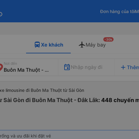
Đơn hàng của tôi
M
fo
-30k
Xe khách
Máy bay
Nơi đến
add
Nhập ngày đi
Thêm
xe limousine đi Buôn Ma Thuột từ Sài Gòn
ừ Sài Gòn đi Buôn Ma Thuột - Đắk Lắk
: 448 chuyến 
rống và ưu đãi khi đặt vé