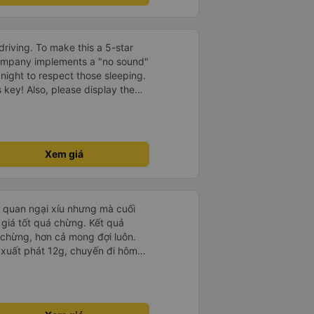
driving. To make this a 5-star
company implements a "no sound"
 night to respect those sleeping.
is key! Also, please display the
e the cabin for convenience. I
------ ​ Xe chất
t an toàn. Để dịch vụ hoàn hảo
 quy định rõ ràng về việc giữ im
Xem giá
ại) vào ban đêm để tránh làm
 Ngoài ra, nhà xe nên dán sẵn
 hành khách dễ dàng sử dụng.
à xe trong tương lai!
i quan ngại xíu nhưng mà cuối
 giá tốt quá chừng. Kết quả
 chừng, hơn cả mong đợi luôn.
 xuất phát 12g, chuyến đi hôm
1. Ưu điểm: - Mấy bạn CSKH kỹ
trước check thông tin trước 1
Bác tài và nhân viên xe nói
hịu. - Nhà vệ sinh trên xe sạch