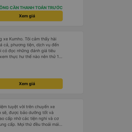
ÔNG CẦN THANH TOÁN TRƯỚC
Xem giá
ãng xe Kumho. Tôi cảm thấy hài
á cả, phương tiện, dịch vụ đến
tôi có đọc những đánh giá tiêu
 xem thực hư thế nào nên thử 1
chuyến đi sẽ trọn vẹn hơn, nếu
có trách nhiệm đừng nói chuyện
 suốt 1 quảng đường đầu. Tôi sẽ
Xem giá
ọng lần sau sẽ tốt hơn. Chân
iệm tuyệt vời trên chuyến xe
h sẽ, được bảo dưỡng tốt và
ao cấp nhờ các tiện nghi và cơ
ung cấp. Mọi thứ đều thoải mái
i xế rất tốt bụng, hữu ích và