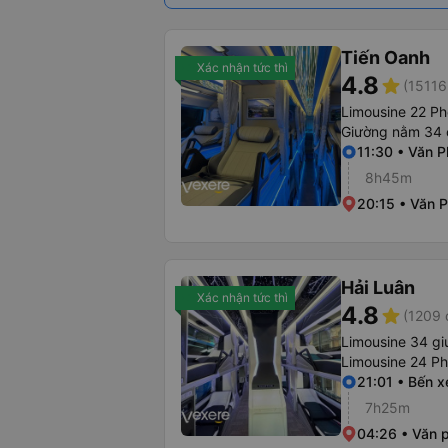
Tiến Oanh
Xác nhận tức thì
4.8
star
(15116
Limousine 22 P
Giường nằm 34 
11:30 • Văn P
8h45m
20:15 • Văn 
Hải Luân
Xác nhận tức thì
4.8
star
(1209 
Limousine 34 g
Limousine 24 P
21:01 • Bến 
7h25m
04:26 • Văn 