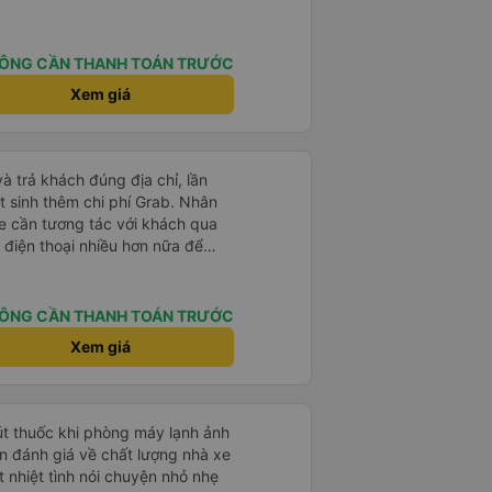
ÔNG CẦN THANH TOÁN TRƯỚC
Xem giá
và trả khách đúng địa chỉ, lần
t sinh thêm chi phí Grab. Nhân
xe cần tương tác với khách qua
 điện thoại nhiều hơn nữa để
t là khách đặt vé qua App. Chân
 lại
ÔNG CẦN THANH TOÁN TRƯỚC
Xem giá
hút thuốc khi phòng máy lạnh ảnh
 nhiệt tình nói chuyện nhỏ nhẹ