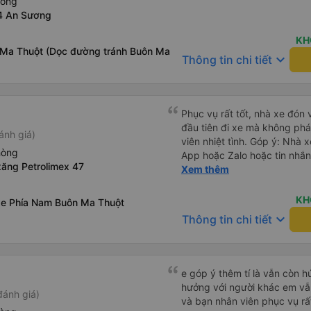
hòng
4 An Sương
KH
 Ma Thuột (Dọc đường tránh Buôn Ma
keyboard_arrow_down
Thông tin chi tiết
Phục vụ rất tốt, nhà xe đón 
đầu tiên đi xe mà không phá
ánh giá)
viên nhiệt tình. Góp ý: Nhà 
hòng
App hoặc Zalo hoặc tin nhắn
xăng Petrolimex 47
hành khách yên tâm đặc biệ
Xem thêm
thành cảm ơn, lần sau đặt vé
KH
xe Phía Nam Buôn Ma Thuột
keyboard_arrow_down
Thông tin chi tiết
e góp ý thêm tí là vẫn còn 
hưởng với người khác em vẫn đánh giá về chất lượng nhà xe
đánh giá)
và bạn nhân viên phục vụ rất