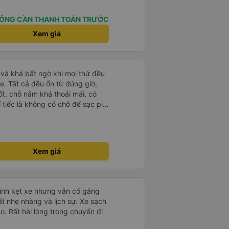
 chúng tôi suôn sẻ và không
p của họ thực sự nổi bật. Nhìn
ÔNG CẦN THANH TOÁN TRƯỚC
ch tốt nhất đối với tôi và gia
Xem giá
ài lòng từ đầu đến cuối. Rất đáng
ó rất dễ sử dụng, thân thiện với
ặt chuyến đi của chúng tôi. Mọi
và khá bất ngờ khi mọi thứ đều
e. Tất cả đều ổn từ đúng giờ,
ốt, chỗ nằm khá thoải mái, có
ỉ tiếc là không có chỗ để sạc pin
 rồi!
Xem giá
mình kẹt xe nhưng vẫn cố gắng
ất nhẹ nhàng và lịch sự. Xe sạch
o. Rất hài lòng trong chuyến đi