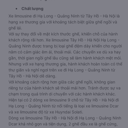
Chất lượng
Xe limousine đi Hạ Long - Quảng Ninh từ Tây Hồ - Hà Nội là
hạng xe thương gia với khoảng tách biệt giữa ghế ngồi và
ghế lái.
Với sự thay đổi về mặt kích thước ghế, khiến chỗ của hành
khách rộng rãi hơn. Xe limousine Tây Hồ - Hà Nội Hạ Long -
Quảng Ninh được trang bị loại ghế đệm dày khiến cho người
nằm có cảm giác êm ái, thoải mái. Các chuyến xe dù xa hay
gần, thời gian ngồi ghế lâu cũng sẽ làm hành khách mệt mỏi.
Nhưng với xe hạng thương gia, hành khách hoàn toàn có thể
thư giãn và nghỉ ngơi trên xe đi Hạ Long - Quảng Ninh từ
Tây Hồ - Hà Nội dễ dàng.
Với khoảng cách rộng hơn giữa các ghế ngồi, không gian
riêng tư của hành khách sẽ thoải mái hơn. Tránh được sự va
chạm trong quá trình di chuyển với các hành khách khác.
Hiện tại có 2 dòng xe limousine 9 chỗ từ Tây Hồ - Hà Nội đi
Hạ Long - Quảng Ninh từ nổi tiếng là loại xe limousine Dcar
và xe limousine độ từ xe Huyndai Solati.
Dòng xe limousine Tây Hồ - Hà Nội đi Hạ Long - Quảng Ninh
Dcar khá nhỏ gọn và tiện dụng, 2 ghế đầu xe là ghế cứng,