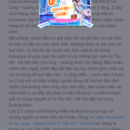
Loại xe limousine giường phòng từ Tây Hồ - Hà Nội đi Hạ
Long - Quảng Ninh 20 - 22 chỗ được chia làm 2 tầng, 2 dãy
và 6 hàng, mỗi hàng là 2 cabin riêng biệt. Trong mỗi xe
limousine Tây Hồ - Hà Nội Hạ Long - Quảng Ninh cabin được
trang bị rất nhiều tiện ích phục vụ hành khách suốt hành
trình.
Mỗi phòng, cabin đều có gối nằm rời, có gối ôm, có cái mền
to hơn và dây an toàn seat belt. Giường rộng và dài hơn hai
loại trên, có thể lăn lộn thoải mái. Đặc biệt là hệ thống
massage sẽ giúp bạn thư giãn trong những giờ nằm xe Tây
Hồ - Hà Nội đến Hạ Long - Quảng Ninh dài. Bảng điều khiển
chính nằm ngay cạnh đầu để tiện tay tuỳ chỉnh gồm: một cái
nút to đùng để gọi tiếp viên, 2 cổng USB , 1 jack cắm 3.5mm
và 3 cái nút có biểu tượng nguồn dùng để tắt/mở dàn đèn
chính của buồng nằm chạy dọc trên đầu, đèn dưới chân và
màn hình tv có đầy đủ phim chuẩn HD phục vụ hành khách
giải trí trong chuyến đi từ Tây Hồ - Hà Nội đến Hạ Long -
Quảng Ninh.
Lưu ý 2 cabin cuối thường thiết kế nhỏ hơn phù hợp với
những người có thân hình nhỏ nhắn. Dòng
xe cabin limousine
đi Hạ Long - Quảng Ninh từ Tây Hồ - Hà Nội
này đang là
dòng xe cao cấp nhất, hành khách thường chọn vì sự riêng