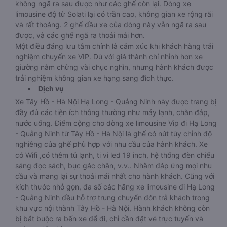
không ngã ra sau được như các ghế còn lại. Dòng xe
limousine độ từ Solati lại có trần cao, không gian xe rộng rãi
và rất thoáng. 2 ghế đầu xe của dòng này vẫn ngã ra sau
được, và các ghế ngã ra thoải mái hơn.
Một điều đáng lưu tâm chính là cảm xúc khi khách hàng trải
nghiệm chuyến xe VIP. Dù với giá thành chỉ nhỉnh hơn xe
giường nằm chừng vài chục nghìn, nhưng hành khách được
trải nghiệm không gian xe hạng sang đích thực.
Dịch vụ
Xe Tây Hồ - Hà Nội Hạ Long - Quảng Ninh này được trang bị
đầy đủ các tiện ích thông thường như máy lạnh, chăn đắp,
nước uống. Điểm cộng cho dòng xe limousine Vip đi Hạ Long
- Quảng Ninh từ Tây Hồ - Hà Nội là ghế có nút tùy chỉnh độ
nghiêng của ghế phù hợp với nhu cầu của hành khách. Xe
có Wifi ,có thêm tủ lạnh, ti vi led 19 inch, hệ thống đèn chiếu
sáng đọc sách, bục gác chân, v.v.. Nhằm đáp ứng mọi nhu
cầu và mang lại sự thoải mái nhất cho hành khách. Cũng với
kích thước nhỏ gọn, đa số các hãng xe limousine đi Hạ Long
- Quảng Ninh đều hỗ trợ trung chuyển đón trả khách trong
khu vực nội thành Tây Hồ - Hà Nội. Hành khách không còn
bị bắt buộc ra bến xe để đi, chỉ cần đặt vé trực tuyến và