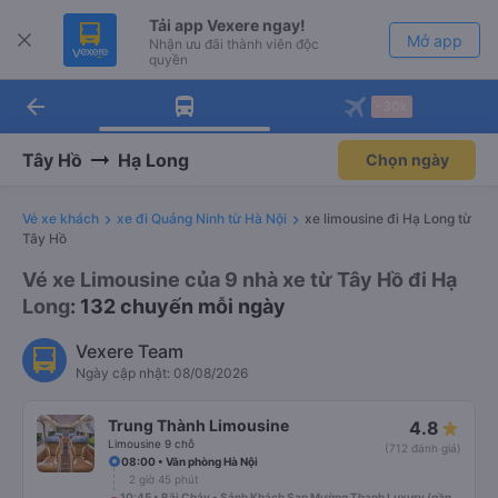
Tải app Vexere ngay!
Mở app
Nhận ưu đãi thành viên độc
quyền
arrow_back
Tải app Vexere
-30k
Mở app
-30k/ghế khi đặt vé máy bay qua
app
Tây Hồ
Hạ Long
Chọn ngày
Vé xe khách
xe đi Quảng Ninh từ Hà Nội
xe limousine đi Hạ Long từ
Tây Hồ
Vé xe Limousine của 9 nhà xe từ Tây Hồ đi Hạ
Long
: 132 chuyến mỗi ngày
Vexere Team
Ngày cập nhật: 08/08/2026
Trung Thành Limousine
4.8
Limousine 9 chỗ
(712 đánh giá)
08:00 • Văn phòng Hà Nội
2 giờ 45 phút
10:45 • Bãi Cháy - Sảnh Khách Sạn Mường Thanh Luxury (gần