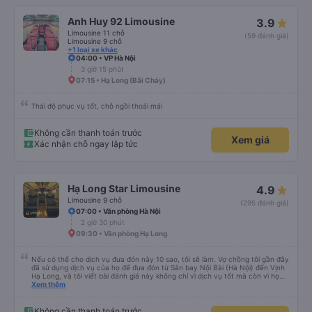
Anh Huy 92 Limousine
3.9
Limousine 11 chỗ
(59 đánh giá)
Limousine 9 chỗ
+1 loại xe khác
04:00 • VP Hà Nội
3 giờ 15 phút
07:15 • Hạ Long (Bãi Cháy)
Thái độ phục vụ tốt, chỗ ngồi thoải mái
Không cần thanh toán trước
Xem giá
Xác nhận chỗ ngay lập tức
Hạ Long Star Limousine
4.9
Limousine 9 chỗ
(295 đánh giá)
07:00 • Văn phòng Hà Nội
2 giờ 30 phút
09:30 • Văn phòng Hạ Long
Nếu có thể cho dịch vụ đưa đón này 10 sao, tôi sẽ làm. Vợ chồng tôi gần đây
đã sử dụng dịch vụ của họ để đưa đón từ Sân bay Nội Bài (Hà Nội) đến Vịnh
Hạ Long, và tôi viết bài đánh giá này không chỉ vì dịch vụ tốt mà còn vì họ
thực sự là những anh hùng. Chuyến bay của chúng tôi bị hoãn nghiêm trọng,
Xem thêm
và mặc dù đã cố gắng hết sức để liên lạc, chúng tôi vẫn đến sân bay muộn
hơn hai tiếng. Chúng tôi căng thẳng, kiệt sức và hoàn toàn nghĩ rằng mình
sẽ lỡ chuyến xe đã đặt trước, có khả năng gây nguy hiểm cho toàn bộ
Không cần thanh toán trước