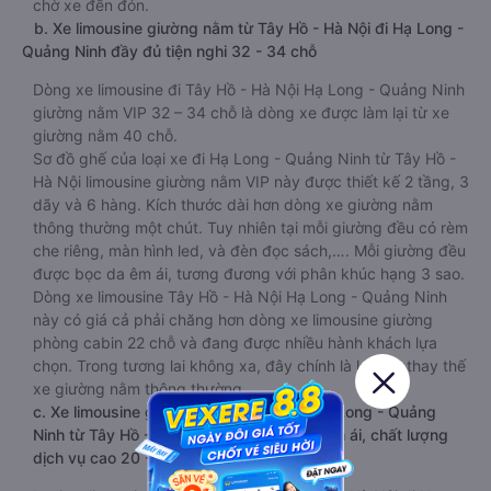
chờ xe đến đón.
b. Xe limousine giường nằm từ Tây Hồ - Hà Nội đi Hạ Long -
Quảng Ninh đầy đủ tiện nghi 32 - 34 chỗ
Dòng xe limousine đi Tây Hồ - Hà Nội Hạ Long - Quảng Ninh
giường nằm VIP 32 – 34 chỗ là dòng xe được làm lại từ xe
giường nằm 40 chỗ.
Sơ đồ ghế của loại xe đi Hạ Long - Quảng Ninh từ Tây Hồ -
Hà Nội limousine giường nằm VIP này được thiết kế 2 tầng, 3
dãy và 6 hàng. Kích thước dài hơn dòng xe giường nằm
thông thường một chút. Tuy nhiên tại mỗi giường đều có rèm
che riêng, màn hình led, và đèn đọc sách,…. Mỗi giường đều
được bọc da êm ái, tương đương với phân khúc hạng 3 sao.
Dòng xe limousine Tây Hồ - Hà Nội Hạ Long - Quảng Ninh
này có giá cả phải chăng hơn dòng xe limousine giường
phòng cabin 22 chỗ và đang được nhiều hành khách lựa
chọn. Trong tương lai không xa, đây chính là loại xe thay thế
xe giường nằm thông thường.
c. Xe limousine giường phòng cabin đi Hạ Long - Quảng
Ninh từ Tây Hồ - Hà Nội VIP sang trọng, êm ái, chất lượng
dịch vụ cao 20 -22 chỗ