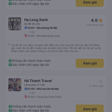
Xem giá
chuyến du ngoạn Vịnh Hạ Long của chúng tôi vào ngày hôm sau. Thật ngạc
Xác nhận chỗ ngay lập tức
nhiên, tài xế vẫn ở đó, kiên nhẫn chờ đợi chúng tôi. Anh ấy bình tĩnh giúp
chúng tôi mang hành lý và đưa chúng tôi lên một chiếc xe rất thoải mái,
sạch sẽ và có máy lạnh. Chuyến đi diễn ra suôn sẻ và an toàn. Nhưng điều
thực sự làm nên sự khác biệt của công ty này chính là dịch vụ khách hàng
tuyệt vời và sự thấu hiểu. Họ đã nỗ lực hết mình (theo đúng nghĩa đen!) để
star_rate
Hạ Long Xanh
4.0
đảm bảo kỳ nghỉ của chúng tôi không bị hủy hoại. Rất, rất đáng để giới thiệu!
Sơ đồ 16 chỗ
(139 đánh giá)
12:00 • Văn phòng Hà Nội
3 giờ
15:00 • Văn phòng Hạ Long
Tài xế rất chu đáo và quan tâm đến nhu cầu của tôi. Anh ấy đón tôi đúng
giờ, mặc dù tôi đến muộn hơn dự kiến ​​một chút. Tôi rất biết ơn tài xế và bộ
phận chăm sóc khách hàng vì sự hỗ trợ tận tình của họ.
Không cần thanh toán trước
Xem giá
Xác nhận chỗ ngay lập tức
star_rate
Hà Thành Travel
Limousine 11 chỗ
(0 đánh giá)
07:00 • Nhà hát lớn Hà Nội
3 giờ
10:00 • Cảng tàu Tuần Châu
Không cần thanh toán trước
Xem giá
Xác nhận chỗ ngay lập tức