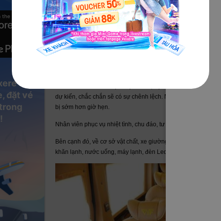
Tại Hưng Yên xe trả khách tại số 11 Bùi Thị Cúc, Trần Phú. Ch
thành Hưng Yên. Hành khách có thể gọi 1900 7075 để được t
III. Tại sao nên chọn xe An Tâm VIP đi Hưng Yên?
Đánh giá xe An Tâm VIP
khá tốt bởi khách hàng trải nghiệm d
lượng luôn bảo đảm.
xere
Với các điểm đón cố định hẹn trước, bạn nên giữ điện thoại bên
, đặt vé
dự kiến, chắc chắn sẽ có sự chênh lệch. Nên để tránh xảy r
 trong
bị sớm hơn giờ hẹn.
!
Nhân viên phục vụ nhiệt tình, chu đáo, tư vấn chuyên nghiệp 
Bên cạnh đó, về cơ sở vật chất, xe giường nằm đời mới cung cấp
khăn lạnh, nước uống, máy lạnh, đèn Led,v.v…