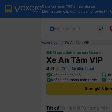
Cam kết hoàn 150% nếu nhà xe

không cung cấp dịch vụ vận chuyển (*)
in
import_export
Nơi xuất phát
Vexere.com
chevron_right
Xe An Tâm VIP
Đối tác chính thức của Vexere
Xe An Tâm VIP
4.9
(7)
Số điện thoại
Chắc chắn có chỗ
Hỗ 
Không cần thanh toán trước
Xác
Xem giá & lịc
Tất cả
Từ Hà Nội
Từ Hưng Yên