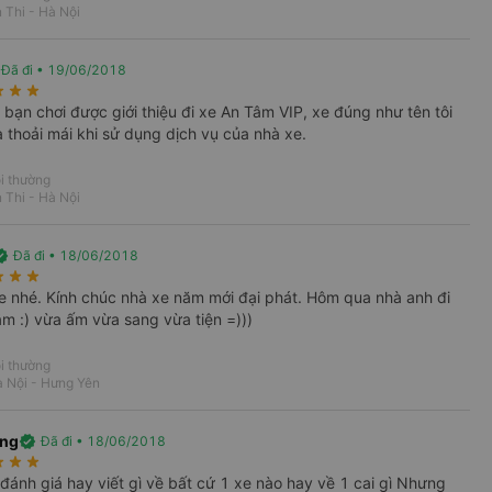
 Thi - Hà Nội
Đã đi • 19/06/2018
rate
star_rate
star_rate
 bạn chơi được giới thiệu đi xe An Tâm VIP, xe đúng như tên tôi
à thoải mái khi sử dụng dịch vụ của nhà xe.
i thường
 Thi - Hà Nội
fied
Đã đi • 18/06/2018
rate
star_rate
star_rate
 nhé. Kính chúc nhà xe năm mới đại phát. Hôm qua nhà anh đi
i
Vé xe Tết
ắm :) vừa ấm vừa sang vừa tiện =)))
i thường
 Nội - Hưng Yên
Hưng Yên từ Hà Nội
ang
verified
Đã đi • 18/06/2018
e chất lượng cao. Cung cấp loại xe
rate
star_rate
star_rate
iện ích như TV, máy lạnh, khăn lạnh. Giúp hành
đánh giá hay viết gì về bất cứ 1 xe nào hay về 1 cai gì Nhưng