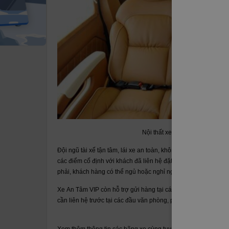
Nội thất xe An Tâm VIP đi Hưn
Đội ngũ tài xế tận tâm, lái xe an toàn, không nhồi nhét khách,
các điểm cố định với khách đã liên hệ đặt vé trước. Với các c
phải, khách hàng có thể ngủ hoặc nghỉ ngơi dưỡng sức trên 
Xe An Tâm VIP còn hỗ trợ gửi hàng tại các đầu văn phòng. Chi 
cần liên hệ trước tại các đầu văn phòng, phí gửi hàng sẽ tùy t