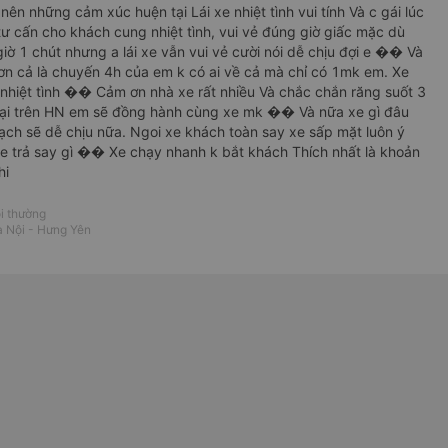
 của nhà xe An Tâm VIP đều được học giao tiếp
nên những cảm xúc huện tại Lái xe nhiệt tình vui tính Và c gái lúc
 tư cấn cho khách cung nhiệt tình, vui vẻ đúng giờ giấc mặc dù
giờ 1 chút nhưng a lái xe vẫn vui vẻ cười nói dễ chịu đợi e �� Và
c vấn đề cần lưu ý:
hơn cả là chuyến 4h của em k có ai về cả mà chỉ có 1mk em. Xe
nhiệt tình �� Cảm ơn nhà xe rất nhiều Và chắc chắn răng suốt 3
ời điểm khách hàng liên hệ. Thường vào các
lại trên HN em sẽ đồng hành cùng xe mk �� Và nữa xe gì đâu
 để có được vị trí tốt, bạn cần lập kế hoạch
ạch sẽ dễ chịu nữa. Ngoi xe khách toàn say xe sấp mặt luôn ý
 An Tâm VIP từ Hà Nội đi Hưng Yên
và
xe An
e trả say gì �� Xe chạy nhanh k bắt khách Thích nhất là khoản
VeXeRe.com
hi
i thường
 Nội - Hưng Yên