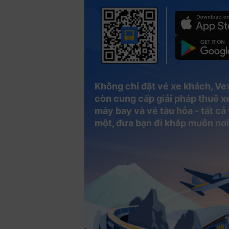
Không chỉ đặt vé xe khách, Ve
còn cung cấp giải pháp thuê xe
máy bay và vé tàu hỏa - tất cả
một, đưa bạn đi khắp muôn nơi