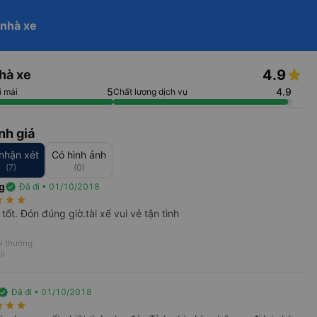
help_outline
 nhà xe
phone
Hotline 24/7
Đăng nhập
re
Trở thành đối tác
arrow_drop_down
4.9
hà xe
Tìm kiếm
 ngày về
5
4.9
i mái
Chất lượng dịch vụ
nh giá
nhận xét
Có hình ảnh
(7)
(0)
g
verified
Đã đi • 01/10/2018
rate
star_rate
star_rate
keyboard_arrow_right
tốt. Đón đúng giờ.tài xế vui vẻ tận tình
i thường
ll
rified
Đã đi • 01/10/2018
rate
star_rate
star_rate