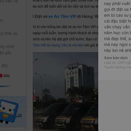
khách trên xe luôn cảm giác thoải mái. Tất cả các lái phụ xe
 tư vấn và
nay phải vuêt 
du lịch để luôn đối xử ân cần và lịch sự đối với hành khách.
gọi đt đặt xe
em bị cao su 
I.Đặt vé
xe An Tâm VIP
đi Hưng Yên từ Hà Nội và cá
n.
cái đặc biệt 
vẫn chạy vẫn 
Vị trí còn trống khi đặt vé xe An Tâm VIP sẽ tùy thuộc vào th
năm học còn 
từ nhà xe.
ngày cuối tuần, lượng hành khách di chuyển sẽ nhiều hơn, nên
mà đẹp thế, s
sớm và liên hệ đặt giữ chỗ trước. Bạn có thể đặt trực tuyến
xe
mà nay ngoi x
Tâm VIP từ Hưng Yên đi Hà Nội
với giá thấp nhất tại website
g trình
này lun nè ahi
ận giờ.
Xem bản dịch
Loại xe: Ghế ngồ
 đối.
Tuyến đường: Hà