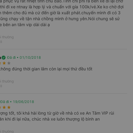
 phục vụ rất nhiệt tình chu đáo.Tính chi phí ra bên xe đi lại chờ
thì đi xe ntnay là hợp lý và chuẩn với gía 100k/vé.Xe ko chờ đợi
 thêm cho đủ mà cứ đến giờ là xuất phát.chuyến mình đi có 3
ũng chạy về tận nhà chồng mình ở hưng yên.Nói chung sẽ sử
e bên an tâm vip dài dài ạ
i thường
ll
h
verified
Đã đi • 01/10/2018
rate
star_rate
star_rate
không đúng thời gian lắm còn lại mọi thứ đều tốt
i thường
ll
Đã đi • 19/06/2018
rate
star_rate
star_rate
ợng tốt, tôi khá hài lòng từ giờ về nhà có xe An Tâm VIP rùi
n khi đi lại nữa, chúc nhà xe luôn thượng lộ bình an
i thường