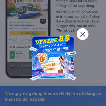
Tải ngay ứng dụng Vexere để đặt vé dễ dàng và
nhận ưu đãi hấp dẫn