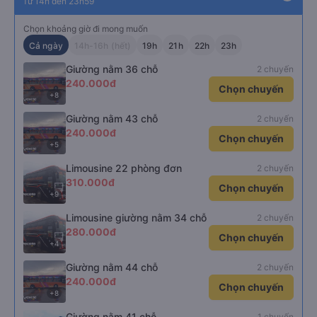
Từ 14h đến 23h59
Chọn khoảng giờ đi mong muốn
Cả ngày
14h-16h (hết)
19h
21h
22h
23h
Giường nằm 36 chỗ
2 chuyến
240.000đ
Chọn chuyến
+8
Giường nằm 43 chỗ
2 chuyến
240.000đ
Chọn chuyến
+5
Limousine 22 phòng đơn
2 chuyến
310.000đ
Chọn chuyến
+9
Limousine giường nằm 34 chỗ
2 chuyến
280.000đ
Chọn chuyến
+4
Giường nằm 44 chỗ
2 chuyến
240.000đ
Chọn chuyến
+8
Giường nằm 41 chỗ
1 chuyến