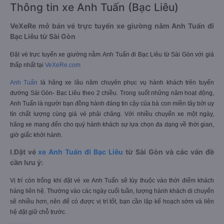
Thông tin xe Anh Tuấn (Bạc Liêu)
VeXeRe mở bán vé trực tuyến xe giường nằm Anh Tuấn đi
Bạc Liêu từ Sài Gòn
Đặt vé trực tuyến xe giường nằm Anh Tuấn đi Bạc Liêu từ Sài Gòn với giá
thấp nhất tại
VeXeRe.com
Anh Tuấn
là hãng xe lâu năm chuyên phục vụ hành khách trên tuyến
đường Sài Gòn- Bạc Liêu theo 2 chiều. Trong suốt những năm hoạt động,
Anh Tuấn là người bạn đồng hành đáng tin cậy của bà con miền tây bởi uy
tín chất lượng cùng giá vé phải chăng. Với nhiều chuyến xe một ngày,
hãng xe mang đến cho quý hành khách sự lựa chọn đa dạng về thời gian,
giờ giấc khởi hành.
I.Đặt vé
xe Anh Tuấn đi Bạc Liêu
từ Sài Gòn và các vấn đề
cần lưu ý:
Vị trí còn trống khi đặt vé xe Anh Tuấn sẽ tùy thuộc vào thời điểm khách
hàng liên hệ. Thường vào các ngày cuối tuần, lượng hành khách di chuyển
sẽ nhiều hơn, nên để có được vị trí tốt, bạn cần lập kế hoạch sớm và liên
hệ đặt giữ chỗ trước.