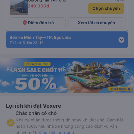
240.000đ
Chọn chuyến
+11
place
Điểm đón trả
Xem tất cả chuyến
Bến xe Miền Tây
TP. Bạc Liêu
expand_more
Từ 14h15 đến 23h15
Lợi ích khi đặt Vexere
Chắc chắn có chỗ
Nhà xe nhận được thông tin ngay khi đặt chỗ. Cam kết
hoàn 150% nếu nhà xe không cung cấp dịch vụ vận
chuyển (
*
).
Điều kiện áp dụng