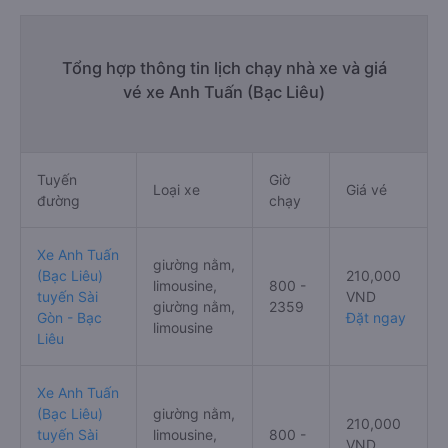
Tổng hợp thông tin lịch chạy nhà xe và giá
vé xe Anh Tuấn (Bạc Liêu)
Tuyến
Giờ
Loại xe
Giá vé
đường
chạy
Xe Anh Tuấn
giường nằm,
(Bạc Liêu)
210,000
limousine,
800 -
tuyến Sài
VND
giường nằm,
2359
Gòn - Bạc
Đặt ngay
limousine
Liêu
Xe Anh Tuấn
(Bạc Liêu)
giường nằm,
210,000
tuyến Sài
limousine,
800 -
VND