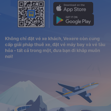
Không chỉ đặt vé xe khách, Vexere còn cung
cấp giải pháp thuê xe, đặt vé máy bay và vé tàu
hỏa - tất cả trong một, đưa bạn đi khắp muôn
nơi!