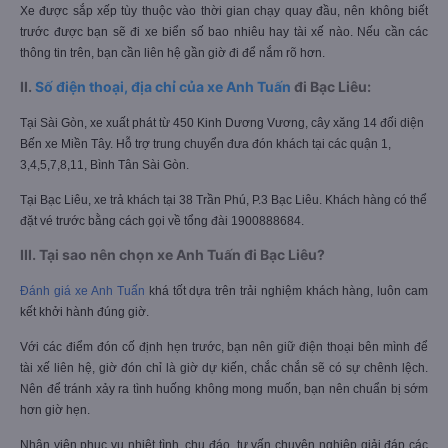
Xe được sắp xếp tùy thuộc vào thời gian chạy quay đầu, nên không biết
trước được bạn sẽ đi xe biển số bao nhiêu hay tài xế nào. Nếu cần các
thông tin trên, bạn cần liên hệ gần giờ đi để nắm rõ hơn.
II.
Số điện thoại, địa chỉ của xe Anh Tuấn
đi Bạc Liêu:
Tại Sài Gòn, xe xuất phát từ 450 Kinh Dương Vương, cây xăng 14 đối diện
Bến xe Miền Tây. Hỗ trợ trung chuyển đưa đón khách tại các quận 1,
3,4,5,7,8,11, Bình Tân Sài Gòn.
Tại Bạc Liêu, xe trả khách tại 38 Trần Phú, P.3 Bạc Liêu. Khách hàng có thể
đặt vé trước bằng cách gọi về tổng đài 1900888684.
III. Tại sao nên chọn xe Anh Tuấn đi Bạc Liêu?
Đánh giá xe Anh Tuấn
khá tốt dựa trên trải nghiệm khách hàng, luôn cam
kết khởi hành đúng giờ.
Với các điểm đón cố định hẹn trước, bạn nên giữ điện thoại bên mình để
tài xế liên hệ, giờ đón chỉ là giờ dự kiến, chắc chắn sẽ có sự chênh lệch.
Nên để tránh xảy ra tình huống không mong muốn, bạn nên chuẩn bị sớm
hơn giờ hẹn.
Nhân viên phục vụ nhiệt tình, chu đáo, tư vấn chuyên nghiệp giải đáp các