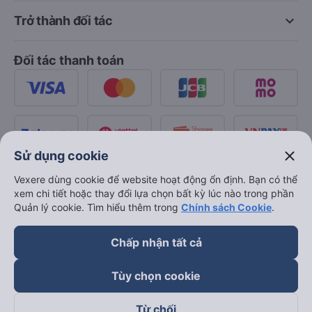
keyboard_arrow_down
Trở thành đối tác
Đối tác thanh toán
close
Sử dụng cookie
Vexere dùng cookie để website hoạt động ổn định. Bạn có thể
xem chi tiết hoặc thay đổi lựa chọn bất kỳ lúc nào trong phần
Quản lý cookie. Tìm hiểu thêm trong
Chính sách Cookie
.
Chấp nhận tất cả
Tùy chọn cookie
Từ chối