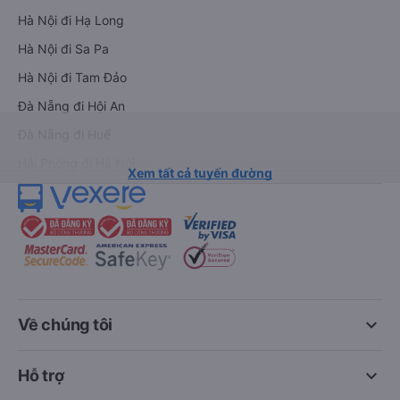
Hà Nội đi Hạ Long
Hà Nội đi Sa Pa
Hà Nội đi Tam Đảo
Đà Nẵng đi Hội An
Đà Nẵng đi Huế
Hải Phòng đi Hà Nội
Xem tất cả tuyến đường
keyboard_arrow_down
Về chúng tôi
keyboard_arrow_down
Hỗ trợ