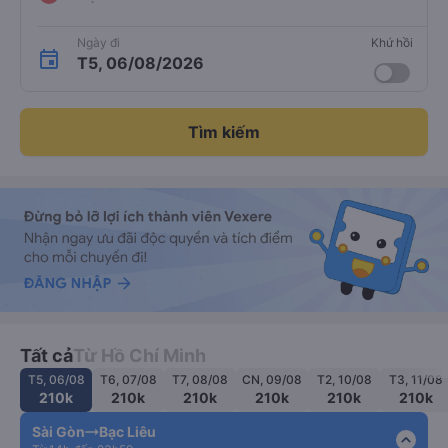
Ngày đi
Khứ hồi
T5, 06/08/2026
Tìm kiếm
Tất cả
Từ Hồ Chí Minh
T5, 06/08
T6, 07/08
T7, 08/08
CN, 09/08
T2, 10/08
T3, 11/08
210k
210k
210k
210k
210k
210k
Sài Gòn
Bạc Liêu
expand_less