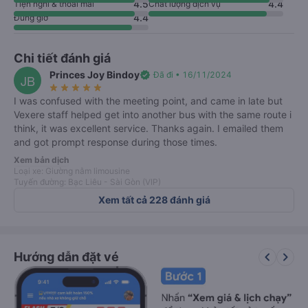
4.5
4.4
Tiện nghi & thoải mái
Chất lượng dịch vụ
4.4
Đúng giờ
Chi tiết đánh giá
Princes Joy Bindoy
verified
Đã đi • 16/11/2024
JB
star_rate
star_rate
star_rate
star_rate
star_rate
I was confused with the meeting point, and came in late but
Vexere staff helped get into another bus with the same route i
think, it was excellent service. Thanks again. I emailed them
and got prompt response during those times.
Xem bản dịch
Loại xe: Giường nằm limousine
Tuyến đường: Bạc Liêu - Sài Gòn (VIP)
Xem tất cả 228 đánh giá
keyboard_arrow_left
keyboard_arrow_right
Hướng dẫn đặt vé