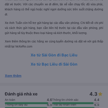
đặt vé trước. Với các chuyến xe đi đêm, tài xế vẫn chạy tốc độ vừa phải,
khách hàng có thể ngủ hoặc nghỉ ngơi dưỡng sức trên suốt chặng đường
đi.
Xe Anh Tuấn còn hỗ trợ gửi hàng tại các đầu văn phòng. Chi tiết về chi phí
và cách thức gửi hàng, bạn cần liên hệ trước tại các đầu văn phòng, phí
gửi hàng sẽ tùy thuộc theo loại hàng và kích thước, khối lượng.
Xem thêm thông tin các hãng xe cùng tuyến đường và đặt vé với giá thấp
nhất tại VeXeRe.com
Xe từ Sài Gòn đi Bạc Liêu
Xe từ Bạc Liêu đi Sài Gòn
Xem thêm
4.3
Đánh giá nhà xe
4.6
4.4
An toàn
Thông tin chính xác
4.5
4.5
Thông tin đầy đủ
Thái độ nhân viên