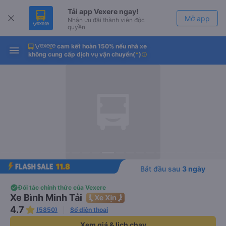
Tải app Vexere ngay!
Mở app
Nhận ưu đãi thành viên độc
quyền
cam kết hoàn 150% nếu nhà xe
Tải app Vexere
Mở app
không cung cấp dịch vụ vận chuyển
(
*
)
info
-30k/ghế khi đặt vé máy bay qua
app
Bắt đầu sau
3 ngày
Đối tác chính thức của Vexere
Xe Bình Minh Tải
4.7
(5850)
Số điện thoại
Xem giá & lịch chạy