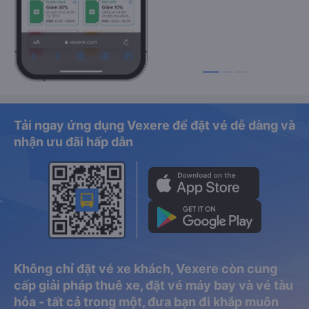
Tải ngay ứng dụng Vexere để đặt vé dễ dàng và
nhận ưu đãi hấp dẫn
Không chỉ đặt vé xe khách, Vexere còn cung
cấp giải pháp thuê xe, đặt vé máy bay và vé tàu
hỏa - tất cả trong một, đưa bạn đi khắp muôn