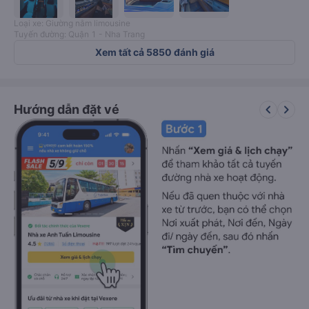
Loại xe: Giường nằm limousine
Tuyến đường: Quận 1 - Nha Trang
Xem tất cả 5850 đánh giá
keyboard_arrow_left
keyboard_arrow_right
Hướng dẫn đặt vé