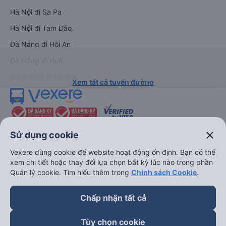
Hà Nội đi Sa Pa
Hà Nội đi Tam Đảo
Đà Nẵng đi Hội An
Đà Nẵng đi Huế
Hải Phòng đi Hà Nội
Xem tất cả tuyến đường
close
Sử dụng cookie
Vexere dùng cookie để website hoạt động ổn định. Bạn có thể
xem chi tiết hoặc thay đổi lựa chọn bất kỳ lúc nào trong phần
keyboard_arrow_down
Về chúng tôi
Quản lý cookie. Tìm hiểu thêm trong
Chính sách Cookie
.
keyboard_arrow_down
Hỗ trợ
Chấp nhận tất cả
Tùy chọn cookie
keyboard_arrow_down
Trở thành đối tác