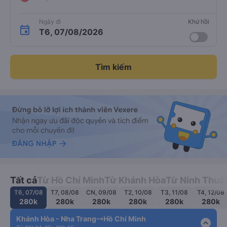
Ngày đi
Khứ hồi
T6, 07/08/2026
Tìm kiếm
Tất cả
Từ Hồ Chí Minh
Từ Khánh Hòa
Từ Ninh Thuậ
T6, 07/08
T7, 08/08
CN, 09/08
T2, 10/08
T3, 11/08
T4, 12/08
280k
280k
280k
280k
280k
280k
Khánh Hòa - Nha Trang
Hồ Chí Minh
expand_less