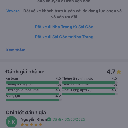
cho chuyến đi trọn vẹn hơn
Vexere
– Đặt vé xe khách trực tuyến với đa dạng lựa chọn và
vô vàn ưu đãi
Đặt xe đi Nha Trang từ Sài Gòn
Đặt xe đi Sài Gòn từ Nha Trang
Xem thêm
4.7
Đánh giá nhà xe
4.8
4.8
An toàn
Thông tin chính xác
4.8
4.8
Thông tin đầy đủ
Thái độ nhân viên
4.8
4.8
Tiện nghi & thoải mái
Chất lượng dịch vụ
4.8
Đúng giờ
Chi tiết đánh giá
Nguyễn Khoa
verified
Đã đi • 30/03/2025
NK
star_rate
star_rate
star_rate
star_rate
star_rate