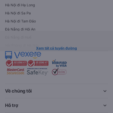
Hà Nội đi Hạ Long
Hà Nội đi Sa Pa
Hà Nội đi Tam Đảo
Đà Nẵng đi Hội An
Đà Nẵng đi Huế
Hải Phòng đi Hà Nội
Xem tất cả tuyến đường
keyboard_arrow_down
Về chúng tôi
keyboard_arrow_down
Hỗ trợ