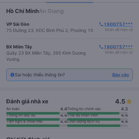
Hồ Chí Minh
An Giang
VP Sài Gòn
1900757***
phone
Nhấn để hiện số
75 Đường 23, KDC Bình Phú 2, Phường 10
BX Miền Tây
1900757***
phone
Nhấn để hiện số
Quầy 23 BX Miền Tây, 395 Kinh Dương
Vương
Sai hoặc thiếu thông tin?
Báo cáo
4.5
Đánh giá nhà xe
4.4
4.3
An toàn
Thông tin chính xác
4.4
4.4
Thông tin đầy đủ
Thái độ nhân viên
4.4
4.4
Tiện nghi & thoải mái
Chất lượng dịch vụ