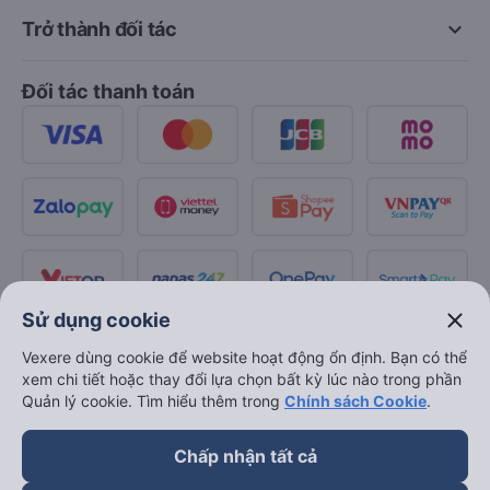
keyboard_arrow_down
Trở thành đối tác
Đối tác thanh toán
close
Sử dụng cookie
Vexere dùng cookie để website hoạt động ổn định. Bạn có thể
xem chi tiết hoặc thay đổi lựa chọn bất kỳ lúc nào trong phần
Quản lý cookie. Tìm hiểu thêm trong
Chính sách Cookie
.
Chấp nhận tất cả