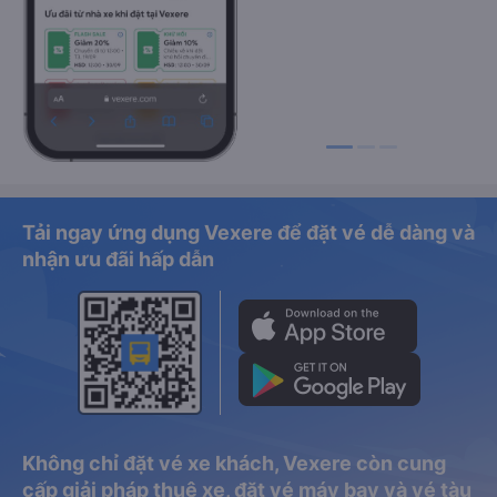
Tải ngay ứng dụng Vexere để đặt vé dễ dàng và
nhận ưu đãi hấp dẫn
Không chỉ đặt vé xe khách, Vexere còn cung
cấp giải pháp thuê xe, đặt vé máy bay và vé tàu