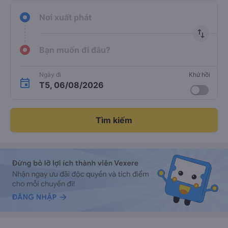
Nơi xuất phát
import_export
Bạn muốn đi đâu?
Ngày đi
Khứ hồi
T5, 06/08/2026
Tìm kiếm