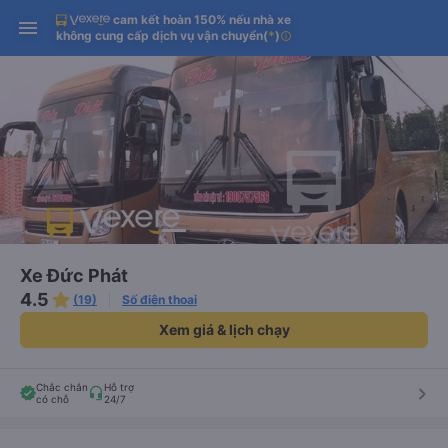
cam kết hoàn 150% nếu nhà xe
Tải app Vexere ngay!
Tải app Vexere
Mở app
Mở app
không cung cấp dịch vụ vận chuyển
(
*
)
info
Nhận ưu đãi thành viên độc
-30k/ghế khi đặt vé máy bay qua
quyền
app
Xe Đức Phát
4.5
(19)
Số điện thoại
Xem giá & lịch chạy
Chắc chắn
Hỗ trợ
keyboard_arrow_right
có chỗ
24/7