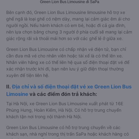
Green Lion Bus Limousine đi SaPa
Bên cạnh đó, Green Lion Bus Limousine limousine hỗ trợ xe
ghế ngã là loại ghế có nệm dày, mang lại cảm giác êm ái cho
người ngồi. Nếu hành khách có em bé, hoặc đi cả gia đình,
nên lựa chọn băng chung 3 người ở phía cuối sẽ mang lại cảm
giác rộng rãi và thoải mái hơn so với các ghế lẻ ở giữa xe.
Green Lion Bus Limousine có chấp nhận vé điện tử, bạn chỉ
cần đưa mã vé cho nhân viên hoặc tài xế là có thể lên xe.
Nhân viên hãng xe có thể liên hệ qua số điện thoại đặt vé để
xác nhận trước khi đi, bạn nên lưu ý giữ điện thoại thường
xuyên để tiện liên hệ.
II.
Địa chỉ và số điện thoại đặt vé xe Green Lion Bus
Limosine
và các điểm đón trả khách:
Tại Hà Nội, xe Green Lion Bus Limousine xuất phát từ 16E
Phùng Hưng, Hoàn Kiếm, Hà Nội. Có hỗ trợ trung chuyển
khách tận nơi trong nội thành Hà Nội.
Green Lion Bus Limousine có hỗ trợ trung chuyển về các
khách sạn, nhà nghỉ trong thị trấn SaPa hoặc khách hàng có