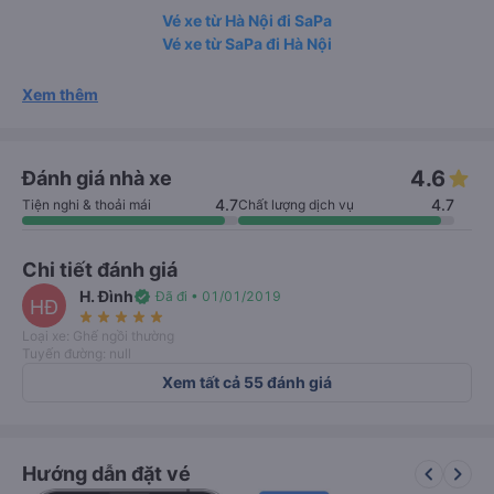
Vé xe từ Hà Nội đi SaPa
Vé xe từ SaPa đi Hà Nội
Xem thêm
4.6
Đánh giá nhà xe
4.7
4.7
Tiện nghi & thoải mái
Chất lượng dịch vụ
Chi tiết đánh giá
H. Đình
verified
Đã đi • 01/01/2019
HĐ
star_rate
star_rate
star_rate
star_rate
star_rate
Loại xe: Ghế ngồi thường
Tuyến đường: null
Xem tất cả 55 đánh giá
keyboard_arrow_left
keyboard_arrow_right
Hướng dẫn đặt vé