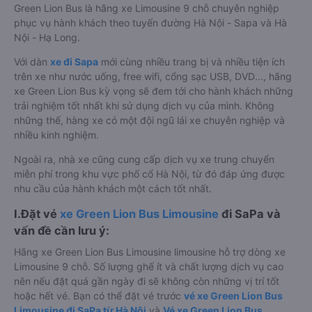
Green Lion Bus là hãng xe Limousine 9 chỗ chuyên nghiệp
phục vụ hành khách theo tuyến đường Hà Nội - Sapa và Hà
Nội - Hạ Long.
Với dàn
xe đi Sapa
mới cùng nhiều trang bị và nhiều tiện ích
trên xe như nước uống, free wifi, cổng sạc USB, DVD..., hãng
xe Green Lion Bus kỳ vọng sẽ đem tới cho hành khách những
trải nghiệm tốt nhất khi sử dụng dịch vụ của mình. Không
những thế, hàng xe có một đội ngũ lái xe chuyên nghiệp và
nhiều kinh nghiệm.
Ngoài ra, nhà xe cũng cung cấp dịch vụ xe trung chuyển
miễn phí trong khu vực phố cổ Hà Nội, từ đó đáp ứng được
nhu cầu của hành khách một cách tốt nhất.
I.Đặt vé
xe Green Lion Bus Limousine
đi SaPa và
vấn đề cần lưu ý:
Hãng xe Green Lion Bus Limousine limousine hỗ trợ dòng xe
Limousine 9 chỗ. Số lượng ghế ít và chất lượng dịch vụ cao
nên nếu đặt quá gần ngày đi sẽ không còn những vị trí tốt
hoặc hết vé. Bạn có thể đặt vé trước
vé xe Green Lion Bus
Limousine đi SaPa từ Hà Nội
và
Vé xe Green Lion Bus