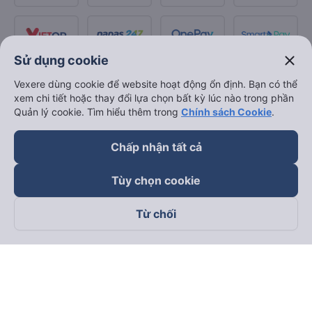
close
Sử dụng cookie
Vexere dùng cookie để website hoạt động ổn định. Bạn có thể
xem chi tiết hoặc thay đổi lựa chọn bất kỳ lúc nào trong phần
Quản lý cookie. Tìm hiểu thêm trong
Chính sách Cookie
.
Chấp nhận tất cả
Tùy chọn cookie
Từ chối
Theo dõi chúng tôi trên
Facebook
Tiktok
Youtube
Công ty TNHH Thương Mại Dịch Vụ Vexere