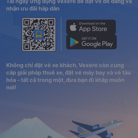
Tải ngay ứng dụng Vexere để đặt vé dễ dàng và
nhận ưu đãi hấp dẫn
Không chỉ đặt vé xe khách, Vexere còn cung
cấp giải pháp thuê xe, đặt vé máy bay và vé tàu
hỏa - tất cả trong một, đưa bạn đi khắp muôn
nơi!