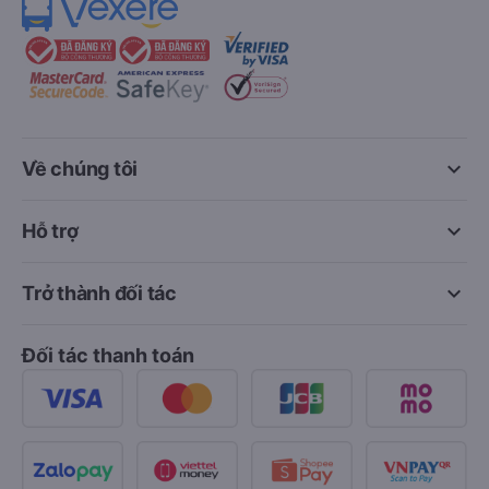
keyboard_arrow_down
Về chúng tôi
keyboard_arrow_down
Hỗ trợ
keyboard_arrow_down
Trở thành đối tác
Đối tác thanh toán