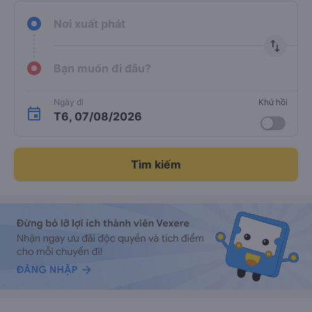
Nơi xuất phát
import_export
Bạn muốn đi đâu?
Ngày đi
Khứ hồi
T6, 07/08/2026
Tìm kiếm