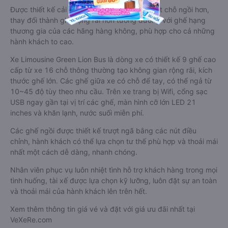
Được thiết kế cải tiến từ xe lớn thành loại xe ít chỗ ngồi hơn,
thay đổi thành ghế rộng rãi hơn tương đương với ghế hạng
thương gia của các hãng hàng không, phù hợp cho cả những
hành khách to cao.
Xe Limousine Green Lion Bus là dòng xe có thiết kế 9 ghế cao
cấp từ xe 16 chỗ thông thường tạo không gian rộng rãi, kích
thước ghế lớn. Các ghế giữa xe có chỗ để tay, có thể ngả từ
10~45 độ tùy theo nhu cầu. Trên xe trang bị Wifi, cổng sạc
USB ngay gần tại vị trí các ghế, màn hình cỡ lớn LED 21
inches và khăn lạnh, nước suối miễn phí.
Các ghế ngồi được thiết kế trượt ngã bằng các nút điều
chỉnh, hành khách có thể lựa chọn tư thế phù hợp và thoải mái
nhất một cách dễ dàng, nhanh chóng.
Nhân viên phục vụ luôn nhiệt tình hỗ trợ khách hàng trong mọi
tình huống, tài xế được lựa chọn kỹ lưỡng, luôn đặt sự an toàn
và thoải mái của hành khách lên trên hết.
Xem thêm thông tin giá vé và đặt với giá ưu đãi nhất tại
VeXeRe.com