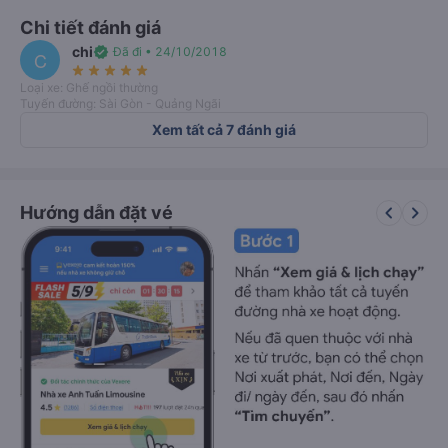
Chi tiết đánh giá
chi
verified
Đã đi • 24/10/2018
C
star_rate
star_rate
star_rate
star_rate
star_rate
Loại xe: Ghế ngồi thường
Tuyến đường: Sài Gòn - Quảng Ngãi
Xem tất cả 7 đánh giá
keyboard_arrow_left
keyboard_arrow_right
Hướng dẫn đặt vé