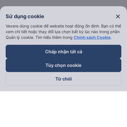
keyboard_arrow_down
Về chúng tôi
close
Sử dụng cookie
Vexere dùng cookie để website hoạt động ổn định. Bạn có thể
keyboard_arrow_down
Hỗ trợ
xem chi tiết hoặc thay đổi lựa chọn bất kỳ lúc nào trong phần
Quản lý cookie. Tìm hiểu thêm trong
Chính sách Cookie
.
keyboard_arrow_down
Trở thành đối tác
Chấp nhận tất cả
Đối tác thanh toán
Tùy chọn cookie
Từ chối