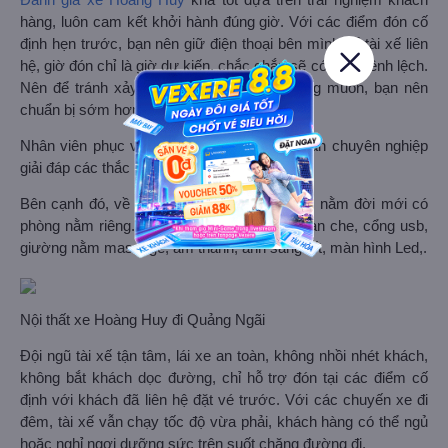
Đánh giá xe Hoàng Huy
khá tốt dựa trên trải nghiệm khách
hàng, luôn cam kết khởi hành đúng giờ. Với các điểm đón cố
định hẹn trước, bạn nên giữ điện thoại bên mình để tài xế liên
hệ, giờ đón chỉ là giờ dự kiến, chắc chắn sẽ có sự chênh lệch.
Nên để tránh xảy ra tình huống không mong muốn, bạn nên
chuẩn bị sớm hơn giờ hẹn.
Nhân viên phục vụ nhiệt tình, chu đáo, tư vấn chuyên nghiệp
giải đáp các thắc mắc của khách hàng.
Bên cạnh đó, về cơ sở vật chất, xe giường nằm đời mới có
phòng nằm riêng. Nhiều tiện ích hiện đại: màn che, cổng usb,
giường nằm massage, âm thanh, ánh sáng tốt, màn hình Led,.
Nội thất xe Hoàng Huy đi Quảng Ngãi
Đội ngũ tài xế tận tâm, lái xe an toàn, không nhồi nhét khách,
không bắt khách dọc đường, chỉ hỗ trợ đón tại các điểm cố
định với khách đã liên hệ đặt vé trước. Với các chuyến xe đi
đêm, tài xế vẫn chạy tốc độ vừa phải, khách hàng có thể ngủ
hoặc nghỉ ngơi dưỡng sức trên suốt chặng đường đi.