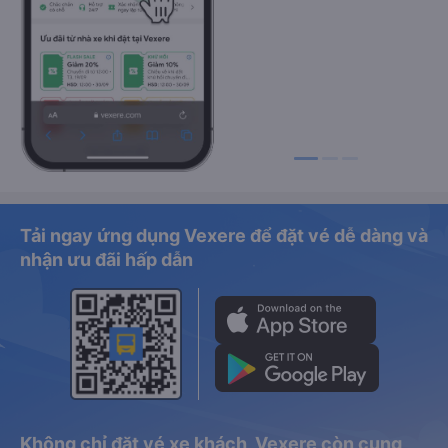
Tải ngay ứng dụng Vexere để đặt vé dễ dàng và
nhận ưu đãi hấp dẫn
Không chỉ đặt vé xe khách, Vexere còn cung