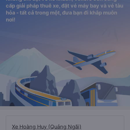
cấp giải pháp thuê xe, đặt vé máy bay và vé tàu
hỏa - tất cả trong một, đưa bạn đi khắp muôn
nơi!
Xe Hoàng Huy (Quảng Ngãi)