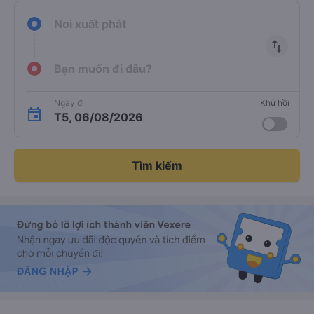
Nơi xuất phát
import_export
Bạn muốn đi đâu?
Ngày đi
Khứ hồi
T5, 06/08/2026
Tìm kiếm