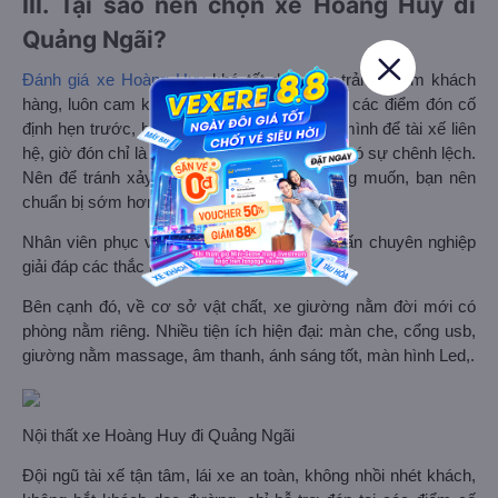
III. Tại sao nên chọn xe Hoàng Huy đi
Quảng Ngãi?
Đánh giá xe Hoàng Huy
khá tốt dựa trên trải nghiệm khách
hàng, luôn cam kết khởi hành đúng giờ. Với các điểm đón cố
định hẹn trước, bạn nên giữ điện thoại bên mình để tài xế liên
hệ, giờ đón chỉ là giờ dự kiến, chắc chắn sẽ có sự chênh lệch.
Nên để tránh xảy ra tình huống không mong muốn, bạn nên
chuẩn bị sớm hơn giờ hẹn.
Nhân viên phục vụ nhiệt tình, chu đáo, tư vấn chuyên nghiệp
giải đáp các thắc mắc của khách hàng.
Bên cạnh đó, về cơ sở vật chất, xe giường nằm đời mới có
phòng nằm riêng. Nhiều tiện ích hiện đại: màn che, cổng usb,
giường nằm massage, âm thanh, ánh sáng tốt, màn hình Led,.
Nội thất xe Hoàng Huy đi Quảng Ngãi
Đội ngũ tài xế tận tâm, lái xe an toàn, không nhồi nhét khách,