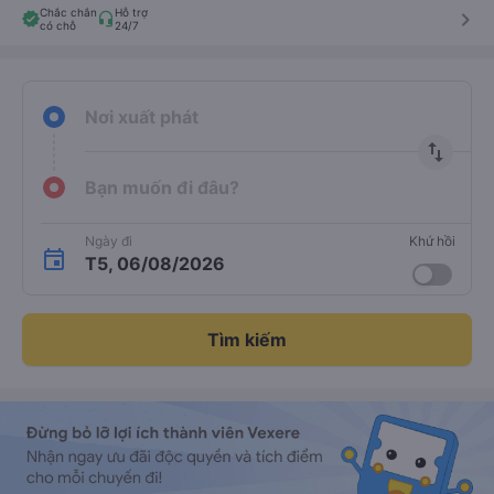
Chắc chắn
Hỗ trợ
keyboard_arrow_right
có chỗ
24/7
Nơi xuất phát
import_export
Bạn muốn đi đâu?
Ngày đi
Khứ hồi
T5, 06/08/2026
Tìm kiếm