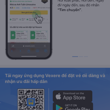
Tải ngay ứng dụng Vexere để đặt vé dễ dàng và
nhận ưu đãi hấp dẫn