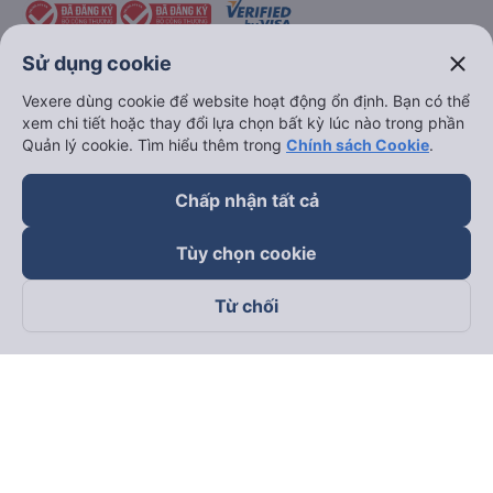
close
Sử dụng cookie
Vexere dùng cookie để website hoạt động ổn định. Bạn có thể
xem chi tiết hoặc thay đổi lựa chọn bất kỳ lúc nào trong phần
keyboard_arrow_down
Về chúng tôi
Quản lý cookie. Tìm hiểu thêm trong
Chính sách Cookie
.
keyboard_arrow_down
Hỗ trợ
Chấp nhận tất cả
Tùy chọn cookie
keyboard_arrow_down
Trở thành đối tác
Từ chối
Đối tác thanh toán