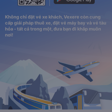
Không chỉ đặt vé xe khách, Vexere còn cung
cấp giải pháp thuê xe, đặt vé máy bay và vé tàu
hỏa - tất cả trong một, đưa bạn đi khắp muôn
nơi!